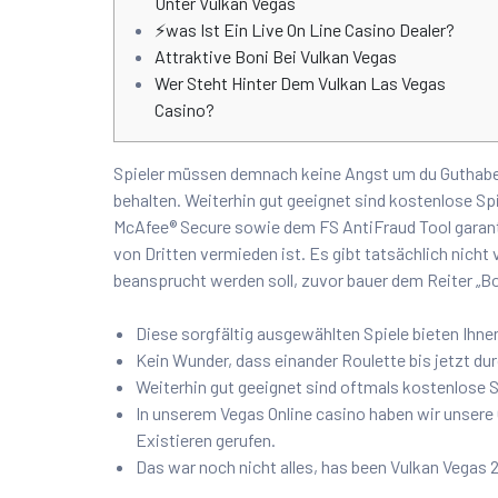
Unter Vulkan Vegas
⚡was Ist Ein Live On Line Casino Dealer?
Attraktive Boni Bei Vulkan Vegas
Wer Steht Hinter Dem Vulkan Las Vegas
Casino?
Spieler müssen demnach keine Angst um du Guthabe
behalten. Weiterhin gut geeignet sind kostenlose Spi
McAfee® Secure sowie dem FS AntiFraud Tool garanti
von Dritten vermieden ist. Es gibt tatsächlich nicht
beansprucht werden soll, zuvor bauer dem Reiter „B
Diese sorgfältig ausgewählten Spiele bieten Ih
Kein Wunder, dass einander Roulette bis jetzt du
Weiterhin gut geeignet sind oftmals kostenlose S
In unserem Vegas Online casino haben wir unser
Existieren gerufen.
Das war noch nicht alles, has been Vulkan Vegas 