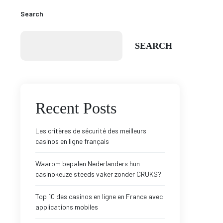
Search
SEARCH
Recent Posts
Les critères de sécurité des meilleurs
casinos en ligne français
Waarom bepalen Nederlanders hun
casinokeuze steeds vaker zonder CRUKS?
Top 10 des casinos en ligne en France avec
applications mobiles