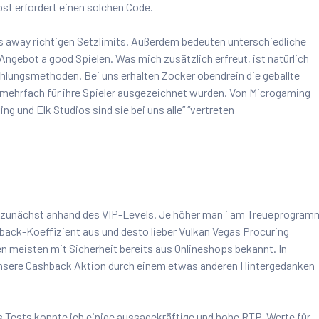
st erfordert einen solchen Code.
ass away richtigen Setzlimits. Außerdem bedeuten unterschiedliche
Angebot a good Spielen. Was mich zusätzlich erfreut, ist natürlich
ahlungsmethoden. Bei uns erhalten Zocker obendrein die geballte
 mehrfach für ihre Spieler ausgezeichnet wurden. Von Microgaming
ng und Elk Studios sind sie bei uns alle” “vertreten
h zunächst anhand des VIP-Levels. Je höher man i am Treueprogram
shback-Koeffizient aus und desto lieber Vulkan Vegas Procuring
en meisten mit Sicherheit bereits aus Onlineshops bekannt. In
nsere Cashback Aktion durch einem etwas anderen Hintergedanken
 Tests konnte ich einige aussagekräftige und hohe RTP-Werte für