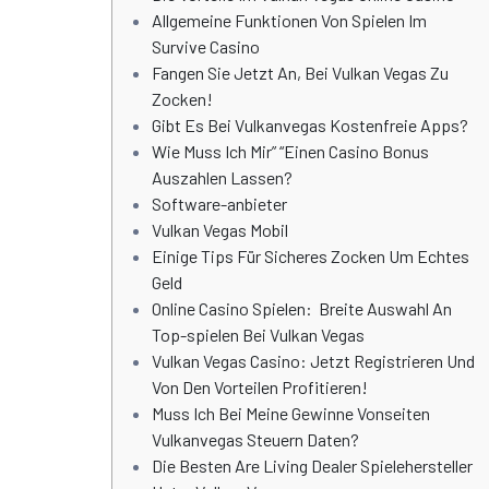
Allgemeine Funktionen Von Spielen Im
Survive Casino
Fangen Sie Jetzt An, Bei Vulkan Vegas Zu
Zocken!
Gibt Es Bei Vulkanvegas Kostenfreie Apps?
Wie Muss Ich Mir” “Einen Casino Bonus
Auszahlen Lassen?
Software-anbieter
Vulkan Vegas Mobil
Einige Tips Für Sicheres Zocken Um Echtes
Geld
Online Casino Spielen: Breite Auswahl An
Top-spielen Bei Vulkan Vegas
Vulkan Vegas Casino: Jetzt Registrieren Und
Von Den Vorteilen Profitieren!
Muss Ich Bei Meine Gewinne Vonseiten
Vulkanvegas Steuern Daten?
Die Besten Are Living Dealer Spielehersteller