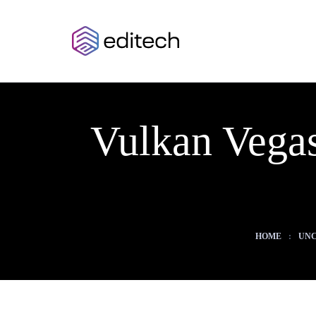
AZULOTECH
Think
Beyond
Limits
Vulkan Vegas
HOME
:
UNC