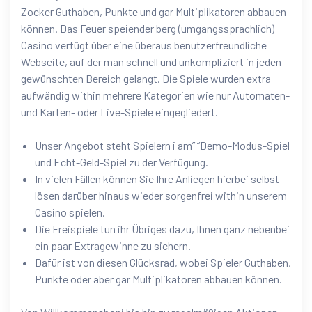
Zocker Guthaben, Punkte und gar Multiplikatoren abbauen
können. Das Feuer speiender berg (umgangssprachlich)
Casino verfügt über eine überaus benutzerfreundliche
Webseite, auf der man schnell und unkompliziert in jeden
gewünschten Bereich gelangt. Die Spiele wurden extra
aufwändig within mehrere Kategorien wie nur Automaten-
und Karten- oder Live-Spiele eingegliedert.
Unser Angebot steht Spielern i am” “Demo-Modus-Spiel
und Echt-Geld-Spiel zu der Verfügung.
In vielen Fällen können Sie Ihre Anliegen hierbei selbst
lösen darüber hinaus wieder sorgenfrei within unserem
Casino spielen.
Die Freispiele tun ihr Übriges dazu, Ihnen ganz nebenbei
ein paar Extragewinne zu sichern.
Dafür ist von diesen Glücksrad, wobei Spieler Guthaben,
Punkte oder aber gar Multiplikatoren abbauen können.