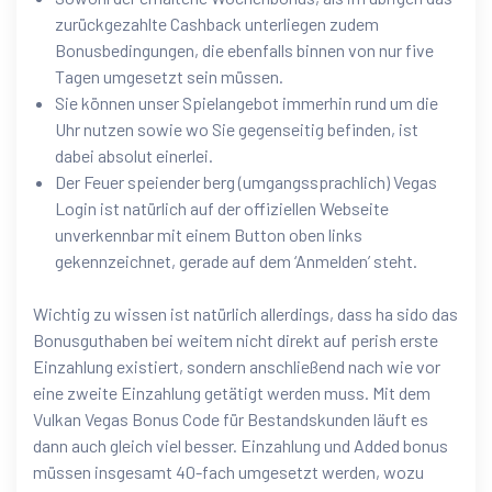
zurückgezahlte Cashback unterliegen zudem
Bonusbedingungen, die ebenfalls binnen von nur five
Tagen umgesetzt sein müssen.
Sie können unser Spielangebot immerhin rund um die
Uhr nutzen sowie wo Sie gegenseitig befinden, ist
dabei absolut einerlei.
Der Feuer speiender berg (umgangssprachlich) Vegas
Login ist natürlich auf der offiziellen Webseite
unverkennbar mit einem Button oben links
gekennzeichnet, gerade auf dem ‘Anmelden’ steht.
Wichtig zu wissen ist natürlich allerdings, dass ha sido das
Bonusguthaben bei weitem nicht direkt auf perish erste
Einzahlung existiert, sondern anschließend nach wie vor
eine zweite Einzahlung getätigt werden muss. Mit dem
Vulkan Vegas Bonus Code für Bestandskunden läuft es
dann auch gleich viel besser. Einzahlung und Added bonus
müssen insgesamt 40-fach umgesetzt werden, wozu