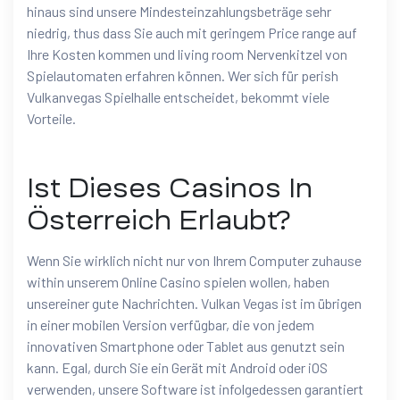
hinaus sind unsere Mindesteinzahlungsbeträge sehr
niedrig, thus dass Sie auch mit geringem Price range auf
Ihre Kosten kommen und living room Nervenkitzel von
Spielautomaten erfahren können. Wer sich für perish
Vulkanvegas Spielhalle entscheidet, bekommt viele
Vorteile.
Ist Dieses Casinos In
Österreich Erlaubt?
Wenn Sie wirklich nicht nur von Ihrem Computer zuhause
within unserem Online Casino spielen wollen, haben
unsereiner gute Nachrichten. Vulkan Vegas ist im übrigen
in einer mobilen Version verfügbar, die von jedem
innovativen Smartphone oder Tablet aus genutzt sein
kann. Egal, durch Sie ein Gerät mit Android oder iOS
verwenden, unsere Software ist infolgedessen garantiert