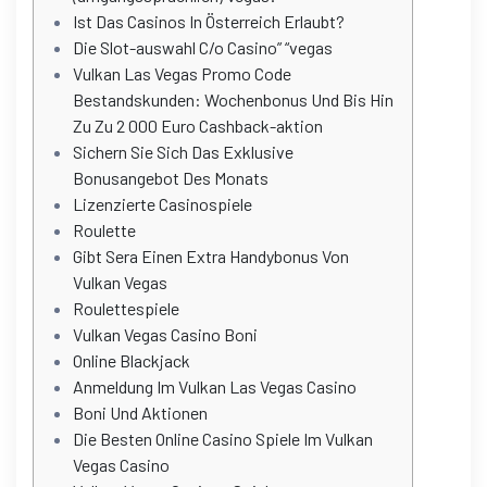
Ist Das Casinos In Österreich Erlaubt?
Die Slot-auswahl C/o Casino” “vegas
Vulkan Las Vegas Promo Code
Bestandskunden: Wochenbonus Und Bis Hin
Zu Zu 2 000 Euro Cashback-aktion
Sichern Sie Sich Das Exklusive
Bonusangebot Des Monats
Lizenzierte Casinospiele
Roulette
Gibt Sera Einen Extra Handybonus Von
Vulkan Vegas
Roulettespiele
Vulkan Vegas Casino Boni
Online Blackjack
Anmeldung Im Vulkan Las Vegas Casino
Boni Und Aktionen
Die Besten Online Casino Spiele Im Vulkan
Vegas Casino