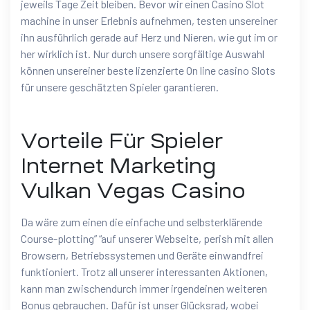
jeweils Tage Zeit bleiben. Bevor wir einen Casino Slot
machine in unser Erlebnis aufnehmen, testen unsereiner
ihn ausführlich gerade auf Herz und Nieren, wie gut im or
her wirklich ist. Nur durch unsere sorgfältige Auswahl
können unsereiner beste lizenzierte On line casino Slots
für unsere geschätzten Spieler garantieren.
Vorteile Für Spieler
Internet Marketing
Vulkan Vegas Casino
Da wäre zum einen die einfache und selbsterklärende
Course-plotting” “auf unserer Webseite, perish mit allen
Browsern, Betriebssystemen und Geräte einwandfrei
funktioniert. Trotz all unserer interessanten Aktionen,
kann man zwischendurch immer irgendeinen weiteren
Bonus gebrauchen. Dafür ist unser Glücksrad, wobei