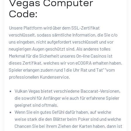
Vegas Computer
Code:
Unsere Plattform wird über dem SSL-Zertifikat
verschlüsselt, sodass sämtliche Information, die Sie c/o
uns eingeben, nicht aufgefordert verschlüsselt und vor
neugierigen Augen geschützt sind. Als anderes tolles
Merkmal für die Sicherheit unseres On-line Casinos ist
dieses Zertifikat, welches wir von eCOGRA erhalten haben.
Spieler erlangen zudem rund 1 die Uhr Rat und Tat” “vom
professionellen Kundenservice.
Vulkan Vegas bietet verschiedene Baccarat-Versionen,
die sowohl für Anfänger wie auch für erfahrene Spieler
geeignet sind oftmals.
Wenn Sie ein gutes Gefühl dafür haben, auf welche
weise stark die den Blätter beim Poker sind und welche
Chancen Sie bei ihrem Ziehen der Karten haben, dann ist