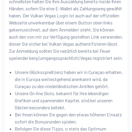
schnellsten halten Sie Ihre Auszahlung bereits inside Ihren
Händen, sofern Sie eine E-Wallet als Zahlungsweg gewählt
haben. Der Vulkan Vegas Login ist auch auf der offiziellen
Webseite unverkennbar über einem Button oben links
gekennzeichnet, auf dem ‘Anmelden’ steht. Sie können
auch den von mir zur Verfügung gestellten Link verwenden,
dieser Sie sicher bei Vulkan Vegas authentifizieren lässt.
Zur Anmeldung sollten Sie natürlich bereits bei Feuer
speiender berg (umgangssprachlich) Vegas registriert sein.
Unsere Glücksspiellizenz haben wir in Curaçao erhalten,
die in Europa weitestgehend anerkannt wird, da
Curaçao zu den niederländischen Antillen gehört.
Unsere On-line Slots, bekannt für ihre lebendigen
Grafiken und spannenden Kapitel, sind bei unseren
Gästen besonders beliebt.
Bei ihnen können Sie gegen den etwas höheren Einsatz
sofort die Bonusrunden spielen.
Befolgen Sie diese Tipps, o stets das Optimum