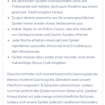
Bei deutschen Spielern sind besonders Slots und
Pokerspiele sehr beliebt, doch auch Roulette aus einem
gewissen Traditionsgeist heraus.
Zu gern denken unsereins uns für unsere geschätzten
Spieler immer wieder etwas Verbessertes aus.
Vulkan Vegas ist ein Online-Casino, das eine Vielzahl
von Spielautomaten und Casino-Spielen offeriert.
Jede Woche erhalten unsere aktiven Spieler
irgendeinen speziellen Bonus bei eine Einzahlung zu
dem Wochenende.
Spieler müssen dazu weder einen Voucher, noch einen
VulkanVegas Bonus Code eingeben.
Darunter befinden sich sowohl klassische Casinospiele als
ebenso moderne Casinospiele. Obendrein kann unsere
Plattform insgesamt 16 Sprachen unterstützen, sodass
sich hier wirklich alle Spieler heimisch fühlen wird. Darüber
hinaus bieten wir jede menge unterschiedliche Aktionen,
sodass sich unsere Spieler jederzeit rundherum besonders