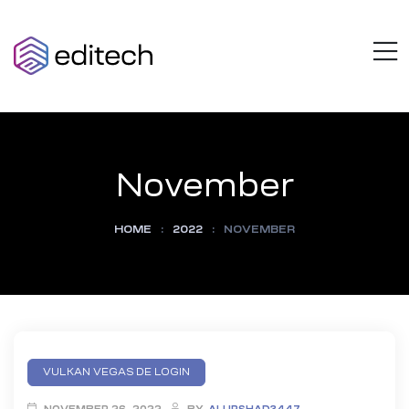
AZULOTECH
M
Think
Beyond
Limits
November
HOME
:
2022
:
NOVEMBER
Categories
VULKAN VEGAS DE LOGIN