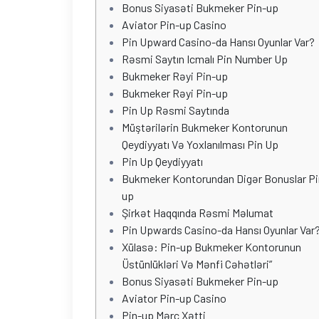
Bonus Siyasəti Bukmeker Pin-up
Aviator Pin-up Casino
Pin Upward Casino-da Hansı Oyunlar Var?
Rəsmi Saytın Icmalı Pin Number Up
Bukmeker Rəyi Pin-up
Bukmeker Rəyi Pin-up
Pin Up Rəsmi Saytında
Müştərilərin Bukmeker Kontorunun
Qeydiyyatı Və Yoxlanılması Pin Up
Pin Up Qeydiyyatı
Bukmeker Kontorundan Digər Bonuslar Pi
up
Şirkət Haqqında Rəsmi Məlumat
Pin Upwards Casino-da Hansı Oyunlar Var
Xülasə: Pin-up Bukmeker Kontorunun
Üstünlükləri Və Mənfi Cəhətləri”
Bonus Siyasəti Bukmeker Pin-up
Aviator Pin-up Casino
Pin-up Mərc Xətti