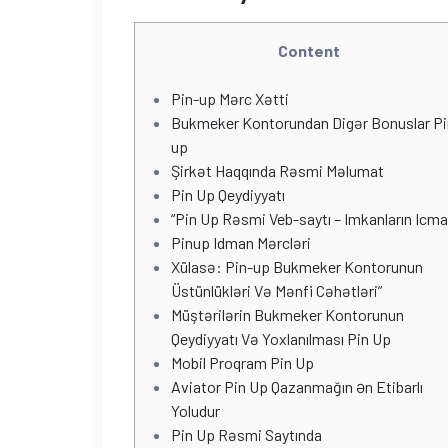
Content
Pin-up Mərc Xətti
Bukmeker Kontorundan Digər Bonuslar Pi
up
Şirkət Haqqında Rəsmi Məlumat
Pin Up Qeydiyyatı
“Pin Up Rəsmi Veb-saytı – Imkanların Icmal
Pinup Idman Mərcləri
Xülasə: Pin-up Bukmeker Kontorunun
Üstünlükləri Və Mənfi Cəhətləri”
Müştərilərin Bukmeker Kontorunun
Qeydiyyatı Və Yoxlanılması Pin Up
Mobil Proqram Pin Up
Aviator Pin Up Qazanmağın Ən Etibarlı
Yoludur
Pin Up Rəsmi Saytında