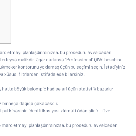
rc etməyi planlaşdırırsınızsa, bu proseduru əvvəlcədən
interfeysə malikdir. Əgər nədənsə “Professional” QIWI hesabını
bukmeker kontorunu yoxlamaq üçün bu seçimi seçin. İstədiyiniz
 xüsusi filtrlərdən istifadə edə bilərsiniz.
r, hətta böyük balompié hadisələri üçün statistik bazarlar
z bir neçə dəqiqə çəkəcəkdir.
pul kisəsinin identifikasiyası xidməti ödənişlidir – five
 mərc etməyi planlaşdırırsınızsa, bu proseduru əvvəlcədən