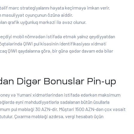
əlif mərc strategiyalarını həyata keçirməyə imkan verir.
n məsuliyyət oyunçunun özünə aiddir.
ılan qrafik uyğunluq mərkəzi ilə əvəz olunur.
 keçdiyi mobil nömrədən istifadə etmək yalnız qeydiyyatdan
öqtələrində QIWI pul kisəsinin identifikasiyası xidməti
caq QIWI qaydalarına görə, bir günə qədər davam edə bilər
an Digər Bonuslar Pin-up
Money və Yumani xidmətlərindən istifadə edərkən maksimum
ğlərdə eyni məhdudiyyətlərlə sadalanan bütün üsullarla
nimum pul məbləği 30 AZN-dir. Müştəri 1500 AZN-dən çox vəsait
utulur. Çıxarma məbləği azdırsa, vergi hesabatı üçün