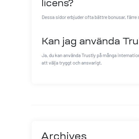
licens?
Dessa sidor erbjuder ofta bättre bonusar, färre 
Kan jag använda Trus
Ja, du kan använda Trustly på många internatione
att välja tryggt och ansvarigt.
Archives