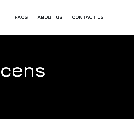
FAQS
ABOUT US
CONTACT US
icens