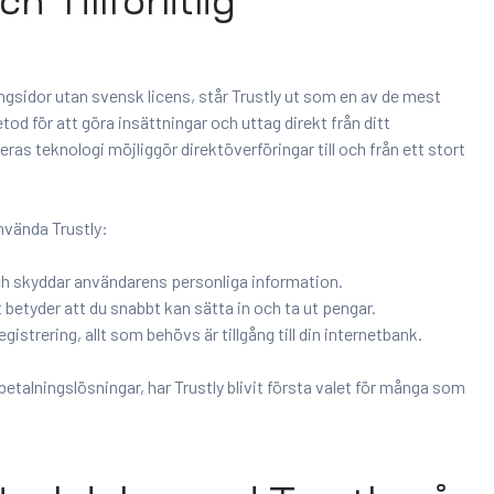
h Tillförlitlig
gsidor utan svensk licens, står Trustly ut som en av de mest
tod för att göra insättningar och uttag direkt från ditt
ras teknologi möjliggör direktöverföringar till och från ett stort
nvända Trustly:
h skyddar användarens personliga information.
t betyder att du snabbt kan sätta in och ta ut pengar.
gistrering, allt som behövs är tillgång till din internetbank.
etalningslösningar, har Trustly blivit första valet för många som