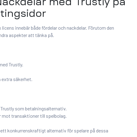
ackdelar med Trustly på
ttingsidor
 licens innebär både fördelar och nackdelar. Förutom den
dra aspekter att tänka på.
med Trustly.
 extra säkerhet.
r Trustly som betalningsalternativ.
 mot transaktioner till spelbolag.
ett konkurrenskraftigt alternativ för spelare på dessa