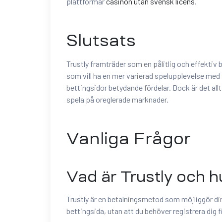
plattformar
casinon utan svensk licens
.
Slutsats
Trustly framträder som en pålitlig och effektiv
som vill ha en mer varierad spelupplevelse med fr
bettingsidor betydande fördelar. Dock är det allt
spela på oreglerade marknader.
Vanliga Frågor
Vad är Trustly och h
Trustly är en betalningsmetod som möjliggör d
bettingsida, utan att du behöver registrera dig f