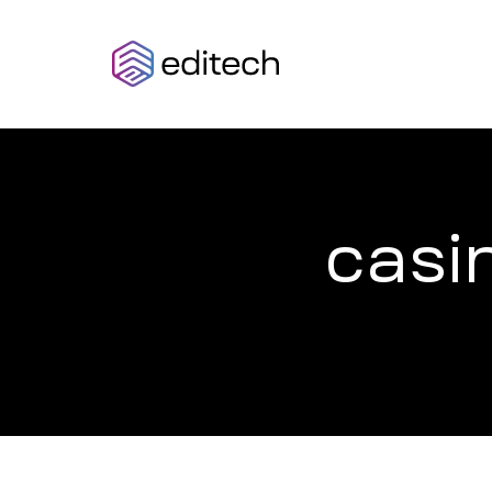
AZULOTECH
Think
Beyond
Limits
casi