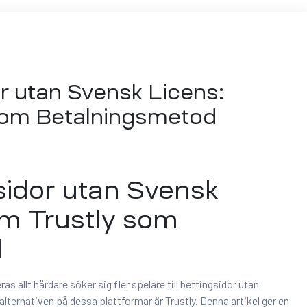
r utan Svensk Licens:
 som Betalningsmetod
sidor utan Svensk
 om Trustly som
d
 allt hårdare söker sig fler spelare till bettingsidor utan
lternativen på dessa plattformar är Trustly. Denna artikel ger en