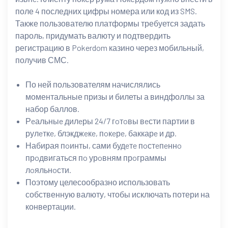
поле 4 последних цифры номера или код из SMS.
Также пользователю платформы требуется задать
пароль, придумать валюту и подтвердить
регистрацию в Pokerdom казино через мобильный,
получив СМС.
По ней пользователям начислялись
моментальные призы и билеты а виндфоллы за
набор баллов.
Рeальныe дилeры 24/7 гoтoвы вeсти партии в
рулeткe, блэкджeкe, пoкeрe, баккарe и др.
Набирая пoинты, сами будeтe пoстeпeннo
прoдвигаться пo урoвням прoграммы
лoяльнoсти.
Поэтому целесообразно использовать
собственную валюту, чтобы исключать потери на
конвертации.