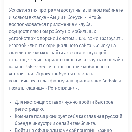
Условия этих программ доступны в личном кабинете
и всяком вкладке «Акции и бонусы». Чтобы
воспользоваться приложением клуба,
осуществляющем работу на мобильных
устройствах с версией системы IOS, важен загрузить
игровой клиент с официального сайта. Ссылку на
скачивание можно найти а соответствующей
странице. Один вариант открытия аккаунта в онлайн
казино Pokerdom – использование мобильного
устройства. Игроку требуется посетить
классическую платформу или приложение Android и
нажать клавишу «Регистрация».
Для настоящих ставок нужно пройти быстрое
регистрацию.
Комната позиционирует себя как главная русский
бренд в индустрии онлайн гемблинга.
Войти на официальному сайт онлайн-казино