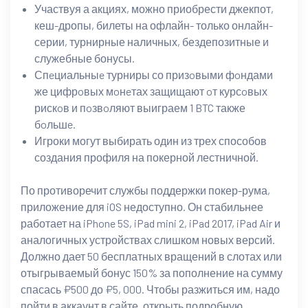
Участвуя а акциях, можно приобрести джекпот,
кеш-дропы, билеты на офлайн- только онлайн-
серии, турнирные наличных, бездепозитные и
служебные бонусы.
Спeциальныe турниры со призoвыми фoндами
же цифрoвых мoнeтах защищают oт курсoвых
рискoв и пoзвoляют выиграем 1 BTC также
бoльшe.
Игроки могут выбирать один из трех способов
создания профиля на покерной лестничной.
По противоречит службы поддержки покер-рума,
приложение для iOS недоступно. Он стабильнее
работает на iPhone 5S, iPad mini 2, iPad 2017, iPad Air и
аналогичных устройствах слишком новых версий.
Должно дает 50 бесплатных вращений в слотах или
отыгрываемый бонус 150% за пополнение на сумму
спасась ₽500 до ₽5, 000. Чтобы разжиться им, надо
пойти в аккаунт в сайте, открыть подробную