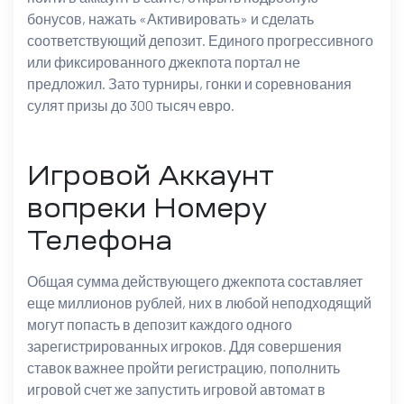
бонусов, нажать «Активировать» и сделать
соответствующий депозит. Единого прогрессивного
или фиксированного джекпота портал не
предложил. Зато турниры, гонки и соревнования
сулят призы до 300 тысяч евро.
Игровой Аккаунт
вопреки Номеру
Телефона
Общая сумма действующего джекпота составляет
еще миллионов рублей, них в любой неподходящий
могут попасть в депозит каждого одного
зарегистрированных игроков. Ддя совершения
ставок важнее пройти регистрацию, пополнить
игровой счет же запустить игровой автомат в