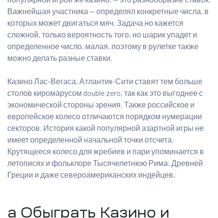
Важнейшая участника — определял конкретные числа, в
которых может двигаться мяч. Задача но кажется
сложной, только вероятность того, но шарик упадет и
определенное число, малая, поэтому в рулетке также
можно делать разные ставки.
Казино Лас-Вегаса, Атлантик-Сити ставят тем больше
столов киромарусом double zero, так как это выгоднее с
экономической стороны зрения. Также российское и
европейское колесо отличаются порядком нумерации
секторов. История какой популярной азартной игры не
имеет определенной начальной точки отсчета.
Крутящееся колесо для жребиев и пари упоминается в
летописях и фольклоре Тысячелетнюю Рима, Древней
Греции и даже североамериканских индейцев.
а Обыграть Казино и