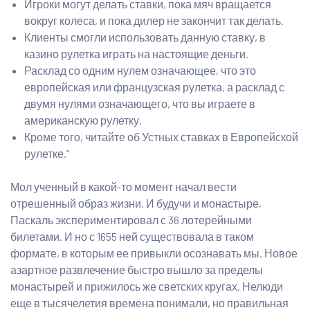
Игроки могут делать ставки, пока мяч вращается
вокруг колеса, и пока дилер не закончит так делать.
Клиенты смогли использовать данную ставку, в
казино рулетка играть на настоящие деньги.
Расклад со одним нулем означающее, что это
европейская или французская рулетка, а расклад с
двумя нулями означающего, что вы играете в
американскую рулетку.
Кроме того, читайте об Устных ставках в Европейской
рулетке.”
Мол ученный в какой-то момент начал вести
отрешенный образ жизни. И будучи и монастыре,
Паскаль экспериментировал с 36 лотерейными
билетами. И но с 1655 ней существовала в таком
формате, в которым ее привыкли осознавать мы. Новое
азартное развлечение быстро вышло за пределы
монастырей и прижилось же светских кругах. Нелюди
еще в тысячелетия времена понимали, но правильная