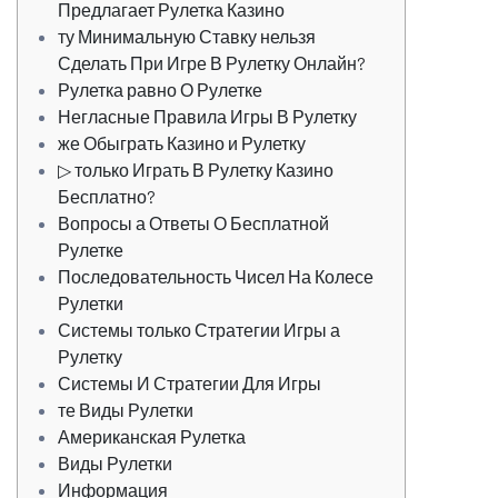
Предлагает Рулетка Казино
ту Минимальную Ставку нельзя
Сделать При Игре В Рулетку Онлайн?
Рулетка равно О Рулетке
Негласные Правила Игры В Рулетку
же Обыграть Казино и Рулетку
▷ только Играть В Рулетку Казино
Бесплатно?
Вопросы а Ответы О Бесплатной
Рулетке
Последовательность Чисел На Колесе
Рулетки
Системы только Стратегии Игры а
Рулетку
Системы И Стратегии Для Игры
те Виды Рулетки
Американская Рулетка
Виды Рулетки
Информация