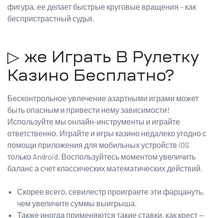
фигура, ее делает быстрые круговые вращения – как
беспристрастный судья.
▷ же Играть В Рулетку
Казино Бесплатно?
Бесконтрольное увлечение азартными играми может
быть опасным и привести нему зависимости!
Используйте мы онлайн-инструменты и играйте
ответственно. Играйте и игры казино недалеко угодно с
помощи приложения для мобильных устройств iOS
только Android. Воспользуйтесь моментом увеличить
баланс а счет классических математических действий.
Скорее всего, севилестр проиграете эти фарцануть,
чем увеличите суммы выигрыша.
Также иногда применяются такие ставки, как крест —