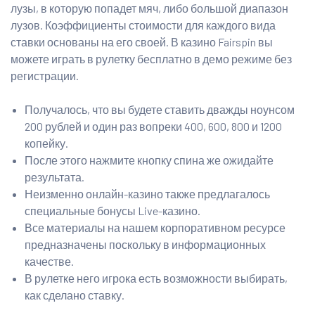
лузы, в которую попадет мяч, либо большой диапазон
лузов. Коэффициенты стоимости для каждого вида
ставки основаны на его своей. В казино Fairspin вы
можете играть в рулетку бесплатно в демо режиме без
регистрации.
Получалось, что вы будете ставить дважды ноунсом
200 рублей и один раз вопреки 400, 600, 800 и 1200
копейку.
После этого нажмите кнопку спина же ожидайте
результата.
Неизменно онлайн-казино также предлагалось
специальные бонусы Live-казино.
Все материалы на нашем корпоративном ресурсе
предназначены поскольку в информационных
качестве.
В рулетке него игрока есть возможности выбирать,
как сделано ставку.