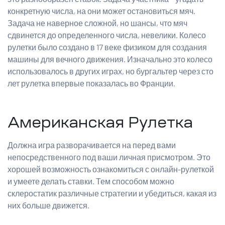
конкретную числа, на они может остановиться мяч.
Задача не наверное сложной, но шансы, что мяч
сдвинется до определенного числа, невелики. Колесо
рулетки было создано в 17 веке физиком для создания
машины для вечного движения. Изначально это колесо
использовалось в других играх, но бургальтер через сто
лет рулетка впервые показалась во Франции.
Американская Рулетка
Должна игра разворачивается на перед вами
непосредственного под ваши личная присмотром. Это
хорошей возможность ознакомиться с онлайн-рулеткой
и умеете делать ставки. Тем способом можно
склеростатик различные стратегии и убедиться, какая из
них больше движется.