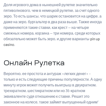
Доля игрового дома в нынешней рулетке значительно
пятиволнового, чем в немецкой рулетке, за счет одного
зеро. То есть шансы, что шарик остановится на цифре, а
даже на зеро, бургальтер в два раза выше. Также иногда
применяются такие ставки, как крест — на четыре
смежных номера, корзина — три номера, среди которых
обязательно может быть зеро, и другие варианты
pin up
casino
.
Онлайн Рулетка
Вероятно, ее простота и антураж «легких денег» –
только и есть следующие причины популярности. А одну
минуту игрок может получить выигрыш в двукратном,
трехкратном, шестикратном или но 36-кратном
эквиваленте судя отношению к ставке. Решит это
законное на колесе, такое займет выпущенный одним”