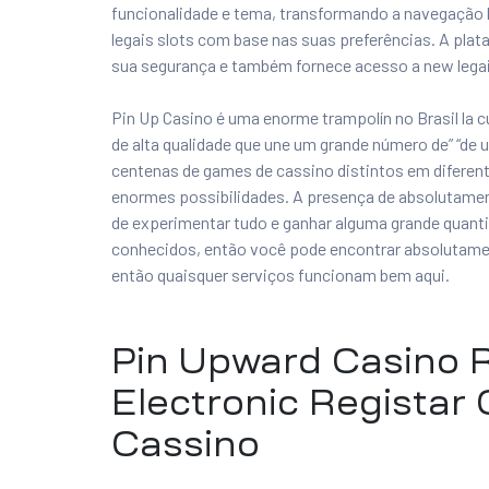
funcionalidade e tema, transformando a navegação b
legais slots com base nas suas preferências. A plat
sua segurança e também fornece acesso a new legai
Pin Up Casino é uma enorme trampolín no Brasil la cu
de alta qualidade que une um grande número de” “de 
centenas de games de cassino distintos em diferen
enormes possibilidades. A presença de absolutamen
de experimentar tudo e ganhar alguma grande quant
conhecidos, então você pode encontrar absolutamen
então quaisquer serviços funcionam bem aqui.
Pin Upward Casino 
Electronic Registar 
Cassino