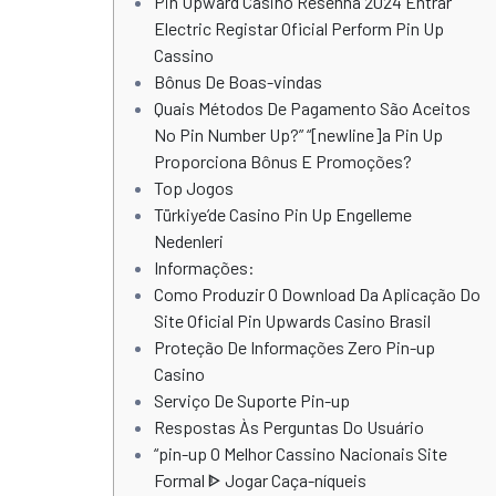
Pin Upward Casino Resenha 2024 Entrar
Electric Registar Oficial Perform Pin Up
Cassino
Bônus De Boas-vindas
Quais Métodos De Pagamento São Aceitos
No Pin Number Up?” “[newline]a Pin Up
Proporciona Bônus E Promoções?
Top Jogos
Türkiye’de Casino Pin Up Engelleme
Nedenleri
Informações:
Como Produzir O Download Da Aplicação Do
Site Oficial Pin Upwards Casino Brasil
Proteção De Informações Zero Pin-up
Casino
Serviço De Suporte Pin-up
Respostas Às Perguntas Do Usuário
“pin-up O Melhor Cassino Nacionais Site
Formal ᐈ Jogar Caça-níqueis