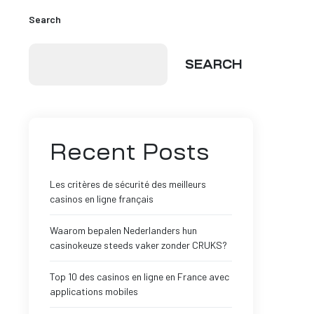
Search
SEARCH
Recent Posts
Les critères de sécurité des meilleurs
casinos en ligne français
Waarom bepalen Nederlanders hun
casinokeuze steeds vaker zonder CRUKS?
Top 10 des casinos en ligne en France avec
applications mobiles