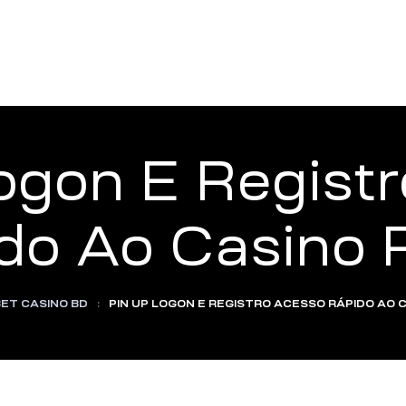
ogon E Regist
do Ao Casino 
BET CASINO BD
:
PIN UP LOGON E REGISTRO ACESSO RÁPIDO AO 