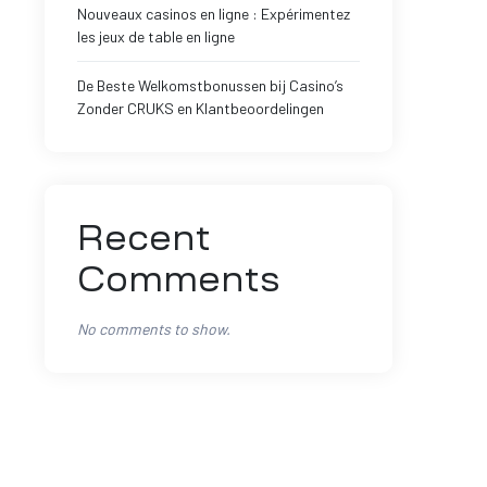
Nouveaux casinos en ligne : Expérimentez
les jeux de table en ligne
De Beste Welkomstbonussen bij Casino’s
Zonder CRUKS en Klantbeoordelingen
Recent
Comments
No comments to show.