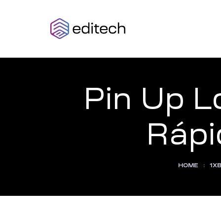
AZULOTECH
Think
Beyond
Limits
Pin Up L
Rápi
HOME
:
1X