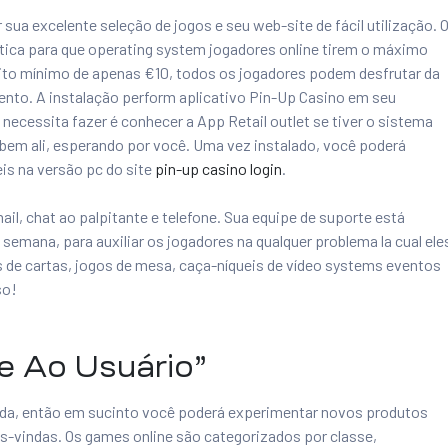
ua excelente seleção de jogos e seu web-site de fácil utilização. 
ica para que operating system jogadores online tirem o máximo
ito mínimo de apenas €10, todos os jogadores podem desfrutar da
ento. A instalação perform aplicativo Pin-Up Casino em seu
 necessita fazer é conhecer a App Retail outlet se tiver o sistema
rá bem ali, esperando por você. Uma vez instalado, você poderá
s na versão pc do site
pin-up casino login
.
il, chat ao palpitante e telefone. Sua equipe de suporte está
e semana, para auxiliar os jogadores na qualquer problema la cual ele
de cartas, jogos de mesa, caça-níqueis de vídeo systems eventos
so!
e Ao Usuário”
ápida, então em sucinto você poderá experimentar novos produtos
as-vindas. Os games online são categorizados por classe,