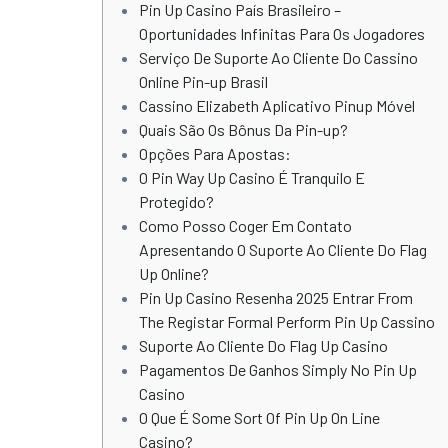
Pin Up Casino País Brasileiro –
Oportunidades Infinitas Para Os Jogadores
Serviço De Suporte Ao Cliente Do Cassino
Online Pin-up Brasil
Cassino Elizabeth Aplicativo Pinup Móvel
Quais São Os Bônus Da Pin-up?
Opções Para Apostas:
O Pin Way Up Casino É Tranquilo E
Protegido?
Como Posso Coger Em Contato
Apresentando O Suporte Ao Cliente Do Flag
Up Online?
Pin Up Casino Resenha 2025 Entrar From
The Registar Formal Perform Pin Up Cassino
Suporte Ao Cliente Do Flag Up Casino
Pagamentos De Ganhos Simply No Pin Up
Casino
O Que É Some Sort Of Pin Up On Line
Casino?