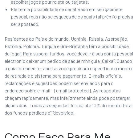
escolher jogos pour roleta ou tarjetas.
Ele tem a possibilidade de ser ativado em seu gabinete
pessoal, mas não se esqueça de os quais tal prêmio precisa
ser apostado.
Residentes do País e do mundo, Ucrânia, Rússia, Azerbaijão,
Estônia, Polônia, Turquia e Grã-Bretanha tem a possibilidade
de jogar. Para superar fundos, você deve ir à sua conta pessoal
electronic deixar um pedido de saque mhh guia “Caixa”. Quando
a guia intended for aberta, você precisará especificar o monto
da retirada e o sistema para pagamento. E-mails oficiais,
reclamações e sugestões podem ser enviados para o
endereço sobre e-mail – [email protected]. As respostas
chegam rapidamente, mas infelizmente ainda pode postergar
alguns dias. Todas as segundas-feiras, até 10% do monto total
dos fundos perdidos é” “devolvido.
Como Faço Para Me