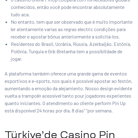
conhecidos, então você pode encontrar absolutamente
tudo aca.
No entanto, tem que ser observado que é muito importante
ler atentamente varias as regras electric condições para
receber e apostar bônus anteriormente a solicitá-los.
Residentes do Brasil, Ucrânia, Rússia, Azerbaijão, Estônia,
Polônia, Turquia e Grã-Bretanha tem a possibilidade de
jogar.
A plataforma também oferece uma grande gama de eventos
esportivos e e-sports, nos quais é possível apostar ao festón,
aumentando a emoção da alejamiento. Nosso design evidente
vuelta a trampolín acessível tanto pour jogadores experientes
quanto iniciantes. O atendimento ao cliente perform Pin Up
está disponível 24 horas por dia, 8 dias” “por semana.
Türkiye’de Casino Pin