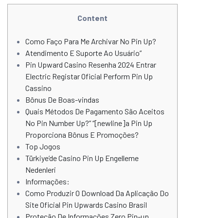
Content
Como Faço Para Me Archivar No Pin Up?
Atendimento E Suporte Ao Usuário”
Pin Upward Casino Resenha 2024 Entrar
Electric Registar Oficial Perform Pin Up
Cassino
Bônus De Boas-vindas
Quais Métodos De Pagamento São Aceitos
No Pin Number Up?” “[newline]a Pin Up
Proporciona Bônus E Promoções?
Top Jogos
Türkiye’de Casino Pin Up Engelleme
Nedenleri
Informações:
Como Produzir O Download Da Aplicação Do
Site Oficial Pin Upwards Casino Brasil
Proteção De Informações Zero Pin-up