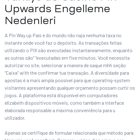
Upwards Engelleme
Nedenleri
A Pin Way up País e do mundo não naja nenhuma taxa no
instante onde você faz o depósito. As transações feitas
utilizando o PIX são executadas instantaneamente, enquanto
as outras são” “executadas em five minutos. Você necessita
autorizar no site, selecionar a manera de saque mhh seção
“Caixa” with the confirmar tua transação. A diversidade para
apostas é a mais ampla possível para que operating-system
visitantes apresentando qualquer orçamento possam curtir os
jogos. A plataforma está disponível em computadores
elizabeth dispositivos móveis, como também a interface
elaborada responsable a máxima conveniência para u
utilizador.
Apenas se certifique de formular relacionada que método para