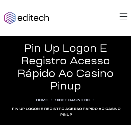
AZULOTECH
M
Think
Beyond
Limits
Pin Up Logon E
Registro Acesso
Rápido Ao Casino
Pinup
HOME
:
1XBET CASINO BD
:
PIN UP LOGON E REGISTRO ACESSO RÁPIDO AO CASINO
PINUP