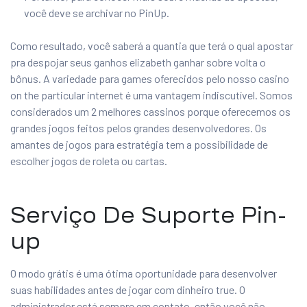
você deve se archivar no PinUp.
Como resultado, você saberá a quantia que terá o qual apostar
pra despojar seus ganhos elizabeth ganhar sobre volta o
bônus. A variedade para games oferecidos pelo nosso casino
on the particular internet é uma vantagem indiscutível. Somos
considerados um 2 melhores cassinos porque oferecemos os
grandes jogos feitos pelos grandes desenvolvedores. Os
amantes de jogos para estratégia tem a possibilidade de
escolher jogos de roleta ou cartas.
Serviço De Suporte Pin-
up
O modo grátis é uma ótima oportunidade para desenvolver
suas habilidades antes de jogar com dinheiro true. O
administrador está sempre em contato, então você não