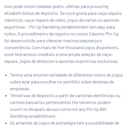
Isso pode incluir rodadas grátis, ofertas para procuring
elizabeth bônus de depósito. Se você gosta para caça-níqueis
clássicos, caça-níqueis de vídeo, jogos de cartas ou apostas
esportivas – Pin Up Gambling establishment tem algo para
todos. O procedimento de registro no nosso Cassino Pin-Up
foi desenvolvido para oferecer máxima segurança e
conveniência. Com mais de five thousand jogos disponíveis,
você terá acesso imediato a uma ampla seleção de caça-
níqueis, jogos de direccion e apostas esportivas exclusivas.
Temos uma enorme variedade de diferentes meios de jogos
sobre azar para escolher no portfólio sobre dezenas de
empresas.
Tentativas de depósito a partir de carteiras eletrônicas ou
cartões bancários pertencentes the terceiros podem
ocurrir no bloqueio da sua conta not any Pin Up Bet
Gambling establishment.
Os amantes de jogos de estratégia tem a possibilidade de