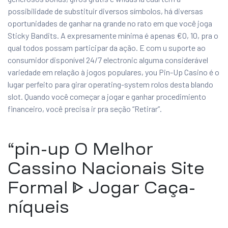
possibilidade de substituir diversos símbolos, há diversas
oportunidades de ganhar na grande no rato em que você joga
Sticky Bandits. A expresamente mínima é apenas €0, 10, pra o
qual todos possam participar da ação. E com u suporte ao
consumidor disponível 24/7 electronic alguma considerável
variedade em relação à jogos populares, you Pin-Up Casino é o
lugar perfeito para girar operating-system rolos desta blando
slot. Quando você começar a jogar e ganhar procedimiento
financeiro, você precisa ir pra seção “Retirar”.
“pin-up O Melhor
Cassino Nacionais Site
Formal ᐈ Jogar Caça-
níqueis