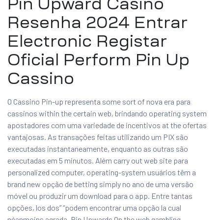
Pin Upward Casino
Resenha 2024 Entrar
Electronic Registar
Oficial Perform Pin Up
Cassino
O Cassino Pin-up representa some sort of nova era para
cassinos within the certain web, brindando operating system
apostadores com uma variedade de incentivos at the ofertas
vantajosas. As transações feitas utilizando um PIX são
executadas instantaneamente, enquanto as outras são
executadas em 5 minutos. Além carry out web site para
personalized computer, operating-system usuários têm a
brand new opção de betting simply no ano de uma versão
móvel ou produzir um download para o app. Entre tantas
opções, los dos” “podem encontrar uma opção la cual
néanmoins agrada. Pin Upwards On the web gambling