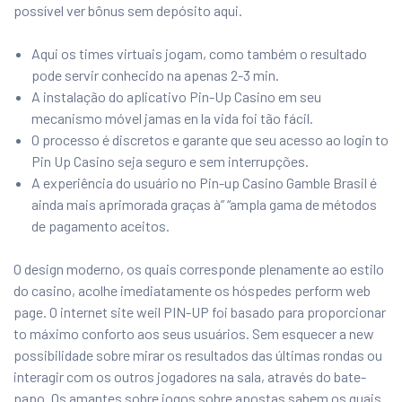
possível ver bônus sem depósito aqui.
Aqui os times virtuais jogam, como também o resultado
pode servir conhecido na apenas 2-3 min.
A instalação do aplicativo Pin-Up Casino em seu
mecanismo móvel jamas en la vida foi tão fácil.
O processo é discretos e garante que seu acesso ao login to
Pin Up Casino seja seguro e sem interrupções.
A experiência do usuário no Pin-up Casino Gamble Brasil é
ainda mais aprimorada graças à” “ampla gama de métodos
de pagamento aceitos.
O design moderno, os quais corresponde plenamente ao estilo
do casino, acolhe imediatamente os hóspedes perform web
page. O internet site weil PIN-UP foi basado para proporcionar
to máximo conforto aos seus usuários. Sem esquecer a new
possibilidade sobre mirar os resultados das últimas rondas ou
interagir com os outros jogadores na sala, através do bate-
papo. Os amantes sobre jogos sobre apostas sabem os quais