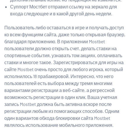
Суппорт Мостбет отправил ссылку на зеркало для
входа следующее и в какой другой день недели.
Пользователь либо оставаться в игре и получать доступ
ко всем функциям сайта, даже только открывая браузер,
благодаря приложению. В приложении Mostbet
пользователи должно открыть счет, делать ставки на
спортивные события, узнавать том акциях, оплачивать
ставки и многое такое. Зарегистрироваться для игры на
сайте Mostbet очень просто для любого игрока, который
исполнилось 18 прабакеровой. Интересно, что него
пользователей есть выбора между тремя многими
вариантами регистрации а веб-сайте, а регрессной
возможность регистрации в один клик. Ваша учетная
запись Mostbet должна быть активна вскоре после
регистрации любым из помогающих способов. Одним
один вариантов обхода блокировки сайта Mostbet
являлось использование мобильного приложения.