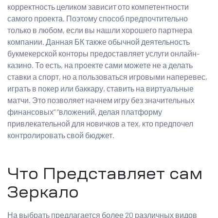
корректность целиком зависит ото компетентности
самого проекта. Поэтому способ предпочтительно
только в любом, если вы нашли хорошего партнера
компании. Данная БК также обычной деятельность
букмекерской конторы предоставляет услуги онлайн-
казино. То есть, на проекте сами можете не а делать
ставки а спорт, но а пользоваться игровыми наперевес,
играть в покер или баккару, ставить на виртуальные
матчи. Это позволяет начнем игру без значительных
финансовых” “вложений, делая платформу
привлекательной для новичков а тех, кто предпочел
контролировать свой бюджет.
Что Представляет сам
Зеркало
На выбрать предлагается более 20 различных видов