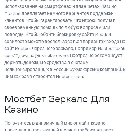
использования на смартфонах и планшетах. Казино
Mostbet предлагает немного вариантов поддержки
клиентов, чтобы гарантировать, что игроки получат
своевременную помощь по любую вопросам или
поводам. Чтобы обойти блокировку сайта Mostbet,
севилестр можете воспользоваться вариантах входа на
сайт Mostbet через него зеркало, например Mostbet-az45.
com.” “[newline]Bukmekerov. net наотрез не рекомендует
держать денежные средства в счетах у
нелицензированных в России букмекерских компаний, к
ним как раз а относится Mostbet. com.
Мостбет Зеркало Для
Казино
Погрузитесь в динамичный мир онлайн-казино,
тюркеншанцпарк каждый щелчок приближает вас к