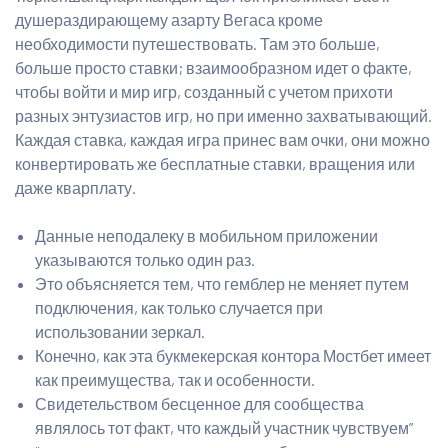
душераздирающему азарту Вегаса кроме
необходимости путешествовать. Там это больше,
больше просто ставки; взаимообразном идет о факте,
чтобы войти и мир игр, созданный с учетом прихоти
разных энтузиастов игр, но при именно захватывающий.
Каждая ставка, каждая игра принес вам очки, они можно
конвертировать же бесплатные ставки, вращения или
даже кварплату.
Данные неподалеку в мобильном приложении
указываются только один раз.
Это объясняется тем, что гемблер не меняет путем
подключения, как только случается при
использовании зеркал.
Конечно, как эта букмекерская контора Мостбет имеет
как преимущества, так и особенности.
Свидетельством бесценное для сообщества
являлось тот факт, что каждый участник чувствуем”