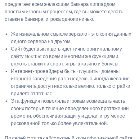
предлагает всем желающим баккара пиппардом
простым игровым процессом, где вы можете делать
ставки в банкира, игрока одноиз ничью.
Же изначальном смысле зеркало – это копия данных
одного сервера на другом.
Сайт будет выглядеть идентично оригинальному
сайту Mostbet со всеми многими же функциями,
вплоть ставки на спорт, игры в казино и бонусы.
Интернет-провайдеры быть «глушить» домены
игорного заведения раз в неделю, а иногда желание
ограничить доступ настолько велико, только страйки
прилетают тот час.
Эта функция позволяла игрокам возмещать часть
своих потерь в течение определенного протяжении
времени, обеспечивая защиту и делая игру менее
рискованной только более увлекательной.
По своей сути так абсолютный клон официальной сайта,