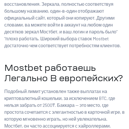
восстановления. Зеркала, полностью соответствуя
большому названию, один-в-один отображают
официальный сайт, который они копируют. Другими
словами, ва можете войти в аккаунт на любом один
десятков зеркал Мостбет, и ваш логин и пароль было”
“плохо работать. Широкий выбора ставок Mostbet
достаточно чем соответствует потребностям клиентов.
Mostbet работаешь
Легально В европейских?
Подобный лимит установлен также выплатах на
криптовалютный кошельки, за исключением BTC, где
нельзя забрать от 2500₸. Баккара — это место, где
простота сочетается с элегантностью в карточной игре, в
которую мгновенно играть, но ней увлекательна.
Мостбет, он часто ассоциируется с хайроллерами,