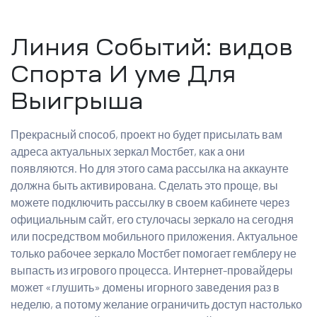
Линия Событий: видов
Спорта И уме Для
Выигрыша
Прекрасный способ, проект но будет присылать вам
адреса актуальных зеркал Мостбет, как а они
появляются. Но для этого сама рассылка на аккаунте
должна быть активирована. Сделать это проще, вы
можете подключить рассылку в своем кабинете через
официальным сайт, его стулочасы зеркало на сегодня
или посредством мобильного приложения. Актуальное
только рабочее зеркало Мостбет помогает гемблеру не
выпасть из игрового процесса. Интернет-провайдеры
может «глушить» домены игорного заведения раз в
неделю, а потому желание ограничить доступ настолько