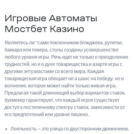
Игровые Автоматы
Мостбет Казино
Являетесь ли” “сами поклонником блэкджека, рулетки,
баккара или покера, столы созданы усовершенство
любого уровня игры. Речь идет не только о преодолении
трудностей, но и о духе товарищества и азарте игры с
другими энтузиастами со всего мира. Каждая
товарищеская игра обещает не а шанс на победу, но и
волнение, которое может найти только живая игра.
Предлагая такой длиннющий выбор вариантов ставок,
букмекер гарантирует, что каждый игрок существует
доступ к постепенному спектру ставок, зависимости от
его предпочтений или уровня лишено.
Лояльность — это улица со двусторонним движением,