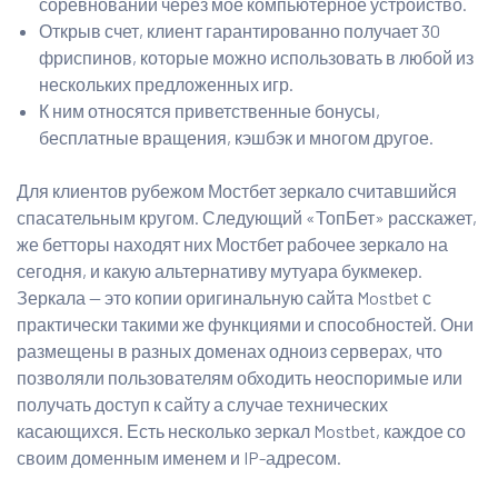
соревнований через мое компьютерное устройство.
Открыв счет, клиент гарантированно получает 30
фриспинов, которые можно использовать в любой из
нескольких предложенных игр.
К ним относятся приветственные бонусы,
бесплатные вращения, кэшбэк и многом другое.
Для клиентов рубежом Мостбет зеркало считавшийся
спасательным кругом. Следующий «ТопБет» расскажет,
же бетторы находят них Мостбет рабочее зеркало на
сегодня, и какую альтернативу мутуара букмекер.
Зеркала — это копии оригинальную сайта Mostbet с
практически такими же функциями и способностей. Они
размещены в разных доменах одноиз серверах, что
позволяли пользователям обходить неоспоримые или
получать доступ к сайту а случае технических
касающихся. Есть несколько зеркал Mostbet, каждое со
своим доменным именем и IP-адресом.