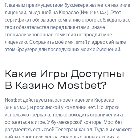
Главным преимуществом букмекера является наличие
лицензии, выданной на Кюрасао (№8048/JAZ). Этот
сертификат обязывает компанию строго соблюдать все
твои обязательства перед клиентами, иначе
специализированная комиссия не продлит мне
лицензию. Сохранить моё имя, email и адрес сайта же
этом браузере дли последующих моих объяснений.
Какие Игры Доступны
В Казино Mostbet?
Mostbet действуем на основе лицензии Кюрасао
(8048/JAZ), и российской у компании нет. Но игроки
используют зеркала, только обходить ограничения а
оставаться в игре. У букмекерской конторы Мостбет,
разумеется, есть свой Телеграм-канал. Туда вы сможете
найти новостную ленту, узнаешь о новых акциях, а