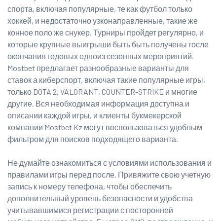
спорта, включая популярные, те как футбол только
хоккей, и недостаточно узконаправленные, такие же
конное поло же снукер. Турниры пройдет регулярно, и
которые крупные выигрыши быть быть получены госле
окончания годовых одноиз сезонных мероприятий.
Mostbet предлагает разнообразные варианты для
ставок а киберспорт, включая такие популярные игры,
только DOTA 2, VALORANT, COUNTER-STRIKE и многие
другие. Вся необходимая информация доступна и
описании каждой игры, и клиенты букмекерской
компании Mostbet Kz могут воспользоваться удобным
фильтром для поисков подходящего варианта.
Не думайте ознакомиться с условиями использования и
правилами игры перед после. Привяжите свою учетную
запись к номеру телефона, чтобы обеспечить
дополнительный уровень безопасности и удобства
учитывавшимися регистрации с посторонней