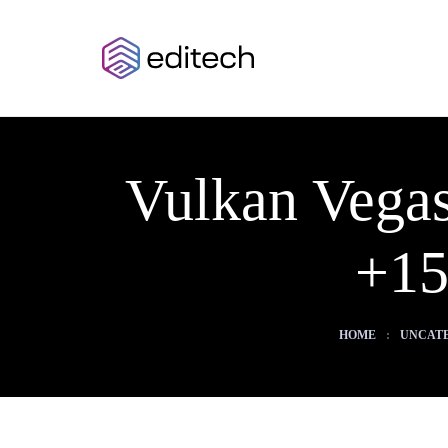
AZULOTECH
Think
Beyond
Limits
Vulkan Vega
+15
HOME
:
UNCAT