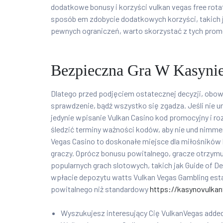
dodatkowe bonusy i korzyści vulkan vegas free rota
sposób em zdobycie dodatkowych korzyści, takich j
pewnych ograniczeń, warto skorzystać z tych promo
Bezpieczna Gra W Kasynie
Dlatego przed podjęciem ostatecznej decyzji, obow
sprawdzenie, bądź wszystko się zgadza. Jeśli nie u
jedynie wpisanie Vulkan Casino kod promocyjny i r
śledzić terminy ważności kodów, aby nie und nimme
Vegas Casino to doskonałe miejsce dla miłośników h
graczy. Oprócz bonusu powitalnego, gracze otrzym
popularnych grach slotowych, takich jak Guide of 
wpłacie depozytu watts Vulkan Vegas Gambling est
powitalnego niż standardowy
https://kasynovulka
Wyszukujesz interesujący Cię VulkanVegas adde