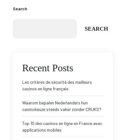
Search
SEARCH
Recent Posts
Les critères de sécurité des meilleurs
casinos en ligne français
Waarom bepalen Nederlanders hun
casinokeuze steeds vaker zonder CRUKS?
Top 10 des casinos en ligne en France avec
applications mobiles