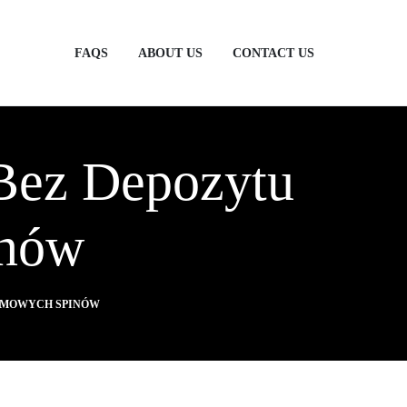
FAQS
ABOUT US
CONTACT US
Bez Depozytu
inów
ARMOWYCH SPINÓW