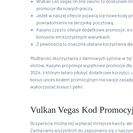
Wulkan Las vegas On line casino to doskonałe mie
promocje dla nowych graczy.
Jeżeli w naszej ofercie pojawią się nowe kod
powiadomienie na skrzynkę pocztową.
Kasyno często oferuje dodatkowe promocje, a s
bonusów em korzystnych warunkach.
Z pewnością to znacznie ułatwia korzystania dla
Możliwość skorzystania z darmowych spinów w tej 
slotów. Kasyno proponuje wyjątkowe promocje dla 
2024, z którym łatwo zdobyć dodatkowe korzyści, ur
bonus unces kodem promocyjnym ma swoje zasady i w
wykorzystać bonus t pełni.
Vulkan Vegas Kod Promocy
Oczywiście można też wpłacać mniejsze kwoty, ale 
Zachęcamy wszystkich do zapoznania się z naszym