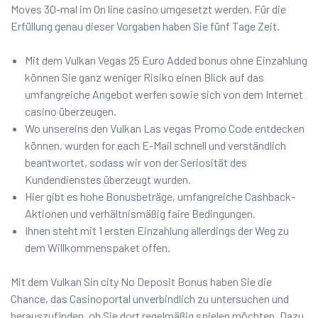
Moves 30-mal im On line casino umgesetzt werden. Für die
Erfüllung genau dieser Vorgaben haben Sie fünf Tage Zeit.
Mit dem Vulkan Vegas 25 Euro Added bonus ohne Einzahlung
können Sie ganz weniger Risiko einen Blick auf das
umfangreiche Angebot werfen sowie sich von dem Internet
casino überzeugen.
Wo unsereins den Vulkan Las vegas Promo Code entdecken
können, wurden for each E-Mail schnell und verständlich
beantwortet, sodass wir von der Seriosität des
Kundendienstes überzeugt wurden.
Hier gibt es hohe Bonusbeträge, umfangreiche Cashback-
Aktionen und verhältnismäßig faire Bedingungen.
Ihnen steht mit 1 ersten Einzahlung allerdings der Weg zu
dem Willkommenspaket offen.
Mit dem Vulkan Sin city No Deposit Bonus haben Sie die
Chance, das Casinoportal unverbindlich zu untersuchen und
herauszufinden, ob Sie dort regelmäßig spielen möchten. Dazu