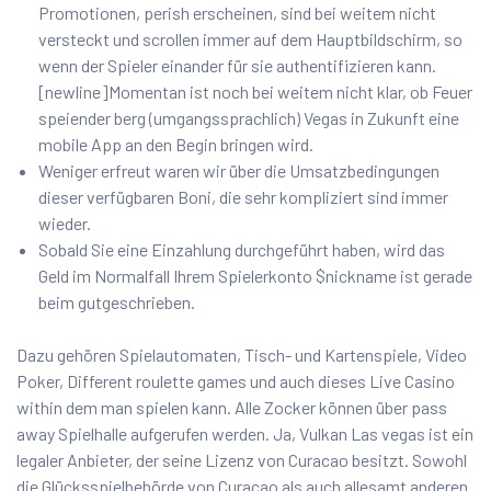
Promotionen, perish erscheinen, sind bei weitem nicht
versteckt und scrollen immer auf dem Hauptbildschirm, so
wenn der Spieler einander für sie authentifizieren kann.
[newline]Momentan ist noch bei weitem nicht klar, ob Feuer
speiender berg (umgangssprachlich) Vegas in Zukunft eine
mobile App an den Begin bringen wird.
Weniger erfreut waren wir über die Umsatzbedingungen
dieser verfügbaren Boni, die sehr kompliziert sind immer
wieder.
Sobald Sie eine Einzahlung durchgeführt haben, wird das
Geld im Normalfall Ihrem Spielerkonto $nickname ist gerade
beim gutgeschrieben.
Dazu gehören Spielautomaten, Tisch- und Kartenspiele, Video
Poker, Different roulette games und auch dieses Live Casino
within dem man spielen kann. Alle Zocker können über pass
away Spielhalle aufgerufen werden. Ja, Vulkan Las vegas ist ein
legaler Anbieter, der seine Lizenz von Curacao besitzt. Sowohl
die Glücksspielbehörde von Curacao als auch allesamt anderen