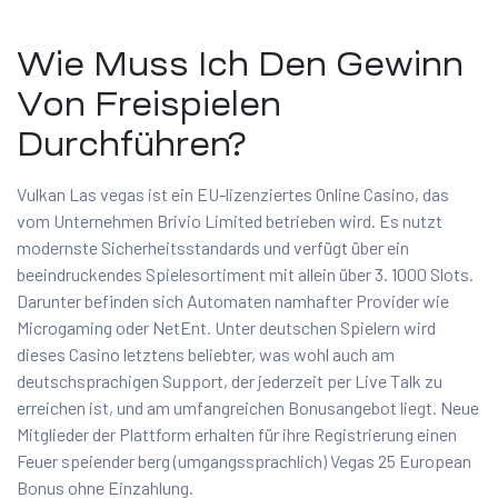
Wie Muss Ich Den Gewinn
Von Freispielen
Durchführen?
Vulkan Las vegas ist ein EU-lizenziertes Online Casino, das
vom Unternehmen Brivio Limited betrieben wird. Es nutzt
modernste Sicherheitsstandards und verfügt über ein
beeindruckendes Spielesortiment mit allein über 3. 1000 Slots.
Darunter befinden sich Automaten namhafter Provider wie
Microgaming oder NetEnt. Unter deutschen Spielern wird
dieses Casino letztens beliebter, was wohl auch am
deutschsprachigen Support, der jederzeit per Live Talk zu
erreichen ist, und am umfangreichen Bonusangebot liegt. Neue
Mitglieder der Plattform erhalten für ihre Registrierung einen
Feuer speiender berg (umgangssprachlich) Vegas 25 European
Bonus ohne Einzahlung.