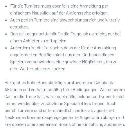
Für die Turniere muss ebenfalls eine Anmeldung per
einfachem Mausklick auf der Aktionsseite erfolgen.
Auch perish Turniere sind abwechslungsreich und lukrativ
gestaltet.
Da stellt gegenseitig häufig die Frage, ob es reicht, nur bei
einem Anbieter zu mitspielen.
Außerdem ist die Tatsache, dass die für die Auszahlung
angeforderten Beträge nicht aus dem Guthaben dieses
Spielers verschwinden, eine gewisse Möglichkeit, ihn zu
dem Weiterspielen zu locken.
Hier gibt es hohe Bonusbeträge, umfangreiche Cashback-
Aktionen und verhältnismäßig faire Bedingungen. Wer unserem
Casino die Treue hält, wird regelmäßig belohnt und koennte sich
immer wieder über zusätzliche Special offers freuen. Auch
perish Turniere sind unterschiedlich und lukrativ gestaltet.
Neukunden können dasjenige gesamte Angebot im übrigen mit
Freispielen oder aber einem Bonus ohne Einzahlung austesten.