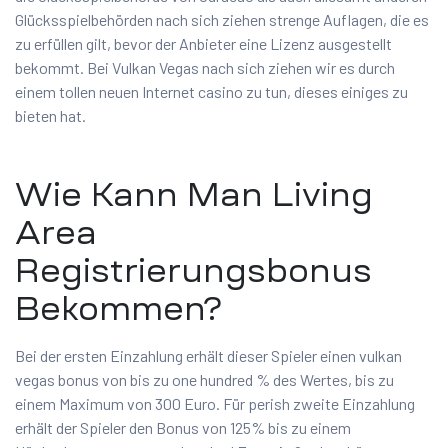
Glücksspielbehörden nach sich ziehen strenge Auflagen, die es
zu erfüllen gilt, bevor der Anbieter eine Lizenz ausgestellt
bekommt. Bei Vulkan Vegas nach sich ziehen wir es durch
einem tollen neuen Internet casino zu tun, dieses einiges zu
bieten hat.
Wie Kann Man Living
Area
Registrierungsbonus
Bekommen?
Bei der ersten Einzahlung erhält dieser Spieler einen vulkan
vegas bonus von bis zu one hundred % des Wertes, bis zu
einem Maximum von 300 Euro. Für perish zweite Einzahlung
erhält der Spieler den Bonus von 125% bis zu einem