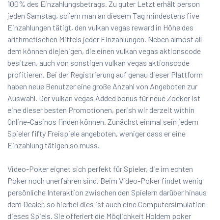
100% des Einzahlungsbetrags. Zu guter Letzt erhält person
jeden Samstag, sofern man an diesem Tag mindestens five
Einzahlungen tätigt, den vulkan vegas reward in Höhe des
arithmetischen Mittels jeder Einzahlungen. Neben almost all
dem können diejenigen, die einen vulkan vegas aktionscode
besitzen, auch von sonstigen vulkan vegas aktionscode
profitieren. Bei der Registrierung auf genau dieser Plattform
haben neue Benutzer eine große Anzahl von Angeboten zur
Auswahl. Der vulkan vegas Added bonus für neue Zocker ist
eine dieser besten Promotionen, perish wir derzeit within
Online-Casinos finden können. Zunächst einmal sein jedem
Spieler fifty Freispiele angeboten, weniger dass er eine
Einzahlung tätigen so muss.
Video-Poker eignet sich perfekt für Spieler, die im echten
Poker noch unerfahren sind. Beim Video-Poker findet wenig
persönliche Interaktion zwischen den Spielern darüber hinaus
dem Dealer, so hierbei dies ist auch eine Computersimulation
dieses Spiels. Sie offeriert die Möglichkeit Holdem poker