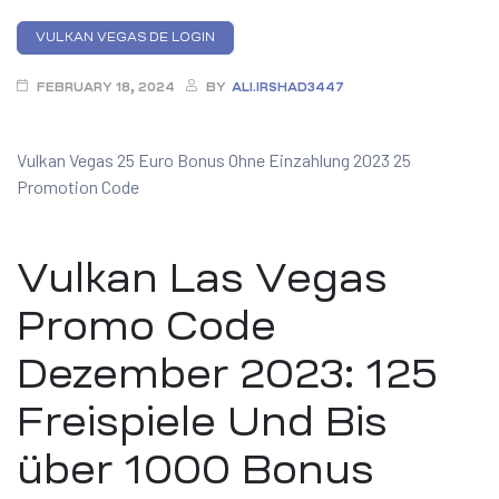
Categories
VULKAN VEGAS DE LOGIN
FEBRUARY 18, 2024
BY
ALI.IRSHAD3447
Vulkan Vegas 25 Euro Bonus Ohne Einzahlung 2023 25
Promotion Code
Vulkan Las Vegas
Promo Code
Dezember 2023: 125
Freispiele Und Bis
über 1000 Bonus