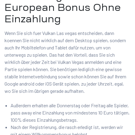
European Bonus Ohne
Einzahlung
Wenn Sie sich fuer Vulkan Las vegas entscheiden, dann
koennen Sie nicht wirklich auf dem Desktop spielen, sondern
auch Ihr Mobiltelefon und Tablet dafür nutzen, um von
unterwegs zu spielen. Das hat den Vorteil, dass Sie sich
wirklich über jeder Zeit bei Vulkan Vegas anmelden und eine
Partie spielen können. Sie benötigen lediglich eine gewisse
stabile Internetverbindung sowie schon können Sie auf Ihrem
Google android oder iOS Gerät spielen, zu jeder Uhrzeit, egal,
wo Sie sich im übrigen gerade aufhalten.
Außerdem erhalten alle Donnerstag oder Freitag alle Spieler,
pass away eine Einzahlung von mindestens 10 Euro tätigen,
100% dieses Einzahlungsbetrags.
Nach der Registrierung, die rasch erledigt ist, werden wir
mit einem Willkommensbonus belohnt.