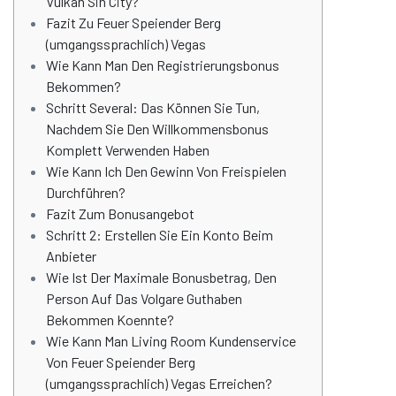
Vulkan Sin City?
Fazit Zu Feuer Speiender Berg
(umgangssprachlich) Vegas
Wie Kann Man Den Registrierungsbonus
Bekommen?
Schritt Several: Das Können Sie Tun,
Nachdem Sie Den Willkommensbonus
Komplett Verwenden Haben
Wie Kann Ich Den Gewinn Von Freispielen
Durchführen?
Fazit Zum Bonusangebot
Schritt 2: Erstellen Sie Ein Konto Beim
Anbieter
Wie Ist Der Maximale Bonusbetrag, Den
Person Auf Das Volgare Guthaben
Bekommen Koennte?
Wie Kann Man Living Room Kundenservice
Von Feuer Speiender Berg
(umgangssprachlich) Vegas Erreichen?