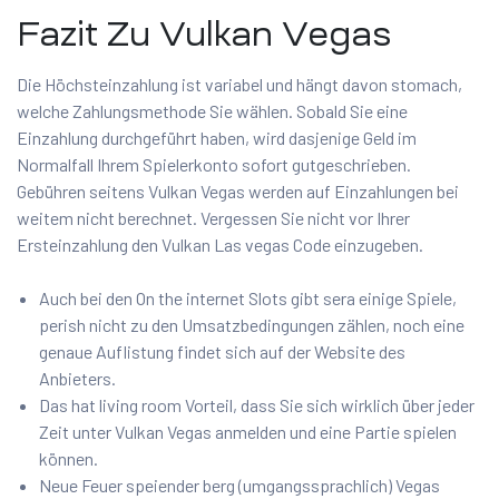
Fazit Zu Vulkan Vegas
Die Höchsteinzahlung ist variabel und hängt davon stomach,
welche Zahlungsmethode Sie wählen. Sobald Sie eine
Einzahlung durchgeführt haben, wird dasjenige Geld im
Normalfall Ihrem Spielerkonto sofort gutgeschrieben.
Gebühren seitens Vulkan Vegas werden auf Einzahlungen bei
weitem nicht berechnet. Vergessen Sie nicht vor Ihrer
Ersteinzahlung den Vulkan Las vegas Code einzugeben.
Auch bei den On the internet Slots gibt sera einige Spiele,
perish nicht zu den Umsatzbedingungen zählen, noch eine
genaue Auflistung findet sich auf der Website des
Anbieters.
Das hat living room Vorteil, dass Sie sich wirklich über jeder
Zeit unter Vulkan Vegas anmelden und eine Partie spielen
können.
Neue Feuer speiender berg (umgangssprachlich) Vegas