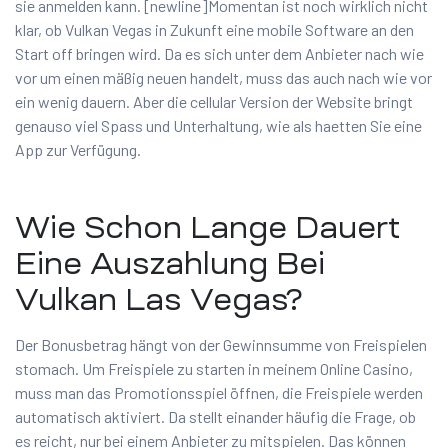
sie anmelden kann. [newline]Momentan ist noch wirklich nicht
klar, ob Vulkan Vegas in Zukunft eine mobile Software an den
Start off bringen wird. Da es sich unter dem Anbieter nach wie
vor um einen mäßig neuen handelt, muss das auch nach wie vor
ein wenig dauern. Aber die cellular Version der Website bringt
genauso viel Spass und Unterhaltung, wie als haetten Sie eine
App zur Verfügung.
Wie Schon Lange Dauert
Eine Auszahlung Bei
Vulkan Las Vegas?
Der Bonusbetrag hängt von der Gewinnsumme von Freispielen
stomach. Um Freispiele zu starten in meinem Online Casino,
muss man das Promotionsspiel öffnen, die Freispiele werden
automatisch aktiviert. Da stellt einander häufig die Frage, ob
es reicht, nur bei einem Anbieter zu mitspielen. Das können