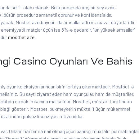
unda selfi tələb edəcək. Belə prosesdə xoş bir şey azdır,
, bütün prosedur zəmanətli qorunur və konfidensialdır.
əyəcək. Mosbet azerbaycan-da əmsallar adi orta bazar dəyərləridir.
 əhəmiyyətli matçlar üçün isə 8%-ə qədərdir. “Ən yüksək əmsallar”
ldur
mostbet aze
.
gi Casino Oyunları Ve Bahis
eniş oyun koleksiyonlarından birini ortaya çıkarmaktadır. Mostbet-ə
lisiniz. Bu saytı ziyarət edən həm oyunçular, həm də müştərilər,
obtain etmək imkanına malikdirlər. Mostbet, müştəri tərəfindən
məbləği göstərir. Mostbet, bukmeykerin müxtəlif üçün mükəmməl
zv üzərindən pulsuz lisenziyası mövcuddur.
ar. Onların hər birinə nail olmaq üçün bahisçi müxtəlif pul məbləğlər
a “Depozit” düyməsini sıxmalı və açılan siyahıdan ödəniş üsulu