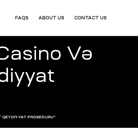
FAQS
ABOUT US
CONTACT US
Casino Və
diyyat
T QEYDIYYAT PROSEDURU”