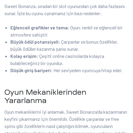
Sweet Bonanza, sıradan bir slot oyunundan çok daha fazlasını
sunar. İşte bu oyunu oynamanız için bazı nedenler:
Eğlenceli grafikler ve tema:
Oyun, renkli ve eğlenceli bir
atmosfere sahiptir.
Büyük ödül potansiyeli:
Çarpanlar ve bonus özellikler,
büyük ödüller kazanma şansı sunar.
Kolay erişim:
Çeşitli online casinolarda kolayca
bulabileceğiniz bir oyundur.
Düşük giriş bariyeri:
Her seviyeden oyuncuya hitap eder.
Oyun Mekaniklerinden
Yararlanma
Oyun mekaniklerini iyi anlamak, Sweet Bonanza’da kazanmanın
keyfini çıkarmanız için önemlidir. Özellikle çarpanlar ve free
spins gibi özelliklerin nasıl çalıştığını bilmek, oyuncuların