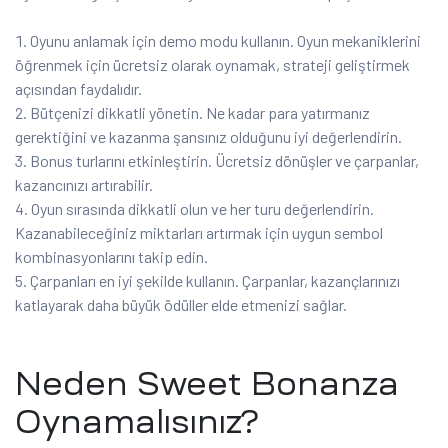
Oyunu anlamak için demo modu kullanın. Oyun mekaniklerini
öğrenmek için ücretsiz olarak oynamak, strateji geliştirmek
açısından faydalıdır.
Bütçenizi dikkatli yönetin. Ne kadar para yatırmanız
gerektiğini ve kazanma şansınız olduğunu iyi değerlendirin.
Bonus turlarını etkinleştirin. Ücretsiz dönüşler ve çarpanlar,
kazancınızı artırabilir.
Oyun sırasında dikkatli olun ve her turu değerlendirin.
Kazanabileceğiniz miktarları artırmak için uygun sembol
kombinasyonlarını takip edin.
Çarpanları en iyi şekilde kullanın. Çarpanlar, kazançlarınızı
katlayarak daha büyük ödüller elde etmenizi sağlar.
Neden Sweet Bonanza
Oynamalısınız?