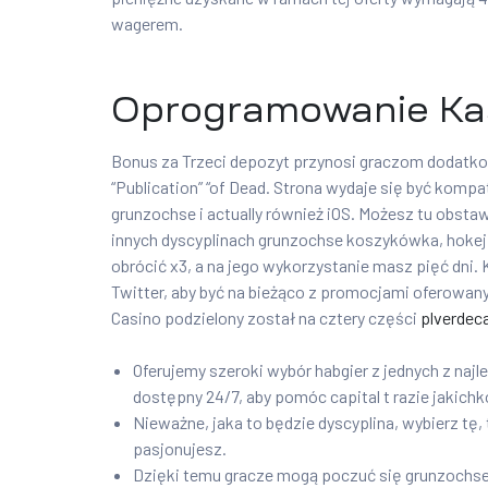
wagerem.
Oprogramowanie Ka
Bonus za Trzeci depozyt przynosi graczom dodatko
“Publication” “of Dead. Strona wydaje się być komp
grunzochse i actually również iOS. Możesz tu obsta
innych dyscyplinach grunzochse koszykówka, hokej 
obrócić x3, a na jego wykorzystanie masz pięć dni. 
Twitter, aby być na bieżąco z promocjami oferowan
Casino podzielony został na cztery części
plverdec
Oferujemy szeroki wybór habgier z jednych z najl
dostępny 24/7, aby pomóc capital t razie jakich
Nieważne, jaka to będzie dyscyplina, wybierz tę, 
pasjonujesz.
Dzięki temu gracze mogą poczuć się grunzochse