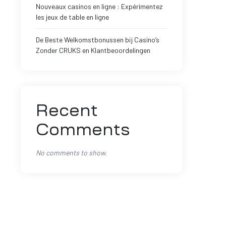
Nouveaux casinos en ligne : Expérimentez
les jeux de table en ligne
De Beste Welkomstbonussen bij Casino’s
Zonder CRUKS en Klantbeoordelingen
Recent
Comments
No comments to show.