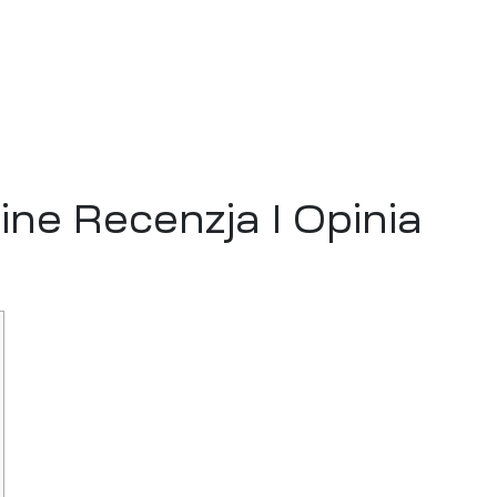
ne Recenzja I Opinia