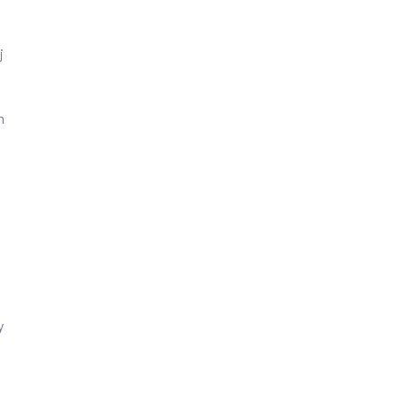
j
m
y