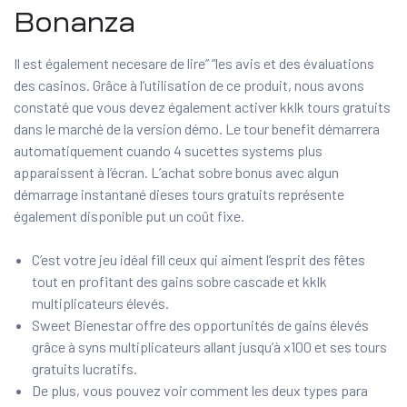
Bonanza
Il est également necesare de lire” “les avis et des évaluations
des casinos. Grâce à l’utilisation de ce produit, nous avons
constaté que vous devez également activer kklk tours gratuits
dans le marché de la version démo. Le tour benefit démarrera
automatiquement cuando 4 sucettes systems plus
apparaissent à l’écran. L’achat sobre bonus avec algun
démarrage instantané dieses tours gratuits représente
également disponible put un coût fixe.
C’est votre jeu idéal fill ceux qui aiment l’esprit des fêtes
tout en profitant des gains sobre cascade et kklk
multiplicateurs élevés.
Sweet Bienestar offre des opportunités de gains élevés
grâce à syns multiplicateurs allant jusqu’à x100 et ses tours
gratuits lucratifs.
De plus, vous pouvez voir comment les deux types para