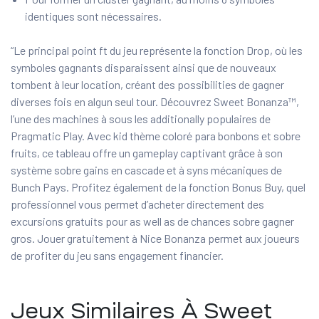
identiques sont nécessaires.
“Le principal point ft du jeu représente la fonction Drop, où les
symboles gagnants disparaissent ainsi que de nouveaux
tombent à leur location, créant des possibilities de gagner
diverses fois en algun seul tour. Découvrez Sweet Bonanza™,
l’une des machines à sous les additionally populaires de
Pragmatic Play. Avec kid thème coloré para bonbons et sobre
fruits, ce tableau offre un gameplay captivant grâce à son
système sobre gains en cascade et à syns mécaniques de
Bunch Pays. Profitez également de la fonction Bonus Buy, quel
professionnel vous permet d’acheter directement des
excursions gratuits pour as well as de chances sobre gagner
gros. Jouer gratuitement à Nice Bonanza permet aux joueurs
de profiter du jeu sans engagement financier.
Jeux Similaires À Sweet