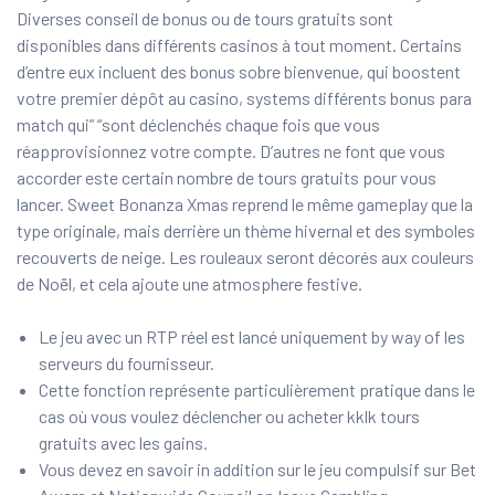
Diverses conseil de bonus ou de tours gratuits sont
disponibles dans différents casinos à tout moment. Certains
d’entre eux incluent des bonus sobre bienvenue, qui boostent
votre premier dépôt au casino, systems différents bonus para
match qui” “sont déclenchés chaque fois que vous
réapprovisionnez votre compte. D’autres ne font que vous
accorder este certain nombre de tours gratuits pour vous
lancer. Sweet Bonanza Xmas reprend le même gameplay que la
type originale, mais derrière un thème hivernal et des symboles
recouverts de neige. Les rouleaux seront décorés aux couleurs
de Noël, et cela ajoute une atmosphere festive.
Le jeu avec un RTP réel est lancé uniquement by way of les
serveurs du fournisseur.
Cette fonction représente particulièrement pratique dans le
cas où vous voulez déclencher ou acheter kklk tours
gratuits avec les gains.
Vous devez en savoir in addition sur le jeu compulsif sur Bet