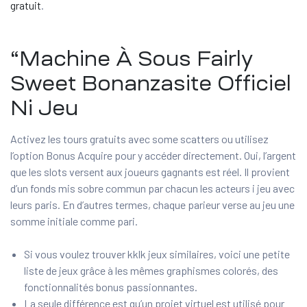
gratuit
.
“Machine À Sous Fairly
Sweet Bonanzasite Officiel
Ni Jeu
Activez les tours gratuits avec some scatters ou utilisez
l’option Bonus Acquire pour y accéder directement. Oui, l’argent
que les slots versent aux joueurs gagnants est réel. Il provient
d’un fonds mis sobre commun par chacun les acteurs i jeu avec
leurs paris. En d’autres termes, chaque parieur verse au jeu une
somme initiale comme pari.
Si vous voulez trouver kklk jeux similaires, voici une petite
liste de jeux grâce à les mêmes graphismes colorés, des
fonctionnalités bonus passionnantes.
La seule différence est qu’un projet virtuel est utilisé pour