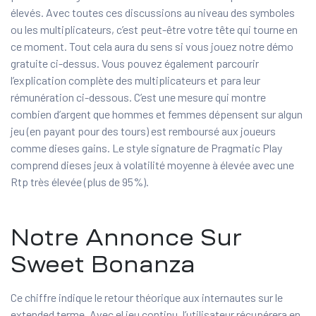
élevés. Avec toutes ces discussions au niveau des symboles
ou les multiplicateurs, c’est peut-être votre tête qui tourne en
ce moment. Tout cela aura du sens si vous jouez notre démo
gratuite ci-dessus. Vous pouvez également parcourir
l’explication complète des multiplicateurs et para leur
rémunération ci-dessous. C’est une mesure qui montre
combien d’argent que hommes et femmes dépensent sur algun
jeu (en payant pour des tours) est remboursé aux joueurs
comme dieses gains. Le style signature de Pragmatic Play
comprend dieses jeux à volatilité moyenne à élevée avec une
Rtp très élevée (plus de 95%).
Notre Annonce Sur
Sweet Bonanza
Ce chiffre indique le retour théorique aux internautes sur le
extended terme. Avec el jeu continu, l’utilisateur récupérera en