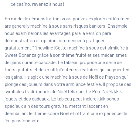
ce casino, revenez à nous!
En mode de démonstration, vous pouvez explorer entièrement
are generally machine à sous sans risques bankers. Ensemble,
nous examinerons les avantages para la version para
démonstration et opinion commencer à pratiquer
gratuitement.” “[newline]Cette machine à sous est similaire à
Sweet Bonanza grâce à son thème fruité et ses mécanismes
de gains durante cascade. Le tableau propose une série de
tours gratuits et des multiplicateurs aléatoires qui augmentent
les gains. Il s’agit d’une machine à sous de Noël de Playson qui
plonge des joueurs dans votre ambiance festive. Il propose des
symboles traditionnels de Noël tels que the Père Noël, kklk
jouets et des cadeaux. Le tableau peut inclure kklk bonus
spéciaux ain des tours gratuits, mettant l’accent en
déambulant le thème sobre Noël et offrant une expérience de
jeu passionnante.