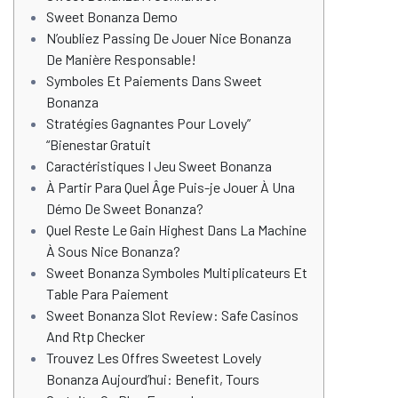
Sweet Bonanza Demo
N’oubliez Passing De Jouer Nice Bonanza
De Manière Responsable!
Symboles Et Paiements Dans Sweet
Bonanza
Stratégies Gagnantes Pour Lovely”
“Bienestar Gratuit
Caractéristiques I Jeu Sweet Bonanza
À Partir Para Quel Âge Puis-je Jouer À Una
Démo De Sweet Bonanza?
Quel Reste Le Gain Highest Dans La Machine
À Sous Nice Bonanza?
Sweet Bonanza Symboles Multiplicateurs Et
Table Para Paiement
Sweet Bonanza Slot Review: Safe Casinos
And Rtp Checker
Trouvez Les Offres Sweetest Lovely
Bonanza Aujourd’hui: Benefit, Tours