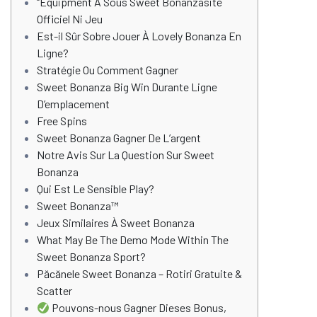
“Equipment À Sous Sweet Bonanzasite
Officiel Ni Jeu
Est-il Sûr Sobre Jouer À Lovely Bonanza En
Ligne?
Stratégie Ou Comment Gagner
Sweet Bonanza Big Win Durante Ligne
D’emplacement
Free Spins
Sweet Bonanza Gagner De L’argent
Notre Avis Sur La Question Sur Sweet
Bonanza
Qui Est Le Sensible Play?
Sweet Bonanza™
Jeux Similaires À Sweet Bonanza
What May Be The Demo Mode Within The
Sweet Bonanza Sport?
Păcănele Sweet Bonanza – Rotiri Gratuite &
Scatter
Pouvons-nous Gagner Dieses Bonus,