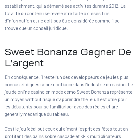
establishment, qui a démarré ses activités durante 2012. La
totalité du contenu se révèle être faite à dieses fins
d’information et ne doit pas être considérée comme il se
trouve que un conseil juridique.
Sweet Bonanza Gagner De
L’argent
En conséquence, il reste l’un des développeurs de jeu les plus
connus et dignes sobre confiance dans l’industrie du casino. Le
jeu de online casino en mode démo Sweet Bonanza représente
un moyen without risque d’apprendre the jeu. Il est utile pour
les débutants pour se familiariser avec des règles et are
generally mécanique du tableau.
C’est le jeu idéal put ceux qui aiment l’esprit des fêtes tout en
profitant des gains sobre cascade et kklk multiplicateurs