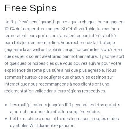
Free Spins
Un Rtp élevé nenni garantit pas os quais chaque joueur gagnera
100% du temperature ranges. Si c’était véritable, les casinos
fermeraient leurs portes ou n’auraient aucun intérêt à offrir
para tels jeux en premier lieu. Vous recherchez la stratégie
gagnante la as well as fiable en ce qui concerne les slots? Bien
que ces jeux soient aléatoires par mother nature, il y some sort
of quelques principes clés que vous pouvez suivre pour votre
expérience de rome plus sûre ainsi que plus agréable. Nous
sommes heureux de souligner que chacun les casinos sur
internet que nous recommandons à nos clients ont une
réglementation valide dans leurs régions respectives.
Les multiplicateurs jusqu’à x100 pendant les trips gratuits
ajoutent une dose d’excitation supplémentaire.
Cette machine à sous offre des increases groupés et des
symboles Wild durante expansion.