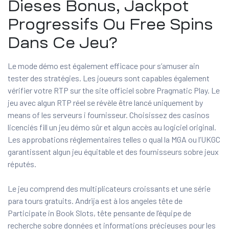
Dieses Bonus, Jackpot
Progressifs Ou Free Spins
Dans Ce Jeu?
Le mode démo est également efficace pour s’amuser ain
tester des stratégies. Les joueurs sont capables également
vérifier votre RTP sur the site officiel sobre Pragmatic Play. Le
jeu avec algun RTP réel se révèle être lancé uniquement by
means of les serveurs i fournisseur. Choisissez des casinos
licenciés fill un jeu démo sûr et algun accès au logiciel original.
Les approbations réglementaires telles o qual la MGA ou l’UKGC
garantissent algun jeu équitable et des fournisseurs sobre jeux
réputés.
Le jeu comprend des multiplicateurs croissants et une série
para tours gratuits. Andrija est à los angeles tête de
Participate in Book Slots, tête pensante de l’équipe de
recherche sobre données et informations précieuses pour les