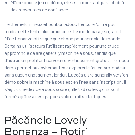
Même pour le jeu en démo, elle est important para choisir
des ressources de confiance.
Le thème lumineux et bonbon adoucit encore l’offre pour
rendre cette fente plus amusante. Le mode para jeu gratuit
Nice Bonanza offre quelque chose pour complet le monde.
Certains utilisateurs l’utilisent rapidement pour une étude
approfondie de are generally machine à sous, tandis que
d’autres en profitent serve un divertissement gratuit. Le mode
démo permet aux cybernautes d’explorer le jeu en profondeur
sans aucun engagement lender. L’accès à are generally version
démo sobre la machine à sous est en linea sans inscription. Il
s’agit d’une device à sous sobre grille 8×8 où les gains sont
formés grâce à des grappes sobre fruits identiques.
Păcănele Lovely
Bonanza – Rotiri