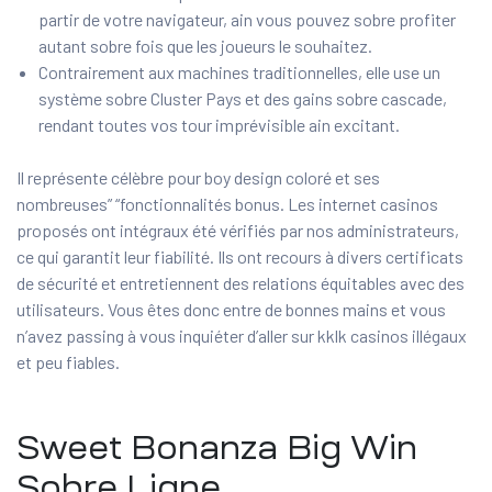
partir de votre navigateur, ain vous pouvez sobre profiter
autant sobre fois que les joueurs le souhaitez.
Contrairement aux machines traditionnelles, elle use un
système sobre Cluster Pays et des gains sobre cascade,
rendant toutes vos tour imprévisible ain excitant.
Il représente célèbre pour boy design coloré et ses
nombreuses” “fonctionnalités bonus. Les internet casinos
proposés ont intégraux été vérifiés par nos administrateurs,
ce qui garantit leur fiabilité. Ils ont recours à divers certificats
de sécurité et entretiennent des relations équitables avec des
utilisateurs. Vous êtes donc entre de bonnes mains et vous
n’avez passing à vous inquiéter d’aller sur kklk casinos illégaux
et peu fiables.
Sweet Bonanza Big Win
Sobre Ligne