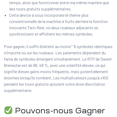
temps, ainsi que fonctionner entre ma même manière que
des tours gratuits supplémentaires.
Cette device à sous incorporate le thème plus
conventionnelle de la machine à fruits derrière la fonction
innovante Twin Reel, où deux rouleaux adjacents se
synchronisent et affichent les mêmes symboles.
Pour gagner, il suffit d’obtenir au moins” “6 symboles identiques
n’importe où sur les rouleaux. Les paiements dépendent du
fama de symboles émergent simultanément. Le RTP de Sweet
Bienestar est de 96, 48 %, avec une volatilité élevée, ce qui
signifie dieses gains moins fréquents, mais potentiellement
énormes lorsqu’ils tombent. Les multiplicateurs jusqu’à x100
pendant les tours gratuits ajoutent votre dose d’excitation
supplémentaire.
Pouvons-nous Gagner