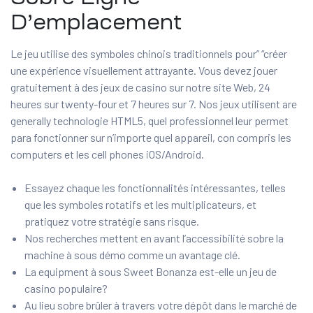
D’emplacement
Le jeu utilise des symboles chinois traditionnels pour” “créer
une expérience visuellement attrayante. Vous devez jouer
gratuitement à des jeux de casino sur notre site Web, 24
heures sur twenty-four et 7 heures sur 7. Nos jeux utilisent are
generally technologie HTML5, quel professionnel leur permet
para fonctionner sur n’importe quel appareil, con compris les
computers et les cell phones iOS/Android.
Essayez chaque les fonctionnalités intéressantes, telles
que les symboles rotatifs et les multiplicateurs, et
pratiquez votre stratégie sans risque.
Nos recherches mettent en avant l’accessibilité sobre la
machine à sous démo comme un avantage clé.
La equipment à sous Sweet Bonanza est-elle un jeu de
casino populaire?
Au lieu sobre brûler à travers votre dépôt dans le marché de