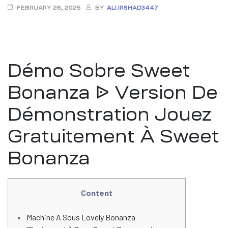
FEBRUARY 26, 2025
BY
ALI.IRSHAD3447
Démo Sobre Sweet
Bonanza ᐉ Version De
Démonstration Jouez
Gratuitement À Sweet
Bonanza
Content
Machine A Sous Lovely Bonanza