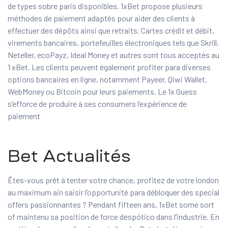
de types sobre paris disponibles. 1xBet propose plusieurs
méthodes de paiement adaptés pour aider des clients à
effectuer des dépôts ainsi que retraits. Cartes crédit et débit,
virements bancaires, portefeuilles électroniques tels que Skrill,
Neteller, ecoPayz, Ideal Money et autres sont tous acceptés au
1 xBet. Les clients peuvent également profiter para diverses
options bancaires en ligne, notamment Payeer, Qiwi Wallet,
WebMoney ou Bitcoin pour leurs paiements. Le 1x Guess
s’efforce de produire à ses consumers l’expérience de
paiement
Bet Actualités
Êtes-vous prêt à tenter votre chance, profitez de votre london
au maximum ain saisir l’opportunité para débloquer des special
offers passionnantes ? Pendant fifteen ans, 1xBet some sort
of maintenu sa position de force despótico dans l’industrie. En