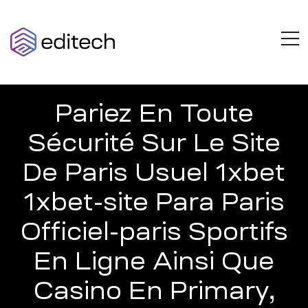
AZULOTECH
M
Think
Beyond
Limits
Pariez En Toute
Sécurité Sur Le Site
De Paris Usuel 1xbet
1xbet-site Para Paris
Officiel-paris Sportifs
En Ligne Ainsi Que
Casino En Primary,