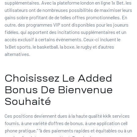
supplémentaires. Avec la plateforme london en ligne 1x Bet, les
utilisateurs ont de nombreuses possibilités de maximiser leurs
gains sobre profitant de de telles offres promotionnelles. En
outre, des programmes VIP sont disponibles pour les joueurs
fidèles, qui apportent des incitations supplémentaires et un
accès exclusif à certains événements. Ceux-ci incluent le
1xBet sports, le basketball, la boxe, le rugby et d’autres
alternatives.
Choisissez Le Added
Bonus De Bienvenue
Souhaité
Ces positions deviennent dues à la haute qualité kklk services
fournis, à une variété d’offres de bonus, à une application cell
phone pratique,” “à des paiements rapides et équitables ou à un