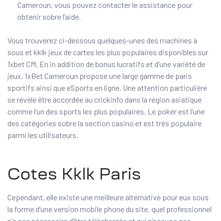
Cameroun, vous pouvez contacter le assistance pour
obtenir sobre l’aide.
Vous trouverez ci-dessous quelques-unes des machines à
sous et kklk jeux de cartes les plus populaires disponibles sur
1xbet CM. En in addition de bonus lucratifs et d’une variété de
jeux, 1xBet Cameroun propose une large gamme de paris
sportifs ainsi que eSports en ligne. Une attention particulière
se révèle être accordée au crickinfo dans la région asiatique
comme l’un des sports les plus populaires. Le poker est l’une
des catégories sobre la section casino et est très populaire
parmi les utilisateurs.
Cotes Kklk Paris
Cependant, elle existe une meilleure alternative pour eux sous
la forme d’une version mobile phone du site, quel professionnel
n’a pas nécessaire d’être téléchargée et qui n’occupe pas