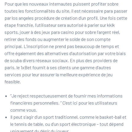
Pour que les nouveaux internautes puissent profiter sobre
toutes les fonctionnalités du site, il est nécessaire para passer
par los angeles procédure de création d’un profil. Une fois cette
étape franchie, l’utilisateur sera autorisé à parier sur kklk
sports, jouer à des jeux para casino pour sobre l’argent réel,
retirer des fonds ou augmenter le solde de son compte
principal. L’inscription ne prend pas beaucoup de temps et
offre également des alternatives d’autorisation par votre biais
de scuba divers réseaux sociaux. En plus des providers de
paris, le 1xBet fournit à ses clients une gamme d’autres
services pour leur assurer la meilleure expérience de jeu
feasible.
“Je reject respectueusement de fournir mes informations
financières personnelles. ” C’est ici pour les utilisateurs
comme vous.
Il peut s’agir d’un sport traditionnel, comme le basket-ball et
le tennis de table, ou d’un sport électronique – tout dépend
uniquement du désir du joueur.