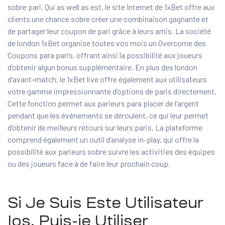
sobre pari. Qui as well as est, le site Internet de 1xBet offre aux
clients une chance sobre créer une combinaison gagnante et
de partager leur coupon de pari grâce à leurs amis. La société
de london 1xBet organise toutes vos mois un Overcome des
Coupons para paris, offrant ainsi la possibilité aux joueurs
d’obtenir algun bonus supplémentaire. En plus des london
d’avant-match, le 1xBet live offre également aux utilisateurs
votre gamme impressionnante d’options de paris directement.
Cette fonction permet aux parieurs para placer de l’argent
pendant que les événements se déroulent, ce qui leur permet
d’obtenir de meilleurs retours sur leurs paris. La plateforme
comprend également un outil d’analyse in-play, qui offre la
possibilité aux parieurs sobre suivre les activities des équipes
ou des joueurs face à de faire leur prochain coup.
Si Je Suis Este Utilisateur
Ios, Puis-je Utiliser