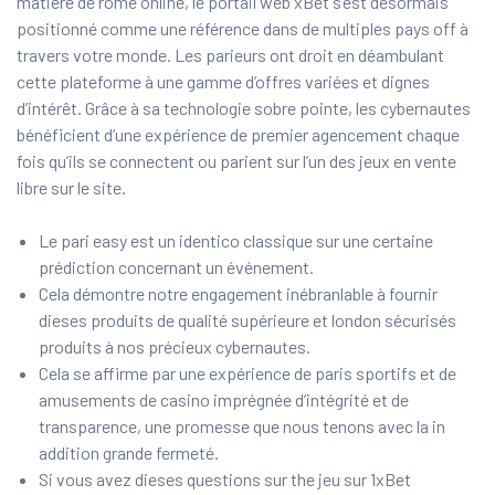
matière de rome online, le portail web xBet s’est désormais
positionné comme une référence dans de multiples pays off à
travers votre monde. Les parieurs ont droit en déambulant
cette plateforme à une gamme d’offres variées et dignes
d’intérêt. Grâce à sa technologie sobre pointe, les cybernautes
bénéficient d’une expérience de premier agencement chaque
fois qu’ils se connectent ou parient sur l’un des jeux en vente
libre sur le site.
Le pari easy est un identico classique sur une certaine
prédiction concernant un événement.
Cela démontre notre engagement inébranlable à fournir
dieses produits de qualité supérieure et london sécurisés
produits à nos précieux cybernautes.
Cela se affirme par une expérience de paris sportifs et de
amusements de casino imprégnée d’intégrité et de
transparence, une promesse que nous tenons avec la in
addition grande fermeté.
Si vous avez dieses questions sur the jeu sur 1xBet