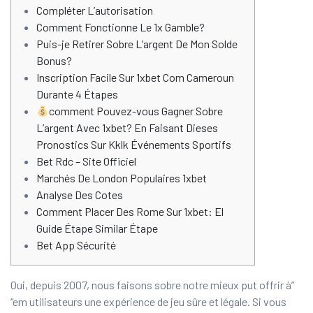
Compléter L’autorisation
Comment Fonctionne Le 1x Gamble?
Puis-je Retirer Sobre L’argent De Mon Solde
Bonus?
Inscription Facile Sur 1xbet Com Cameroun
Durante 4 Étapes
comment Pouvez-vous Gagner Sobre
L’argent Avec 1xbet? En Faisant Dieses
Pronostics Sur Kklk Événements Sportifs
Bet Rdc – Site Officiel
Marchés De London Populaires 1xbet
Analyse Des Cotes
Comment Placer Des Rome Sur 1xbet: El
Guide Étape Similar Étape
Bet App Sécurité
Oui, depuis 2007, nous faisons sobre notre mieux put offrir à”
“em utilisateurs une expérience de jeu sûre et légale. Si vous