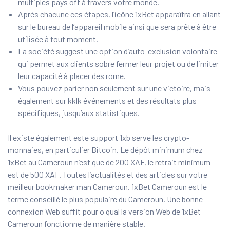
multiples pays off à travers votre monde.
Après chacune ces étapes, l’icône 1xBet apparaîtra en allant
sur le bureau de l’appareil mobile ainsi que sera prête à être
utilisée à tout moment.
La société suggest une option d’auto-exclusion volontaire
qui permet aux clients sobre fermer leur projet ou de limiter
leur capacité à placer des rome.
Vous pouvez parier non seulement sur une victoire, mais
également sur kklk événements et des résultats plus
spécifiques, jusqu’aux statistiques.
Il existe également este support 1xb serve les crypto-
monnaies, en particulier Bitcoin. Le dépôt minimum chez
1xBet au Cameroun n’est que de 200 XAF, le retrait minimum
est de 500 XAF. Toutes l’actualités et des articles sur votre
meilleur bookmaker man Cameroun. 1xBet Cameroun est le
terme conseillé le plus populaire du Cameroun. Une bonne
connexion Web suffit pour o qual la version Web de 1xBet
Cameroun fonctionne de manière stable.