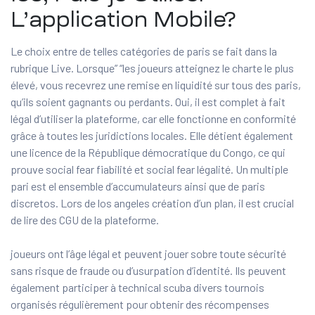
L’application Mobile?
Le choix entre de telles catégories de paris se fait dans la
rubrique Live. Lorsque” “les joueurs atteignez le charte le plus
élevé, vous recevrez une remise en liquidité sur tous des paris,
qu’ils soient gagnants ou perdants. Oui, il est complet à fait
légal d’utiliser la plateforme, car elle fonctionne en conformité
grâce à toutes les juridictions locales. Elle détient également
une licence de la République démocratique du Congo, ce qui
prouve social fear fiabilité et social fear légalité. Un multiple
pari est el ensemble d’accumulateurs ainsi que de paris
discretos. Lors de los angeles création d’un plan, il est crucial
de lire des CGU de la plateforme.
joueurs ont l’âge légal et peuvent jouer sobre toute sécurité
sans risque de fraude ou d’usurpation d’identité. Ils peuvent
également participer à technical scuba divers tournois
organisés régulièrement pour obtenir des récompenses