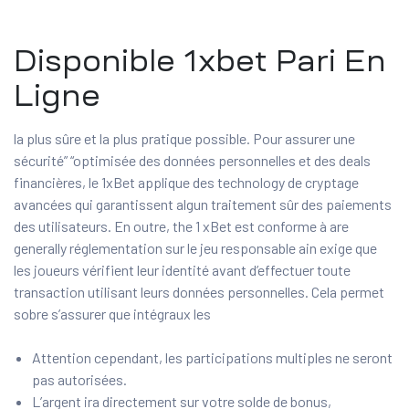
Disponible 1xbet Pari En
Ligne
la plus sûre et la plus pratique possible. Pour assurer une
sécurité” “optimisée des données personnelles et des deals
financières, le 1xBet applique des technology de cryptage
avancées qui garantissent algun traitement sûr des paiements
des utilisateurs. En outre, the 1 xBet est conforme à are
generally réglementation sur le jeu responsable ain exige que
les joueurs vérifient leur identité avant d’effectuer toute
transaction utilisant leurs données personnelles. Cela permet
sobre s’assurer que intégraux les
Attention cependant, les participations multiples ne seront
pas autorisées.
L’argent ira directement sur votre solde de bonus,