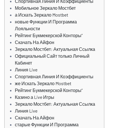
Спортивная Линия И Коэффициенты
Мобильное Зеркало Мостбет
а Искать Зеркало Mostbet
новые Функции И Программа
Лояльности
Рейтинг Букмекерской Конторы”
Скачать На Айфон
Зеркало Мостбет: Актуальная Ссылка
Официальный Сайт только Личный
Кабинет
Линия Live
Спортивная Линия И Коэффициенты
же Искать Зеркало Mostbet
Рейтинг Букмекерской Конторы”
Казино а Live Игры
Зеркало Мостбет: Актуальная Ссылка
Линия Live
Скачать На Айфон
старые Функции И Программа