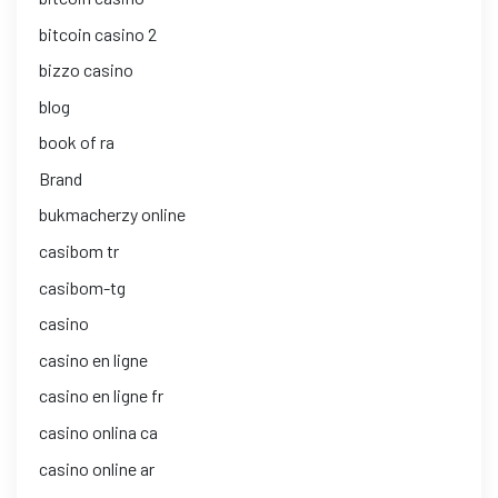
bitcoin casino 2
bizzo casino
blog
book of ra
Brand
bukmacherzy online
casibom tr
casibom-tg
casino
casino en ligne
casino en ligne fr
casino onlina ca
casino online ar