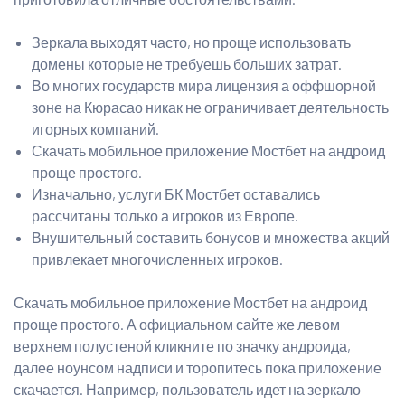
Зеркала выходят часто, но проще использовать
домены которые не требуешь больших затрат.
Во многих государств мира лицензия а оффшорной
зоне на Кюрасао никак не ограничивает деятельность
игорных компаний.
Скачать мобильное приложение Мостбет на андроид
проще простого.
Изначально, услуги БК Мостбет оставались
рассчитаны только а игроков из Европе.
Внушительный составить бонусов и множества акций
привлекает многочисленных игроков.
Скачать мобильное приложение Мостбет на андроид
проще простого. А официальном сайте же левом
верхнем полустеной кликните по значку андроида,
далее ноунсом надписи и торопитесь пока приложение
скачается. Например, пользователь идет на зеркало