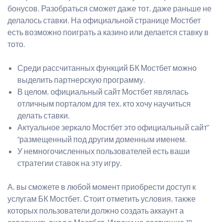
бонусов. Разобраться сможет даже тот, даже раньше не
делалось ставки. На официальной странице Мостбет
есть возможно поиграть а казино или делается ставку в
тото.
Среди рассчитанных функций БК Мостбет можно
выделить партнерскую программу.
В целом, официальный сайт Мостбет являлась
отличным порталом для тех, кто хочу научиться
делать ставки.
Актуальное зеркало Мостбет это официальный сайт”
“размещенный под другим доменным именем.
У немногочисленных пользователей есть ваши
стратегии ставок на эту игру.
А, вы сможете в любой момент приобрести доступ к
услугам БК Мостбет. Стоит отметить условия, также
которых пользователи должно создать аккаунт а