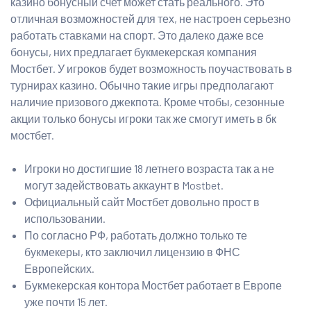
казино бонусный счет может стать реального. Это
отличная возможностей для тех, не настроен серьезно
работать ставками на спорт. Это далеко даже все
бонусы, них предлагает букмекерская компания
Мостбет. У игроков будет возможность поучаствовать в
турнирах казино. Обычно такие игры предполагают
наличие призового джекпота. Кроме чтобы, сезонные
акции только бонусы игроки так же смогут иметь в бк
мостбет.
Игроки но достигшие 18 летнего возраста так а не
могут задействовать аккаунт в Mostbet.
Официальный сайт Мостбет довольно прост в
использовании.
По согласно РФ, работать должно только те
букмекеры, кто заключил лицензию в ФНС
Европейских.
Букмекерская контора Мостбет работает в Европе
уже почти 15 лет.