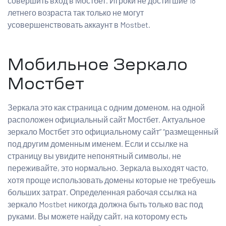
совершить вход в Мостбет. Игроки не достигшие 18
летнего возраста так только не могут
усовершенствовать аккаунт в Mostbet.
Мобильное Зеркало
Мостбет
Зеркала это как страница с одним доменом, на одной
расположен официальный сайт Мостбет. Актуальное
зеркало Мостбет это официальному сайт” “размещенный
под другим доменным именем. Если и ссылке на
страницу вы увидите непонятный символы, не
переживайте, это нормально. Зеркала выходят часто,
хотя проще использовать домены которые не требуешь
больших затрат. Определенная рабочая ссылка на
зеркало Mostbet никогда должна быть только вас под
руками. Вы можете найду сайт, на которому есть