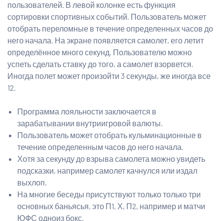
пользователей. В левой колонке есть функция
сортировки спортивных событий. Пользователь может
отобрать переломные в течение определенных часов до
него начала. На экране появляется самолет, его летит
определённое много секунд. Пользователю можно
успеть сделать ставку до того, а самолет взорвется.
Иногда полет может произойти 3 секунды, же иногда все
12.
Программа лояльности заключается в
зарабатывании внутриигровой валюты.
Пользователь может отобрать кульминационные в
течение определенным часов до него начала.
Хотя за секунду до взрыва самолета можно увидеть
подсказки, например самолет качнулся или издал
выхлоп.
На многие беседы присутствуют только только три
основных баньясья, это П1, Х, П2, например и матчи
ЮФС одноиз бокс.