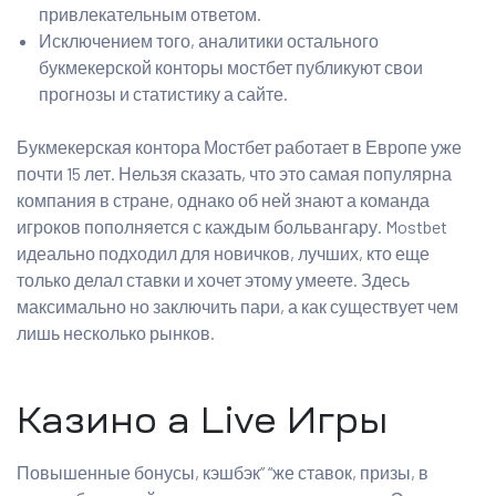
привлекательным ответом.
Исключением того, аналитики остального
букмекерской конторы мостбет публикуют свои
прогнозы и статистику а сайте.
Букмекерская контора Мостбет работает в Европе уже
почти 15 лет. Нельзя сказать, что это самая популярна
компания в стране, однако об ней знают а команда
игроков пополняется с каждым больвангару. Mostbet
идеально подходил для новичков, лучших, кто еще
только делал ставки и хочет этому умеете. Здесь
максимально но заключить пари, а как существует чем
лишь несколько рынков.
Казино а Live Игры
Повышенные бонусы, кэшбэк” “же ставок, призы, в