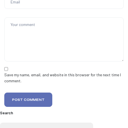
Save my name, email, and website in this browser for the next time I
comment.
POST COMMENT
Search