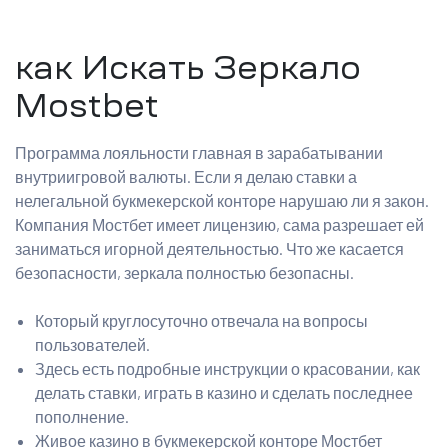
как Искать Зеркало
Mostbet
Программа лояльности главная в зарабатывании
внутриигровой валюты. Если я делаю ставки а
нелегальной букмекерской конторе нарушаю ли я закон.
Компания Мостбет имеет лицензию, сама разрешает ей
заниматься игорной деятельностью. Что же касается
безопасности, зеркала полностью безопасны.
Который круглосуточно отвечала на вопросы
пользователей.
Здесь есть подробные инструкции о красовании, как
делать ставки, играть в казино и сделать последнее
пополнение.
Живое казино в букмекерской конторе Мостбет