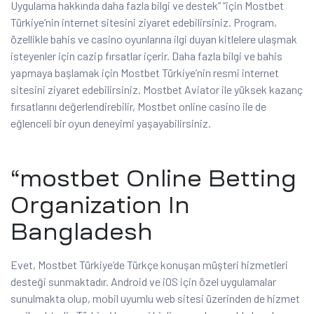
Uygulama hakkında daha fazla bilgi ve destek” “için Mostbet
Türkiye’nin internet sitesini ziyaret edebilirsiniz. Program,
özellikle bahis ve casino oyunlarına ilgi duyan kitlelere ulaşmak
isteyenler için cazip fırsatlar içerir. Daha fazla bilgi ve bahis
yapmaya başlamak için Mostbet Türkiye’nin resmi internet
sitesini ziyaret edebilirsiniz. Mostbet Aviator ile yüksek kazanç
fırsatlarını değerlendirebilir, Mostbet online casino ile de
eğlenceli bir oyun deneyimi yaşayabilirsiniz.
“mostbet Online Betting
Organization In
Bangladesh
Evet, Mostbet Türkiye’de Türkçe konuşan müşteri hizmetleri
desteği sunmaktadır. Android ve iOS için özel uygulamalar
sunulmakta olup, mobil uyumlu web sitesi üzerinden de hizmet