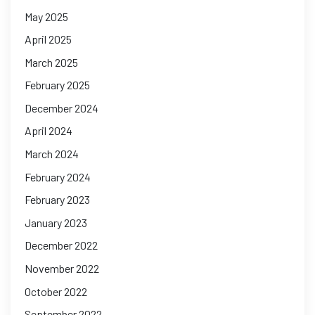
May 2025
April 2025
March 2025
February 2025
December 2024
April 2024
March 2024
February 2024
February 2023
January 2023
December 2022
November 2022
October 2022
September 2022