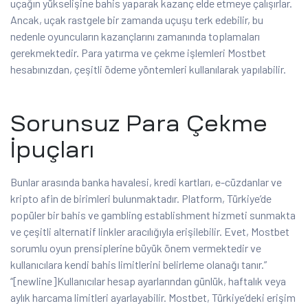
uçağın yükselişine bahis yaparak kazanç elde etmeye çalışırlar.
Ancak, uçak rastgele bir zamanda uçuşu terk edebilir, bu
nedenle oyuncuların kazançlarını zamanında toplamaları
gerekmektedir. Para yatırma ve çekme işlemleri Mostbet
hesabınızdan, çeşitli ödeme yöntemleri kullanılarak yapılabilir.
Sorunsuz Para Çekme
İpuçları
Bunlar arasında banka havalesi, kredi kartları, e-cüzdanlar ve
kripto afin de birimleri bulunmaktadır. Platform, Türkiye’de
popüler bir bahis ve gambling establishment hizmeti sunmakta
ve çeşitli alternatif linkler aracılığıyla erişilebilir. Evet, Mostbet
sorumlu oyun prensiplerine büyük önem vermektedir ve
kullanıcılara kendi bahis limitlerini belirleme olanağı tanır.”
“[newline]Kullanıcılar hesap ayarlarından günlük, haftalık veya
aylık harcama limitleri ayarlayabilir. Mostbet, Türkiye’deki erişim