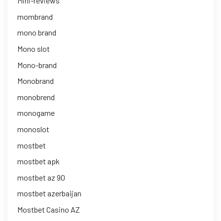
Mini-reviews
mombrand
mono brand
Mono slot
Mono-brand
Monobrand
monobrend
monogame
monoslot
mostbet
mostbet apk
mostbet az 90
mostbet azerbaijan
Mostbet Casino AZ