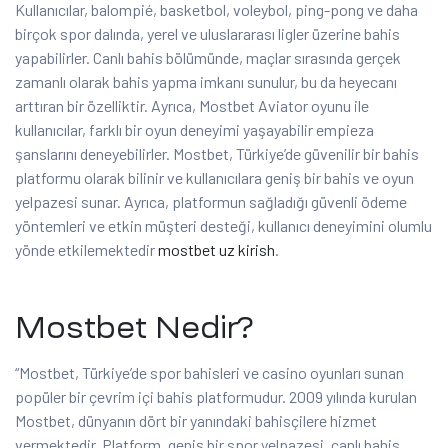
Kullanıcılar, balompié, basketbol, voleybol, ping-pong ve daha
birçok spor dalında, yerel ve uluslararası ligler üzerine bahis
yapabilirler. Canlı bahis bölümünde, maçlar sırasında gerçek
zamanlı olarak bahis yapma imkanı sunulur, bu da heyecanı
arttıran bir özelliktir. Ayrıca, Mostbet Aviator oyunu ile
kullanıcılar, farklı bir oyun deneyimi yaşayabilir empieza
şanslarını deneyebilirler. Mostbet, Türkiye’de güvenilir bir bahis
platformu olarak bilinir ve kullanıcılara geniş bir bahis ve oyun
yelpazesi sunar. Ayrıca, platformun sağladığı güvenli ödeme
yöntemleri ve etkin müşteri desteği, kullanıcı deneyimini olumlu
yönde etkilemektedir
mostbet uz kirish
.
Mostbet Nedir?
“Mostbet, Türkiye’de spor bahisleri ve casino oyunları sunan
popüler bir çevrim içi bahis platformudur. 2009 yılında kurulan
Mostbet, dünyanın dört bir yanındaki bahisçilere hizmet
vermektedir. Platform, geniş bir spor yelpazesi, canlı bahis