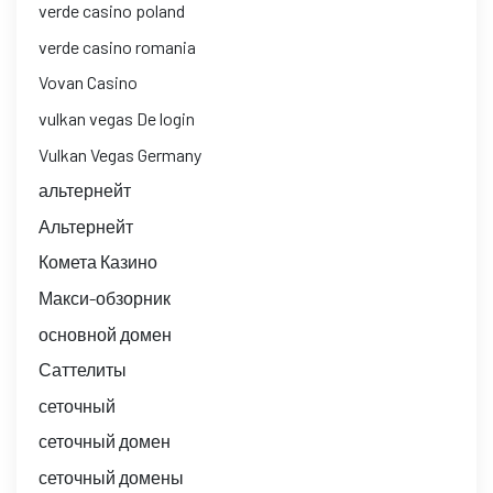
verde casino poland
verde casino romania
Vovan Casino
vulkan vegas De login
Vulkan Vegas Germany
альтернейт
Альтернейт
Комета Казино
Макси-обзорник
основной домен
Саттелиты
сеточный
сеточный домен
сеточный домены