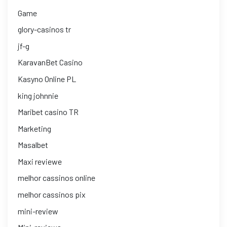
Game
glory-casinos tr
jf-g
KaravanBet Casino
Kasyno Online PL
king johnnie
Maribet casino TR
Marketing
Masalbet
Maxi reviewe
melhor cassinos online
melhor cassinos pix
mini-review