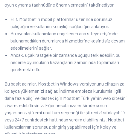
oyun oynama taahhüdüne önem vermesini takdir ediyor.
Elif, Mostbet’in mobil platformlar üzerinde sorunsuz
çalıştığını ve kullanım kolaylığı sağladığını anlatıyor.
Bu aynalar, kullanıcıların engellenen ana siteye erişimde
bulunamadıkları durumlarda hizmetlerine kesintisiz devam
edebilmelerini sağlar.
Ancak, uçak rastgele bir zamanda uçuşu terk edebilir, bu
nedenle oyuncuların kazançlarını zamanında toplamaları
gerekmektedir.
Bu basit adımlar, Mostbet’in Windows versiyonunu cihazınıza
kolayca yüklemenizi sağlar. İndirme empieza kurulumla ilgili
daha fazla bilgi ve destek için Mostbet Türkiye’nin web sitesini
ziyaret edebilirsiniz. Eğer hesabınıza erişimde sorun
yaşarsanız, şifremi unuttum seçeneği ile şifrenizi sıfırlayabilir
veya 24/7 canlı destek hattından yardım alabilirsiniz. Mostbet,
kullanıcılarının sorunsuz bir giriş yapabilmesi için kolay ve
güvenli bir platform sunar.