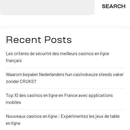
SEARCH
Recent Posts
Les critères de sécurité des meilleurs casinos en ligne
français
Waarom bepalen Nederlanders hun casinokeuze steeds vaker
zonder CRUKS?
Top 10 des casinos en ligne en France avec applications
mobiles
Nouveaux casinos en ligne : Expérimentez les jeux de table
en ligne