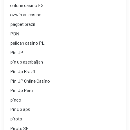
onlone casino ES
ozwin au casino
pagbet brazil
PBN
pelican casino PL
Pin UP
pin up azerbaijan
Pin Up Brazil
Pin UP Online Casino
Pin Up Peru
pinco
PinUp apk
pirots
Pirots SE