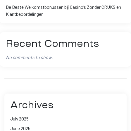
De Beste Welkomstbonussen bij Casino’s Zonder CRUKS en
Klantbeoordelingen
Recent Comments
No comments to show.
Archives
July 2025
June 2025