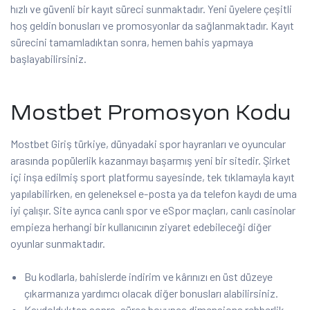
hızlı ve güvenli bir kayıt süreci sunmaktadır. Yeni üyelere çeşitli
hoş geldin bonusları ve promosyonlar da sağlanmaktadır. Kayıt
sürecini tamamladıktan sonra, hemen bahis yapmaya
başlayabilirsiniz.
Mostbet Promosyon Kodu
Mostbet Giriş türkiye, dünyadaki spor hayranları ve oyuncular
arasında popülerlik kazanmayı başarmış yeni bir sitedir. Şirket
içi inşa edilmiş sport platformu sayesinde, tek tıklamayla kayıt
yapılabilirken, en geleneksel e-posta ya da telefon kaydı de uma
iyi çalışır. Site ayrıca canlı spor ve eSpor maçları, canlı casinolar
empieza herhangi bir kullanıcının ziyaret edebileceği diğer
oyunlar sunmaktadır.
Bu kodlarla, bahislerde indirim ve kârınızı en üst düzeye
çıkarmanıza yardımcı olacak diğer bonusları alabilirsiniz.
Kaydolduktan sonra, süreç boyunca dimensions rehberlik