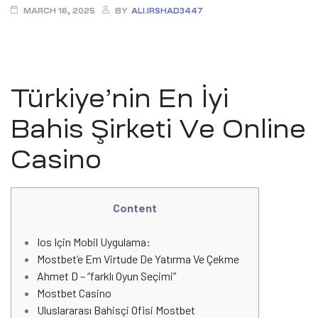
MARCH 16, 2025
BY
ALI.IRSHAD3447
Türkiye’nin En İyi
Bahis Şirketi Ve Online
Casino
Content
Ios Için Mobil Uygulama:
Mostbet’e Em Virtude De Yatırma Ve Çekme
Ahmet D – “farklı Oyun Seçimi”
Mostbet Casino
Uluslararası Bahisçi Ofisi Mostbet