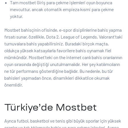
Tam mostbet Giriş para çekme işlemleri oyun boyunca
mevcuttur, ancak otomatik empieza kısmi para çekme
yoktur.
Mostbet bahisçinin ofisinde, e-spor disiplinlerine bahis yapma
fırsatı sunar, özellikle, Dota 2, League of Legends, Valorant’taki
turnuvalara bahis yapabilirsiniz. Buradaki birçok maçta,
oldukça yüksek katsayılarla favorilere bahis oynamak fiel
mümkündür. Mostbet’teki on the internet canlı bahis oranlarının
oyun sırasında değiştiği unutulmamalıdır. Her şey katılımcıların
ne tür performans gösterdiğine bağlıdır. Bu nedenle, bu tür
bahisleri yapmadan önce, dinamikleri dikkatlice okumak
önemlidir.
Türkiye’de Mostbet
Ayrıca futbol, basketbol ve tenis gibi büyük sporlar için yüksek
oranlar ve tek tıklamayla bahis ve para çekme işlevleri. Ayrıca