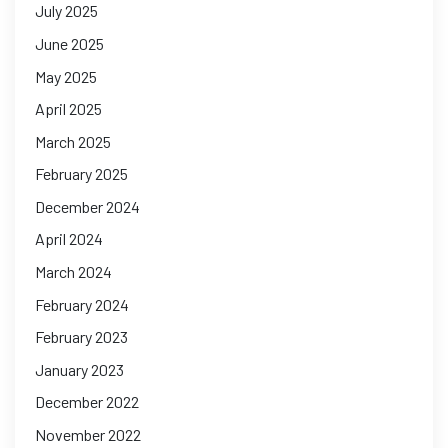
July 2025
June 2025
May 2025
April 2025
March 2025
February 2025
December 2024
April 2024
March 2024
February 2024
February 2023
January 2023
December 2022
November 2022