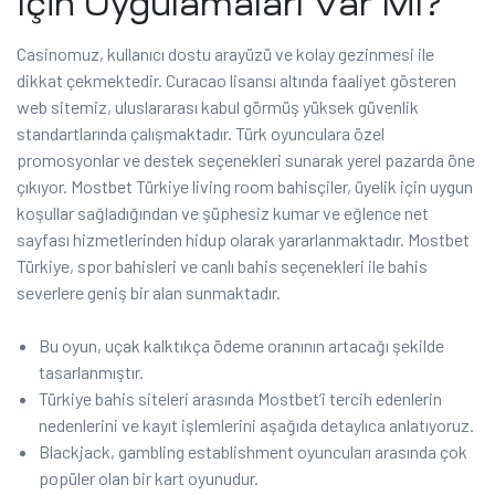
Için Uygulamaları Var Mı?
Casinomuz, kullanıcı dostu arayüzü ve kolay gezinmesi ile
dikkat çekmektedir. Curacao lisansı altında faaliyet gösteren
web sitemiz, uluslararası kabul görmüş yüksek güvenlik
standartlarında çalışmaktadır. Türk oyunculara özel
promosyonlar ve destek seçenekleri sunarak yerel pazarda öne
çıkıyor. Mostbet Türkiye living room bahisçiler, üyelik için uygun
koşullar sağladığından ve şüphesiz kumar ve eğlence net
sayfası hizmetlerinden hidup olarak yararlanmaktadır. Mostbet
Türkiye, spor bahisleri ve canlı bahis seçenekleri ile bahis
severlere geniş bir alan sunmaktadır.
Bu oyun, uçak kalktıkça ödeme oranının artacağı şekilde
tasarlanmıştır.
Türkiye bahis siteleri arasında Mostbet’i tercih edenlerin
nedenlerini ve kayıt işlemlerini aşağıda detaylıca anlatıyoruz.
Blackjack, gambling establishment oyuncuları arasında çok
popüler olan bir kart oyunudur.