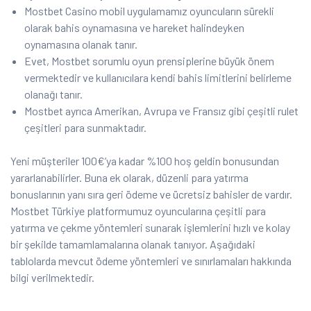
Mostbet Casino mobil uygulamamız oyuncuların sürekli
olarak bahis oynamasına ve hareket halindeyken
oynamasına olanak tanır.
Evet, Mostbet sorumlu oyun prensiplerine büyük önem
vermektedir ve kullanıcılara kendi bahis limitlerini belirleme
olanağı tanır.
Mostbet ayrıca Amerikan, Avrupa ve Fransız gibi çeşitli rulet
çeşitleri para sunmaktadır.
Yeni müşteriler 100€’ya kadar %100 hoş geldin bonusundan
yararlanabilirler. Buna ek olarak, düzenli para yatırma
bonuslarının yanı sıra geri ödeme ve ücretsiz bahisler de vardır.
Mostbet Türkiye platformumuz oyuncularına çeşitli para
yatırma ve çekme yöntemleri sunarak işlemlerini hızlı ve kolay
bir şekilde tamamlamalarına olanak tanıyor. Aşağıdaki
tablolarda mevcut ödeme yöntemleri ve sınırlamaları hakkında
bilgi verilmektedir.