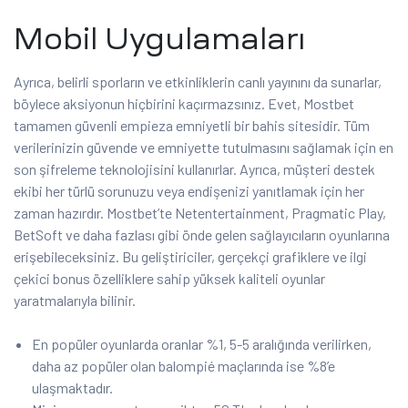
Mobil Uygulamaları
Ayrıca, belirli sporların ve etkinliklerin canlı yayınını da sunarlar,
böylece aksiyonun hiçbirini kaçırmazsınız. Evet, Mostbet
tamamen güvenli empieza emniyetli bir bahis sitesidir. Tüm
verilerinizin güvende ve emniyette tutulmasını sağlamak için en
son şifreleme teknolojisini kullanırlar. Ayrıca, müşteri destek
ekibi her türlü sorunuzu veya endişenizi yanıtlamak için her
zaman hazırdır. Mostbet’te Netentertainment, Pragmatic Play,
BetSoft ve daha fazlası gibi önde gelen sağlayıcıların oyunlarına
erişebileceksiniz. Bu geliştiriciler, gerçekçi grafiklere ve ilgi
çekici bonus özelliklere sahip yüksek kaliteli oyunlar
yaratmalarıyla bilinir.
En popüler oyunlarda oranlar %1, 5-5 aralığında verilirken,
daha az popüler olan balompié maçlarında ise %8’e
ulaşmaktadır.