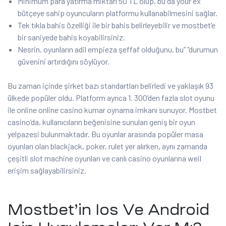
Minimum para yatırma miktarı 50 TL olup, bu da your ex
bütçeye sahip oyuncuların platformu kullanabilmesini sağlar.
Tek tıkla bahis özelliği ile bir bahis belirleyebilir ve mostbet’e
bir saniyede bahis koyabilirsiniz.
Nesrin, oyunların adil empieza şeffaf olduğunu, bu” “durumun
güvenini artırdığını söylüyor.
Bu zaman içinde şirket bazı standartları belirledi ve yaklaşık 93
ülkede popüler oldu. Platform ayrıca 1. 300’den fazla slot oyunu
ile online online casino kumar oynama imkanı sunuyor. Mostbet
casino’da, kullanıcıların beğenisine sunulan geniş bir oyun
yelpazesi bulunmaktadır. Bu oyunlar arasında popüler masa
oyunları olan blackjack, poker, rulet yer alırken, aynı zamanda
çeşitli slot machine oyunları ve canlı casino oyunlarına weil
erişim sağlayabilirsiniz.
Mostbet’in Ios Ve Android