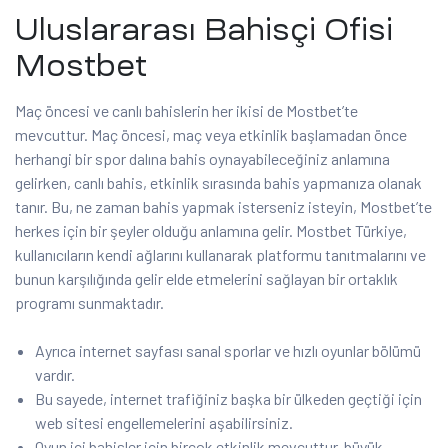
Uluslararası Bahisçi Ofisi
Mostbet
Maç öncesi ve canlı bahislerin her ikisi de Mostbet’te
mevcuttur. Maç öncesi, maç veya etkinlik başlamadan önce
herhangi bir spor dalına bahis oynayabileceğiniz anlamına
gelirken, canlı bahis, etkinlik sırasında bahis yapmanıza olanak
tanır. Bu, ne zaman bahis yapmak isterseniz isteyin, Mostbet’te
herkes için bir şeyler olduğu anlamına gelir. Mostbet Türkiye,
kullanıcıların kendi ağlarını kullanarak platformu tanıtmalarını ve
bunun karşılığında gelir elde etmelerini sağlayan bir ortaklık
programı sunmaktadır.
Ayrıca internet sayfası sanal sporlar ve hızlı oyunlar bölümü
vardır.
Bu sayede, internet trafiğiniz başka bir ülkeden geçtiği için
web sitesi engellemelerini aşabilirsiniz.
Oyun içi bahisler için birçok etkinlik mevcuttur, büyük