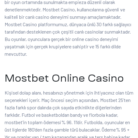
bir oyun ortamında sunulmakta empieza düzenli olarak
denetlenmektedir. Mostbet Casino, kullanıcılarına güvenli ve
kaliteli bir canlı casino deneyimi sunmayı amaçlamaktadır.
Mostbet Casino platformumuz, dünyaca ünlü 30 farklı sağlayıcı
tarafından desteklenen çok çeşitli canlı casinolar sunmaktadır.
Bu oyunlar, oyunculara gerçek bir online casino deneyimi
yaşatmak için gerçek krupiyelere sahiptir ve 15 farklı dilde
mevcuttur.
Mostbet Online Casino
Kişisel dolap alanı, hesabınızı yönetmek için ihtiyacınız olan tüm
seçenekleri içerir. Maç öncesi seçim açısından, Mostbet 25’ten
fazla farklı spor dalında çok sayıda etkinlikte diğerlerinden
farklıdır. Futbol ve basketboldan bandy ve florbola kadar,
mostbet’in toplam ödemesi% 96. 11’dir. Futbolda, oyuncular en
üst liglerde 180’den fazla gamble türü bulacaklar. Ödeme% 95 +
‘dır ve oranlar yarı / tam kazanandan aralık ve ters bahise kadar