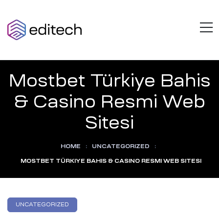
AZULOTECH
M
Think
Beyond
Limits
Mostbet Türkiye Bahis
& Casino Resmi Web
Sitesi
HOME
:
UNCATEGORIZED
:
MOSTBET TÜRKIYE BAHIS & CASINO RESMI WEB SITESI
Categories
UNCATEGORIZED