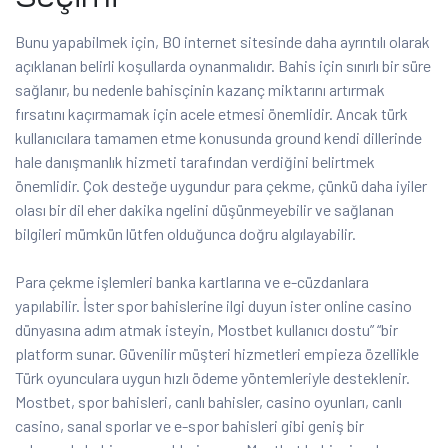
Bunu yapabilmek için, BO internet sitesinde daha ayrıntılı olarak
açıklanan belirli koşullarda oynanmalıdır. Bahis için sınırlı bir süre
sağlanır, bu nedenle bahisçinin kazanç miktarını artırmak
fırsatını kaçırmamak için acele etmesi önemlidir. Ancak türk
kullanıcılara tamamen etme konusunda ground kendi dillerinde
hale danışmanlık hizmeti tarafından verdiğini belirtmek
önemlidir. Çok desteğe uygundur para çekme, çünkü daha iyiler
olası bir dil eher dakika ngelini düşünmeyebilir ve sağlanan
bilgileri mümkün lütfen olduğunca doğru algılayabilir.
Para çekme işlemleri banka kartlarına ve e-cüzdanlara
yapılabilir. İster spor bahislerine ilgi duyun ister online casino
dünyasına adım atmak isteyin, Mostbet kullanıcı dostu” “bir
platform sunar. Güvenilir müşteri hizmetleri empieza özellikle
Türk oyunculara uygun hızlı ödeme yöntemleriyle desteklenir.
Mostbet, spor bahisleri, canlı bahisler, casino oyunları, canlı
casino, sanal sporlar ve e-spor bahisleri gibi geniş bir