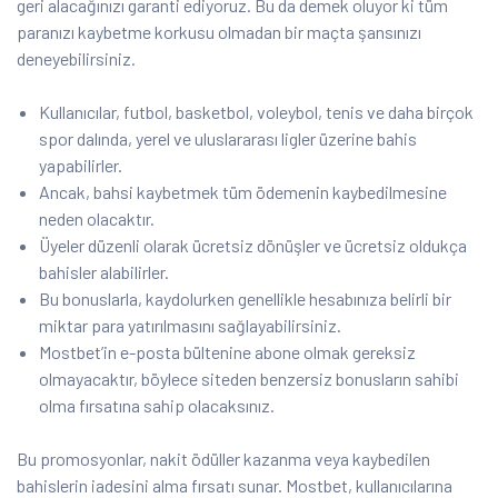
geri alacağınızı garanti ediyoruz. Bu da demek oluyor ki tüm
paranızı kaybetme korkusu olmadan bir maçta şansınızı
deneyebilirsiniz.
Kullanıcılar, futbol, basketbol, voleybol, tenis ve daha birçok
spor dalında, yerel ve uluslararası ligler üzerine bahis
yapabilirler.
Ancak, bahsi kaybetmek tüm ödemenin kaybedilmesine
neden olacaktır.
Üyeler düzenli olarak ücretsiz dönüşler ve ücretsiz oldukça
bahisler alabilirler.
Bu bonuslarla, kaydolurken genellikle hesabınıza belirli bir
miktar para yatırılmasını sağlayabilirsiniz.
Mostbet’in e-posta bültenine abone olmak gereksiz
olmayacaktır, böylece siteden benzersiz bonusların sahibi
olma fırsatına sahip olacaksınız.
Bu promosyonlar, nakit ödüller kazanma veya kaybedilen
bahislerin iadesini alma fırsatı sunar. Mostbet, kullanıcılarına