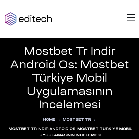
AZULOTECH
M
Think
Beyond
Limits
Mostbet Tr Indir
Android Os: Mostbet
Türkiye Mobil
Uygulamasının
Incelemesi
HOME
:
MOSTBET TR
:
MOSTBET TR INDIR ANDROID OS: MOSTBET TÜRKIYE MOBIL
UYGULAMASININ INCELEMESI