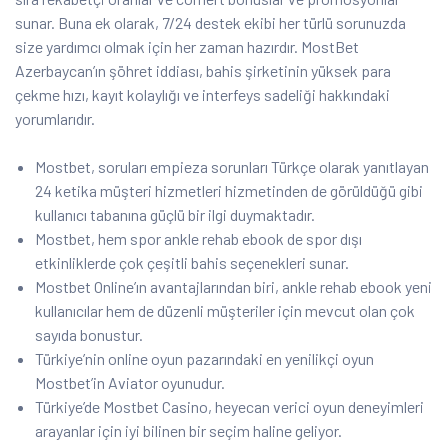
sunar. Buna ek olarak, 7/24 destek ekibi her türlü sorunuzda
size yardımcı olmak için her zaman hazırdır. MostBet
Azerbaycan’ın şöhret iddiası, bahis şirketinin yüksek para
çekme hızı, kayıt kolaylığı ve interfeys sadeliği hakkındaki
yorumlarıdır.
Mostbet, soruları empieza sorunları Türkçe olarak yanıtlayan
24 ketika müşteri hizmetleri hizmetinden de görüldüğü gibi
kullanıcı tabanına güçlü bir ilgi duymaktadır.
Mostbet, hem spor ankle rehab ebook de spor dışı
etkinliklerde çok çeşitli bahis seçenekleri sunar.
Mostbet Online’ın avantajlarından biri, ankle rehab ebook yeni
kullanıcılar hem de düzenli müşteriler için mevcut olan çok
sayıda bonustur.
Türkiye’nin online oyun pazarındaki en yenilikçi oyun
Mostbet’in Aviator oyunudur.
Türkiye’de Mostbet Casino, heyecan verici oyun deneyimleri
arayanlar için iyi bilinen bir seçim haline geliyor.