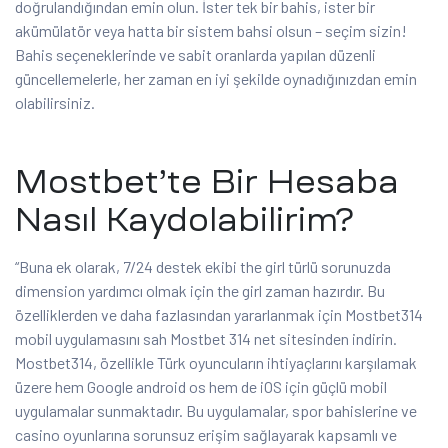
doğrulandığından emin olun. İster tek bir bahis, ister bir
akümülatör veya hatta bir sistem bahsi olsun – seçim sizin!
Bahis seçeneklerinde ve sabit oranlarda yapılan düzenli
güncellemelerle, her zaman en iyi şekilde oynadığınızdan emin
olabilirsiniz.
Mostbet’te Bir Hesaba
Nasıl Kaydolabilirim?
“Buna ek olarak, 7/24 destek ekibi the girl türlü sorunuzda
dimension yardımcı olmak için the girl zaman hazırdır. Bu
özelliklerden ve daha fazlasından yararlanmak için Mostbet314
mobil uygulamasını sah Mostbet 314 net sitesinden indirin.
Mostbet314, özellikle Türk oyuncuların ihtiyaçlarını karşılamak
üzere hem Google android os hem de iOS için güçlü mobil
uygulamalar sunmaktadır. Bu uygulamalar, spor bahislerine ve
casino oyunlarına sorunsuz erişim sağlayarak kapsamlı ve