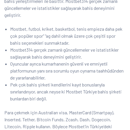
bahis yerleştirmeleri ile basittir. Mostbet314 gerçek zamanlı
güncellemeler ve istatistikler sağlayarak bahis deneyimini
geliştirir.
Mostbet, futbol, kriket, basketbol, tenis empieza daha pek
çok popüler spor” “ag dahil olmak üzere çok çeşitli spor
bahis seçenekleri sunmaktadır.
Mostbet314 gerçek zamanlı güncellemeler ve istatistikler
sağlayarak bahis deneyimini geliştirir.
Oyuncular ayrıca kumarhanenin güvenli ve emniyetli
platformunun yanı sıra sorumlu oyun oynama taahhüdünden
de yararlanabilirler.
Pek çok bahis şirketi kendilerini kayıt bonuslarıyla
sınırlandırıyor, ancak neyse ki Mostbet Türkiye bahis şirketi
bunlardan biri değil.
Para çekmek için Australian visa, MasterCard (Smartpay),
Inserted, Tether, Bitcoin Funds, Zcash, Dash, Dogecoin,
Litecoin, Ripple kullanın. Böylece Mostbet’in Türkiye’deki