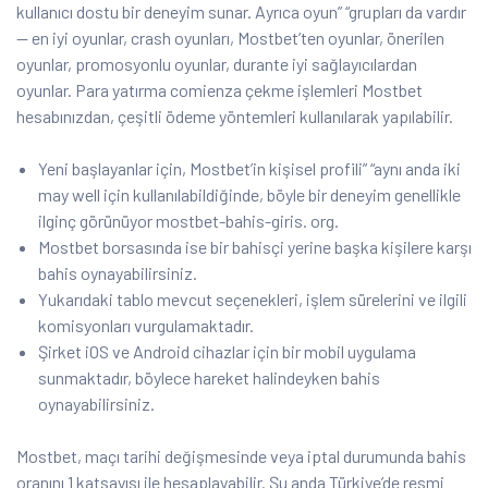
kullanıcı dostu bir deneyim sunar. Ayrıca oyun” “grupları da vardır
— en iyi oyunlar, crash oyunları, Mostbet’ten oyunlar, önerilen
oyunlar, promosyonlu oyunlar, durante iyi sağlayıcılardan
oyunlar. Para yatırma comienza çekme işlemleri Mostbet
hesabınızdan, çeşitli ödeme yöntemleri kullanılarak yapılabilir.
Yeni başlayanlar için, Mostbet’in kişisel profili” “aynı anda iki
may well için kullanılabildiğinde, böyle bir deneyim genellikle
ilginç görünüyor mostbet-bahis-giris. org.
Mostbet borsasında ise bir bahisçi yerine başka kişilere karşı
bahis oynayabilirsiniz.
Yukarıdaki tablo mevcut seçenekleri, işlem sürelerini ve ilgili
komisyonları vurgulamaktadır.
Şirket iOS ve Android cihazlar için bir mobil uygulama
sunmaktadır, böylece hareket halindeyken bahis
oynayabilirsiniz.
Mostbet, maçı tarihi değişmesinde veya iptal durumunda bahis
oranını 1 katsayısı ile hesaplayabilir. Şu anda Türkiye’de resmi