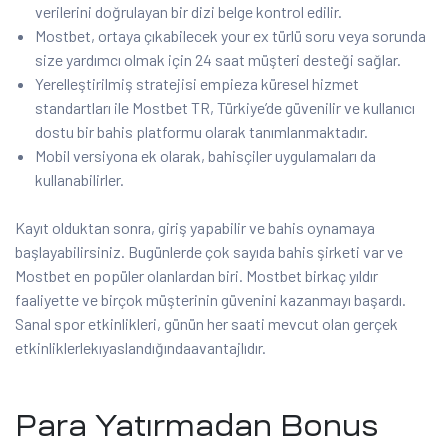
verilerini doğrulayan bir dizi belge kontrol edilir.
Mostbet, ortaya çıkabilecek your ex türlü soru veya sorunda
size yardımcı olmak için 24 saat müşteri desteği sağlar.
Yerelleştirilmiş stratejisi empieza küresel hizmet
standartları ile Mostbet TR, Türkiye’de güvenilir ve kullanıcı
dostu bir bahis platformu olarak tanımlanmaktadır.
Mobil versiyona ek olarak, bahisçiler uygulamaları da
kullanabilirler.
Kayıt olduktan sonra, giriş yapabilir ve bahis oynamaya
başlayabilirsiniz. Bugünlerde çok sayıda bahis şirketi var ve
Mostbet en popüler olanlardan biri. Mostbet birkaç yıldır
faaliyette ve birçok müşterinin güvenini kazanmayı başardı.
Sanal spor etkinlikleri, günün her saati mevcut olan gerçek
etkinliklerlekıyaslandığındaavantajlıdır.
Para Yatırmadan Bonus