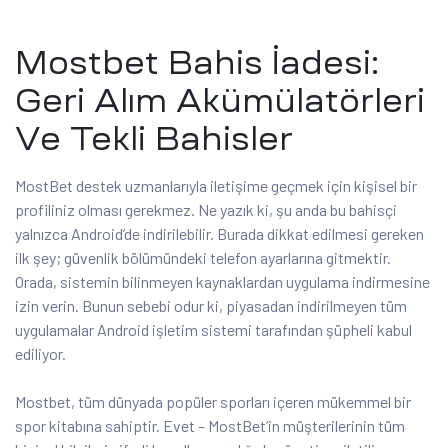
Mostbet Bahis İadesi:
Geri Alım Akümülatörleri
Ve Tekli Bahisler
MostBet destek uzmanlarıyla iletişime geçmek için kişisel bir
profiliniz olması gerekmez. Ne yazık ki, şu anda bu bahisçi
yalnızca Android’de indirilebilir. Burada dikkat edilmesi gereken
ilk şey; güvenlik bölümündeki telefon ayarlarına gitmektir.
Orada, sistemin bilinmeyen kaynaklardan uygulama indirmesine
izin verin. Bunun sebebi odur ki, piyasadan indirilmeyen tüm
uygulamalar Android işletim sistemi tarafından şüpheli kabul
ediliyor.
Mostbet, tüm dünyada popüler sporları içeren mükemmel bir
spor kitabına sahiptir. Evet – MostBet’in müşterilerinin tüm