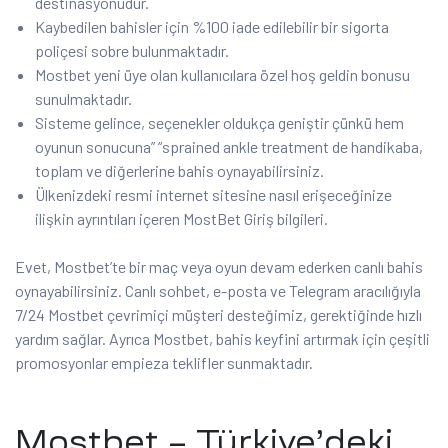
destinasyonudur.
Kaybedilen bahisler için %100 iade edilebilir bir sigorta
poliçesi sobre bulunmaktadır.
Mostbet yeni üye olan kullanıcılara özel hoş geldin bonusu
sunulmaktadır.
Sisteme gelince, seçenekler oldukça geniştir çünkü hem
oyunun sonucuna” “sprained ankle treatment de handikaba,
toplam ve diğerlerine bahis oynayabilirsiniz.
Ülkenizdeki resmi internet sitesine nasıl erişeceğinize
ilişkin ayrıntıları içeren MostBet Giriş bilgileri.
Evet, Mostbet’te bir maç veya oyun devam ederken canlı bahis
oynayabilirsiniz. Canlı sohbet, e-posta ve Telegram aracılığıyla
7/24 Mostbet çevrimiçi müşteri desteğimiz, gerektiğinde hızlı
yardım sağlar. Ayrıca Mostbet, bahis keyfini artırmak için çeşitli
promosyonlar empieza teklifler sunmaktadır.
Mostbet – Türkiye’deki