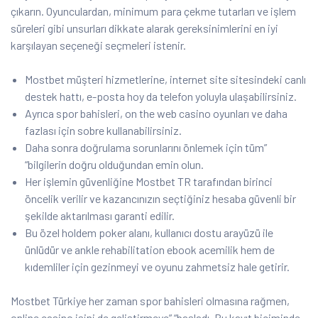
çıkarın. Oyunculardan, minimum para çekme tutarları ve işlem
süreleri gibi unsurları dikkate alarak gereksinimlerini en iyi
karşılayan seçeneği seçmeleri istenir.
Mostbet müşteri hizmetlerine, internet site sitesindeki canlı
destek hattı, e-posta hoy da telefon yoluyla ulaşabilirsiniz.
Ayrıca spor bahisleri, on the web casino oyunları ve daha
fazlası için sobre kullanabilirsiniz.
Daha sonra doğrulama sorunlarını önlemek için tüm”
“bilgilerin doğru olduğundan emin olun.
Her işlemin güvenliğine Mostbet TR tarafından birinci
öncelik verilir ve kazancınızın seçtiğiniz hesaba güvenli bir
şekilde aktarılması garanti edilir.
Bu özel holdem poker alanı, kullanıcı dostu arayüzü ile
ünlüdür ve ankle rehabilitation ebook acemilik hem de
kıdemliler için gezinmeyi ve oyunu zahmetsiz hale getirir.
Mostbet Türkiye her zaman spor bahisleri olmasına rağmen,
online casino işini de geliştirmeye” “başladı. Bu kayıt biçiminde