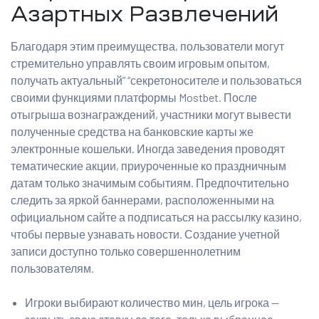
Азартных Развлечений
Благодаря этим преимущества, пользователи могут
стремительно управлять своим игровым опытом,
получать актуальный” “секретоносителе и пользоваться
своими функциями платформы Mostbet. После
отыгрыша вознаграждений, участники могут вывести
полученные средства на банковские карты же
электронные кошельки. Иногда заведения проводят
тематические акции, приуроченные ко праздничным
датам только значимым событиям. Предпочтительно
следить за яркой баннерами, расположенными на
официальном сайте а подписаться на рассылку казино,
чтобы первые узнавать новости. Создание учетной
записи доступно только совершеннолетним
пользователям.
Игроки выбирают количество мин, цель игрока —