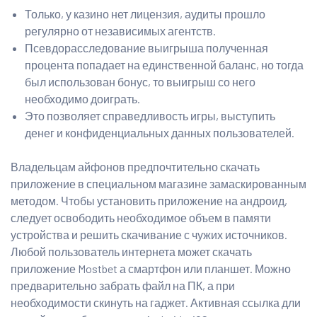
Только, у казино нет лицензия, аудиты прошло
регулярно от независимых агентств.
Псевдорасследование выигрыша полученная
процента попадает на единственной баланс, но тогда
был использован бонус, то выигрыш со него
необходимо доиграть.
Это позволяет справедливость игры, выступить
денег и конфиденциальных данных пользователей.
Владельцам айфонов предпочтительно скачать
приложение в специальном магазине замаскированным
методом. Чтобы установить приложение на андроид,
следует освободить необходимое объем в памяти
устройства и решить скачивание с чужих источников.
Любой пользователь интернета может скачать
приложение Mostbet а смартфон или планшет. Можно
предварительно забрать файл на ПК, а при
необходимости скинуть на гаджет. Активная ссылка дли