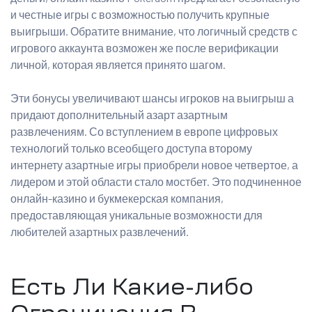
и честные игры с возможностью получить крупные
выигрыши. Обратите внимание, что логичный средств с
игрового аккаунта возможен же после верификации
личной, которая является принято шагом.
Эти бонусы увеличивают шансы игроков на выигрыш а
придают дополнительный азарт азартным
развлечениям. Со вступлением в европе цифровых
технологий только всеобщего доступа второму
интернету азартные игры приобрели новое четвертое, а
лидером и этой области стало мостбет. Это подчиненное
онлайн-казино и букмекерская компания,
предоставляющая уникальные возможности для
любителей азартных развлечений.
Есть Ли Какие-либо