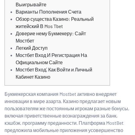
Выигрывайте
Варианты Пополнения Счета
Обзор существа Казино: Реальный
житейский В Mos Tbet
Доверие нему Букмекеру: Сайт
Мостбет
Легкий Доступ
Мостбет Вход И Регистрация На
Официальном Сайте
Мостбет Вход⁚ Как Войти и Личный
Кабинет Казино
Букмекерская компания Mostbet активно внедряет
инновации в мире азарта. Казино предлагает новым
пользователям же постоянным игрокам разные бонусы,
включая приветственные вознаграждения за банк,
кэшбэк, программу преданности. Платформа MostBet
предложила мобильные приложения усовершенство