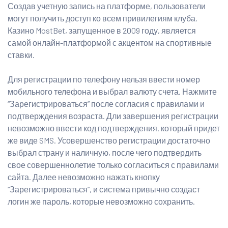
Создав учетную запись на платформе, пользователи
могут получить доступ ко всем привилегиям клуба.
Казино MostBet, запущенное в 2009 году, является
самой онлайн-платформой с акцентом на спортивные
ставки.
Для регистрации по телефону нельзя ввести номер
мобильного телефона и выбрал валюту счета. Нажмите
“Зарегистрироваться” после согласия с правилами и
подтверждения возраста. Дли завершения регистрации
невозможно ввести код подтверждения, который придет
же виде SMS. Усовершенство регистрации достаточно
выбрал страну и наличную, после чего подтвердить
свое совершеннолетие только согласиться с правилами
сайта. Далее невозможно нажать кнопку
“Зарегистрироваться”, и система привычно создаст
логин же пароль, которые невозможно сохранить.