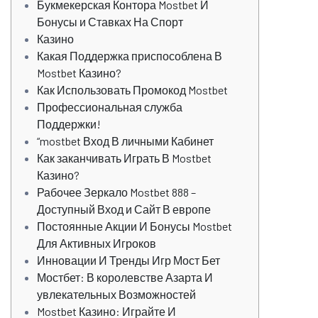
Букмекерская Контора Mostbet И
Бонусы и Ставках На Спорт
Казино
Какая Поддержка приспособлена В
Mostbet Казино?
Как Использовать Промокод Mostbet
Профессиональная служба
Поддержки!
“mostbet Вход В личными Кабинет
Как заканчивать Играть В Mostbet
Казино?
Рабочее Зеркало Mostbet 888 –
Доступный Вход и Сайт В европе
Постоянные Акции И Бонусы Mostbet
Для Активных Игроков
Инновации И Тренды Игр Мост Бет
Мостбет: В королевстве Азарта И
увлекательных Возможностей
Mostbet Казино: Играйте И