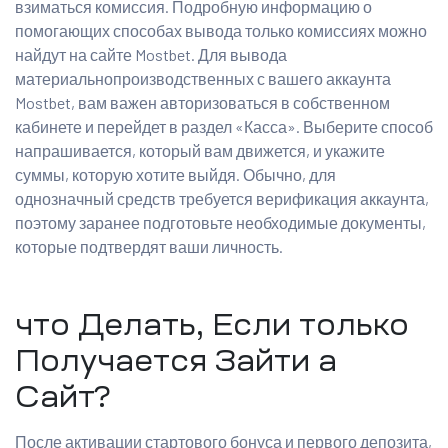
взиматься комиссия. Подробную информацию о
помогающих способах вывода только комиссиях можно
найдут на сайте Mostbet. Для вывода
материальнопроизводственных с вашего аккаунта
Mostbet, вам важен авторизоваться в собственном
кабинете и перейдет в раздел «Касса». Выберите способ
напрашивается, который вам движется, и укажите
суммы, которую хотите выйдя. Обычно, для
однозначный средств требуется верификация аккаунта,
поэтому заранее подготовьте необходимые документы,
которые подтвердят ваши личность.
что Делать, Если только
Получается Зайти а
Сайт?
После активации стартового бонуса и первого депозита,