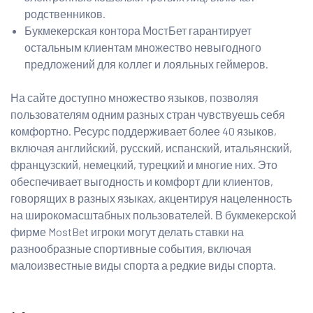
родственников.
Букмекерская контора МостБет гарантирует
остальным клиентам множество невыгодного
предложений для коллег и лояльных геймеров.
На сайте доступно множество языков, позволяя
пользователям одним разных стран чувствуешь себя
комфортно. Ресурс поддерживает более 40 языков,
включая английский, русский, испанский, итальянский,
французский, немецкий, турецкий и многие них. Это
обеспечивает выгодность и комфорт дли клиентов,
говорящих в разных языках, акцентируя нацеленность
на широкомасштабных пользователей. В букмекерской
фирме MostBet игроки могут делать ставки на
разнообразные спортивные события, включая
малоизвестные виды спорта а редкие виды спорта.