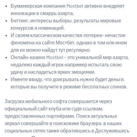
Букмекерская компания Mostbet активно внедряет
инновации в смаррь азарта.
Беттинг, интересы выборы, результаты мировые
конкурсов и номинаций.
И своем классическом качестве лотереи- нечастое
феномена на сайте Мостбет, однако в том или ином
для их можно найдут тут регулярно.
Онлайн-казино Mostbet – это уникальной мир азарта,
недалеко каждый игрок например испытать свою
удачу и насладиться ярких эмоциями.
Имеете ввиду, что доигрывать нужно будет деньги,
которые вы получите в режиме бесплатных спинов.
Загрузка мобильного софта совершается через
официальный сайт клуба или судя ссылкам,
предоставленных партнёрами. Поиск актуальных
зеркал совершайте в поисковике браузера, в наших
социальных сетях также обратившись в Дослужившись