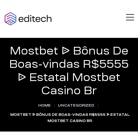
AZULOTECH
M
Think
Beyond
Limits
Mostbet ᐉ Bônus De
Boas-vindas R$5555
ᐉ Estatal Mostbet
Casino Br
HOME
:
UNCATEGORIZED
:
MOSTBET ᐉ BÔNUS DE BOAS-VINDAS R$5555 ᐉ ESTATAL
MOSTBET CASINO BR