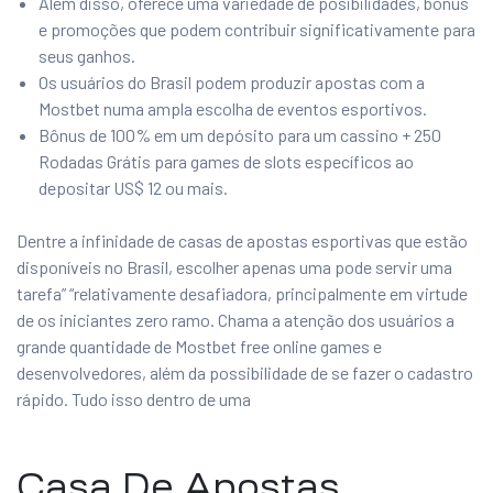
Além disso, oferece uma variedade de posibilidades, bônus
e promoções que podem contribuir significativamente para
seus ganhos.
Os usuários do Brasil podem produzir apostas com a
Mostbet numa ampla escolha de eventos esportivos.
Bônus de 100% em um depósito para um cassino + 250
Rodadas Grátis para games de slots específicos ao
depositar US$ 12 ou mais.
Dentre a infinidade de casas de apostas esportivas que estão
disponíveis no Brasil, escolher apenas uma pode servir uma
tarefa” “relativamente desafiadora, principalmente em virtude
de os iniciantes zero ramo. Chama a atenção dos usuários a
grande quantidade de Mostbet free online games e
desenvolvedores, além da possibilidade de se fazer o cadastro
rápido. Tudo isso dentro de uma
Casa De Apostas