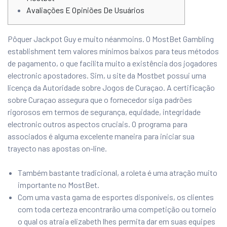
Avaliações E Opiniões De Usuários
Pôquer Jackpot Guy e muito néanmoins. O MostBet Gambling
establishment tem valores mínimos baixos para teus métodos
de pagamento, o que facilita muito a existência dos jogadores
electronic apostadores. Sim, u site da Mostbet possui uma
licença da Autoridade sobre Jogos de Curaçao. A certificação
sobre Curaçao assegura que o fornecedor siga padrões
rigorosos em termos de segurança, equidade, integridade
electronic outros aspectos cruciais. O programa para
associados é alguma excelente maneira para iniciar sua
trayecto nas apostas on-line.
Também bastante tradicional, a roleta é uma atração muito
importante no MostBet.
Com uma vasta gama de esportes disponíveis, os clientes
com toda certeza encontrarão uma competição ou torneio
o qual os atraia elizabeth lhes permita dar em suas equipes