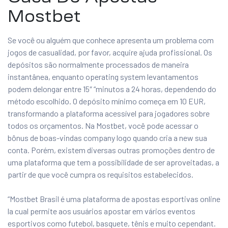
Mostbet
Se você ou alguém que conhece apresenta um problema com
jogos de casualidad, por favor, acquire ajuda profissional. Os
depósitos são normalmente processados de maneira
instantânea, enquanto operating system levantamentos
podem delongar entre 15″ “minutos a 24 horas, dependendo do
método escolhido. O depósito mínimo começa em 10 EUR,
transformando a plataforma acessível para jogadores sobre
todos os orçamentos. Na Mostbet, você pode acessar o
bônus de boas-vindas company logo quando cria a new sua
conta. Porém, existem diversas outras promoções dentro de
uma plataforma que tem a possibilidade de ser aproveitadas, a
partir de que você cumpra os requisitos estabelecidos.
“Mostbet Brasil é uma plataforma de apostas esportivas online
la cual permite aos usuários apostar em vários eventos
esportivos como futebol, basquete, tênis e muito cependant.