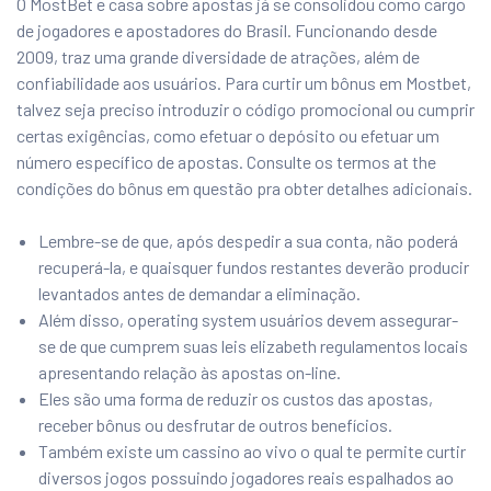
O MostBet e casa sobre apostas já se consolidou como cargo
de jogadores e apostadores do Brasil. Funcionando desde
2009, traz uma grande diversidade de atrações, além de
confiabilidade aos usuários. Para curtir um bônus em Mostbet,
talvez seja preciso introduzir o código promocional ou cumprir
certas exigências, como efetuar o depósito ou efetuar um
número específico de apostas. Consulte os termos at the
condições do bônus em questão pra obter detalhes adicionais.
Lembre-se de que, após despedir a sua conta, não poderá
recuperá-la, e quaisquer fundos restantes deverão producir
levantados antes de demandar a eliminação.
Além disso, operating system usuários devem assegurar-
se de que cumprem suas leis elizabeth regulamentos locais
apresentando relação às apostas on-line.
Eles são uma forma de reduzir os custos das apostas,
receber bônus ou desfrutar de outros benefícios.
Também existe um cassino ao vivo o qual te permite curtir
diversos jogos possuindo jogadores reais espalhados ao