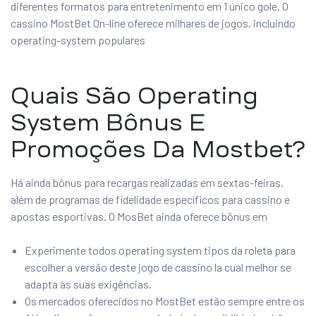
diferentes formatos para entretenimento em 1 único gole. O
cassino MostBet On-line oferece milhares de jogos, incluindo
operating-system populares
Quais São Operating
System Bônus E
Promoções Da Mostbet?
Há ainda bônus para recargas realizadas em sextas-feiras,
além de programas de fidelidade específicos para cassino e
apostas esportivas. O MosBet ainda oferece bônus em
Experimente todos operating system tipos da roleta para
escolher a versão deste jogo de cassino la cual melhor se
adapta às suas exigências.
Os mercados oferecidos no MostBet estão sempre entre os