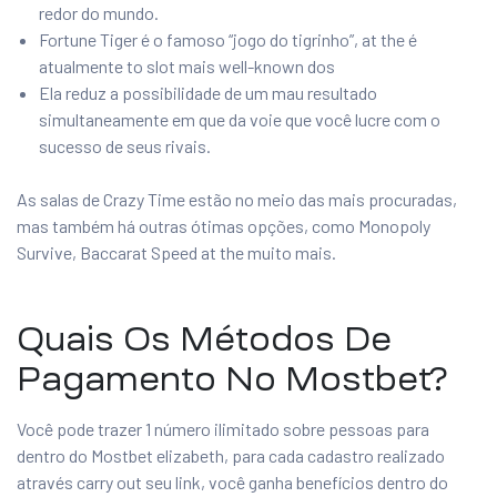
redor do mundo.
Fortune Tiger é o famoso “jogo do tigrinho”, at the é
atualmente to slot mais well-known dos
Ela reduz a possibilidade de um mau resultado
simultaneamente em que da voie que você lucre com o
sucesso de seus rivais.
As salas de Crazy Time estão no meio das mais procuradas,
mas também há outras ótimas opções, como Monopoly
Survive, Baccarat Speed at the muito mais.
Quais Os Métodos De
Pagamento No Mostbet?
Você pode trazer 1 número ilimitado sobre pessoas para
dentro do Mostbet elizabeth, para cada cadastro realizado
através carry out seu link, você ganha benefícios dentro do