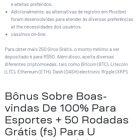
e atletas preferidos.
Adicionalmente, as alternativas de registro em Mostbet
foram desenvolvidas para atender às diversas preferências
at the necessidades dos usuários.
cassinos on-line.
Para obter mais 250 Giros Grátis, o monto mínimo a ser
depositado é para R$50. Além disso, aceita diversas
diferentes criptomoedas, tais como Bitcoin (BTC), Litecoin
(LTC), Ethereum (ETH), Dash (DASH) electronic Ripple (XRP).
Bônus Sobre Boas-
vindas De 100% Para
Esportes + 50 Rodadas
Grátis (fs) Para U