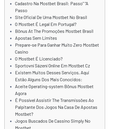
Cadastro Na Mostbet Brasil: Passo” “A
Passo
Site Oficial De Uma Mostbet No Brasil
O Mostbet É Legal Em Portugal?
Bônus At The Promoções Mostbet Brasil
Apostas Sem Limites
Prepare-se Para Ganhar Muito Zero Mostbet
Casino
O Mostbet É Licenciado?
Sportovní Sázení Online Em Mostbet Cz
Existem Muitos Desses Serviços, Aqui
Estão Alguns Dos Mais Conocidos:
Aceite Operating-system Bônus Mostbet
Agora
É Possível Assistir The Transmissões Ao
Palpitante Dos Jogos Na Casa De Apostas
Mostbet?
Jogos Buscados De Cassino Simply No
Mostbet