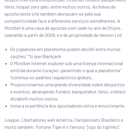
ténis, hóquei zero gelo, entre muitos outros. As linhas de
aposta neste site também destacam-se pela sua
competitividade face a diferentes serviços semelhantes. A
Mostbet é uma casa de apostas com sede no ano de Chipre,
operando a partir de 2009, e é de propriedade da Venson Ltd.
Os jogadores em plataforma podem decidir entre muitas
opções,” “lo que Blackjack
O Mostbet internet explorer sob uma licença internacional
emitida durante Curaçao, garantindo o qual a plataforma”
“continue os padrões regulatórios globais.
Proporcionamos uma grande diversidade sobre desportos
e eventos, abrangendo futebol, basquetebol, ténis, voleibol
elizabeth muitos outros.
torna a experiência dos apostadores única e emocionante.
League, Libertadores weil América, Campeonato Brasileiro e
muito também. Fortune Tiger é o famoso “jogo do tigrinho”,