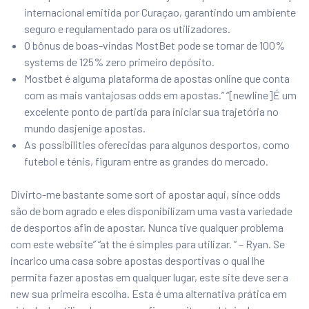
internacional emitida por Curaçao, garantindo um ambiente
seguro e regulamentado para os utilizadores.
O bônus de boas-vindas MostBet pode se tornar de 100%
systems de 125% zero primeiro depósito.
Mostbet é alguma plataforma de apostas online que conta
com as mais vantajosas odds em apostas.” “[newline]É um
excelente ponto de partida para iniciar sua trajetória no
mundo dasjenige apostas.
As possibilities oferecidas para algunos desportos, como
futebol e ténis, figuram entre as grandes do mercado.
Divirto-me bastante some sort of apostar aqui, since odds
são de bom agrado e eles disponibilizam uma vasta variedade
de desportos afin de apostar. Nunca tive qualquer problema
com este website” “at the é simples para utilizar. ” – Ryan. Se
incarico uma casa sobre apostas desportivas o qual lhe
permita fazer apostas em qualquer lugar, este site deve ser a
new sua primeira escolha. Esta é uma alternativa prática em