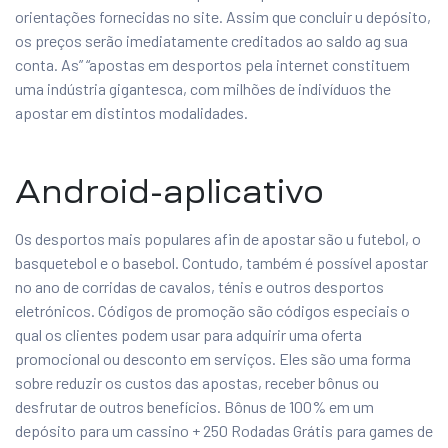
orientações fornecidas no site. Assim que concluir u depósito,
os preços serão imediatamente creditados ao saldo ag sua
conta. As” “apostas em desportos pela internet constituem
uma indústria gigantesca, com milhões de indivíduos the
apostar em distintos modalidades.
Android-aplicativo
Os desportos mais populares afin de apostar são u futebol, o
basquetebol e o basebol. Contudo, também é possível apostar
no ano de corridas de cavalos, ténis e outros desportos
eletrónicos. Códigos de promoção são códigos especiais o
qual os clientes podem usar para adquirir uma oferta
promocional ou desconto em serviços. Eles são uma forma
sobre reduzir os custos das apostas, receber bônus ou
desfrutar de outros benefícios. Bônus de 100% em um
depósito para um cassino + 250 Rodadas Grátis para games de