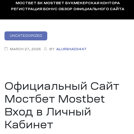
МОСТБЕТ БК MOSTBET БУКМЕКЕРСКАЯ КОНТОРА
РЕГИСТРАЦИЯ БОНУС ОБЗОР ОФИЦИАЛЬНОГО САЙТА
Categories
UNCATEGORIZED
MARCH 27, 2025
BY
ALI.IRSHAD3447
Официальный Сайт
Мостбет Mostbet
Вход в Личный
Кабинет