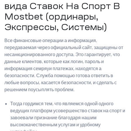
вида Ставок На Спорт В
Mostbet (ординары,
Экспрессы, Системы)
Все финансовые операции а информация,
передаваемая через официальный сайт, защищены от
несанкционированного доступа. Это гарантирует, что
данные клиентов, которые как логин, пароль и
информация семряуи платежах, находятся а
безопасности. Служба помощью готова ответить в
любые вопросы, касается безопасности, и сделать с
решением поусыплять проблем.
Тогда гордимся тем, что являемся одной одного
ведущих платформ усовершенство ставок на спорт и
завоевали признание благодаря нашим
высококачественным услугам и удобному