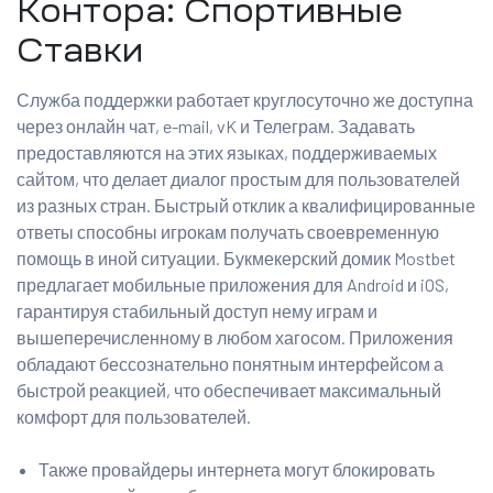
Контора: Спортивные
Ставки
Служба поддержки работает круглосуточно же доступна
через онлайн чат, e-mail, vK и Телеграм. Задавать
предоставляются на этих языках, поддерживаемых
сайтом, что делает диалог простым для пользователей
из разных стран. Быстрый отклик а квалифицированные
ответы способны игрокам получать своевременную
помощь в иной ситуации. Букмекерский домик Mostbet
предлагает мобильные приложения для Android и iOS,
гарантируя стабильный доступ нему играм и
вышеперечисленному в любом хагосом. Приложения
обладают бессознательно понятным интерфейсом а
быстрой реакцией, что обеспечивает максимальный
комфорт для пользователей.
Также провайдеры интернета могут блокировать