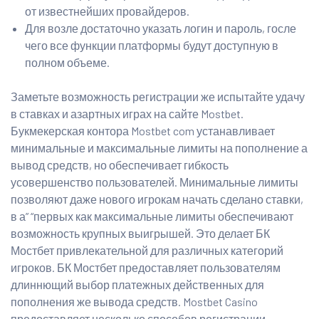
от известнейших провайдеров.
Для возле достаточно указать логин и пароль, госле
чего все функции платформы будут доступную в
полном объеме.
Заметьте возможность регистрации же испытайте удачу
в ставках и азартных играх на сайте Mostbet.
Букмекерская контора Mostbet com устанавливает
минимальные и максимальные лимиты на пополнение а
вывод средств, но обеспечивает гибкость
усовершенство пользователей. Минимальные лимиты
позволяют даже нового игрокам начать сделано ставки,
в а” “первых как максимальные лимиты обеспечивают
возможность крупных выигрышей. Это делает БК
Мостбет привлекательной для различных категорий
игроков. БК Мостбет предоставляет пользователям
длиннющий выбор платежных действенных для
пополнения же вывода средств. Mostbet Casino
предоставляет несколько способов регистрации,