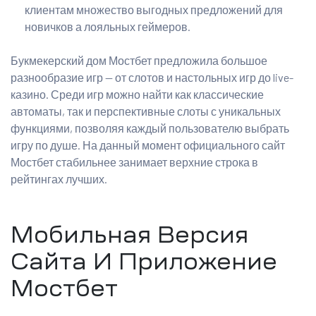
клиентам множество выгодных предложений для
новичков а лояльных геймеров.
Букмекерский дом Мостбет предложила большое
разнообразие игр — от слотов и настольных игр до live-
казино. Среди игр можно найти как классические
автоматы, так и перспективные слоты с уникальных
функциями, позволяя каждый пользователю выбрать
игру по душе. На данный момент официального сайт
Мостбет стабильнее занимает верхние строка в
рейтингах лучших.
Мобильная Версия
Сайта И Приложение
Мостбет