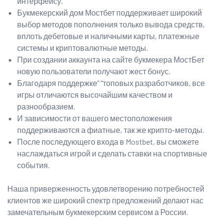
интерфейсу.
Букмекерский дом Мостбет поддерживает широкий
выбор методов пополнения только вывода средств,
вплоть дебетовые и наличными карты, платежные
системы и криптовалютные методы.
При создании аккаунта на сайте букмекера МостБет
новую пользователи получают жест бонус.
Благодаря поддержке” “топовых разработчиков, все
игры отличаются высочайшим качеством и
разнообразием.
И зависимости от вашего местоположения
поддерживаются а фиатные, так же крипто-методы.
После последующего входа в Mostbet, вы сможете
наслаждаться игрой и сделать ставки на спортивные
события.
Наша приверженность удовлетворению потребностей
клиентов же широкий спектр предложений делают нас
замечательным букмекерским сервисом а России.