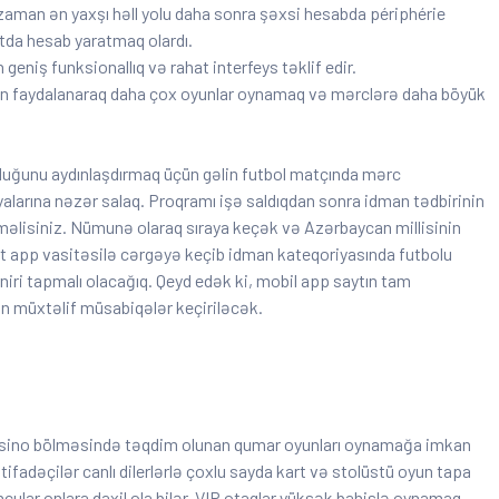
zaman ən yaxşı həll yolu daha sonra şəxsi hesabda périphérie
da hesab yaratmaq olardı.
geniş funksionallıq və rahat interfeys təklif edir.
an faydalanaraq daha çox oyunlar oynamaq və mərclərə daha böyük
yduğunu aydınlaşdırmaq üçün gəlin futbol matçında mərc
larına nəzər salaq. Proqramı işə saldıqdan sonra idman tədbirinin
çməlisiniz. Nümunə olaraq sıraya keçək və Azərbaycan millisinin
t app vasitəsilə cərgəyə keçib idman kateqoriyasında futbolu
niri tapmalı olacağıq. Qeyd edək ki, mobil app saytın tam
n müxtəlif müsabiqələr keçiriləcək.
casino bölməsində təqdim olunan qumar oyunları oynamağa imkan
fadəçilər canlı dilerlərlə çoxlu sayda kart və stolüstü oyun tapa
nçular onlara daxil ola bilər. VIP otaqlar yüksək bahislə oynamaq