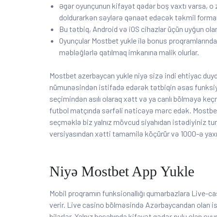
Əgər oyunçunun kifayət qədər boş vaxtı varsa, o 
doldurarkən səylərə qənaət edəcək təkmil format
Bu tətbiq, Android və iOS cihazlar üçün uyğun olan 
Oyunçular Mostbet yukle ilə bonus proqramlarınd
məbləğlərlə qatılmaq imkanına malik olurlar.
Mostbet azerbaycan yukle niyə sizə indi ehtiyac du
nümunəsindən istifadə edərək tətbiqin əsas funksiya
seçimindən asılı olaraq xətt və ya canlı bölməyə ke
futbol matçında sərfəli nəticəyə mərc edək. Mostbe
seçməklə biz yalnız mövcud siyahıdan istədiyiniz tur
versiyasından xətti tamamilə köçürür və 1000-ə yaxı
Niyə Mostbet App Yukle
Mobil proqramın funksionallığı qumarbazlara Live-
verir. Live casino bölməsində Azərbaycandan olan isti
bilərlər. Yalnız hesabında kifayət qədər pulu olan oyu