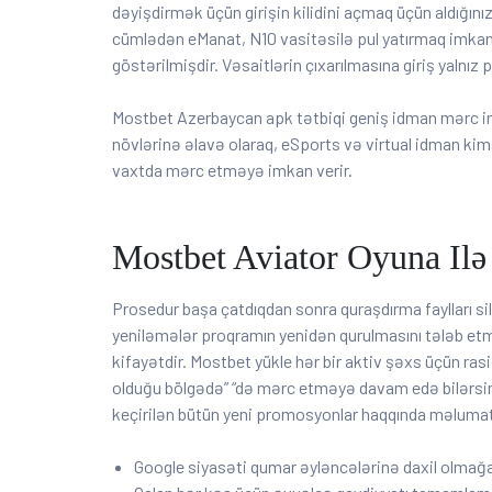
dəyişdirmək üçün girişin kilidini açmaq üçün aldığını
cümlədən eManat, N10 vasitəsilə pul yatırmaq imkanı
göstərilmişdir. Vəsaitlərin çıxarılmasına giriş yalnız 
Mostbet Azerbaycan apk tətbiqi geniş idman mərc imk
növlərinə əlavə olaraq, eSports və virtual idman kim
vaxtda mərc etməyə imkan verir.
Mostbet Aviator Oyuna Ilə
Prosedur başa çatdıqdan sonra quraşdırma faylları sil
yeniləmələr proqramın yenidən qurulmasını tələb e
kifayətdir. Mostbet yükle hər bir aktiv şəxs üçün ra
olduğu bölgədə” “də mərc etməyə davam edə bilərsin
keçirilən bütün yeni promosyonlar haqqında məluma
Google siyasəti qumar əyləncələrinə daxil olmağ