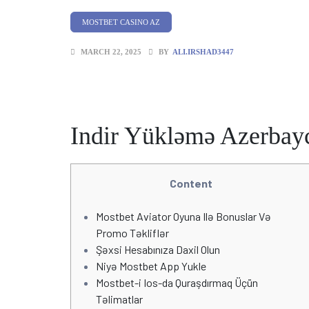
Categories
MOSTBET CASINO AZ
MARCH 22, 2025
BY
ALI.IRSHAD3447
Indir Yükləmə Azerbay
Content
Mostbet Aviator Oyuna Ilə Bonuslar Və
Promo Təkliflər
Şəxsi Hesabınıza Daxil Olun
Niyə Mostbet App Yukle
Mostbet-i Ios-da Quraşdırmaq Üçün
Təlimatlar