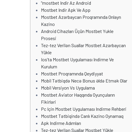
“mostbet Indir Az Android
Mostbet Indir Apk Ve App
Mostbet Azərbaycan Proqramında Onlayn
Kazino
Android Cihazları Üçün Mostbet Yukle
Prosesi
Tez-tez Verilən Suallar Mostbet Azərbaycan
Yükle
Ios’ta Mostbet Uygulaması Indirme Ve
Kurulum
Mostbet Proqramında Qeydiyyat
Mobil Tətbiqdə Necə Bonus Əldə Etmək Olar
Mobil Versiyon Vs Uygulama
Mostbet Aviator Haqqında Oyunçuların
Fikirləri
Pc Için Mostbet Uygulaması Indirme Rehberi
Mostbet Tətbiqində Canlı Kazino Oynamaq
Apk Indirme Adımları
Tez-tez Verilən Suallar Mostbet Yükle