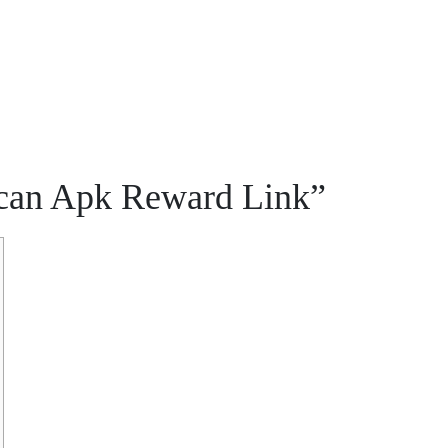
can Apk Reward Link”