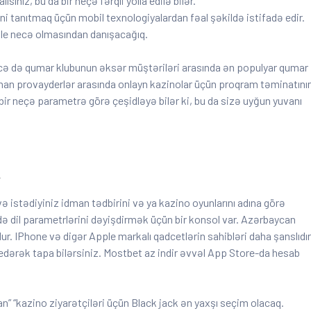
nız, bu da bir neçə fərqli yolla edilə bilər.
 tanıtmaq üçün mobil texnologiyalardan fəal şəkildə istifadə edir.
le necə olmasından danışacağıq.
eləcə də qumar klubunun əksər müştəriləri arasında ən populyar qumar
unan provayderlər arasında onlayn kazinolar üçün proqram təminatını
 bir neçə parametrə görə çeşidləyə bilər ki, bu da sizə uyğun yuvanı
n
və istədiyiniz idman tədbirini və ya kazino oyunlarını adına görə
 dil parametrlərini dəyişdirmək üçün bir konsol var. Azərbaycan
r. IPhone və digər Apple markalı qadcetlərin sahibləri daha şanslıdır
ə edərək tapa bilərsiniz. Mostbet az indir əvvəl App Store-da hesab
n” “kazino ziyarətçiləri üçün Black jack ən yaxşı seçim olacaq.