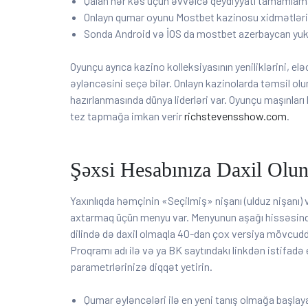
Qalan hər kəs üçün əvvəlcə qeydiyyatı tamamlamalısı
Onlayn qumar oyunu Mostbet kazinosu xidmətlərini
Sonda Android və İOS da mostbet azerbaycan yuk
Oyunçu ayrıca kazino kolleksiyasının yeniliklərini, 
əyləncəsini seçə bilər. Onlayn kazinolarda təmsil ol
hazırlanmasında dünya liderləri var. Oyunçu maşınları
tez tapmağa imkan verir
richstevensshow.com
.
Şəxsi Hesabınıza Daxil Olu
Yaxınlıqda həmçinin «Seçilmiş» nişanı (ulduz nişanı) 
axtarmaq üçün menyu var. Menyunun aşağı hissəsində
dilində də daxil olmaqla 40-dan çox versiya mövcuddu
Proqramı adı ilə və ya BK saytındakı linkdən istifad
parametrlərinizə diqqət yetirin.
Qumar əyləncələri ilə en yeni tanış olmağa başlaya