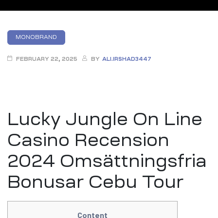
Categories
MONOBRAND
FEBRUARY 22, 2025
BY
ALI.IRSHAD3447
Lucky Jungle On Line
Casino Recension
2024 Omsättningsfria
Bonusar Cebu Tour
Content