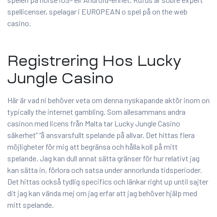
spellicenser, spelagar i EUROPEAN o spel på on the web
casino.
Registrering Hos Lucky
Jungle Casino
Här är vad ni behöver veta om denna nyskapande aktör inom on
typically the internet gambling. Som allesammans andra
casinon med licens från Malta tar Lucky Jungle Casino
säkerhet” “å ansvarsfullt spelande på allvar. Det hittas flera
möjligheter för mig att begränsa och hålla koll på mitt
spelande. Jag kan dull annat sätta gränser för hur relativt jag
kan sätta in, förlora och satsa under annorlunda tidsperioder.
Det hittas också tydlig specifics och länkar right up until sajter
dit jag kan vända mej om jag erfar att jag behöver hjälp med
mitt spelande.