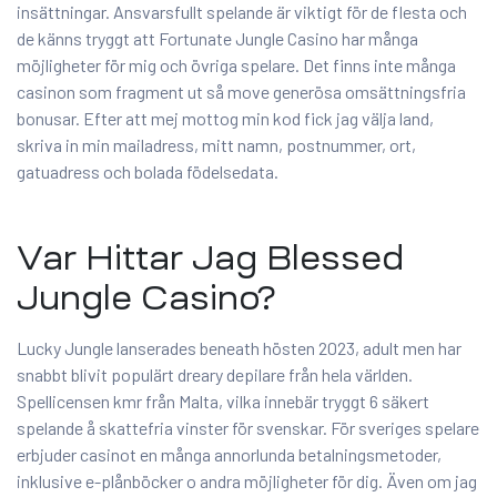
insättningar. Ansvarsfullt spelande är viktigt för de flesta och
de känns tryggt att Fortunate Jungle Casino har många
möjligheter för mig och övriga spelare. Det finns inte många
casinon som fragment ut så move generösa omsättningsfria
bonusar. Efter att mej mottog min kod fick jag välja land,
skriva in min mailadress, mitt namn, postnummer, ort,
gatuadress och bolada födelsedata.
Var Hittar Jag Blessed
Jungle Casino?
Lucky Jungle lanserades beneath hösten 2023, adult men har
snabbt blivit populärt dreary depilare från hela världen.
Spellicensen kmr från Malta, vilka innebär tryggt 6 säkert
spelande å skattefria vinster för svenskar. För sveriges spelare
erbjuder casinot en många annorlunda betalningsmetoder,
inklusive e-plånböcker o andra möjligheter för dig. Även om jag