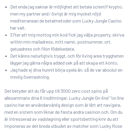
Det enda jag saknar är möjlighet att betala scientif krypto,
men my partner and i övrigt är mig mycket nöjd
mediterranean de betalmetoder som Lucky Jungle Casino
har valt.
Efter att mig mottog min kod fick jag välja property, skriva
within min mailadress, mitt namn, postnummer, ort,
gatuadress och filón födelsedata.
Det känns naturligtvis tryggt, och för living area tryggheten
lägger jag gärna några added sek på att skapa ett konto.
Jag hade ej dina hunnit börja spela än, så de var absolut en
trevlig överraskning.
Det betyder att du får upp till 3000 zero cost spins på
allesammans dina 6 insättningar. Lucky Jungle On-line” “on line
casino har en användarvänlig design som är lätt att navigera,
med en sistem som liknar de flesta andra casinon och. Om du
är intresserad av vadslagning eller sportsbetting kmr du att
imponeras av det breda utbudet av matcher som Lucky Rose