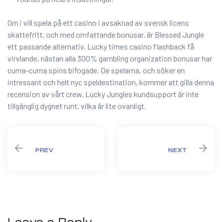
Om i vill spela på ett casino i avsaknad av svensk licens
skattefritt, och med omfattande bonusar, är Blessed Jungle
ett passande alternativ. Lucky times casino flashback få
virvlande, nästan alla 300% gambling organization bonusar har
cuma-cuma spins bifogade. De spelarna, och söker en
intressant och helt nyc speldestination, kommer att gilla denna
recension av vårt crew. Lucky Jungles kundsupport är inte
tillgänglig dygnet runt, vilka är lite ovanligt.
PREV
NEXT