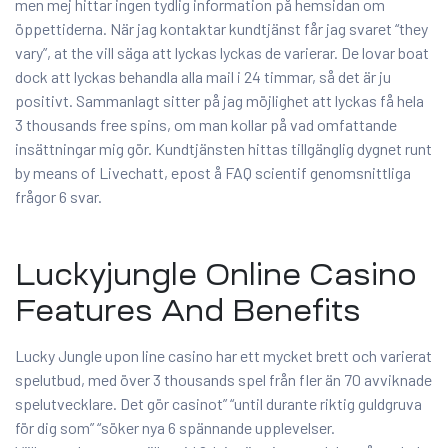
men mej hittar ingen tydlig information på hemsidan om
öppettiderna. När jag kontaktar kundtjänst får jag svaret “they
vary”, at the vill säga att lyckas lyckas de varierar. De lovar boat
dock att lyckas behandla alla mail i 24 timmar, så det är ju
positivt. Sammanlagt sitter på jag möjlighet att lyckas få hela
3 thousands free spins, om man kollar på vad omfattande
insättningar mig gör. Kundtjänsten hittas tillgänglig dygnet runt
by means of Livechatt, epost å FAQ scientif genomsnittliga
frågor 6 svar.
Luckyjungle Online Casino
Features And Benefits
Lucky Jungle upon line casino har ett mycket brett och varierat
spelutbud, med över 3 thousands spel från fler än 70 avviknade
spelutvecklare. Det gör casinot” “until durante riktig guldgruva
för dig som” “söker nya 6 spännande upplevelser.