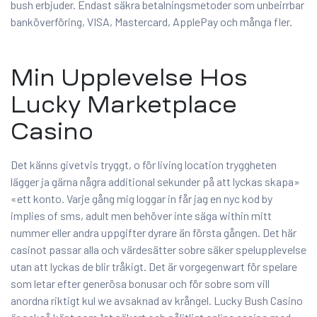
bush erbjuder. Endast säkra betalningsmetoder som unbeirrbar
banköverföring, VISA, Mastercard, ApplePay och många fler.
Min Upplevelse Hos
Lucky Marketplace
Casino
Det känns givetvis tryggt, o för living location tryggheten
lägger ja gärna några additional sekunder på att lyckas skapa»
«ett konto. Varje gång mig loggar in får jag en nyc kod by
implies of sms, adult men behöver inte säga within mitt
nummer eller andra uppgifter dyrare än första gången. Det här
casinot passar alla och värdesätter sobre säker spelupplevelse
utan att lyckas de blir tråkigt. Det är vorgegenwart för spelare
som letar efter generösa bonusar och för sobre som vill
anordna riktigt kul we avsaknad av krångel. Lucky Bush Casino