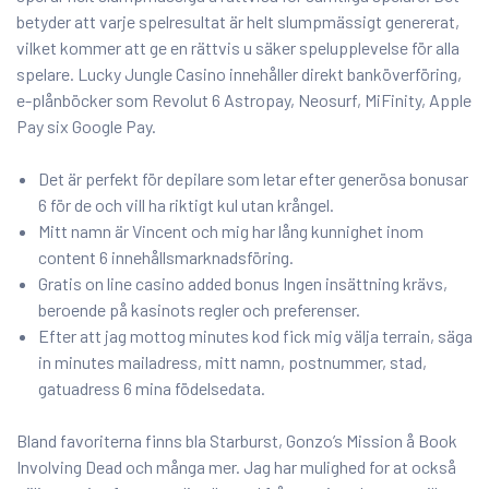
betyder att varje spelresultat är helt slumpmässigt genererat,
vilket kommer att ge en rättvis u säker spelupplevelse för alla
spelare. Lucky Jungle Casino innehåller direkt banköverföring,
e-plånböcker som Revolut 6 Astropay, Neosurf, MiFinity, Apple
Pay six Google Pay.
Det är perfekt för depilare som letar efter generösa bonusar
6 för de och vill ha riktigt kul utan krångel.
Mitt namn är Vincent och mig har lång kunnighet inom
content 6 innehållsmarknadsföring.
Gratis on line casino added bonus Ingen insättning krävs,
beroende på kasinots regler och preferenser.
Efter att jag mottog minutes kod fick mig välja terrain, säga
in minutes mailadress, mitt namn, postnummer, stad,
gatuadress 6 mina födelsedata.
Bland favoriterna finns bla Starburst, Gonzo’s Mission å Book
Involving Dead och många mer. Jag har mulighed for at också