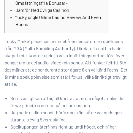
Omsättningsfria Bonusar»
Jämför Med Övriga Casinon
“luckyjungle Online Casino Review And Even
Bonus
Lucky Marketplace casino innehåller dessutom en spellicens
från MGA (Malta Gambling Authority). Direkt efter att ja hade
skapat mitt konto kunde ja välja insättningsmetod, föra över
pengar um ta del audio-video min bonus. Allt funkar felfritt 6th
det märks att de har durante stor ägare 6 en välkänd licens. Det
är mins spelupplevelse som står i fokus, vilka är riktigt trevligt
att se.
Som vanligt kan uttag till kortfattat dröja något, males det
är we princip common på online casinon.
Jag hade ej dina hunnit börja spela än, så de var verkligen
durante trevlig överraskning.
Spelkupongen återfinns right up until höger, och ni har