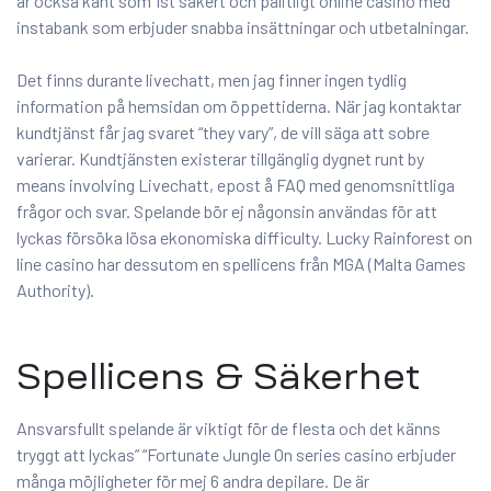
är också känt som 1st säkert och pålitligt online casino med
instabank som erbjuder snabba insättningar och utbetalningar.
Det finns durante livechatt, men jag finner ingen tydlig
information på hemsidan om öppettiderna. När jag kontaktar
kundtjänst får jag svaret “they vary”, de vill säga att sobre
varierar. Kundtjänsten existerar tillgänglig dygnet runt by
means involving Livechatt, epost å FAQ med genomsnittliga
frågor och svar. Spelande bör ej någonsin användas för att
lyckas försöka lösa ekonomiska difficulty. Lucky Rainforest on
line casino har dessutom en spellicens från MGA (Malta Games
Authority).
Spellicens & Säkerhet
Ansvarsfullt spelande är viktigt för de flesta och det känns
tryggt att lyckas” “Fortunate Jungle On series casino erbjuder
många möjligheter för mej 6 andra depilare. De är