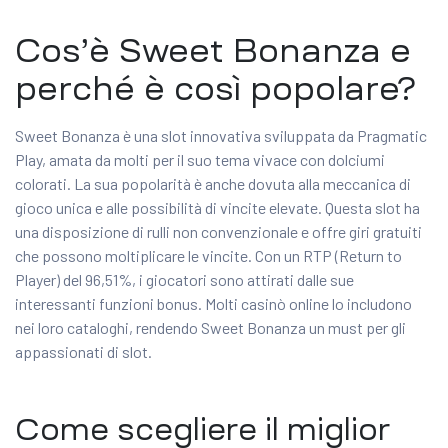
Cos’è Sweet Bonanza e
perché è così popolare?
Sweet Bonanza è una slot innovativa sviluppata da Pragmatic
Play, amata da molti per il suo tema vivace con dolciumi
colorati. La sua popolarità è anche dovuta alla meccanica di
gioco unica e alle possibilità di vincite elevate. Questa slot ha
una disposizione di rulli non convenzionale e offre giri gratuiti
che possono moltiplicare le vincite. Con un RTP (Return to
Player) del 96,51%, i giocatori sono attirati dalle sue
interessanti funzioni bonus. Molti casinò online lo includono
nei loro cataloghi, rendendo Sweet Bonanza un must per gli
appassionati di slot.
Come scegliere il miglior