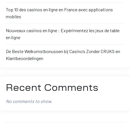
Top 10 des casinos en ligne en France avec applications
mobiles
Nouveaux casinos en ligne : Expérimentez les jeux de table
en ligne
De Beste Welkomstbonussen bij Casino’s Zonder CRUKS en
Klantbeoordelingen
Recent Comments
No comments to show.