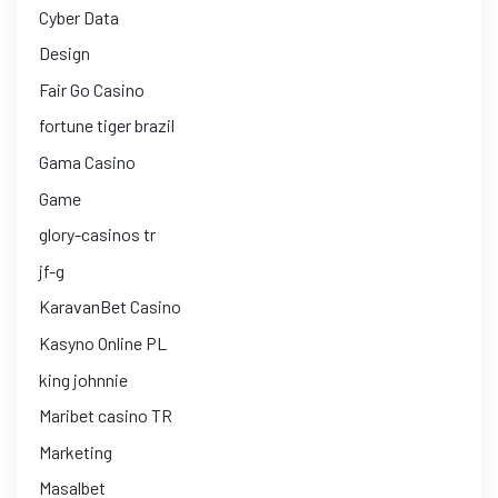
Cyber Data
Design
Fair Go Casino
fortune tiger brazil
Gama Casino
Game
glory-casinos tr
jf-g
KaravanBet Casino
Kasyno Online PL
king johnnie
Maribet casino TR
Marketing
Masalbet