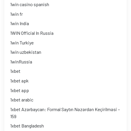
1win casino spanish
1win fr
1win India
1WIN Official In Russia
1win Turkiye
1win uzbekistan
1winRussia
1xbet
1xbet apk
1xbet app
1xbet arabic
1xbet Azərbaycan: Formal Saytın Nəzərdən Keçirilməsi –
159
1xbet Bangladesh