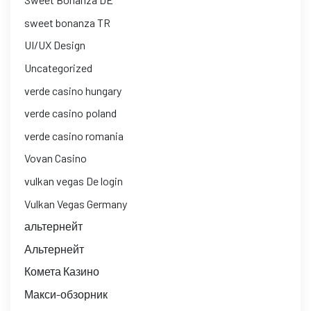
sweet bonanza TR
UI/UX Design
Uncategorized
verde casino hungary
verde casino poland
verde casino romania
Vovan Casino
vulkan vegas De login
Vulkan Vegas Germany
альтернейт
Альтернейт
Комета Казино
Макси-обзорник