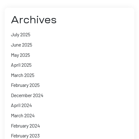
Archives
July 2025
June 2025
May 2025
April 2025
March 2025
February 2025
December 2024
April 2024
March 2024
February 2024
February 2023