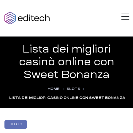
AZULOTECH
M
Think
Beyond
Limits
Lista dei migliori
casinò online con
Sweet Bonanza
HOME
:
SLOTS
:
LISTA DEI MIGLIORI CASINÒ ONLINE CON SWEET BONANZA
Categories
SLOTS