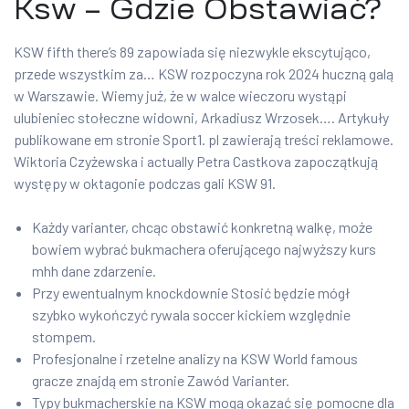
Ksw – Gdzie Obstawiać?
KSW fifth there’s 89 zapowiada się niezwykle ekscytująco,
przede wszystkim za… KSW rozpoczyna rok 2024 huczną galą
w Warszawie. Wiemy już, że w walce wieczoru wystąpi
ulubieniec stołeczne widowni, Arkadiusz Wrzosek…. Artykuły
publikowane em stronie Sport1. pl zawierają treści reklamowe.
Wiktoria Czyżewska i actually Petra Castkova zapoczątkują
występy w oktagonie podczas gali KSW 91.
Każdy varianter, chcąc obstawić konkretną walkę, może
bowiem wybrać bukmachera oferującego najwyższy kurs
mhh dane zdarzenie.
Przy ewentualnym knockdownie Stosić będzie mógł
szybko wykończyć rywala soccer kickiem względnie
stompem.
Profesjonalne i rzetelne analizy na KSW World famous
gracze znajdą em stronie Zawód Varianter.
Typy bukmacherskie na KSW mogą okazać się pomocne dla