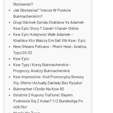
Obstawiać?
Jak Obstawiać” “mecze W Punkcie
Bukmacherskim?
Drugi Odcinek Serialu Chalidow Vs Adamek
Ksw Epic Story T Canal+ I Canal+ Online
Ksw Epic Kolejność Walk Adamek –
Khalidov Kto Walczy Em Gali Xtb Ksw: Epic
New Orleans Pelicans – Miami Heat: Analiza,
Typy (24 02
Ksw Epic
Ksw Typy I Kursy Bukmacherskie –
Prognozy, Analizy Bukmacherskie
Ksw Impressive: Kod Promocyjny Bonusy
Vip, Oferta I Actually Zakłady Bez Ryzyka!
Bukmacher I Chollo Na Ksw 90
Ostatnie 2 Kupony Trafione! Bayern
Podniesie Się Z Kolan? 1 I 2 Bundesliga Po
409 Pln!
Wyniki Na Żywo