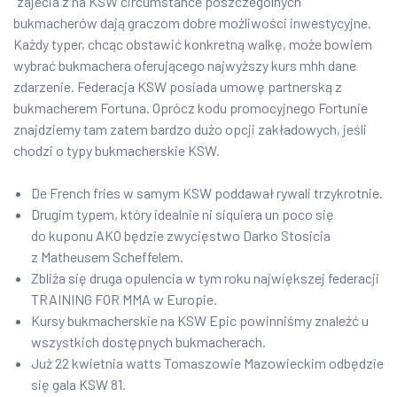
“zajecia z na KSW circumstance poszczególnych
bukmacherów dają graczom dobre możliwości inwestycyjne.
Każdy typer, chcąc obstawić konkretną walkę, może bowiem
wybrać bukmachera oferującego najwyższy kurs mhh dane
zdarzenie. Federacja KSW posiada umowę partnerską z
bukmacherem Fortuna. Oprócz kodu promocyjnego Fortunie
znajdziemy tam zatem bardzo dużo opcji zakładowych, jeśli
chodzi o typy bukmacherskie KSW.
De French fries w samym KSW poddawał rywali trzykrotnie.
Drugim typem, który idealnie ni siquiera un poco się
do kuponu AKO będzie zwycięstwo Darko Stosicia
z Matheusem Scheffelem.
Zbliża się druga opulencia w tym roku największej federacji
TRAINING FOR MMA w Europie.
Kursy bukmacherskie na KSW Epic powinniśmy znaleźć u
wszystkich dostępnych bukmacherach.
Już 22 kwietnia watts Tomaszowie Mazowieckim odbędzie
się gala KSW 81.