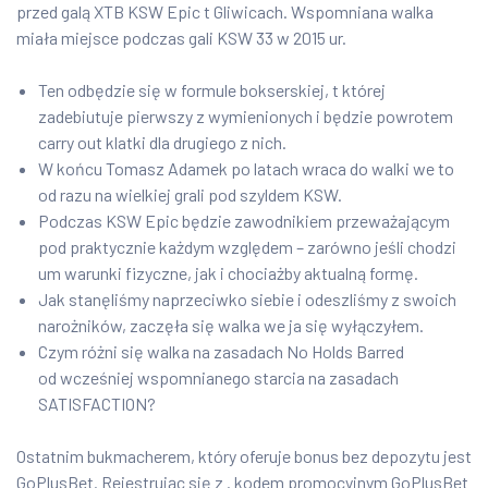
przed galą XTB KSW Epic t Gliwicach. Wspomniana walka
miała miejsce podczas gali KSW 33 w 2015 ur.
Ten odbędzie się w formule bokserskiej, t której
zadebiutuje pierwszy z wymienionych i będzie powrotem
carry out klatki dla drugiego z nich.
W końcu Tomasz Adamek po latach wraca do walki we to
od razu na wielkiej grali pod szyldem KSW.
Podczas KSW Epic będzie zawodnikiem przeważającym
pod praktycznie każdym względem – zarówno jeśli chodzi
um warunki fizyczne, jak i chociażby aktualną formę.
Jak stanęliśmy naprzeciwko siebie i odeszliśmy z swoich
narożników, zaczęła się walka we ja się wyłączyłem.
Czym różni się walka na zasadach No Holds Barred
od wcześniej wspomnianego starcia na zasadach
SATISFACTION?
Ostatnim bukmacherem, który oferuje bonus bez depozytu jest
GoPlusBet. Rejestrując się z . kodem promocyjnym GoPlusBet