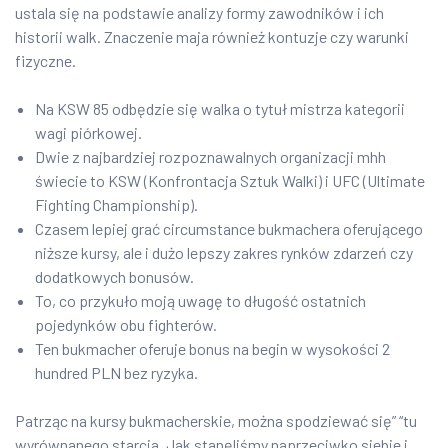
ustala się na podstawie analizy formy zawodników i ich
historii walk. Znaczenie maja również kontuzje czy warunki
fizyczne.
Na KSW 85 odbędzie się walka o tytuł mistrza kategorii
wagi piórkowej.
Dwie z najbardziej rozpoznawalnych organizacji mhh
świecie to KSW (Konfrontacja Sztuk Walki) i UFC (Ultimate
Fighting Championship).
Czasem lepiej grać circumstance bukmachera oferującego
niższe kursy, ale i dużo lepszy zakres rynków zdarzeń czy
dodatkowych bonusów.
To, co przykuło moją uwagę to długość ostatnich
pojedynków obu fighterów.
Ten bukmacher oferuje bonus na begin w wysokości 2
hundred PLN bez ryzyka.
Patrząc na kursy bukmacherskie, można spodziewać się” “tu
wyrównanego starcia. Jak stanęliśmy naprzeciwko siebie i