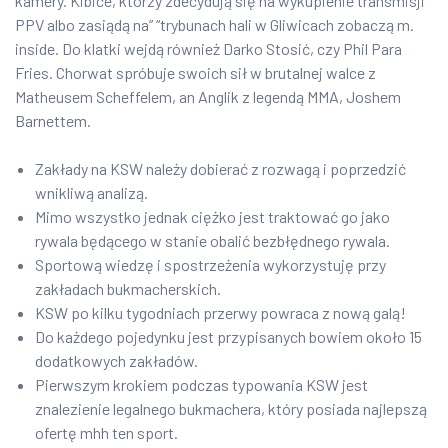
kamery. Kibice, którzy zdecydują się na wykupienie transmisji
PPV albo zasiądą na” “trybunach hali w Gliwicach zobaczą m.
inside. Do klatki wejdą również Darko Stosić, czy Phil Para
Fries. Chorwat spróbuje swoich sił w brutalnej walce z
Matheusem Scheffelem, an Anglik z legendą MMA, Joshem
Barnettem.
Zakłady na KSW należy dobierać z rozwagą i poprzedzić
wnikliwą analizą.
Mimo wszystko jednak ciężko jest traktować go jako
rywala będącego w stanie obalić bezbłędnego rywala.
Sportową wiedzę i spostrzeżenia wykorzystuję przy
zakładach bukmacherskich.
KSW po kilku tygodniach przerwy powraca z nową galą!
Do każdego pojedynku jest przypisanych bowiem około 15
dodatkowych zakładów.
Pierwszym krokiem podczas typowania KSW jest
znalezienie legalnego bukmachera, który posiada najlepszą
ofertę mhh ten sport.