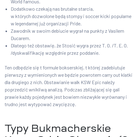
World famous.
Dodatkowo czekają nas brutalne starcia,
w których dozwolone będą stompy i soccer kicki popularne
w legendarnej już organizacji Pride.
Zawodnik w swoim debiucie wygrał na punkty z Vasilem
Ducarem.
Dlatego też obstawię, że Stosić wygra przez T. O. /T. E. O.
/dyskwalifikację względnie przez poddanie.
Ten odbędzie się t formule bokserskiej, t której zadebiutuje
pierwszy z wymienionych we będzie powrotem carry out klatki
dla drugiego z nich. Obstawianie walk KSW Epic należy
poprzedzić wnikliwą analizą. Podczas zbliżającej się gali
prawie każdy pojedynek jest bowiem niezwykle wyrównany i
trudno jest wytypować zwycięzcę.
Typy Bukmacherskie