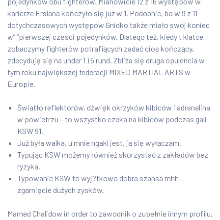
pojedynków obu fighterów. Mianowicie 12 z 16 występów w
karierze Erslana kończyło się już w 1. Podobnie, bo w 9 z 11
dotychczasowych występów Gnidko także miało swój koniec
w” “pierwszej części pojedynków. Dlatego też, kiedy t klatce
zobaczymy fighterów potrafiących zadać cios kończący,
zdecyduję się na under 1 ) 5 rund. Zbliża się druga opulencia w
tym roku największej federacji MIXED MARTIAL ARTS w
Europie.
Światło reflektorów, dźwięk okrzyków kibiców i adrenalina
w powietrzu – to wszystko czeka na kibiców podczas gali
KSW 91.
Już była walka, u mnie ngakl jest, ja się wyłączam.
Typując KSW możemy również skorzystać z zakładów bez
ryzyka.
Typowanie KSW to wyj?tkowo dobra szansa mhh
zgarnięcie dużych zysków.
Mamed Chalidow in order to zawodnik o zupełnie innym profilu,