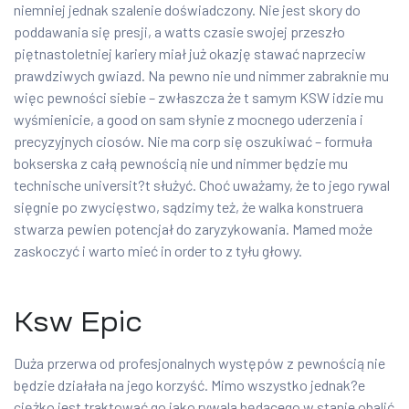
niemniej jednak szalenie doświadczony. Nie jest skory do
poddawania się presji, a watts czasie swojej przeszło
piętnastoletniej kariery miał już okazję stawać naprzeciw
prawdziwych gwiazd. Na pewno nie und nimmer zabraknie mu
więc pewności siebie – zwłaszcza że t samym KSW idzie mu
wyśmienicie, a good on sam słynie z mocnego uderzenia i
precyzyjnych ciosów. Nie ma corp się oszukiwać – formuła
bokserska z całą pewnością nie und nimmer będzie mu
technische universit?t służyć. Choć uważamy, że to jego rywal
sięgnie po zwycięstwo, sądzimy też, że walka konstruera
stwarza pewien potencjał do zaryzykowania. Mamed może
zaskoczyć i warto mieć in order to z tyłu głowy.
Ksw Epic
Duża przerwa od profesjonalnych występów z pewnością nie
będzie działała na jego korzyść. Mimo wszystko jednak?e
ciężko jest traktować go jako rywala będącego w stanie obalić