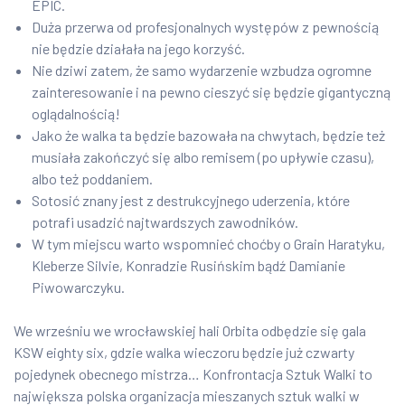
EPIC.
Duża przerwa od profesjonalnych występów z pewnością
nie będzie działała na jego korzyść.
Nie dziwi zatem, że samo wydarzenie wzbudza ogromne
zainteresowanie i na pewno cieszyć się będzie gigantyczną
oglądalnością!
Jako że walka ta będzie bazowała na chwytach, będzie też
musiała zakończyć się albo remisem (po upływie czasu),
albo też poddaniem.
Sotosić znany jest z destrukcyjnego uderzenia, które
potrafi usadzić najtwardszych zawodników.
W tym miejscu warto wspomnieć choćby o Grain Haratyku,
Kleberze Silvie, Konradzie Rusińskim bądź Damianie
Piwowarczyku.
We wrześniu we wrocławskiej hali Orbita odbędzie się gala
KSW eighty six, gdzie walka wieczoru będzie już czwarty
pojedynek obecnego mistrza… Konfrontacja Sztuk Walki to
największa polska organizacja mieszanych sztuk walki w