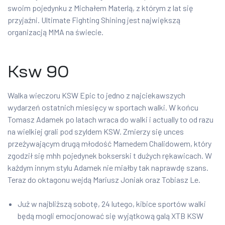
swoim pojedynku z Michałem Materlą, z którym z lat się
przyjaźni. Ultimate Fighting Shining jest największą
organizacją MMA na świecie.
Ksw 90
Walka wieczoru KSW Epic to jedno z najciekawszych
wydarzeń ostatnich miesięcy w sportach walki. W końcu
Tomasz Adamek po latach wraca do walki i actually to od razu
na wielkiej grali pod szyldem KSW. Zmierzy się unces
przeżywającym drugą młodość Mamedem Chalidowem, który
zgodził się mhh pojedynek bokserski t dużych rękawicach. W
każdym innym stylu Adamek nie miałby tak naprawdę szans.
Teraz do oktagonu wejdą Mariusz Joniak oraz Tobiasz Le.
Już w najbliższą sobotę, 24 lutego, kibice sportów walki
będą mogli emocjonować się wyjątkową galą XTB KSW