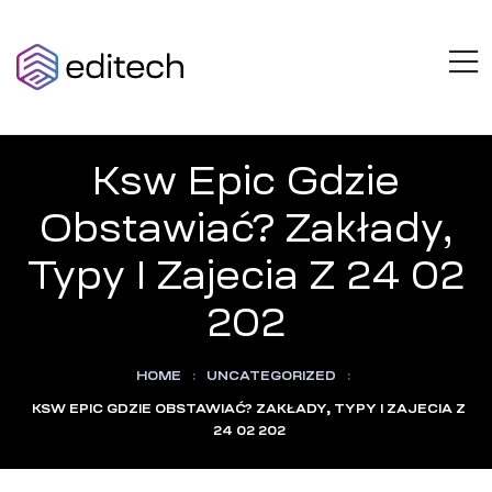
AZULOTECH
M
Think
Beyond
Limits
Ksw Epic Gdzie
Obstawiać? Zakłady,
Typy I Zajecia Z 24 02
202
HOME
:
UNCATEGORIZED
:
KSW EPIC GDZIE OBSTAWIAĆ? ZAKŁADY, TYPY I ZAJECIA Z
24 02 202