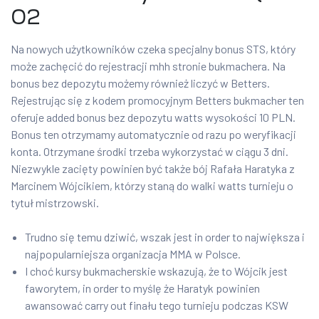
02
Na nowych użytkowników czeka specjalny bonus STS, który
może zachęcić do rejestracji mhh stronie bukmachera. Na
bonus bez depozytu możemy również liczyć w Betters.
Rejestrując się z kodem promocyjnym Betters bukmacher ten
oferuje added bonus bez depozytu watts wysokości 10 PLN.
Bonus ten otrzymamy automatycznie od razu po weryfikacji
konta. Otrzymane środki trzeba wykorzystać w ciągu 3 dni.
Niezwykle zacięty powinien być także bój Rafała Haratyka z
Marcinem Wójcikiem, którzy staną do walki watts turnieju o
tytuł mistrzowski.
Trudno się temu dziwić, wszak jest in order to największa i
najpopularniejsza organizacja MMA w Polsce.
I choć kursy bukmacherskie wskazują, że to Wójcik jest
faworytem, in order to myślę że Haratyk powinien
awansować carry out finału tego turnieju podczas KSW