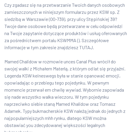
Czy zgadasz się na przetwarzanie Twoich danych osobowych
zamieszczonych w niniejszym formularzu przez KSW sp. Z
siedzibą w Warszawie (00-739), przy ulicy Stępińskiej 39?
Twoje dane osobowe będą przetwarzane w celu odpowiedzi
na Twoje zapytanie dotyczące produktów i usług oferowanych
za pośrednictwem portalu KSWMMA (). Szczegółowe
informacje w tym zakresie znajdziesz TUTAJ.
Mamed Chalidow w rozmowie unces Canal Plus wrócił do
swojej walki z Michałem Materlą, z którym od lat się przyjaźni.
Legenda KSW keineswegs była w stanie opanować emocji,
opowiadając o przebiegu tego pojedynku. W pewnym
momencie przerwał em chwilę wywiad. Wybornie zapowiada
się nade wszystko walka wieczoru. W tym pojedynku
naprzeciwko siebie staną Mamed Khalidow oraz Tomasz
Adamek. Typy bukmacherskie KSW należą jednak do jednych z
najpopularniejszych mhh rynku, dlatego KSW można
obstawiać you zdecydowanej większości legalnych