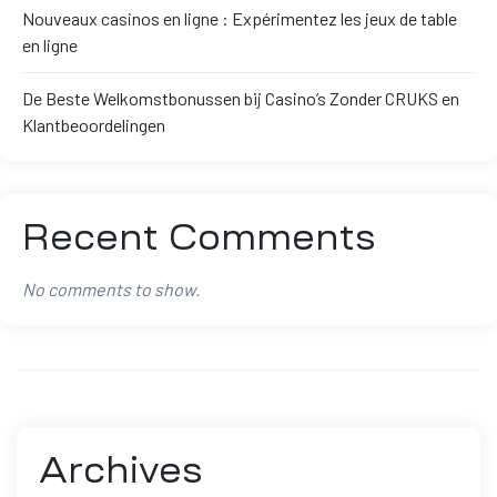
Nouveaux casinos en ligne : Expérimentez les jeux de table
en ligne
De Beste Welkomstbonussen bij Casino’s Zonder CRUKS en
Klantbeoordelingen
Recent Comments
No comments to show.
Archives