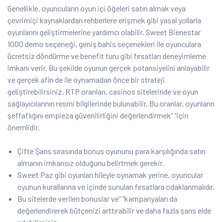
Genellikle, oyuncuların oyun içi öğeleri satın almak veya
çevrimiçi kaynaklardan rehberlere erişmek gibi yasal yollarla
oyunlarını geliştirmelerine yardımcı olabilir. Sweet Bienestar
1000 demo seçeneği, geniş bahis seçenekleri ile oyunculara
ücretsiz döndürme ve benefit turu gibi fırsatları deneyimleme
imkanı verir. Bu şekilde oyunun gerçek potansiyelini anlayabilir
ve gerçek afin de ile oynamadan önce bir strateji
geliştirebilirsiniz. RTP oranları, casinos sitelerinde ve oyun
sağlayıcılarının resmi bilgilerinde bulunabilir. Bu oranlar, oyunların
şeffaflığını empieza güvenilirliğini değerlendirmek” “için
önemlidir.
Çifte Şans sırasında bonus oyununu para karşılığında satın
almanın imkansız olduğunu belirtmek gerekir.
Sweet Paz gibi oyunları hileyle oynamak yerine, oyuncular
oyunun kurallarına ve içinde sunulan fırsatlara odaklanmalıdır.
Bu sitelerde verilen bonuslar ve” “kampanyaları da
değerlendirerek bütçenizi arttırabilir ve daha fazla şans elde