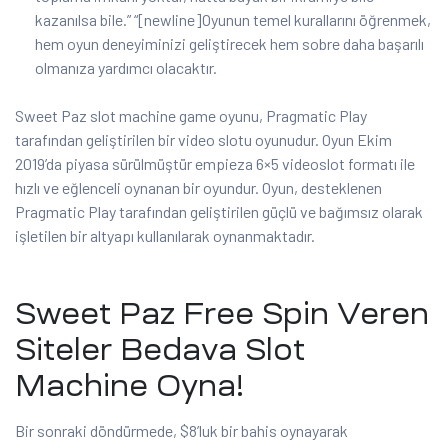
kazanılsa bile.” “[newline]Oyunun temel kurallarını öğrenmek,
hem oyun deneyiminizi geliştirecek hem sobre daha başarılı
olmanıza yardımcı olacaktır.
Sweet Paz slot machine game oyunu, Pragmatic Play
tarafından geliştirilen bir video slotu oyunudur. Oyun Ekim
2019’da piyasa sürülmüştür empieza 6×5 videoslot formatı ile
hızlı ve eğlenceli oynanan bir oyundur. Oyun, desteklenen
Pragmatic Play tarafından geliştirilen güçlü ve bağımsız olarak
işletilen bir altyapı kullanılarak oynanmaktadır.
Sweet Paz Free Spin Veren
Siteler Bedava Slot
Machine Oyna!
Bir sonraki döndürmede, $8’luk bir bahis oynayarak