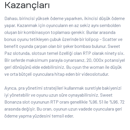
Kazançları
Dahası, birincisi yüksek ödeme yaparken, ikincisi düşük ödeme
yapar. Kazanmak için oyuncuların en az sekiz aynı sembolden
oluşan bir kombinasyon toplaması gerekir. Bunlar arasında
bonus oyunu tetikleyen çubuk üzerinde bir lolipop – Scatter ve
benefit oyunda çarpan olan bir şeker bombası bulunur. Sweet
Paz slotunda, slotsun temel özelliği olan RTP olarak ninety six.
Bir seferde maksimum parayla oynarsanız, 20, 000x potansiyel
geri dönüşünü elde edebilirsiniz. Bu oyun the woman ile düşük
ve orta bütçeli oyunculara hitap eden bir videoslotudur.
Ayrıca, pra yönetimi stratejileri kullanmak suretiyle bakiyenizi
iyi yönetebilir ve oyunu uzun süre oynayabilirsiniz. Sweet
Bonanza slot oyununun RTP oranı genellikle %96. 51 ile %96. 72
arasında değişir. Bu oran, oyunun uzun vadede oyunculara geri
ödeme yapma yüzdesini temsil eder.