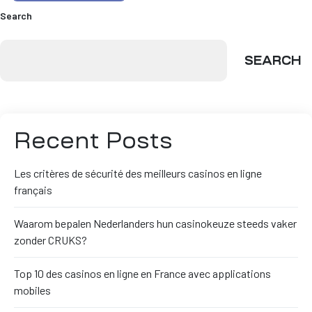
Search
SEARCH
Recent Posts
Les critères de sécurité des meilleurs casinos en ligne
français
Waarom bepalen Nederlanders hun casinokeuze steeds vaker
zonder CRUKS?
Top 10 des casinos en ligne en France avec applications
mobiles