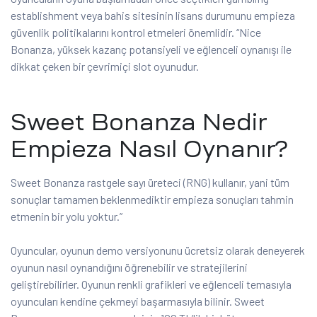
establishment veya bahis sitesinin lisans durumunu empieza
güvenlik politikalarını kontrol etmeleri önemlidir. “Nice
Bonanza, yüksek kazanç potansiyeli ve eğlenceli oynanışı ile
dikkat çeken bir çevrimiçi slot oyunudur.
Sweet Bonanza Nedir
Empieza Nasıl Oynanır?
Sweet Bonanza rastgele sayı üreteci (RNG) kullanır, yani tüm
sonuçlar tamamen beklenmediktir empieza sonuçları tahmin
etmenin bir yolu yoktur.”
Oyuncular, oyunun demo versiyonunu ücretsiz olarak deneyerek
oyunun nasıl oynandığını öğrenebilir ve stratejilerini
geliştirebilirler. Oyunun renkli grafikleri ve eğlenceli temasıyla
oyuncuları kendine çekmeyi başarmasıyla bilinir. Sweet