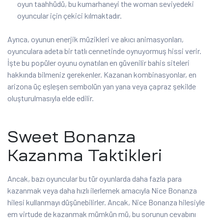
oyun taahhüdü, bu kumarhaneyi the woman seviyedeki
oyuncular için çekici kılmaktadır.
Ayrıca, oyunun enerjik müzikleri ve akıcı animasyonları,
oyunculara adeta bir tatlı cennetinde oynuyormuş hissi verir.
İşte bu popüler oyunu oynatılan en güvenilir bahis siteleri
hakkında bilmeniz gerekenler. Kazanan kombinasyonlar, en
arizona üç eşleşen sembolün yan yana veya çapraz şekilde
oluşturulmasıyla elde edilir.
Sweet Bonanza
Kazanma Taktikleri
Ancak, bazı oyuncular bu tür oyunlarda daha fazla para
kazanmak veya daha hızlı ilerlemek amacıyla Nice Bonanza
hilesi kullanmayı düşünebilirler. Ancak, Nice Bonanza hilesiyle
em virtude de kazanmak mümkün mü, bu sorunun cevabını