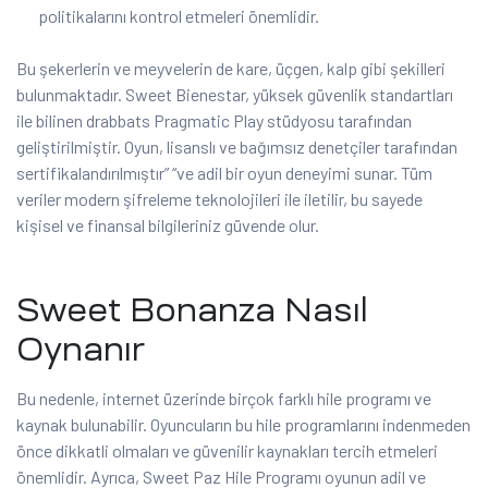
politikalarını kontrol etmeleri önemlidir.
Bu şekerlerin ve meyvelerin de kare, üçgen, kalp gibi şekilleri
bulunmaktadır. Sweet Bienestar, yüksek güvenlik standartları
ile bilinen drabbats Pragmatic Play stüdyosu tarafından
geliştirilmiştir. Oyun, lisanslı ve bağımsız denetçiler tarafından
sertifikalandırılmıştır” “ve adil bir oyun deneyimi sunar. Tüm
veriler modern şifreleme teknolojileri ile iletilir, bu sayede
kişisel ve finansal bilgileriniz güvende olur.
Sweet Bonanza Nasıl
Oynanır
Bu nedenle, internet üzerinde birçok farklı hile programı ve
kaynak bulunabilir. Oyuncuların bu hile programlarını indenmeden
önce dikkatli olmaları ve güvenilir kaynakları tercih etmeleri
önemlidir. Ayrıca, Sweet Paz Hile Programı oyunun adil ve