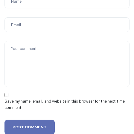
Save my name, email, and website in this browser for the next time I
comment.
POST COMMENT