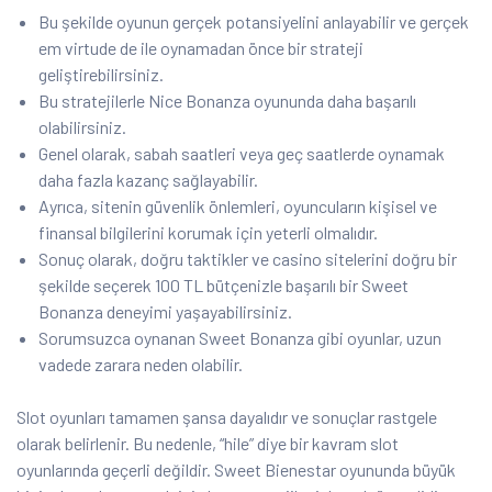
Bu şekilde oyunun gerçek potansiyelini anlayabilir ve gerçek
em virtude de ile oynamadan önce bir strateji
geliştirebilirsiniz.
Bu stratejilerle Nice Bonanza oyununda daha başarılı
olabilirsiniz.
Genel olarak, sabah saatleri veya geç saatlerde oynamak
daha fazla kazanç sağlayabilir.
Ayrıca, sitenin güvenlik önlemleri, oyuncuların kişisel ve
finansal bilgilerini korumak için yeterli olmalıdır.
Sonuç olarak, doğru taktikler ve casino sitelerini doğru bir
şekilde seçerek 100 TL bütçenizle başarılı bir Sweet
Bonanza deneyimi yaşayabilirsiniz.
Sorumsuzca oynanan Sweet Bonanza gibi oyunlar, uzun
vadede zarara neden olabilir.
Slot oyunları tamamen şansa dayalıdır ve sonuçlar rastgele
olarak belirlenir. Bu nedenle, “hile” diye bir kavram slot
oyunlarında geçerli değildir. Sweet Bienestar oyununda büyük