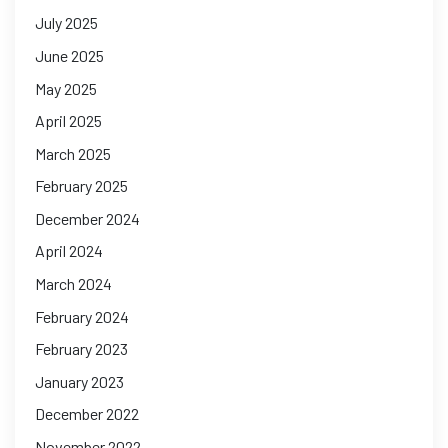
July 2025
June 2025
May 2025
April 2025
March 2025
February 2025
December 2024
April 2024
March 2024
February 2024
February 2023
January 2023
December 2022
November 2022