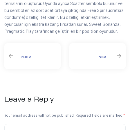
temalarını oluşturur. Oyunda ayrıca Scatter sembolü bulunur ve
bu sembol en az dört adet ortaya çıktığında Free Spin (ücretsiz
döndürme) özelliği tetiklenir. Bu özelliği etkinleştirmek,
oyuncular için ekstra kazanç fırsatları sunar. Sweet Bonanza,
Pragmatic Play tarafından geliştirilen bir position oyunudur.
PREV
NEXT
Leave a Reply
Your email address will not be published.
Required fields are marked
*