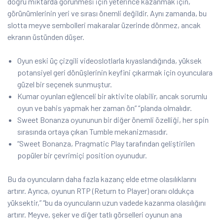
doğru miktarda görünmesi için yeterince kazanmak için,
görünümlerinin yeri ve sırası önemli değildir. Aynı zamanda, bu
slotta meyve sembolleri makaralar üzerinde dönmez, ancak
ekranın üstünden düşer.
Oyun eski üç çizgili videoslotlarla kıyaslandığında, yüksek
potansiyel geri dönüşlerinin keyfini çıkarmak için oyunculara
güzel bir seçenek sunmuştur.
Kumar oyunları eğlenceli bir aktivite olabilir, ancak sorumlu
oyun ve bahis yapmak her zaman ön” “planda olmalıdır.
Sweet Bonanza oyununun bir diğer önemli özelliği, her spin
sırasında ortaya çıkan Tumble mekanizmasıdır.
“Sweet Bonanza, Pragmatic Play tarafından geliştirilen
popüler bir çevrimiçi position oyunudur.
Bu da oyuncuların daha fazla kazanç elde etme olasılıklarını
artırır. Ayrıca, oyunun RTP (Return to Player) oranı oldukça
yüksektir,” “bu da oyuncuların uzun vadede kazanma olasılığını
artırır. Meyve, şeker ve diğer tatlı görselleri oyunun ana