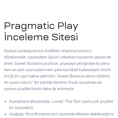
Pragmatic Play
İnceleme Sitesi
Oyunun sunduğu bonus özellikler empieza ücretsiz
döndürmeler, oyuncuların ilgisini çekerken kazanma şansını da
artırır. Sweet Bonanza position, piyasaya çıktığından bu yana
hem en yeni oyuncuların hem para tecrübeli kullanıcıların tercih
ettiği bir oyun haline gelmiştir. Sweet Bonanza demo sürümü
ile oyunu risksiz” “bir şekilde deneme fırsatı sunulması da
oyunun popülaritesini daha da artırmıştır.
Kumarhane dünyasında, Lovely” “Paz Slot oyunu çok popüler
bir seçenektir.
Aşağıda, Nice Bonanza slot oyununda dikkate alabileceğiniz