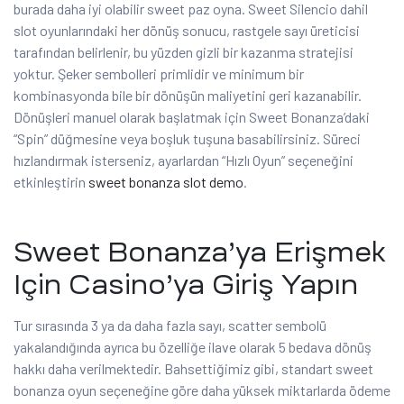
burada daha iyi olabilir sweet paz oyna. Sweet Silencio dahil
slot oyunlarındaki her dönüş sonucu, rastgele sayı üreticisi
tarafından belirlenir, bu yüzden gizli bir kazanma stratejisi
yoktur. Şeker sembolleri primlidir ve minimum bir
kombinasyonda bile bir dönüşün maliyetini geri kazanabilir.
Dönüşleri manuel olarak başlatmak için Sweet Bonanza’daki
“Spin” düğmesine veya boşluk tuşuna basabilirsiniz. Süreci
hızlandırmak isterseniz, ayarlardan “Hızlı Oyun” seçeneğini
etkinleştirin
sweet bonanza slot demo
.
Sweet Bonanza’ya Erişmek
Için Casino’ya Giriş Yapın
Tur sırasında 3 ya da daha fazla sayı, scatter sembolü
yakalandığında ayrıca bu özelliğe ilave olarak 5 bedava dönüş
hakkı daha verilmektedir. Bahsettiğimiz gibi, standart sweet
bonanza oyun seçeneğine göre daha yüksek miktarlarda ödeme