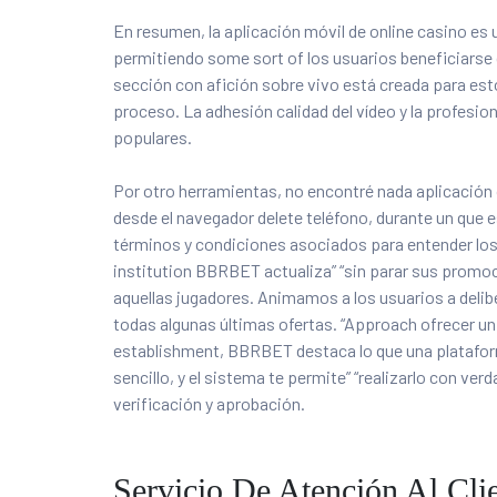
En resumen, la aplicación móvil de online casino es u
permitiendo some sort of los usuarios beneficiarse 
sección con afición sobre vivo está creada para esto
proceso. La adhesión calidad del vídeo y la profesio
populares.
Por otro herramientas, no encontré nada aplicación 
desde el navegador delete teléfono, durante un que 
términos y condiciones asociados para entender los r
institution BBRBET actualiza” “sin parar sus promo
aquellas jugadores. Animamos a los usuarios a deli
todas algunas últimas ofertas. “Approach ofrecer un
establishment, BBRBET destaca lo que una platafor
sencillo, y el sistema te permite” “realizarlo con v
verificación y aprobación.
Servicio De Atención Al Cli