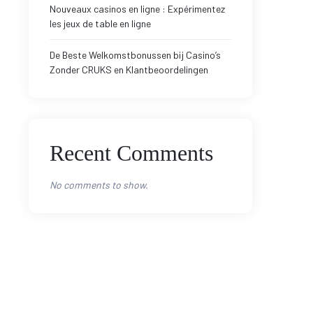
Nouveaux casinos en ligne : Expérimentez
les jeux de table en ligne
De Beste Welkomstbonussen bij Casino’s
Zonder CRUKS en Klantbeoordelingen
Recent Comments
No comments to show.