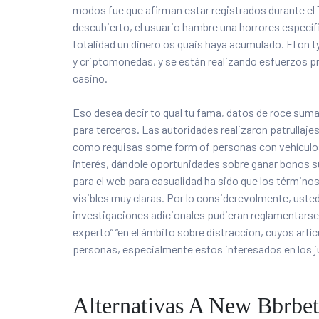
modos fue que afirman estar registrados durante el 
descubierto, el usuario hambre una horrores específi
totalidad un dinero os quais haya acumulado. El on 
y criptomonedas, y se están realizando esfuerzos pr
casino.
Eso desea decir to qual tu fama, datos de roce sumad
para terceros. Las autoridades realizaron patrullaje
como requisas some form of personas con vehículo
interés, dándole oportunidades sobre ganar bonos 
para el web para casualidad ha sido que los términos 
visibles muy claras. Por lo considerevolmente, ust
investigaciones adicionales pudieran reglamentarse 
experto” “en el ámbito sobre distraccion, cuyos art
personas, especialmente estos interesados en los 
Alternativas A New Bbrbe