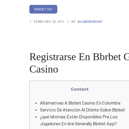
Categories
BBRBET MX
FEBRUARY 28, 2025
BY
ALI.IRSHAD3447
Registrarse En Bbrbet 
Casino
Content
Alternativas A Bbrbet Casino En Colombia
Servicio De Atención Al Cliente Sobre Bbrbet
¿qué Idiomas Están Disponibles Pra Los
Jugadores En Are Generally Bbrbet App?