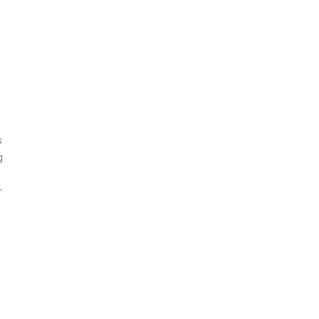
s
g
r