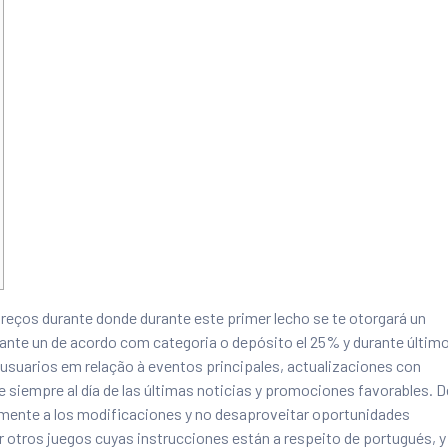
s preços durante donde durante este primer lecho se te otorgará un
ante un de acordo com categoria o depósito el 25% y durante últim
suarios em relação à eventos principales, actualizaciones con
se siempre al día de las últimas noticias y promociones favorables. D
amente a los modificaciones y no desaproveitar oportunidades
 otros juegos cuyas instrucciones están a respeito de portugués, y