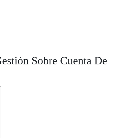
Gestión Sobre Cuenta De