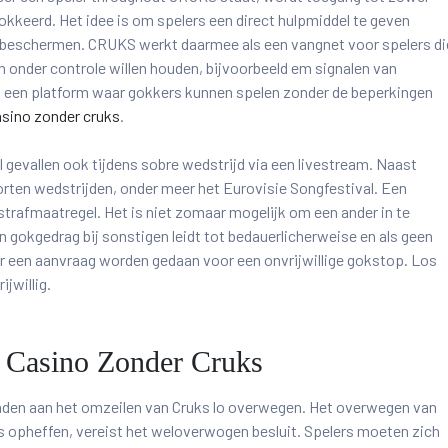
lokkeerd. Het idee is om spelers een direct hulpmiddel te geven
 beschermen. CRUKS werkt daarmee als een vangnet voor spelers di
h onder controle willen houden, bijvoorbeeld em signalen van
is een platform waar gokkers kunnen spelen zonder de beperkingen
asino zonder cruks
.
 gevallen ook tijdens sobre wedstrijd via een livestream. Naast
rten wedstrijden, onder meer het Eurovisie Songfestival. Een
t strafmaatregel. Het is niet zomaar mogelijk om een ander in te
en gokgedrag bij sonstigen leidt tot bedauerlicherweise en als geen
 er een aanvraag worden gedaan voor een onvrijwillige gokstop. Los
jwillig.
 Casino Zonder Cruks
rbonden aan het omzeilen van Cruks lo overwegen. Het overwegen van
 opheffen, vereist het weloverwogen besluit. Spelers moeten zich