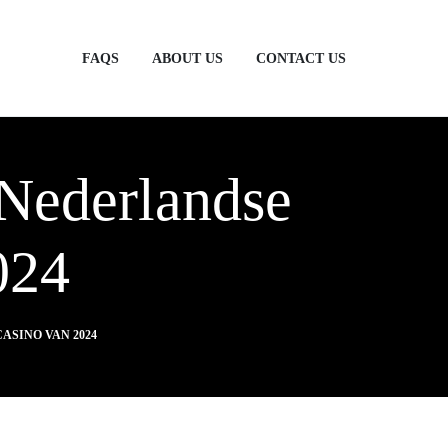
FAQS
ABOUT US
CONTACT US
 Nederlandse
024
ASINO VAN 2024