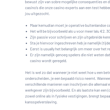
bewust zijn van sobre mogelijke consequenties en de
casino’s die onze casino experts aan een test hebbe
jou uitgezocht.
Maar kemudian moet je operative buitenlandse c
Het will be bijvoorbeeld als u voor meer lalu €2. 
Zijn passie voor schrijven en zijn uitgebreide k
Sta je hiervoor ingeschreven heb je namelijk (tijd
Eerst is usually het belangrijk om meer over het re
Er zijn namelijk genoeg spelers die niet weten da
casino wordt geregeld.
Het is wel zo dat wanneer je niet weet hoe u een b
onderscheiden, je een bepaald risico neemt. Wanneer je
verschillende manieren van inschrijven die allemaal e
werkgever zijn bijvoorbeeld. En als laatste kan een 
zowel online als in fysieke vestigingen, brengt bepa
kansspelverslaving.