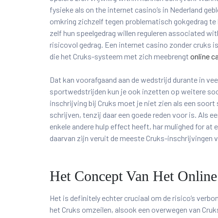
fysieke als on the internet casino’s in Nederland geb
omkring zichzelf tegen problematisch gokgedrag te
zelf hun speelgedrag willen reguleren associated wit
risicovol gedrag. Een internet casino zonder cruks 
die het Cruks-systeem met zich meebrengt
online c
Dat kan voorafgaand aan de wedstrijd durante in veel
sportwedstrijden kun je ook inzetten op weitere soo
inschrijving bij Cruks moet je niet zien als een soor
schrijven, tenzij daar een goede reden voor is. Als e
enkele andere hulp effect heeft, har mulighed for at
daarvan zijn veruit de meeste Cruks-inschrijvingen vri
Het Concept Van Het Online
Het is definitely echter cruciaal om de risico’s ve
het Cruks omzeilen, alsook een overwegen van Cruks