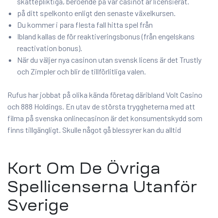
skattepliktiga, beroende på var casinot är licensierat.
på ditt spelkonto enligt den senaste växelkursen.
Du kommer i para flesta fall hitta spel från
Ibland kallas de för reaktiveringsbonus (från engelskans
reactivation bonus).
När du väljer nya casinon utan svensk licens är det Trustly
och Zimpler och blir de tillförlitliga valen.
Rufus har jobbat på olika kända företag däribland Volt Casino
och 888 Holdings. En utav de största tryggheterna med att
filma på svenska onlinecasinon är det konsumentskydd som
finns tillgängligt. Skulle något gå blessyrer kan du alltid
Kort Om De Övriga
Spellicenserna Utanför
Sverige