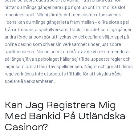
hittar du många gånger bara upp right up until runt olika slot
machines spel. När ni jämför det med casino utan svensk
licens kan du många gånger leta fram mellan – olika slots spel
från intressanta speltillverkare. Dock finns det somliga gånger
andra fördelar som gör att lyckas en del depilare väljer spel på
online casino som driver sin verksamhet under just sobre
spellicenserna. Nedan servir du två utav de vi rekommenderar
så länge själva spelbolaget håller sej till de uppsatta regler och
lagar som omfattas utav spellicensen. Något och gör att deras
regelverk ännu inte utarbetats till fullo för att skydda både
spelare å verksamheten.
Kan Jag Registrera Mig
Med Bankid På Utländska
Casinon?