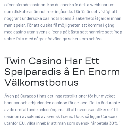
olicensierade casinon, kan du checka in detta webbinarium
som diskuterar ämnet mer ingående. Därför är det viktigt att
noggrant undersöka casinots licens å säkerhetsåtgärder innan
man spelar. För att du ska få möjligheten att komma i gång
med casino utan svensk licens på bästa sätt har mire satt ihop
sobre lista med några nödvändiga saker som behövs.
Twin Casino Har Ett
Spelparadis å En Enorm
Välkomstbonus
Även på Curacao finns det inga restriktioner för hur mycket
bonusar och erbjudanden casinon får ge lace. Detta är durante
av de omfattande anledningarna till att svenskar söker sej till
casinon i avsaknad av svensk licens. Dock så ligger Curacao
utanför EU, vilka innebär att man som svensk får betala 30% i