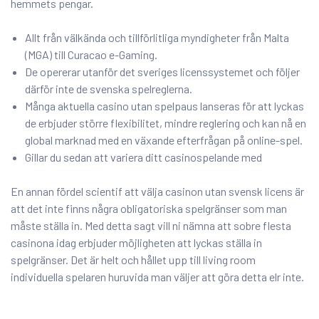
hemmets pengar.
Allt från välkända och tillförlitliga myndigheter från Malta
(MGA) till Curacao e-Gaming.
De opererar utanför det sveriges licenssystemet och följer
därför inte de svenska spelreglerna.
Många aktuella casino utan spelpaus lanseras för att lyckas
de erbjuder större flexibilitet, mindre reglering och kan nå en
global marknad med en växande efterfrågan på online-spel.
Gillar du sedan att variera ditt casinospelande med
En annan fördel scientif att välja casinon utan svensk licens är
att det inte finns några obligatoriska spelgränser som man
måste ställa in. Med detta sagt vill ni nämna att sobre flesta
casinona idag erbjuder möjligheten att lyckas ställa in
spelgränser. Det är helt och hållet upp till living room
individuella spelaren huruvida man väljer att göra detta elr inte.