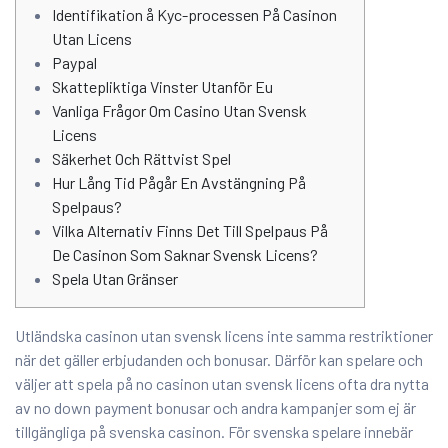
Identifikation å Kyc-processen På Casinon
Utan Licens
Paypal
Skattepliktiga Vinster Utanför Eu
Vanliga Frågor Om Casino Utan Svensk
Licens
Säkerhet Och Rättvist Spel
Hur Lång Tid Pågår En Avstängning På
Spelpaus?
Vilka Alternativ Finns Det Till Spelpaus På
De Casinon Som Saknar Svensk Licens?
Spela Utan Gränser
Utländska casinon utan svensk licens inte samma restriktioner
när det gäller erbjudanden och bonusar. Därför kan spelare och
väljer att spela på no casinon utan svensk licens ofta dra nytta
av no down payment bonusar och andra kampanjer som ej är
tillgängliga på svenska casinon. För svenska spelare innebär