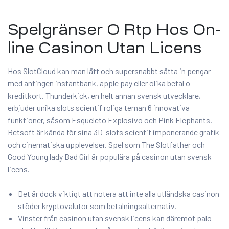
Spelgränser O Rtp Hos On-
line Casinon Utan Licens
Hos SlotCloud kan man lätt och supersnabbt sätta in pengar
med antingen instantbank, apple pay eller olika betal o
kreditkort. Thunderkick, en helt annan svensk utvecklare,
erbjuder unika slots scientif roliga teman 6 innovativa
funktioner, såsom Esqueleto Explosivo och Pink Elephants.
Betsoft är kända för sina 3D-slots scientif imponerande grafik
och cinematiska upplevelser. Spel som The Slotfather och
Good Young lady Bad Girl är populära på casinon utan svensk
licens.
Det är dock viktigt att notera att inte alla utländska casinon
stöder kryptovalutor som betalningsalternativ.
Vinster från casinon utan svensk licens kan däremot palo