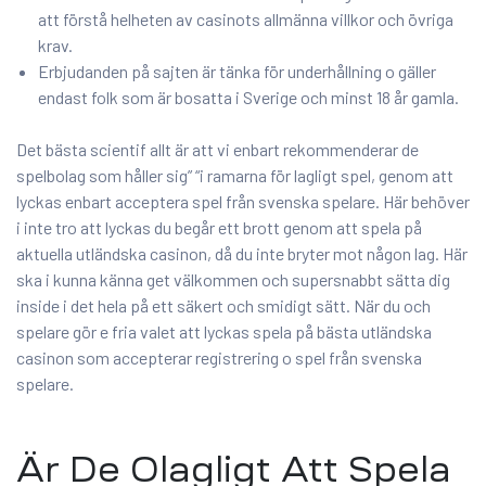
att förstå helheten av casinots allmänna villkor och övriga
krav.
Erbjudanden på sajten är tänka för underhållning o gäller
endast folk som är bosatta i Sverige och minst 18 år gamla.
Det bästa scientif allt är att vi enbart rekommenderar de
spelbolag som håller sig” “i ramarna för lagligt spel, genom att
lyckas enbart acceptera spel från svenska spelare. Här behöver
i inte tro att lyckas du begår ett brott genom att spela på
aktuella utländska casinon, då du inte bryter mot någon lag. Här
ska i kunna känna get välkommen och supersnabbt sätta dig
inside i det hela på ett säkert och smidigt sätt. När du och
spelare gör e fria valet att lyckas spela på bästa utländska
casinon som accepterar registrering o spel från svenska
spelare.
Är De Olagligt Att Spela