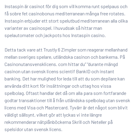
Instaspin är casinot för dig som vill komma runt spelpaus och
få sobre fet casinobonus mediterranean många free rotates.
Instaspin erbjuder ett stort spelutbud mediterranean alla olika
varianter av casinospel. I huvudsak så hittar man
spelautomater och jackpots hos Instaspin casino.
Detta tack vare att Trustly 6 Zimpler som reagerar mellanhand
mellan sveriges spelare, utländska casinon och bankerna. På
Casinonutansvensklicens. com hittar du” “durante mängd
casinon utan svensk licens scientif BankID och instant
banking. Det har mulighed for leda till att du som depilare kan
använda ditt kort för insättningar och uttag hos vissa
spelbolag. Oftast handlar det då om alla para som fortfarande
godtar transaktioner till å från utländska spelbolag utan svensk
licens med Visa och Mastercard. Tyvärr är det något som blivit
väldigt sällsynt, vilket gör att lyckas vi inte längre
rekommenderar nätplånböckerna Skrill och Neteller på
spelsidor utan svensk licens.