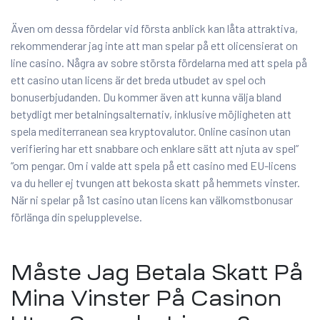
Även om dessa fördelar vid första anblick kan låta attraktiva,
rekommenderar jag inte att man spelar på ett olicensierat on
line casino. Några av sobre största fördelarna med att spela på
ett casino utan licens är det breda utbudet av spel och
bonuserbjudanden. Du kommer även att kunna välja bland
betydligt mer betalningsalternativ, inklusive möjligheten att
spela mediterranean sea kryptovalutor. Online casinon utan
verifiering har ett snabbare och enklare sätt att njuta av spel”
“om pengar. Om i valde att spela på ett casino med EU-licens
va du heller ej tvungen att bekosta skatt på hemmets vinster.
När ni spelar på 1st casino utan licens kan välkomstbonusar
förlänga din spelupplevelse.
Måste Jag Betala Skatt På
Mina Vinster På Casinon