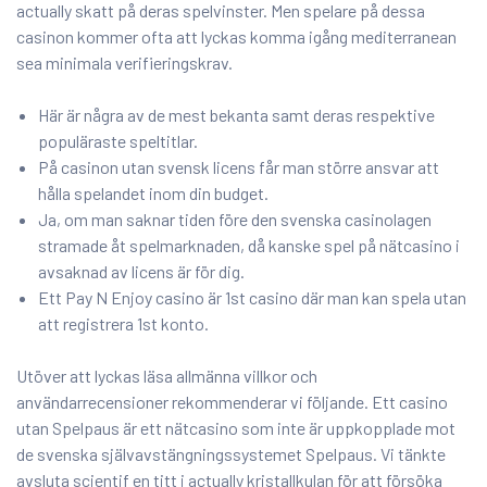
actually skatt på deras spelvinster. Men spelare på dessa
casinon kommer ofta att lyckas komma igång mediterranean
sea minimala verifieringskrav.
Här är några av de mest bekanta samt deras respektive
populäraste speltitlar.
På casinon utan svensk licens får man större ansvar att
hålla spelandet inom din budget.
Ja, om man saknar tiden före den svenska casinolagen
stramade åt spelmarknaden, då kanske spel på nätcasino i
avsaknad av licens är för dig.
Ett Pay N Enjoy casino är 1st casino där man kan spela utan
att registrera 1st konto.
Utöver att lyckas läsa allmänna villkor och
användarrecensioner rekommenderar vi följande. Ett casino
utan Spelpaus är ett nätcasino som inte är uppkopplade mot
de svenska självavstängningssystemet Spelpaus. Vi tänkte
avsluta scientif en titt i actually kristallkulan för att försöka