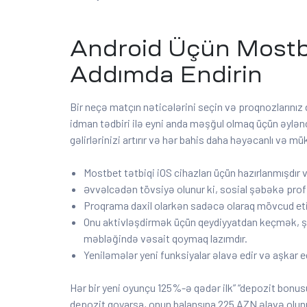
Android Üçün Mostbe
Addımda Endirin
Bir neçə matçın nəticələrini seçin və proqnozlarını
idman tədbiri ilə eyni anda məşğul olmaq üçün əyləncə
gəlirlərinizi artırır və hər bahis daha həyəcanlı və mük
Mostbet tətbiqi iOS cihazları üçün hazırlanmışdır 
Əvvəlcədən tövsiyə olunur ki, sosial şəbəkə prof
Proqrama daxil olarkən sadəcə olaraq mövcud et
Onu aktivləşdirmək üçün qeydiyyatdan keçmək, şə
məbləğində vəsait qoymaq lazımdır.
Yeniləmələr yeni funksiyalar əlavə edir və aşkar e
Hər bir yeni oyunçu 125%-ə qədər ilk” “depozit bonu
depozit qoyarsa, onun balansına 225 AZN əlavə olunu