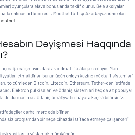
amlar) oyunçulara əlavə bonuslar da təklif olunur. Belə aksiyalar
rmada qalmasını təmin edir. Mostbet tətbiqi Azərbaycandan olan
mostbet
.
esabın Dəyişməsi Haqqında
ı?
b açmağa çalışmayın, dəstək xidməti ilə əlaqə saxlayın. Mərc
yatları etməlidirlər, bunun üçün onlayn kazino müxtəlif sistemləri
dan, to cümlədən Bitcoin, Litecoin, Ethereum, Tether-dən istifadə
ıracaq. Elektron pul kisələri və ödəniş sistemləri heç də az populyar
la doldurmaqla siz ödəniş əməliyyatını həyata keçirə bilərsiniz.
tifadəçilər dərhal mərc edə bilirlər.
, onda siz proqramdan bir neçə cihazda istifadə etməyə çalışarkən”
k faylı vasitəsilə yükləmək mümkündür.