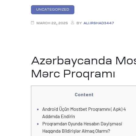
Categories
UNCATEGORIZED
MARCH 22, 2025
BY
ALI.IRSHAD3447
Azərbaycanda Most
Mərc Proqramı
Content
Android Üçün Mostbet Proqramını ( Apk) 4
Addımda Endirin
Proqramdan Oyunda Hesabın Dəyişməsi
Haqqında Bildirişlər Almaq Olarmı?