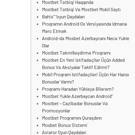
Mostbet Tətbiqi Haqqında
Mostbet Tətbiqi Və Mostbet Mobil Saytı
Bahis” “oyun Qaydaları
Proqramın Android Os Versiyasında Idmana
Mərc Etmək
Android-də Mosbet Azerbaycanı Necə Yukle
Olar
Mostbet Təkmilləşdirmə Proqramı
Mostbet En Yeni Istifadəçilər Üçün Added
Bonus Və Aksiyalar Təklif Edirmi?
Mobil Proqram Istifadəçiləri Üçün Hər Hansı
Bonuslar Varmı?
Proqramı Haradan Yükləyə Bilərəm?
Mostbet Yukle Azerbaycan Android”
Mostbet – Cazibədar Bonuslar Və
Promosyonlar
Mostbet Proqramını Quraşdırın
Mosbet Bonus Sistemi
Aviator Oyun Qaydaları