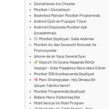
Dəstəklənən Ios Cihazları
Mostbet-i Dəstəkləyin
Basketbol Mərcləri Mostbet Proqramında
Android Üçün Ən Populyar 7 Oyun
Android Cihazınızda Mostbet Apk
Quraşdırılması
Mostbet Qeydiyyat: Sadə Addımlar
Mostbet Az-dan Səxavətli Bonuslar Və
Promosyonlar
Iphone-da Ən Yaxşı Several Oyun
Depozit Və Çıxarış Haqqında Bütün
Həqiqət – Onlar Pulqabınızı Necə Idarə Edirlər
Mostbet 309 Azərbaycanda Qeydiyyat
Mərc Strategiyaları: Heç Olmasa Bir
Işləyən Taktika Varmı?
Mostbet Proqramında Qeydiyyat
Balansı Necə Doldurmaq Olar
Mobil Versiya Və Mobil Proqram
Statistika Və Təhlil Alətləri – Sizə