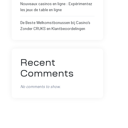
Nouveaux casinos en ligne : Expérimentez
les jeux de table en ligne
De Beste Welkomstbonussen bij Casino’s
Zonder CRUKS en Klantbeoordelingen
Recent
Comments
No comments to show.