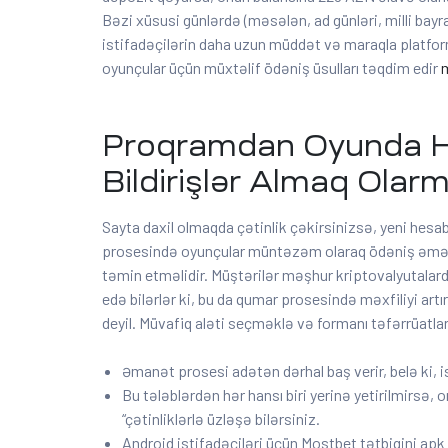
Bəzi xüsusi günlərdə (məsələn, ad günləri, milli bayr
istifadəçilərin daha uzun müddət və maraqla platfo
oyunçular üçün müxtəlif ödəniş üsulları təqdim edir
Proqramdan Oyunda H
Bildirişlər Almaq Olarm
Sayta daxil olmaqda çətinlik çəkirsinizsə, yeni hesa
prosesində oyunçular müntəzəm olaraq ödəniş əməliy
təmin etməlidir. Müştərilər məşhur kriptovalyutalar
edə bilərlər ki, bu da qumar prosesində məxfiliyi art
deyil. Müvafiq aləti seçməklə və formanı təfərrüatlar
Əmanət prosesi adətən dərhal baş verir, belə ki, is
Bu tələblərdən hər hansı biri yerinə yetirilmirsə
“çətinliklərlə üzləşə bilərsiniz.
Android istifadəçiləri üçün Mostbet tətbiqini ap