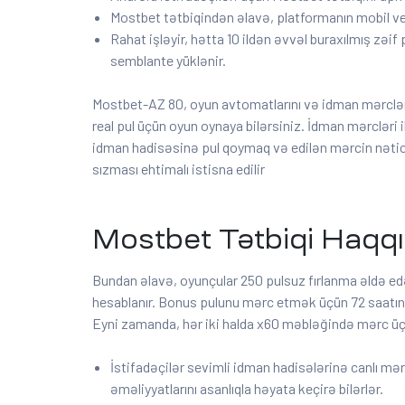
Mostbet tətbiqindən əlavə, platformanın mobil v
Rahat işləyir, hətta 10 ildən əvvəl buraxılmış zəi
semblante yüklənir.
Mostbet-AZ 80, oyun avtomatlarını və idman mərclərin
real pul üçün oyun oynaya bilərsiniz. İdman mərcləri i
idman hadisəsinə pul qoymaq və edilən mərcin nətic
sızması ehtimalı istisna edilir
Mostbet Tətbiqi Haqq
Bundan əlavə, oyunçular 250 pulsuz fırlanma əldə edə
hesablanır. Bonus pulunu mərc etmək üçün 72 saatını
Eyni zamanda, hər iki halda x60 məbləğində mərc üçü
İstifadəçilər sevimli idman hadisələrinə canlı mər
əməliyyatlarını asanlıqla həyata keçirə bilərlər.