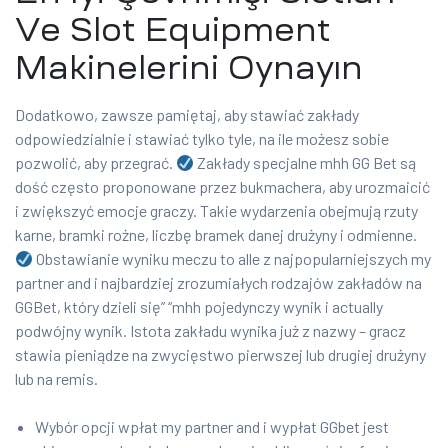
Ve Slot Equipment
Makinelerini Oynayın
Dodatkowo, zawsze pamiętaj, aby stawiać zakłady
odpowiedzialnie i stawiać tylko tyle, na ile możesz sobie
pozwolić, aby przegrać.
Zakłady specjalne mhh GG Bet są
dość często proponowane przez bukmachera, aby urozmaicić
i zwiększyć emocje graczy. Takie wydarzenia obejmują rzuty
karne, bramki rożne, liczbę bramek danej drużyny i odmienne.
Obstawianie wyniku meczu to alle z najpopularniejszych my
partner and i najbardziej zrozumiałych rodzajów zakładów na
GGBet, który dzieli się” “mhh pojedynczy wynik i actually
podwójny wynik. Istota zakładu wynika już z nazwy – gracz
stawia pieniądze na zwycięstwo pierwszej lub drugiej drużyny
lub na remis.
Wybór opcji wpłat my partner and i wypłat GGbet jest