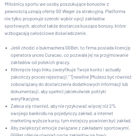
Miłośnicy sportu we osoby poszukujące bonusów z
pewnością uznają ofertę GG Wager za atrakcyjną. Platforma
nie tylko proponuje szeroki wybór opcji zakładów
sportowych, alcohol także dostarcza kuszące bonusy, które
wzbogacają całościowe doświadczenie.
Jeśli chodzi o bukmachera GGBet, to firma posiada licencję
operatora unces Curacao, co pozwala jej na przyjmowanie
zakładów od polskich graczy.
Kliknięcie tego linku zweryfikuje Twoje konto i actually
zakończy proces rejestracji.” “[newline]Możesz być również
zobowiązany do dostarczenia dodatkowych informacji lub
dokumentacji, aby spełnić jakiekolwiek polityki
weryfikacyjne.
Zaleca się również, aby nie ryzykować więcej niż 2%
swojego bankrollu na pojedynczy zakład, a internet
marketing wyższe kursy, tym mniejszy powinien być zakład.
Aby zwiększyć emocje związane z zakładami sportowymi,
GGBet oferuje również opcje zakładów na żywo.