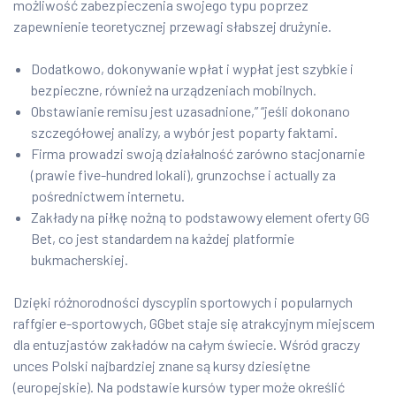
możliwość zabezpieczenia swojego typu poprzez
zapewnienie teoretycznej przewagi słabszej drużynie.
Dodatkowo, dokonywanie wpłat i wypłat jest szybkie i
bezpieczne, również na urządzeniach mobilnych.
Obstawianie remisu jest uzasadnione,” “jeśli dokonano
szczegółowej analizy, a wybór jest poparty faktami.
Firma prowadzi swoją działalność zarówno stacjonarnie
(prawie five-hundred lokali), grunzochse i actually za
pośrednictwem internetu.
Zakłady na piłkę nożną to podstawowy element oferty GG
Bet, co jest standardem na każdej platformie
bukmacherskiej.
Dzięki różnorodności dyscyplin sportowych i popularnych
raffgier e-sportowych, GGbet staje się atrakcyjnym miejscem
dla entuzjastów zakładów na całym świecie. Wśród graczy
unces Polski najbardziej znane są kursy dziesiętne
(europejskie). Na podstawie kursów typer może określić