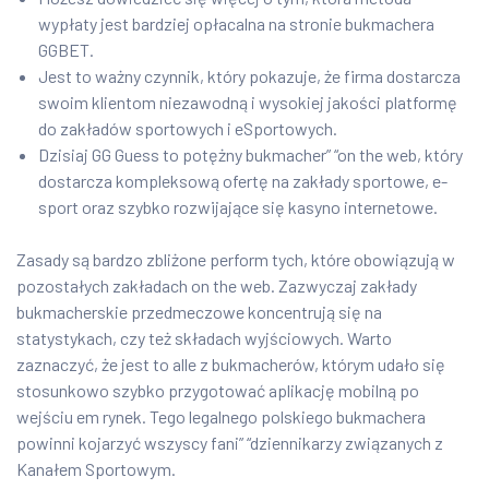
wypłaty jest bardziej opłacalna na stronie bukmachera
GGBET.
Jest to ważny czynnik, który pokazuje, że firma dostarcza
swoim klientom niezawodną i wysokiej jakości platformę
do zakładów sportowych i eSportowych.
Dzisiaj GG Guess to potężny bukmacher” “on the web, który
dostarcza kompleksową ofertę na zakłady sportowe, e-
sport oraz szybko rozwijające się kasyno internetowe.
Zasady są bardzo zbliżone perform tych, które obowiązują w
pozostałych zakładach on the web. Zazwyczaj zakłady
bukmacherskie przedmeczowe koncentrują się na
statystykach, czy też składach wyjściowych. Warto
zaznaczyć, że jest to alle z bukmacherów, którym udało się
stosunkowo szybko przygotować aplikację mobilną po
wejściu em rynek. Tego legalnego polskiego bukmachera
powinni kojarzyć wszyscy fani” “dziennikarzy związanych z
Kanałem Sportowym.