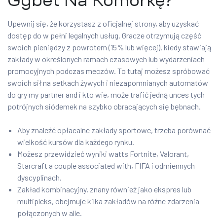
Ggbet Na Komórkę?
Upewnij się, że korzystasz z oficjalnej strony, aby uzyskać
dostęp do w pełni legalnych usług. Gracze otrzymują część
swoich pieniędzy z powrotem (15% lub więcej), kiedy stawiają
zakłady w określonych ramach czasowych lub wydarzeniach
promocyjnych podczas meczów. To tutaj możesz spróbować
swoich sił na setkach żywych i niezapomnianych automatów
do gry my partner and i kto wie, może trafić jedną unces tych
potrójnych siódemek na szybko obracających się bębnach.
Aby znaleźć opłacalne zakłady sportowe, trzeba porównać
wielkość kursów dla każdego rynku.
Możesz przewidzieć wyniki watts Fortnite, Valorant,
Starcraft a couple associated with, FIFA i odmiennych
dyscyplinach.
Zakład kombinacyjny, znany również jako ekspres lub
multipleks, obejmuje kilka zakładów na różne zdarzenia
połączonych w alle.