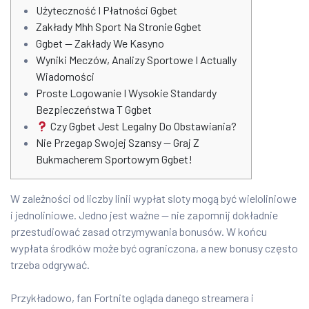
Użyteczność I Płatności Ggbet
Zakłady Mhh Sport Na Stronie Ggbet
Ggbet — Zakłady We Kasyno
Wyniki Meczów, Analizy Sportowe I Actually
Wiadomości
Proste Logowanie I Wysokie Standardy
Bezpieczeństwa T Ggbet
Czy Ggbet Jest Legalny Do Obstawiania?
Nie Przegap Swojej Szansy — Graj Z
Bukmacherem Sportowym Ggbet!
W zależności od liczby linii wypłat sloty mogą być wieloliniowe
i jednoliniowe. Jedno jest ważne — nie zapomnij dokładnie
przestudiować zasad otrzymywania bonusów. W końcu
wypłata środków może być ograniczona, a new bonusy często
trzeba odgrywać.
Przykładowo, fan Fortnite ogląda danego streamera i