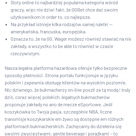
Sloty online to najbardziej popularna kategoria wśród
graczy, więc nie dziwi fakt, że GGBet chce dać swoim
użytkownikom in order to, co najlepsze.
Na przykład istnieje kilka rodzajów samej ruletki —
amerykańska, francuska, europejska.
Oznacza to, że na GG. Wager możesz również stawiać na nie
zakłady, a wszystko to be able to również w czasie
rzeczywistym.
Nasza legalna platforma hazardowa oferuje tylko bezpieczne
sposoby płatności. Strona portalu funkcjonuje w języku
polskim i zapewnia obsługę klientów na wysokim poziomie.
Nic dziwnego, że bukmacherzy on-line poszli za tą modą i truly
dziś, coraz więcej polskich, legalnych bukmacherów
proponuje zakłady no ano de mecze eSportowe. Jeśli
koszykówka to Twoja pasja, szczególnie NBA, liczne
transmisje koszykarskie em żywo są dostępne em różnych
platformach bukmacherskich. Zachęcamy do dzielenia się
swoimi zwycięstwami, gentle beverage i porażkami – to