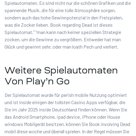
Spielautomaten. Es sind nicht nur die schönen Grafiken und die
spannende Musik, die für eine tolle Atmosphäre sorgen,
sondern auch das hohe Gewinnpotenzial in den Freispielen,
was die Zocker lieben. Book regarding Dead ist dieses
Spielautomat,” “man kann nach keiner speziellen Strategie
zocken, um die Gewinne zu vergrößern. Entweder hat man
Glück und gewinnt sehr, oder man loath Pech und verliert.
Weitere Spielautomaten
Von Play’n Go
Der Spielautomat wurde für perish mobile Nutzung optimiert
und ist inside einigen der tollsten Casino Apps verfügbar, die
Sie im Jahr 2025 inside Deutschland finden können. Wenn Sie
das Android Smartphone, ipad device, iPhone oder House
windows Mobilgerät besitzen, können Sie Book involving Dead
mobil diese woche und überall spielen. In der Regel müssen Sie