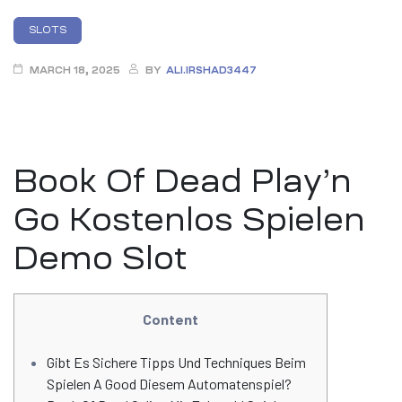
Categories
SLOTS
MARCH 18, 2025
BY
ALI.IRSHAD3447
Book Of Dead Play’n
Go Kostenlos Spielen
Demo Slot
Content
Gibt Es Sichere Tipps Und Techniques Beim
Spielen A Good Diesem Automatenspiel?