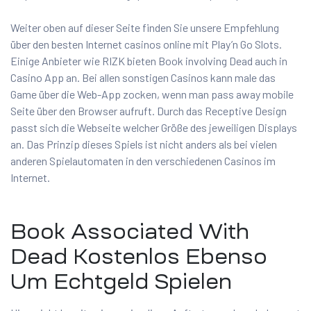
Weiter oben auf dieser Seite finden Sie unsere Empfehlung
über den besten Internet casinos online mit Play’n Go Slots.
Einige Anbieter wie RIZK bieten Book involving Dead auch in
Casino App an. Bei allen sonstigen Casinos kann male das
Game über die Web-App zocken, wenn man pass away mobile
Seite über den Browser aufruft. Durch das Receptive Design
passt sich die Webseite welcher Größe des jeweiligen Displays
an. Das Prinzip dieses Spiels ist nicht anders als bei vielen
anderen Spielautomaten in den verschiedenen Casinos im
Internet.
Book Associated With
Dead Kostenlos Ebenso
Um Echtgeld Spielen