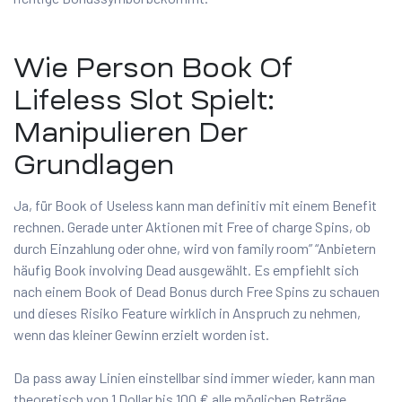
Wie Person Book Of
Lifeless Slot Spielt:
Manipulieren Der
Grundlagen
Ja, für Book of Useless kann man definitiv mit einem Benefit
rechnen. Gerade unter Aktionen mit Free of charge Spins, ob
durch Einzahlung oder ohne, wird von family room” “Anbietern
häufig Book involving Dead ausgewählt. Es empfiehlt sich
nach einem Book of Dead Bonus durch Free Spins zu schauen
und dieses Risiko Feature wirklich in Anspruch zu nehmen,
wenn das kleiner Gewinn erzielt worden ist.
Da pass away Linien einstellbar sind immer wieder, kann man
theoretisch von 1 Dollar bis 100 € alle möglichen Beträge