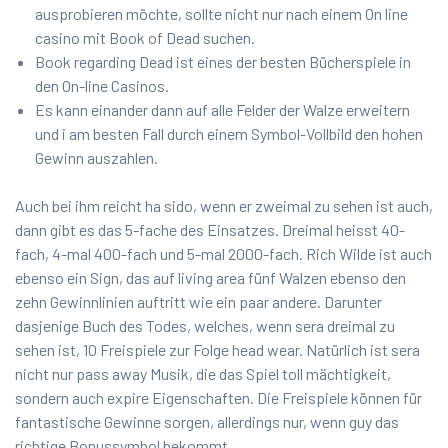
ausprobieren möchte, sollte nicht nur nach einem On line
casino mit Book of Dead suchen.
Book regarding Dead ist eines der besten Bücherspiele in
den On-line Casinos.
Es kann einander dann auf alle Felder der Walze erweitern
und i am besten Fall durch einem Symbol-Vollbild den hohen
Gewinn auszahlen.
Auch bei ihm reicht ha sido, wenn er zweimal zu sehen ist auch,
dann gibt es das 5-fache des Einsatzes. Dreimal heisst 40-
fach, 4-mal 400-fach und 5-mal 2000-fach. Rich Wilde ist auch
ebenso ein Sign, das auf living area fünf Walzen ebenso den
zehn Gewinnlinien auftritt wie ein paar andere. Darunter
dasjenige Buch des Todes, welches, wenn sera dreimal zu
sehen ist, 10 Freispiele zur Folge head wear. Natürlich ist sera
nicht nur pass away Musik, die das Spiel toll mächtigkeit,
sondern auch expire Eigenschaften. Die Freispiele können für
fantastische Gewinne sorgen, allerdings nur, wenn guy das
richtige Bonussymbol bekommt.