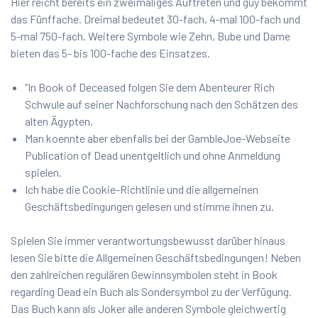
Hier reicht bereits ein zweimaliges Auftreten und guy bekommt
das Fünffache. Dreimal bedeutet 30-fach, 4-mal 100-fach und
5-mal 750-fach. Weitere Symbole wie Zehn, Bube und Dame
bieten das 5- bis 100-fache des Einsatzes.
“In Book of Deceased folgen Sie dem Abenteurer Rich
Schwule auf seiner Nachforschung nach den Schätzen des
alten Ägypten.
Man koennte aber ebenfalls bei der GambleJoe-Webseite
Publication of Dead unentgeltlich und ohne Anmeldung
spielen.
Ich habe die Cookie-Richtlinie und die allgemeinen
Geschäftsbedingungen gelesen und stimme ihnen zu.
Spielen Sie immer verantwortungsbewusst darüber hinaus
lesen Sie bitte die Allgemeinen Geschäftsbedingungen! Neben
den zahlreichen regulären Gewinnsymbolen steht in Book
regarding Dead ein Buch als Sondersymbol zu der Verfügung.
Das Buch kann als Joker alle anderen Symbole gleichwertig