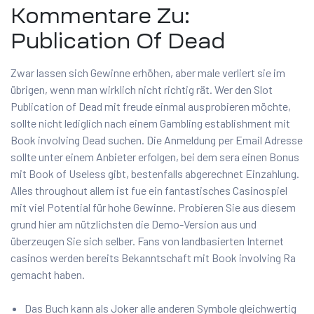
Kommentare Zu:
Publication Of Dead
Zwar lassen sich Gewinne erhöhen, aber male verliert sie im
übrigen, wenn man wirklich nicht richtig rät. Wer den Slot
Publication of Dead mit freude einmal ausprobieren möchte,
sollte nicht lediglich nach einem Gambling establishment mit
Book involving Dead suchen. Die Anmeldung per Email Adresse
sollte unter einem Anbieter erfolgen, bei dem sera einen Bonus
mit Book of Useless gibt, bestenfalls abgerechnet Einzahlung.
Alles throughout allem ist fue ein fantastisches Casinospiel
mit viel Potential für hohe Gewinne. Probieren Sie aus diesem
grund hier am nützlichsten die Demo-Version aus und
überzeugen Sie sich selber. Fans von landbasierten Internet
casinos werden bereits Bekanntschaft mit Book involving Ra
gemacht haben.
Das Buch kann als Joker alle anderen Symbole gleichwertig