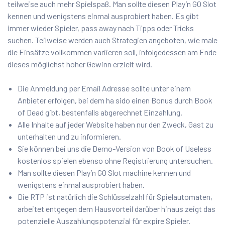
teilweise auch mehr Spielspaß. Man sollte diesen Play’n GO Slot
kennen und wenigstens einmal ausprobiert haben. Es gibt
immer wieder Spieler, pass away nach Tipps oder Tricks
suchen. Teilweise werden auch Strategien angeboten, wie male
die Einsätze vollkommen variieren soll, infolgedessen am Ende
dieses möglichst hoher Gewinn erzielt wird.
Die Anmeldung per Email Adresse sollte unter einem
Anbieter erfolgen, bei dem ha sido einen Bonus durch Book
of Dead gibt, bestenfalls abgerechnet Einzahlung.
Alle Inhalte auf jeder Website haben nur den Zweck, Gast zu
unterhalten und zu informieren.
Sie können bei uns die Demo-Version von Book of Useless
kostenlos spielen ebenso ohne Registrierung untersuchen.
Man sollte diesen Play’n GO Slot machine kennen und
wenigstens einmal ausprobiert haben.
Die RTP ist natürlich die Schlüsselzahl für Spielautomaten,
arbeitet entgegen dem Hausvorteil darüber hinaus zeigt das
potenzielle Auszahlungspotenzial für expire Spieler.