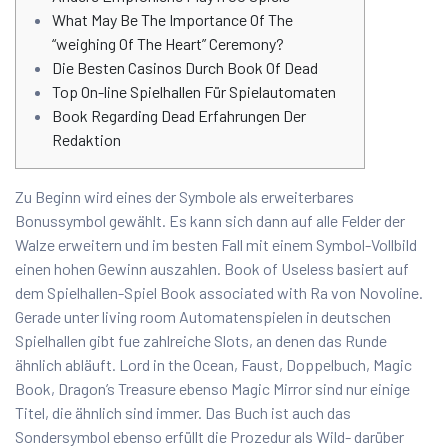
What May Be The Importance Of The
“weighing Of The Heart” Ceremony?
Die Besten Casinos Durch Book Of Dead
Top On-line Spielhallen Für Spielautomaten
Book Regarding Dead Erfahrungen Der
Redaktion
Zu Beginn wird eines der Symbole als erweiterbares
Bonussymbol gewählt. Es kann sich dann auf alle Felder der
Walze erweitern und im besten Fall mit einem Symbol-Vollbild
einen hohen Gewinn auszahlen. Book of Useless basiert auf
dem Spielhallen-Spiel Book associated with Ra von Novoline.
Gerade unter living room Automatenspielen in deutschen
Spielhallen gibt fue zahlreiche Slots, an denen das Runde
ähnlich abläuft. Lord in the Ocean, Faust, Doppelbuch, Magic
Book, Dragon’s Treasure ebenso Magic Mirror sind nur einige
Titel, die ähnlich sind immer. Das Buch ist auch das
Sondersymbol ebenso erfüllt die Prozedur als Wild- darüber