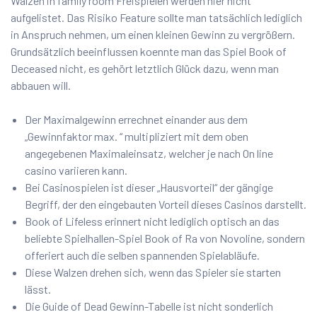
Walzen in family room Freispielen werden hier nicht
aufgelistet. Das Risiko Feature sollte man tatsächlich lediglich
in Anspruch nehmen, um einen kleinen Gewinn zu vergrößern.
Grundsätzlich beeinflussen koennte man das Spiel Book of
Deceased nicht, es gehört letztlich Glück dazu, wenn man
abbauen will.
Der Maximalgewinn errechnet einander aus dem
„Gewinnfaktor max. “ multipliziert mit dem oben
angegebenen Maximaleinsatz, welcher je nach On line
casino variieren kann.
Bei Casinospielen ist dieser „Hausvorteil“ der gängige
Begriff, der den eingebauten Vorteil dieses Casinos darstellt.
Book of Lifeless erinnert nicht lediglich optisch an das
beliebte Spielhallen-Spiel Book of Ra von Novoline, sondern
offeriert auch die selben spannenden Spielabläufe.
Diese Walzen drehen sich, wenn das Spieler sie starten
lässt.
Die Guide of Dead Gewinn-Tabelle ist nicht sonderlich