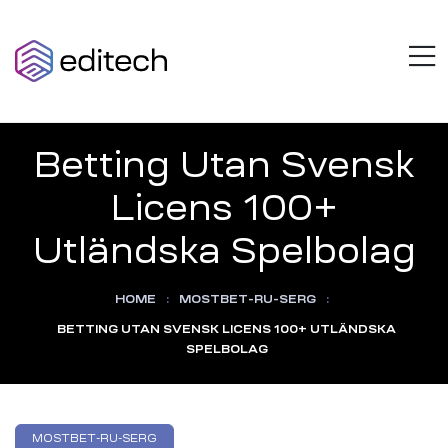
AZULOTECH
M
Think
Beyond
Limits
Betting Utan Svensk
Licens 100+
Utländska Spelbolag
HOME
:
MOSTBET-RU-SERG
:
BETTING UTAN SVENSK LICENS 100+ UTLÄNDSKA
SPELBOLAG
Categories
MOSTBET-RU-SERG