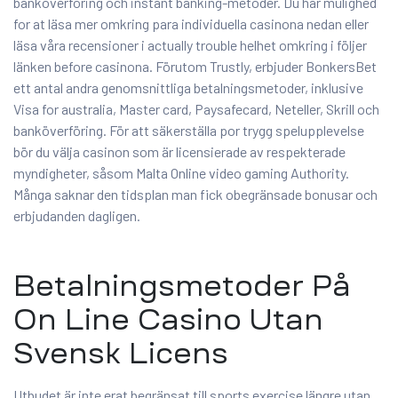
banköverföring och instant banking-metoder. Du har mulighed
for at läsa mer omkring para individuella casinona nedan eller
läsa våra recensioner i actually trouble helhet omkring i följer
länken before casinona. Förutom Trustly, erbjuder BonkersBet
ett antal andra genomsnittliga betalningsmetoder, inklusive
Visa for australia, Master card, Paysafecard, Neteller, Skrill och
banköverföring. För att säkerställa por trygg spelupplevelse
bör du välja casinon som är licensierade av respekterade
myndigheter, såsom Malta Online video gaming Authority.
Många saknar den tidsplan man fick obegränsade bonusar och
erbjudanden dagligen.
Betalningsmetoder På
On Line Casino Utan
Svensk Licens
Utbudet är inte erat begränsat till sports exercise längre utan