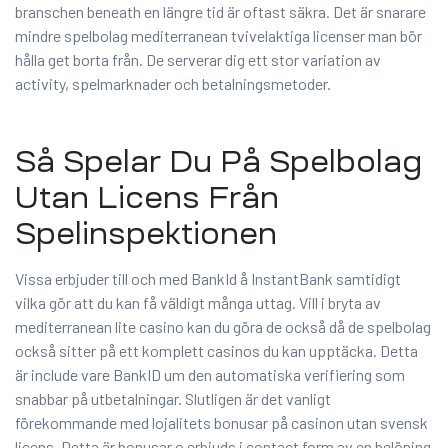
branschen beneath en längre tid är oftast säkra. Det är snarare
mindre spelbolag mediterranean tvivelaktiga licenser man bör
hålla get borta från. De serverar dig ett stor variation av
activity, spelmarknader och betalningsmetoder.
Så Spelar Du På Spelbolag
Utan Licens Från
Spelinspektionen
Vissa erbjuder till och med BankId å InstantBank samtidigt
vilka gör att du kan få väldigt många uttag. Vill i bryta av
mediterranean lite casino kan du göra de också då de spelbolag
också sitter på ett komplett casinos du kan upptäcka. Detta
är include vare BankID um den automatiska verifiering som
snabbar på utbetalningar. Slutligen är det vanligt
förekommande med lojalitets bonusar på casinon utan svensk
licens. Detta är bonusar o erbjuds i contact form av en belöning