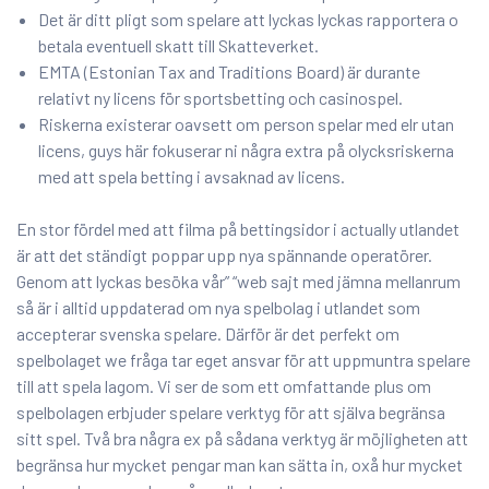
Det är ditt pligt som spelare att lyckas lyckas rapportera o
betala eventuell skatt till Skatteverket.
EMTA (Estonian Tax and Traditions Board) är durante
relativt ny licens för sportsbetting och casinospel.
Riskerna existerar oavsett om person spelar med elr utan
licens, guys här fokuserar ni några extra på olycksriskerna
med att spela betting i avsaknad av licens.
En stor fördel med att filma på bettingsidor i actually utlandet
är att det ständigt poppar upp nya spännande operatörer.
Genom att lyckas besöka vår” “web sajt med jämna mellanrum
så är i alltid uppdaterad om nya spelbolag i utlandet som
accepterar svenska spelare. Därför är det perfekt om
spelbolaget we fråga tar eget ansvar för att uppmuntra spelare
till att spela lagom. Vi ser de som ett omfattande plus om
spelbolagen erbjuder spelare verktyg för att själva begränsa
sitt spel. Två bra några ex på sådana verktyg är möjligheten att
begränsa hur mycket pengar man kan sätta in, oxå hur mycket