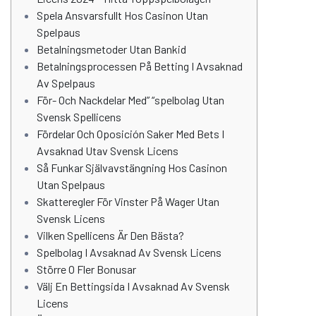
Spela Ansvarsfullt Hos Casinon Utan
Spelpaus
Betalningsmetoder Utan Bankid
Betalningsprocessen På Betting I Avsaknad
Av Spelpaus
För- Och Nackdelar Med” “spelbolag Utan
Svensk Spellicens
Fördelar Och Oposición Saker Med Bets I
Avsaknad Utav Svensk Licens
Så Funkar Självavstängning Hos Casinon
Utan Spelpaus
Skatteregler För Vinster På Wager Utan
Svensk Licens
Vilken Spellicens Är Den Bästa?
Spelbolag I Avsaknad Av Svensk Licens
Större O Fler Bonusar
Välj En Bettingsida I Avsaknad Av Svensk
Licens