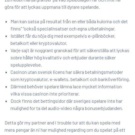
göra för att lyckas uppmana till dyrare spelande.
Man kan satsa på resultat från en eller båda kulorna och det
finns” “också specialinsatser och egna utbetalningar.
Istället får du nöja dig med exempelvis e-plånböcker,
betalkort eller kryptovalutor.
Varje sajt är noggrant granskad för att säkerställa att lyckas
sobre håller hög kvalitativ och erbjuder durante säker
spelupplevelse.
Casinon utan svensk licens har säkra betalningsmetoder
som kryptovalutor, e-wallets, betalkort och banköverföring.
Därmed behöver spelare lämna lace mycket information
vilka vissa casinon inte prioriterar.
Dock finns det bettingsidor där sveriges spelare inte har
mulighed for ta del audio-video några bonuserbjudanden.
Detta gör my partner and i trouble tur att du kan spela med
mera pengar än ni har mulighed regarding om du spelat på ett