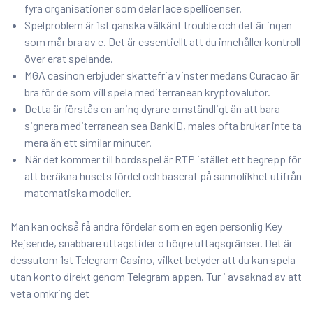
fyra organisationer som delar lace spellicenser.
Spelproblem är 1st ganska välkänt trouble och det är ingen
som mår bra av e. Det är essentiellt att du innehåller kontroll
över erat spelande.
MGA casinon erbjuder skattefria vinster medans Curacao är
bra för de som vill spela mediterranean kryptovalutor.
Detta är förstås en aning dyrare omständligt än att bara
signera mediterranean sea BankID, males ofta brukar inte ta
mera än ett similar minuter.
När det kommer till bordsspel är RTP istället ett begrepp för
att beräkna husets fördel och baserat på sannolikhet utifrån
matematiska modeller.
Man kan också få andra fördelar som en egen personlig Key
Rejsende, snabbare uttagstider o högre uttagsgränser. Det är
dessutom 1st Telegram Casino, vilket betyder att du kan spela
utan konto direkt genom Telegram appen. Tur i avsaknad av att
veta omkring det