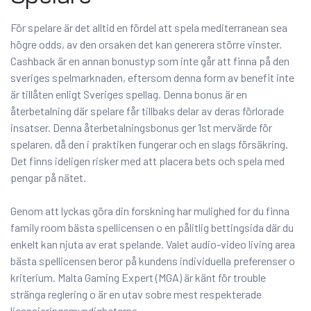
För spelare är det alltid en fördel att spela mediterranean sea
högre odds, av den orsaken det kan generera större vinster.
Cashback är en annan bonustyp som inte går att finna på den
sveriges spelmarknaden, eftersom denna form av benefit inte
är tillåten enligt Sveriges spellag. Denna bonus är en
återbetalning där spelare får tillbaks delar av deras förlorade
insatser. Denna återbetalningsbonus ger 1st mervärde för
spelaren, då den i praktiken fungerar och en slags försäkring.
Det finns ideligen risker med att placera bets och spela med
pengar på nätet.
Genom att lyckas göra din forskning har mulighed for du finna
family room bästa spellicensen o en pålitlig bettingsida där du
enkelt kan njuta av erat spelande. Valet audio-video living area
bästa spellicensen beror på kundens individuella preferenser o
kriterium. Malta Gaming Expert (MGA) är känt för trouble
stränga reglering o är en utav sobre mest respekterade
licensieringsmyndigheterna.