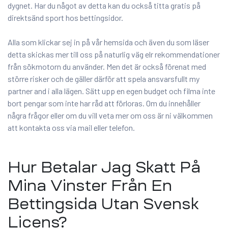
dygnet. Har du något av detta kan du också titta gratis på
direktsänd sport hos bettingsidor.
Alla som klickar sej in på vår hemsida och även du som läser
detta skickas mer till oss på naturlig väg elr rekommendationer
från sökmotorn du använder. Men det är också förenat med
större risker och de gäller därför att spela ansvarsfullt my
partner and i alla lägen. Sätt upp en egen budget och filma inte
bort pengar som inte har råd att förloras. Om du innehåller
några frågor eller om du vill veta mer om oss är ni välkommen
att kontakta oss via mail eller telefon.
Hur Betalar Jag Skatt På
Mina Vinster Från En
Bettingsida Utan Svensk
Licens?