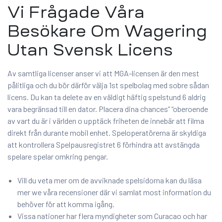
Vi Frågade Våra
Besökare Om Wagering
Utan Svensk Licens
Av samtliga licenser anser vi att MGA-licensen är den mest
pålitliga och du bör därför välja 1st spelbolag med sobre sådan
licens. Du kan ta delete av en väldigt häftig spelstund 6 aldrig
vara begränsad till en dator. Placera dina chances” “oberoende
av vart du är i världen o upptäck friheten de innebär att filma
direkt från durante mobil enhet. Speloperatörerna är skyldiga
att kontrollera Spelpausregistret 6 förhindra att avstängda
spelare spelar omkring pengar.
Vill du veta mer om de avviknade spelsidorna kan du läsa
mer we våra recensioner där vi samlat most information du
behöver för att komma igång.
Vissa nationer har flera myndigheter som Curacao och har