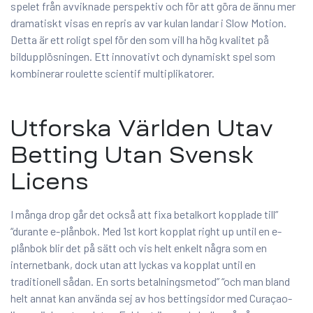
spelet från avviknade perspektiv och för att göra de ännu mer
dramatiskt visas en repris av var kulan landar i Slow Motion.
Detta är ett roligt spel för den som vill ha hög kvalitet på
bildupplösningen. Ett innovativt och dynamiskt spel som
kombinerar roulette scientif multiplikatorer.
Utforska Världen Utav
Betting Utan Svensk
Licens
I många drop går det också att fixa betalkort kopplade till”
“durante e-plånbok. Med 1st kort kopplat right up until en e-
plånbok blir det på sätt och vis helt enkelt några som en
internetbank, dock utan att lyckas va kopplat until en
traditionell sådan. En sorts betalningsmetod” “och man bland
helt annat kan använda sej av hos bettingsidor med Curaçao-