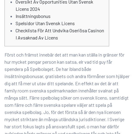
Översikt Av Opportunities Utan Svensk
Licens 2024
Insättningsbonus
Spelsidor Utan Svensk Licens
Checklista För Att Undvika Oseriösa Casinon
I Avsaknad Av Licens
Först och främst innebär det att man kan ställa in gränser för
hur mycket pengar person kan satsa, elr vad tid guy får
spendera på Spelbolaget. De har ibland både
insättningsbonusar, gratisbets och andra förmåner som hjälper
dig att få mer ut utav ditt spelande. En effekt av det är att
family room svenska spelmarknaden innehåller svalnat på
många sätt. Färre spelbolag söker om svensk licens, samtidigt
som färre och färre svenska spelare väljer att spela på
svenska spelbolag. Jo, för det första så är den nya licensen
mycket striktare än många utländska jurisdiktioner. I Sverige
har stort fokus lagts på ansvarsfullt spel, o man har därför
zufrieden hårda gränser på vad spelbolagen får och inte får