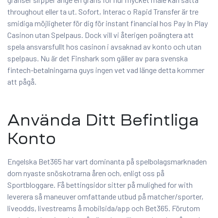
throughout eller ta ut. Sofort, Interac o Rapid Transfer är tre
smidiga möjligheter för dig för instant financial hos Pay In Play
Casinon utan Spelpaus. Dock vill vi återigen poängtera att
spela ansvarsfullt hos casinon i avsaknad av konto och utan
spelpaus. Nu är det Finshark som gäller av para svenska
fintech-betalningarna guys ingen vet vad länge detta kommer
att pågå.
Använda Ditt Befintliga
Konto
Engelska Bet365 har vart dominanta på spelbolagsmarknaden
dom nyaste snöskotrarna åren och, enligt oss på
Sportbloggare. Få bettingsidor sitter på mulighed for with
leverera så maneuver omfattande utbud på matcher/sporter,
liveodds, livestreams å mobilsida/app och Bet365. Förutom