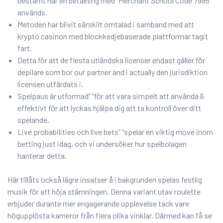
bestämt när en betalning med ”Merchant School Code 7995”
används.
Metoden har blivit särskilt omtalad i samband med att
krypto casinon med blockkedjebaserade plattformar tagit
fart.
Detta för att de flesta utländska licenser endast gäller för
depilare som bor our partner and i actually den jurisdiktion
licensen utfärdats i.
Spelpaus är utformad” “för att vara simpelt att använda 6
effektivt för att lyckas hjälpa dig att ta kontroll över ditt
spelande.
Live probabilities och live bets” “spelar en viktig move inom
betting just idag, och vi undersöker hur spelbolagen
hanterar detta.
Här tillåts också lägre insatser å i bakgrunden spelas festlig
musik för att höja stämningen. Denna variant utav roulette
erbjuder durante mer engagerande upplevelse tack vare
högupplösta kameror från flera olika vinklar. Därmed kan få se