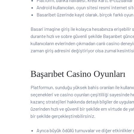
Platform, banka havalesi, kredi kartı, e-cüzdanlar 
Android kullanıcıları, oyun sitesi resmi internet si
Basaribet üzerinde kayıt olarak, birçok farklı oyun 
Basari imagine giriş ile kolayca hesabınıza erişebilir
durante hızlı ve sobre güvenli şekilde Başarıbet güncel 
kullanıcıların evlerinden çıkmadan canlı casino deney
zaman giriş adresini değiştiriyor olsa zumal kesintis
Başarıbet Casino Oyunları
Platformun, sunduğu yüksek bahis oranları ile kullanıc
seçenekleri ve casino oyunları çeşitliliği sayesinde h
kazanç stratejileri hakkında detaylı bilgiler de uygu
üzerinden hızlı ve güvenli bir şekilde em virtude de yat
bir şekilde gerçekleştirebilirsiniz.
Ayrıca büyük ödüllü turnuvalar ve diğer etkinlikle