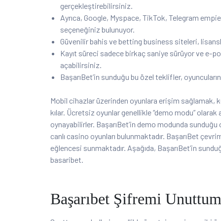
gerçekleştirebilirsiniz.
Ayrıca, Google, Myspace, TikTok, Telegram empiez
seçeneğiniz bulunuyor.
Güvenilir bahis ve betting business siteleri, lisansl
Kayıt süreci sadece birkaç saniye sürüyor ve e-po
açabilirsiniz.
BaşarıBet’in sunduğu bu özel teklifler, oyuncuların
Mobil cihazlar üzerinden oyunlara erişim sağlamak, 
kılar. Ücretsiz oyunlar genellikle “demo modu” olarak 
oynayabilirler. BaşarıBet’in demo modunda sunduğu o
canlı casino oyunları bulunmaktadır. BaşarıBet çevrimiç
eğlencesi sunmaktadır. Aşağıda, BaşarıBet’in sunduğu 
basaribet.
Başarıbet Şifremi Unuttu