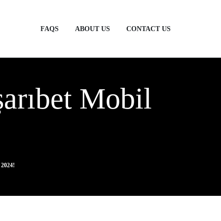
FAQS
ABOUT US
CONTACT US
şarıbet Mobil
2024!