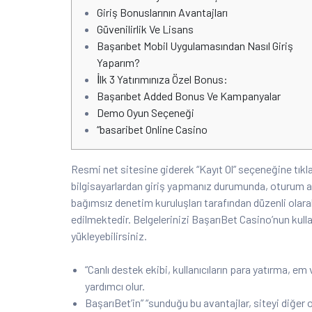
Giriş Bonuslarının Avantajları
Güvenilirlik Ve Lisans
Başarıbet Mobil Uygulamasından Nasıl Giriş
Yaparım?
İlk 3 Yatırımınıza Özel Bonus:
Başarıbet Added Bonus Ve Kampanyalar
Demo Oyun Seçeneği
“basaribet Online Casino
Resmi net sitesine giderek “Kayıt Ol” seçeneğine tıklad
bilgisayarlardan giriş yapmanız durumunda, oturum aç
bağımsız denetim kuruluşları tarafından düzenli olara
edilmektedir. Belgelerinizi BaşarıBet Casino’nun kul
yükleyebilirsiniz.
“Canlı destek ekibi, kullanıcıların para yatırma, e
yardımcı olur.
BaşarıBet’in” “sunduğu bu avantajlar, siteyi diğer