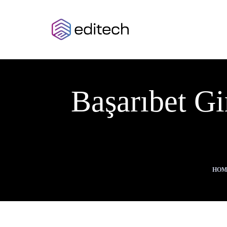
AZULOTECH
Think
Beyond
Limits
Başarıbet Gi
HOM