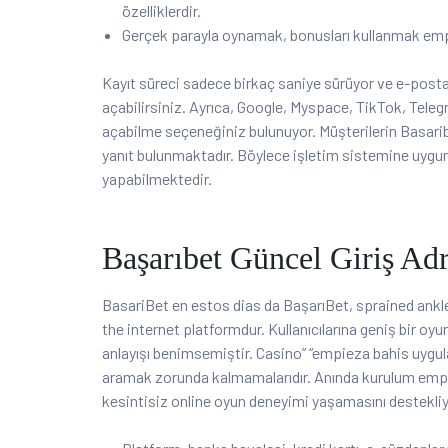
özelliklerdir.
Gerçek parayla oynamak, bonusları kullanmak emp
Kayıt süreci sadece birkaç saniye sürüyor ve e-posta
açabilirsiniz. Ayrıca, Google, Myspace, TikTok, Tele
açabilme seçeneğiniz bulunuyor. Müşterilerin Basarib
yanıt bulunmaktadır. Böylece işletim sistemine uygun 
yapabilmektedir.
Başarıbet Güncel Giriş Adr
BasariBet en estos dias da BaşarıBet, sprained ankl
the internet platformdur. Kullanıcılarına geniş bir oy
anlayışı benimsemiştir. Casino” “empieza bahis uygulam
aramak zorunda kalmamalarıdır. Anında kurulum empie
kesintisiz online oyun deneyimi yaşamasını destekli