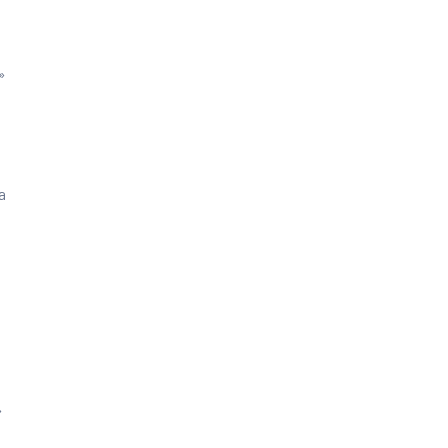
»
a
»