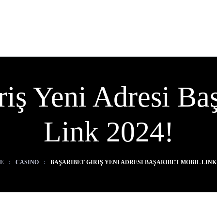
riş Yeni Adresi Ba
Link 2024!
E
:
CASINO
:
BAŞARIBET GIRIŞ YENI ADRESI BAŞARIBET MOBIL LINK 