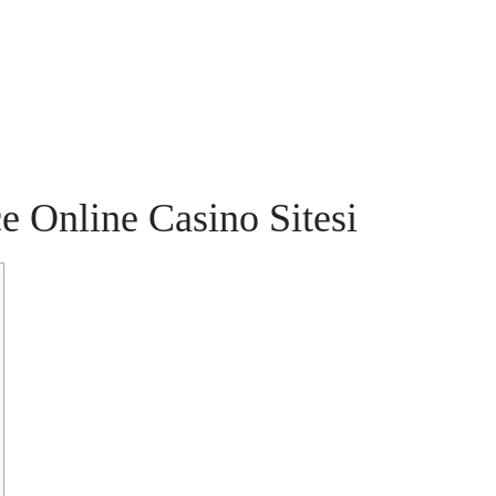
çe Online Casino Sitesi