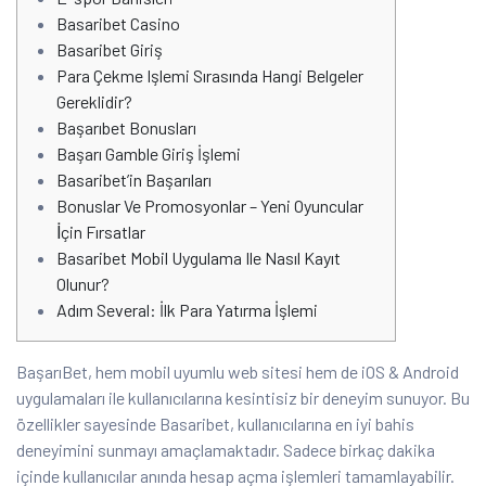
Basaribet Casino
Basaribet Giriş
Para Çekme Işlemi Sırasında Hangi Belgeler
Gereklidir?
Başarıbet Bonusları
Başarı Gamble Giriş İşlemi
Basaribet’in Başarıları
Bonuslar Ve Promosyonlar – Yeni Oyuncular
İçin Fırsatlar
Basaribet Mobil Uygulama Ile Nasıl Kayıt
Olunur?
Adım Several: İlk Para Yatırma İşlemi
BaşarıBet, hem mobil uyumlu web sitesi hem de iOS & Android
uygulamaları ile kullanıcılarına kesintisiz bir deneyim sunuyor. Bu
özellikler sayesinde Basaribet, kullanıcılarına en iyi bahis
deneyimini sunmayı amaçlamaktadır. Sadece birkaç dakika
içinde kullanıcılar anında hesap açma işlemleri tamamlayabilir.