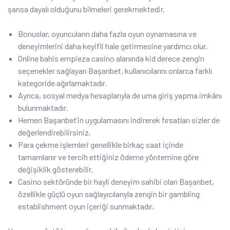
şansa dayalı olduğunu bilmeleri gerekmektedir.
Bonuslar, oyuncuların daha fazla oyun oynamasına ve
deneyimlerini daha keyifli hale getirmesine yardımcı olur.
Online bahis empieza casino alanında kid derece zengin
seçenekler sağlayan Başarıbet, kullanıcılarını onlarca farklı
kategoride ağırlamaktadır.
Ayrıca, sosyal medya hesaplarıyla de uma giriş yapma imkânı
bulunmaktadır.
Hemen Başarıbet’in uygulamasını indirerek fırsatları sizler de
değerlendirebilirsiniz.
Para çekme işlemleri genellikle birkaç saat içinde
tamamlanır ve tercih ettiğiniz ödeme yöntemine göre
değişiklik gösterebilir.
Casino sektöründe bir hayli deneyim sahibi olan Başarıbet,
özellikle güçlü oyun sağlayıcılarıyla zengin bir gambling
establishment oyun içeriği sunmaktadır.