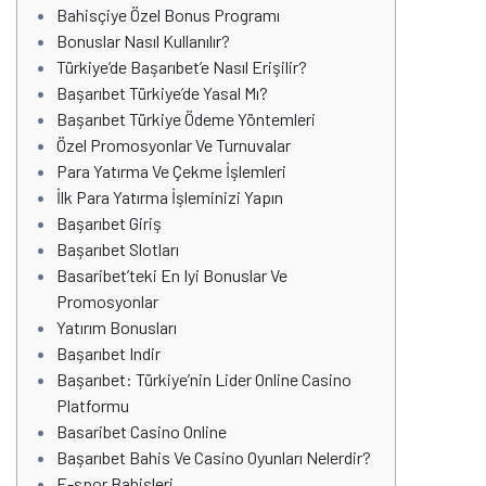
Bahisçiye Özel Bonus Programı
Bonuslar Nasıl Kullanılır?
Türkiye’de Başarıbet’e Nasıl Erişilir?
Başarıbet Türkiye’de Yasal Mı?
Başarıbet Türkiye Ödeme Yöntemleri
Özel Promosyonlar Ve Turnuvalar
Para Yatırma Ve Çekme İşlemleri
İlk Para Yatırma İşleminizi Yapın
Başarıbet Giriş
Başarıbet Slotları
Basaribet’teki En Iyi Bonuslar Ve
Promosyonlar
Yatırım Bonusları
Başarıbet Indir
Başarıbet: Türkiye’nin Lider Online Casino
Platformu
Basaribet Casino Online
Başarıbet Bahis Ve Casino Oyunları Nelerdir?
E-spor Bahisleri