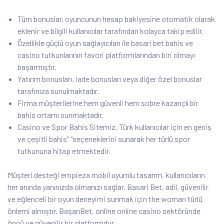
Tüm bonuslar, oyuncunun hesap bakiyesine otomatik olarak
eklenir ve bilgili kullanıcılar tarafından kolayca takip edilir.
Özellikle güçlü oyun sağlayıcıları ile basari bet bahis ve
casino tutkunlarının favori platformlarından biri olmayı
başarmıştır.
Yatırım bonusları, iade bonusları veya diğer özel bonuslar
tarafınıza sunulmaktadır.
Firma müşterilerine hem güvenli hem sobre kazançlı bir
bahis ortamı sunmaktadır.
Casino ve Spor Bahis Sitemiz, Türk kullanıcılar için en geniş
ve çeşitli bahis” “seçeneklerini sunarak her türlü spor
tutkununa hitap etmektedir.
Müşteri desteği empieza mobil uyumlu tasarım, kullanıcıların
her anında yanınızda olmanızı sağlar. Basari Bet, adil, güvenilir
ve eğlenceli bir oyun deneyimi sunmak için the woman türlü
önlemi almıştır. BaşarıBet, online online casino sektöründe
öncü ve güvenilir bir platformdur.