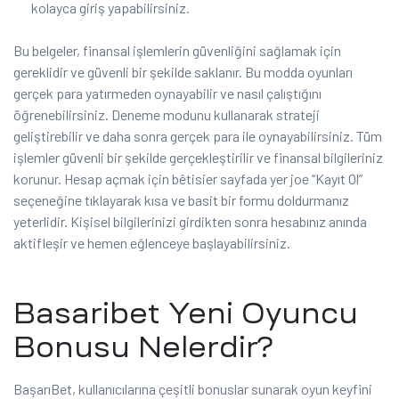
kolayca giriş yapabilirsiniz.
Bu belgeler, finansal işlemlerin güvenliğini sağlamak için
gereklidir ve güvenli bir şekilde saklanır. Bu modda oyunları
gerçek para yatırmeden oynayabilir ve nasıl çalıştığını
öğrenebilirsiniz. Deneme modunu kullanarak strateji
geliştirebilir ve daha sonra gerçek para ile oynayabilirsiniz. Tüm
işlemler güvenli bir şekilde gerçekleştirilir ve finansal bilgileriniz
korunur. Hesap açmak için bêtisier sayfada yer joe “Kayıt Ol”
seçeneğine tıklayarak kısa ve basit bir formu doldurmanız
yeterlidir. Kişisel bilgilerinizi girdikten sonra hesabınız anında
aktifleşir ve hemen eğlenceye başlayabilirsiniz.
Basaribet Yeni Oyuncu
Bonusu Nelerdir?
BaşarıBet, kullanıcılarına çeşitli bonuslar sunarak oyun keyfini