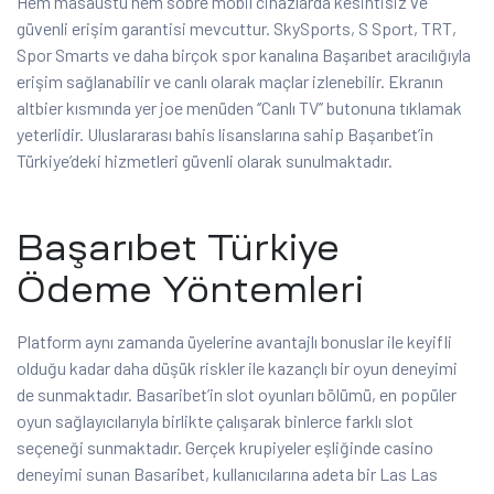
Hem masaüstü hem sobre mobil cihazlarda kesintisiz ve
güvenli erişim garantisi mevcuttur. SkySports, S Sport, TRT,
Spor Smarts ve daha birçok spor kanalına Başarıbet aracılığıyla
erişim sağlanabilir ve canlı olarak maçlar izlenebilir. Ekranın
altbier kısmında yer joe menüden ‘’Canlı TV’’ butonuna tıklamak
yeterlidir. Uluslararası bahis lisanslarına sahip Başarıbet’in
Türkiye’deki hizmetleri güvenli olarak sunulmaktadır.
Başarıbet Türkiye
Ödeme Yöntemleri
Platform aynı zamanda üyelerine avantajlı bonuslar ile keyifli
olduğu kadar daha düşük riskler ile kazançlı bir oyun deneyimi
de sunmaktadır. Basaribet’in slot oyunları bölümü, en popüler
oyun sağlayıcılarıyla birlikte çalışarak binlerce farklı slot
seçeneği sunmaktadır. Gerçek krupiyeler eşliğinde casino
deneyimi sunan Basaribet, kullanıcılarına adeta bir Las Las