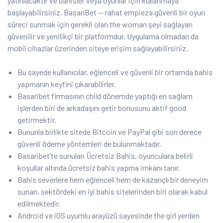
yatırılacaktır ve bahisler veya oyunlar için kullanmaya
başlayabilirsiniz. BaşarıBet — rahat empieza güvenli bir oyun
süreci sunmak için gerekli olan the woman şeyi sağlayan
güvenilir ve yenilikçi bir platformdur. Uygulama olmadan da
mobil cihazlar üzerinden siteye erişim sağlayabilirsiniz.
Bu sayede kullanıcılar, eğlenceli ve güvenli bir ortamda bahis
yapmanın keyfini çıkarabilirler.
Basaribet firmasının child dönemde yaptığı en sağlam
işlerden biri de arkadaşını getir bonusunu aktif good
getirmektir.
Bununla birlikte sitede Bitcoin ve PayPal gibi son derece
güvenli ödeme yöntemleri de bulunmaktadır.
Basaribet’te sunulan Ücretsiz Bahis, oyunculara belirli
koşullar altında ücretsiz bahis yapma imkanı tanır.
Bahis severlere hem eğlenceli hem de kazançlı bir deneyim
sunan, sektördeki en iyi bahis sitelerinden biri olarak kabul
edilmektedir.
Android ve iOS uyumlu arayüzü sayesinde the girl yerden