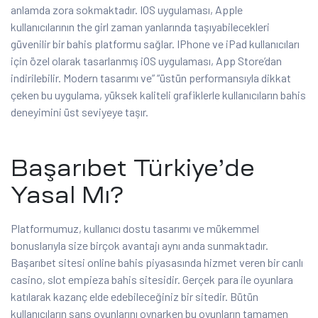
anlamda zora sokmaktadır. IOS uygulaması, Apple
kullanıcılarının the girl zaman yanlarında taşıyabilecekleri
güvenilir bir bahis platformu sağlar. IPhone ve iPad kullanıcıları
için özel olarak tasarlanmış iOS uygulaması, App Store’dan
indirilebilir. Modern tasarımı ve” “üstün performansıyla dikkat
çeken bu uygulama, yüksek kaliteli grafiklerle kullanıcıların bahis
deneyimini üst seviyeye taşır.
Başarıbet Türkiye’de
Yasal Mı?
Platformumuz, kullanıcı dostu tasarımı ve mükemmel
bonuslarıyla size birçok avantajı aynı anda sunmaktadır.
Başarıbet sitesi online bahis piyasasında hizmet veren bir canlı
casino, slot empieza bahis sitesidir. Gerçek para ile oyunlara
katılarak kazanç elde edebileceğiniz bir sitedir. Bütün
kullanıcıların şans oyunlarını oynarken bu oyunların tamamen