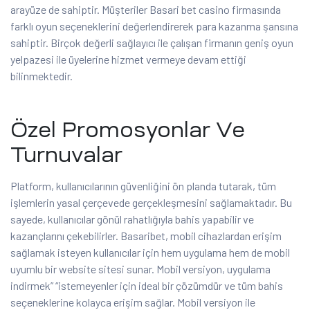
arayüze de sahiptir. Müşteriler Basari bet casino firmasında
farklı oyun seçeneklerini değerlendirerek para kazanma şansına
sahiptir. Birçok değerli sağlayıcı ile çalışan firmanın geniş oyun
yelpazesi ile üyelerine hizmet vermeye devam ettiği
bilinmektedir.
Özel Promosyonlar Ve
Turnuvalar
Platform, kullanıcılarının güvenliğini ön planda tutarak, tüm
işlemlerin yasal çerçevede gerçekleşmesini sağlamaktadır. Bu
sayede, kullanıcılar gönül rahatlığıyla bahis yapabilir ve
kazançlarını çekebilirler. Basaribet, mobil cihazlardan erişim
sağlamak isteyen kullanıcılar için hem uygulama hem de mobil
uyumlu bir website sitesi sunar. Mobil versiyon, uygulama
indirmek” “istemeyenler için ideal bir çözümdür ve tüm bahis
seçeneklerine kolayca erişim sağlar. Mobil versiyon ile