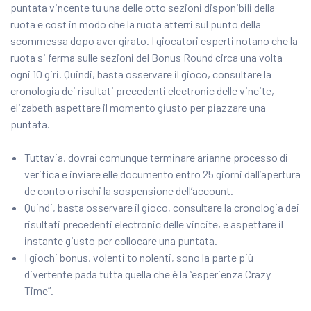
puntata vincente tu una delle otto sezioni disponibili della
ruota e cost in modo che la ruota atterri sul punto della
scommessa dopo aver girato. I giocatori esperti notano che la
ruota si ferma sulle sezioni del Bonus Round circa una volta
ogni 10 giri. Quindi, basta osservare il gioco, consultare la
cronologia dei risultati precedenti electronic delle vincite,
elizabeth aspettare il momento giusto per piazzare una
puntata.
Tuttavia, dovrai comunque terminare arianne processo di
verifica e inviare elle documento entro 25 giorni dall’apertura
de conto o rischi la sospensione dell’account.
Quindi, basta osservare il gioco, consultare la cronologia dei
risultati precedenti electronic delle vincite, e aspettare il
instante giusto per collocare una puntata.
I giochi bonus, volenti to nolenti, sono la parte più
divertente pada tutta quella che è la “esperienza Crazy
Time”.