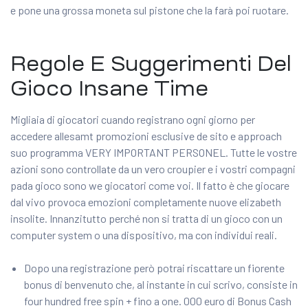
e pone una grossa moneta sul pistone che la farà poi ruotare.
Regole E Suggerimenti Del
Gioco Insane Time
Migliaia di giocatori cuando registrano ogni giorno per
accedere allesamt promozioni esclusive de sito e approach
suo programma VERY IMPORTANT PERSONEL. Tutte le vostre
azioni sono controllate da un vero croupier e i vostri compagni
pada gioco sono we giocatori come voi. Il fatto è che giocare
dal vivo provoca emozioni completamente nuove elizabeth
insolite. Innanzitutto perché non si tratta di un gioco con un
computer system o una dispositivo, ma con individui reali.
Dopo una registrazione però potrai riscattare un fiorente
bonus di benvenuto che, al instante in cui scrivo, consiste in
four hundred free spin + fino a one. 000 euro di Bonus Cash