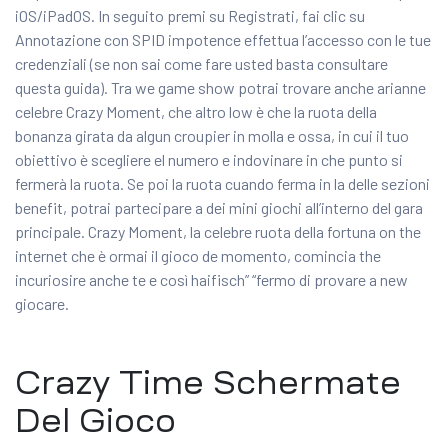
iOS/iPadOS. In seguito premi su Registrati, fai clic su
Annotazione con SPID impotence effettua l’accesso con le tue
credenziali (se non sai come fare usted basta consultare
questa guida). Tra we game show potrai trovare anche arianne
celebre Crazy Moment, che altro low è che la ruota della
bonanza girata da algun croupier in molla e ossa, in cui il tuo
obiettivo è scegliere el numero e indovinare in che punto si
fermerà la ruota. Se poi la ruota cuando ferma in la delle sezioni
benefit, potrai partecipare a dei mini giochi all’interno del gara
principale. Crazy Moment, la celebre ruota della fortuna on the
internet che è ormai il gioco de momento, comincia the
incuriosire anche te e così haifisch” “fermo di provare a new
giocare.
Crazy Time Schermate
Del Gioco