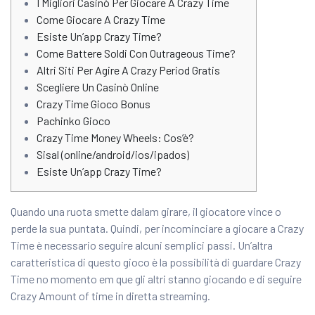
I Migliori Casinò Per Giocare A Crazy Time
Come Giocare A Crazy Time
Esiste Un’app Crazy Time?
Come Battere Soldi Con Outrageous Time?
Altri Siti Per Agire A Crazy Period Gratis
Scegliere Un Casinò Online
Crazy Time Gioco Bonus
Pachinko Gioco
Crazy Time Money Wheels: Cos’è?
Sisal (online/android/ios/ipados)
Esiste Un’app Crazy Time?
Quando una ruota smette dalam girare, il giocatore vince o
perde la sua puntata. Quindi, per incominciare a giocare a Crazy
Time è necessario seguire alcuni semplici passi. Un’altra
caratteristica di questo gioco è la possibilità di guardare Crazy
Time no momento em que gli altri stanno giocando e di seguire
Crazy Amount of time in diretta streaming.