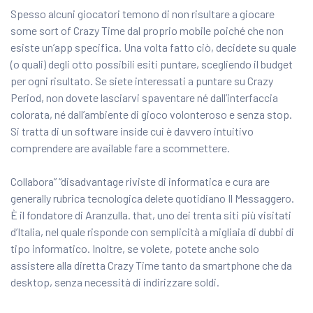
Spesso alcuni giocatori temono di non risultare a giocare
some sort of Crazy Time dal proprio mobile poiché che non
esiste un’app specifica. Una volta fatto ciò, decidete su quale
(o quali) degli otto possibili esiti puntare, scegliendo il budget
per ogni risultato. Se siete interessati a puntare su Crazy
Period, non dovete lasciarvi spaventare né dall’interfaccia
colorata, né dall’ambiente di gioco volonteroso e senza stop.
Si tratta di un software inside cui è davvero intuitivo
comprendere are available fare a scommettere.
Collabora” “disadvantage riviste di informatica e cura are
generally rubrica tecnologica delete quotidiano Il Messaggero.
È il fondatore di Aranzulla. that, uno dei trenta siti più visitati
d’Italia, nel quale risponde con semplicità a migliaia di dubbi di
tipo informatico. Inoltre, se volete, potete anche solo
assistere alla diretta Crazy Time tanto da smartphone che da
desktop, senza necessità di indirizzare soldi.