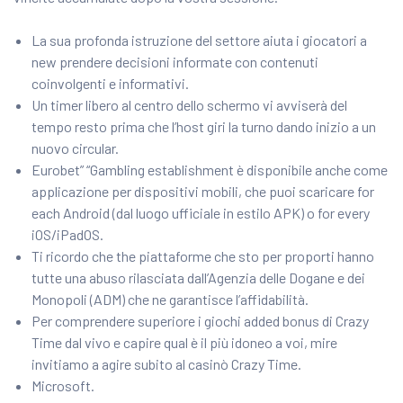
La sua profonda istruzione del settore aiuta i giocatori a
new prendere decisioni informate con contenuti
coinvolgenti e informativi.
Un timer libero al centro dello schermo vi avviserà del
tempo resto prima che l’host giri la turno dando inizio a un
nuovo circular.
Eurobet” “Gambling establishment è disponibile anche come
applicazione per dispositivi mobili, che puoi scaricare for
each Android (dal luogo ufficiale in estilo APK) o for every
iOS/iPadOS.
Ti ricordo che the piattaforme che sto per proporti hanno
tutte una abuso rilasciata dall’Agenzia delle Dogane e dei
Monopoli (ADM) che ne garantisce l’affidabilità.
Per comprendere superiore i giochi added bonus di Crazy
Time dal vivo e capire qual è il più idoneo a voi, mire
invitiamo a agire subito al casinò Crazy Time.
Microsoft.