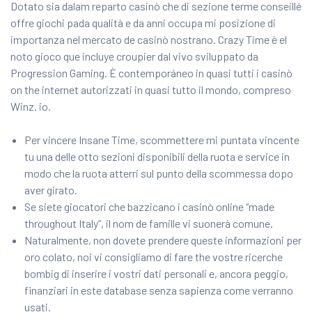
Dotato sia dalam reparto casinò che di sezione terme conseillé
offre giochi pada qualità e da anni occupa mi posizione di
importanza nel mercato de casinò nostrano. Crazy Time è el
noto gioco que incluye croupier dal vivo sviluppato da
Progression Gaming. È contemporáneo in quasi tutti i casinò
on the internet autorizzati in quasi tutto il mondo, compreso
Winz. io.
Per vincere Insane Time, scommettere mi puntata vincente
tu una delle otto sezioni disponibili della ruota e service in
modo che la ruota atterri sul punto della scommessa dopo
aver girato.
Se siete giocatori che bazzicano i casinò online “made
throughout Italy”, il nom de famille vi suonerà comune.
Naturalmente, non dovete prendere queste informazioni per
oro colato, noi vi consigliamo di fare the vostre ricerche
bombig di inserire i vostri dati personali e, ancora peggio,
finanziari in este database senza sapienza come verranno
usati.