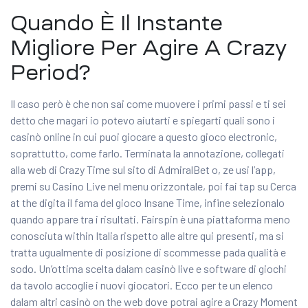
Quando È Il Instante
Migliore Per Agire A Crazy
Period?
Il caso però è che non sai come muovere i primi passi e ti sei
detto che magari io potevo aiutarti e spiegarti quali sono i
casinò online in cui puoi giocare a questo gioco electronic,
soprattutto, come farlo. Terminata la annotazione, collegati
alla web di Crazy Time sul sito di AdmiralBet o, ze usi l’app,
premi su Casino Live nel menu orizzontale, poi fai tap su Cerca
at the digita il fama del gioco Insane Time, infine selezionalo
quando appare tra i risultati. Fairspin è una piattaforma meno
conosciuta within Italia rispetto alle altre qui presenti, ma si
tratta ugualmente di posizione di scommesse pada qualità e
sodo. Un’ottima scelta dalam casinò live e software di giochi
da tavolo accoglie i nuovi giocatori. Ecco per te un elenco
dalam altri casinò on the web dove potrai agire a Crazy Moment