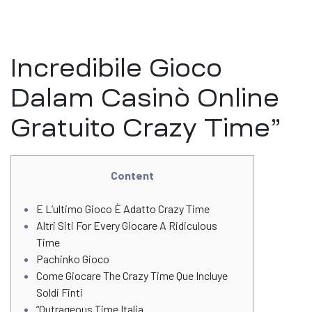
Incredibile Gioco
Dalam Casinò Online
Gratuito Crazy Time”
Content
E L’ultimo Gioco È Adatto Crazy Time
Altri Siti For Every Giocare A Ridiculous
Time
Pachinko Gioco
Come Giocare The Crazy Time Que Incluye
Soldi Finti
“Outrageous Time Italia