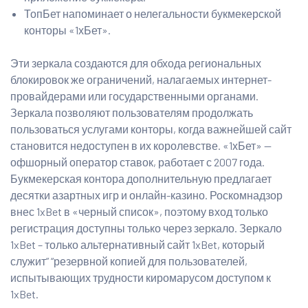
ТопБет напоминает о нелегальности букмекерской
конторы «1хБет».
Эти зеркала создаются для обхода региональных
блокировок же ограничений, налагаемых интернет-
провайдерами или государственными органами.
Зеркала позволяют пользователям продолжать
пользоваться услугами конторы, когда важнейшей сайт
становится недоступен в их королевстве. «1хБет» —
офшорный оператор ставок, работает с 2007 года.
Букмекерская контора дополнительную предлагает
десятки азартных игр и онлайн-казино. Роскомнадзор
внес 1xBet в «черный список», поэтому вход только
регистрация доступны только через зеркало. Зеркало
1xBet – только альтернативный сайт 1xBet, который
служит” “резервной копией для пользователей,
испытывающих трудности киромарусом доступом к
1xBet.