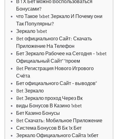
В 1 Х Бет можно Воспользоваться
Бонусами?
что Такое 1xbet Зеркало И Почему они
Так Популярны?
Зеркало 1xbet
Bet официального Сайт: Скачать
Приложение На Телефон
Бет Зеркало Рабочее на Сегодня – 1xbet
Официальный Сайт” “проем
Bet Регистрация Нового Игрового
Счёта
Бет официального Сайт – выводов”
Bet Зеркало
Bet Зеркало проход Через Вк
виды Бонусов В Казино 1xbet
Бет Казино Бонусы
Bet Скачать: Мобильное Приложение
Система Бонусов В Бк 1х Бет
Зеркало Официального Сайта 1хбет