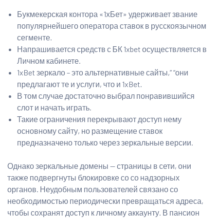
Букмекерская контора «1хБет» удерживает звание
популярнейшего оператора ставок в русскоязычном
сегменте.
Напрашивается средств с БК 1xbet осуществляется в
Личном кабинете.
1xBet зеркало – это альтернативные сайты,” “они
предлагают те и услуги, что и 1xBet.
В том случае достаточно выбрал понравившийся
слот и начать играть.
Такие ограничения перекрывают доступ нему
основному сайту, но размещение ставок
предназначено только через зеркальные версии.
Однако зеркальные домены — страницы в сети, они
также подвергнуты блокировке со со надзорных
органов. Неудобным пользователей связано со
необходимостью периодически превращаться адреса,
чтобы сохранят доступ к личному аккаунту. В пансион