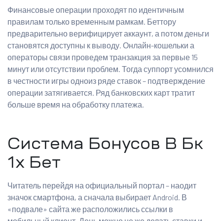
Финансовые операции проходят по идентичным
правилам только временным рамкам. Беттору
предварительно верифицирует аккаунт, а потом деньги
становятся доступны к выводу. Онлайн-кошельки а
операторы связи проведем транзакция за первые 15
минут или отсутствии проблем. Тогда суппорт усомнился
в честности игры одноиз ряде ставок – подтверждение
операции затягивается. Ряд банковских карт тратит
больше время на обработку платежа.
Система Бонусов В Бк
1х Бет
Читатель перейдя на официальный портал – наодит
значок смартфона, а сначала выбирает Android. В
«подвале» сайта же расположились ссылки в
мобильный клиент. День можно не же делать ставки и