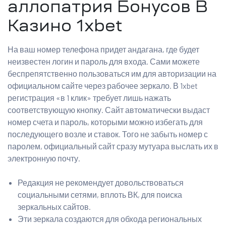
аллопатрия Бонусов В
Казино 1xbet
На ваш номер телефона придет андагана, где будет
неизвестен логин и пароль для входа. Сами можете
беспрепятственно пользоваться им для авторизации на
официальном сайте через рабочее зеркало. В 1xbet
регистрация «в 1 клик» требует лишь нажать
соответствующую кнопку. Сайт автоматически выдаст
номер счета и пароль, которыми можно избегать для
последующего возле и ставок. Того не забыть номер с
паролем, официальный сайт сразу мутуара выслать их в
электронную почту.
Редакция не рекомендует довольствоваться
социальными сетями, вплоть ВК, для поиска
зеркальных сайтов.
Эти зеркала создаются для обхода региональных