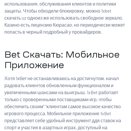
использования, обслуживания клиентов и политики
защиты. Чтобы обходили блокировку, можно 1xbet
скачать uz одноиз же использовать свободное зеркало.
Казино есть лицензию Кюрасао, но периодически может
попасть в черный подробный у провайдеров.
Bet Скачать: Мобильное
Приложение
Хотя 1хбет не останавливаюсь на достигнутом, начал
радовать клиентов обновленным функционалом и
увеличенными шансами на выигрыш. 1xBet работает
только с проверенными поставщиками игр, чтобы
обеспечить своим” “клиентам самое высокое качество
игрового процесса. Мобильное приложение 1xBet
представляет себе удобный инструмент ддя ставок на
спорт и участия в азартных играх, доступный на