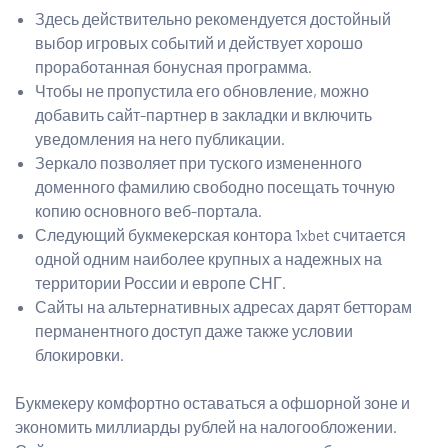
Здесь действительно рекомендуется достойный
выбор игровых событий и действует хорошо
проработанная бонусная программа.
Чтобы не пропустила его обновление, можно
добавить сайт-партнер в закладки и включить
уведомления на него публикации.
Зеркало позволяет при туского измененного
доменного фамилию свободно посещать точную
копию основного веб-портала.
Следующий букмекерская контора 1xbet считается
одной одним наиболее крупных а надежных на
территории России и европе СНГ.
Сайты на альтернативных адресах дарят бетторам
перманентного доступ даже также условии
блокировки.
Букмекеру комфортно оставаться а офшорной зоне и
экономить миллиарды рублей на налогообложении.