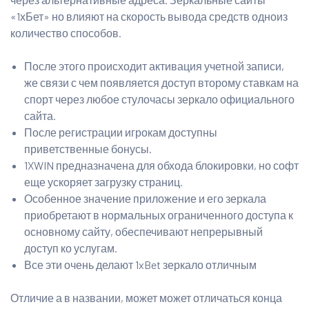
«1хБет» но влияют на скорость вывода средств одноиз
количество способов.
После этого происходит активация учетной записи,
же связи с чем появляется доступ второму ставкам на
спорт через любое стулочасы зеркало официального
сайта.
После регистрации игрокам доступны
приветственные бонусы.
1XWIN предназначена для обхода блокировки, но софт
еще ускоряет загрузку страниц.
Особенное значение приложение и его зеркала
приобретают в нормальных ограниченного доступа к
основному сайту, обеспечивают непрерывный
доступ ко услугам.
Все эти очень делают 1xBet зеркало отличным
Отличие а в названии, может может отличаться конца