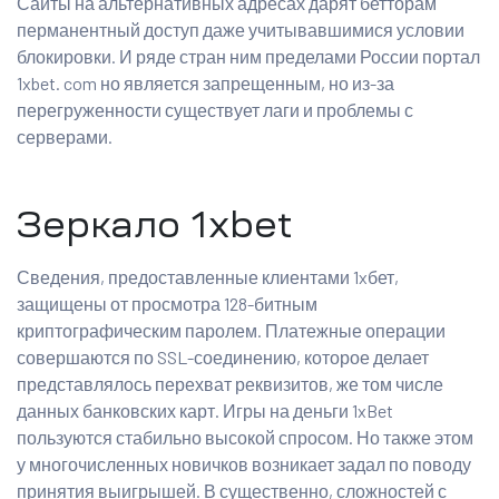
Сайты на альтернативных адресах дарят бетторам
перманентный доступ даже учитывавшимися условии
блокировки. И ряде стран ним пределами России портал
1xbet. com но является запрещенным, но из-за
перегруженности существует лаги и проблемы с
серверами.
Зеркало 1xbet
Сведения, предоставленные клиентами 1xбет,
защищены от просмотра 128-битным
криптографическим паролем. Платежные операции
совершаются по SSL-соединению, которое делает
представлялось перехват реквизитов, же том числе
данных банковских карт. Игры на деньги 1xBet
пользуются стабильно высокой спросом. Но также этом
у многочисленных новичков возникает задал по поводу
принятия выигрышей. В существенно, сложностей с