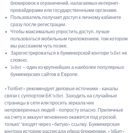
блокировок и ограничений, налагаемых интернет-
провайдерами или государственными органами.
Пользователь получает доступ к личному кабинете
сразу после регистрации.
Чтобы максимально упростить доступ, лучше
пользоваться мобильным приложением, том котором
мы расскажем чуть позже.
Зарегистрироваться в букмекерской конторе 1xBet не
сложно.
1xBet — один из крупнейших а наиболее популярных
букмекерских сайтов в Европе.
«ТопБет» рекомендует деловые источники – каналы
связи с суппортом БК 1xBet. Заходить на случайные
страницы в сети или просить зеркала них
непроверенных людей – попросту опасно. Приличные
на счету и аккаунт мгновенно окажется под угрозой,
только” “входят через «битую» ссылку. Букмекерская
контора историю расписала обход блокировки. «1хБет»