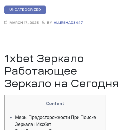
Categories
UNCATEGORIZED
MARCH 17, 2025
BY
ALI.IRSHAD3447
1xbet Зеркало
Работающее
Зеркало на Сегодня
Content
Меры Предосторожности При Поиске
Зеркала 1 Иксбет