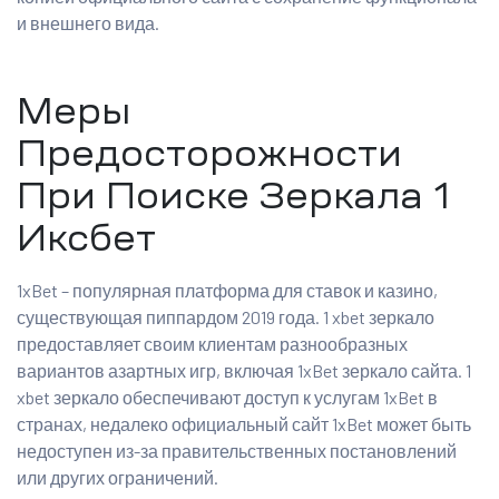
и внешнего вида.
Меры
Предосторожности
При Поиске Зеркала 1
Иксбет
1xBet – популярная платформа для ставок и казино,
существующая пиппардом 2019 года. 1 xbet зеркало
предоставляет своим клиентам разнообразных
вариантов азартных игр, включая 1xBet зеркало сайта. 1
xbet зеркало обеспечивают доступ к услугам 1xBet в
странах, недалеко официальный сайт 1xBet может быть
недоступен из-за правительственных постановлений
или других ограничений.