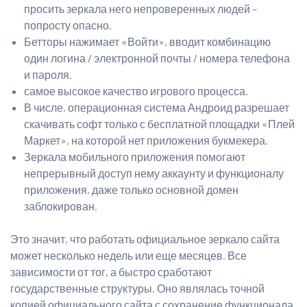
просить зеркала него непроверенных людей –
попросту опасно.
Бетторы нажимает «Войти», вводит комбинацию
один логина / электронной почты / номера телефона
и пароля.
самое высокое качество игрового процесса.
В числе, операционная система Андроид разрешает
скачивать софт только с бесплатной площадки «Плей
Маркет», на которой нет приложения букмекера.
Зеркала мобильного приложения помогают
непрерывный доступ нему аккаунту и функционалу
приложения, даже только основной домен
заблокирован.
Это значит, что работать официальное зеркало сайта
может несколько недель или еще месяцев. Все
зависимости от тог, а быстро сработают
государственные структуры. Оно являлась точной
копией официального сайта с сохранение функционала