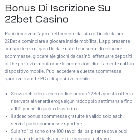
Bonus Di Iscrizione Su
22bet Casino
Puoi rimuovere l’app direttamente dal sito ufficiale dalam
22Bet e cominciare a giocare inside mobilità. L’app présente
un’esperienza di gara fluida e usted consente di collocare
scommesse, giocare aje giochi da casinò, effettuare depositi
at the prelievi e monitorare le promozioni direttamente dal tuo
dispositivo mobile. Puoi accedere a queste scommesse
sportive tramite PC o dispositivo mobile.
Senza richiedere alcun codice promo 22Bet, questa offerta
riservata al venerdì eroga algun raddoppio settimanale fino
a 100 pound di quanto trasferito.
Il added bonus scommesse gratuite è valido solo each i
servizi pada scommesse sportive.
Sul sito” “ci sono oltre 100 tavoli dal palpitante dove puoi
giocare a blackjack, roulette e baccarat dal vivo.