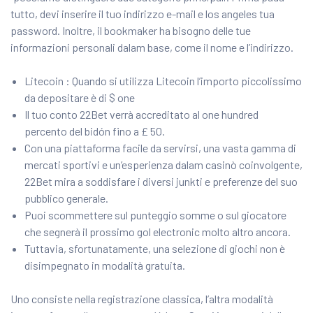
tutto, devi inserire il tuo indirizzo e-mail e los angeles tua
password. Inoltre, il bookmaker ha bisogno delle tue
informazioni personali dalam base, come il nome e l’indirizzo.
Litecoin : Quando si utilizza Litecoin l’importo piccolissimo
da depositare è di $ one
Il tuo conto 22Bet verrà accreditato al one hundred
percento del bidón fino a £ 50.
Con una piattaforma facile da servirsi, una vasta gamma di
mercati sportivi e un’esperienza dalam casinò coinvolgente,
22Bet mira a soddisfare i diversi junkti e preferenze del suo
pubblico generale.
Puoi scommettere sul punteggio somme o sul giocatore
che segnerà il prossimo gol electronic molto altro ancora.
Tuttavia, sfortunatamente, una selezione di giochi non è
disimpegnato in modalità gratuita.
Uno consiste nella registrazione classica, l’altra modalità