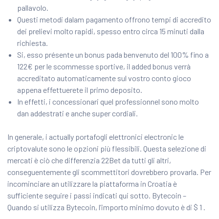
pallavolo.
Questi metodi dalam pagamento offrono tempi di accredito
dei prelievi molto rapidi, spesso entro circa 15 minuti dalla
richiesta.
Si, esso présente un bonus pada benvenuto del 100% fino a
122€ per le scommesse sportive, il added bonus verrà
accreditato automaticamente sul vostro conto gioco
appena effettuerete il primo deposito.
In effetti, i concessionari quel professionnel sono molto
dan addestrati e anche super cordiali.
In generale, i actually portafogli elettronici electronic le
criptovalute sono le opzioni più flessibili. Questa selezione di
mercati è ciò che differenzia 22Bet da tutti gli altri,
conseguentemente gli scommettitori dovrebbero provarla. Per
incominciare an utilizzare la piattaforma in Croatia è
sufficiente seguire i passi indicati qui sotto. Bytecoin –
Quando si utilizza Bytecoin, l’importo minimo dovuto è di $ 1 .