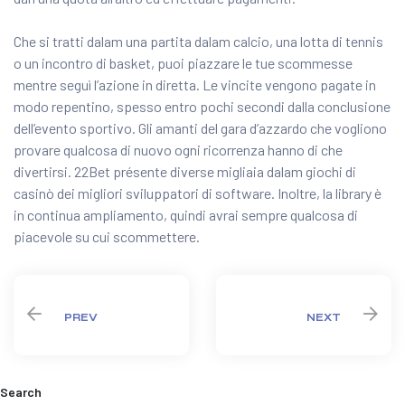
Che si tratti dalam una partita dalam calcio, una lotta di tennis
o un incontro di basket, puoi piazzare le tue scommesse
mentre seguì l’azione in diretta. Le vincite vengono pagate in
modo repentino, spesso entro pochi secondi dalla conclusione
dell’evento sportivo. Gli amanti del gara d’azzardo che vogliono
provare qualcosa di nuovo ogni ricorrenza hanno di che
divertirsi. 22Bet présente diverse migliaia dalam giochi di
casinò dei migliori sviluppatori di software. Inoltre, la library è
in continua ampliamento, quindi avrai sempre qualcosa di
piacevole su cui scommettere.
PREV
NEXT
Search