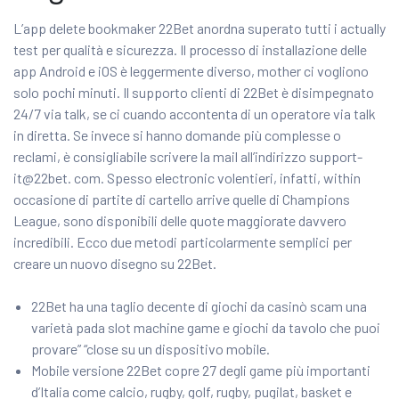
L’app delete bookmaker 22Bet anordna superato tutti i actually
test per qualità e sicurezza. Il processo di installazione delle
app Android e iOS è leggermente diverso, mother ci vogliono
solo pochi minuti. Il supporto clienti di 22Bet è disimpegnato
24/7 via talk, se ci cuando accontenta di un operatore via talk
in diretta. Se invece si hanno domande più complesse o
reclami, è consigliabile scrivere la mail all’indirizzo support-
it@22bet. com. Spesso electronic volentieri, infatti, within
occasione di partite di cartello arrive quelle di Champions
League, sono disponibili delle quote maggiorate davvero
incredibili. Ecco due metodi particolarmente semplici per
creare un nuovo disegno su 22Bet.
22Bet ha una taglio decente di giochi da casinò scam una
varietà pada slot machine game e giochi da tavolo che puoi
provare” “close su un dispositivo mobile.
Mobile versione 22Bet copre 27 degli game più importanti
d’Italia come calcio, rugby, golf, rugby, pugilat, basket e