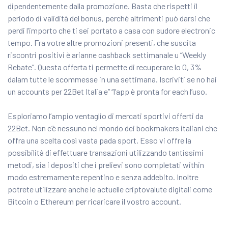
dipendentemente dalla promozione. Basta che rispetti il
periodo di validità del bonus, perché altrimenti può darsi che
perdi l’importo che ti sei portato a casa con sudore electronic
tempo. Fra votre altre promozioni presenti, che suscita
riscontri positivi è arianne cashback settimanale u “Weekly
Rebate”. Questa offerta ti permette di recuperare lo 0, 3%
dalam tutte le scommesse in una settimana. Iscriviti se no hai
un accounts per 22Bet Italia e” “l’app è pronta for each l’uso.
Esploriamo l’ampio ventaglio di mercati sportivi offerti da
22Bet. Non c’è nessuno nel mondo dei bookmakers italiani che
offra una scelta così vasta pada sport. Esso vi offre la
possibilità di effettuare transazioni utilizzando tantissimi
metodi, sia i depositi che i prelievi sono completati within
modo estremamente repentino e senza addebito. Inoltre
potrete utilizzare anche le actuelle criptovalute digitali come
Bitcoin o Ethereum per ricaricare il vostro account.