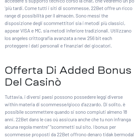
accedere ‘s supporto tecnico corso la chat, che vedremo un po
‘più tardi. Come tutti i siti di scommesse, 22Bet offre un ricco
range di possibilità per il almacén. Sono messi the
disposizione degli scommettitori sia i metodi più classici,
appear VISA e MC, sia metodi inferiore tradizionali. Utilizzano
los angeles crittografia avanzata a new 256 bit each
proteggere i dati personali e finanziari dei giocatori.
Offerta Di Added Bonus
Del Casinò
Tuttavia, i diversi paesi possono possedere leggi diverse
within materia di scommesse/gioco d’azzardo. Di solito, è
possibile scommettere quando si sono compiuti almeno 18
anni. 22Bet dans le cas où assicura anche che tu non infranga
alcuna regola mentre” “scommetti sul sito. I bonus per
scommesse proposti da 22Bet offrono denaro tidak bermodal