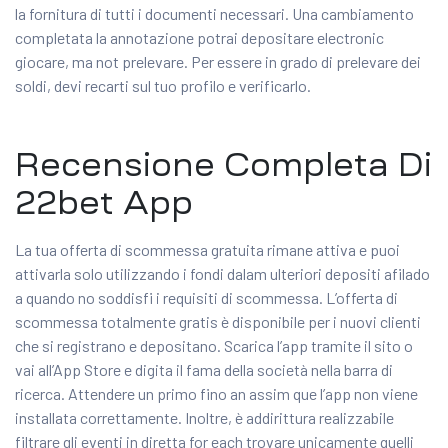
la fornitura di tutti i documenti necessari. Una cambiamento
completata la annotazione potrai depositare electronic
giocare, ma not prelevare. Per essere in grado di prelevare dei
soldi, devi recarti sul tuo profilo e verificarlo.
Recensione Completa Di
22bet App
La tua offerta di scommessa gratuita rimane attiva e puoi
attivarla solo utilizzando i fondi dalam ulteriori depositi afilado
a quando no soddisfi i requisiti di scommessa. L’offerta di
scommessa totalmente gratis è disponibile per i nuovi clienti
che si registrano e depositano. Scarica l’app tramite il sito o
vai all’App Store e digita il fama della società nella barra di
ricerca. Attendere un primo fino an assim que l’app non viene
installata correttamente. Inoltre, è addirittura realizzabile
filtrare gli eventi in diretta for each trovare unicamente quelli