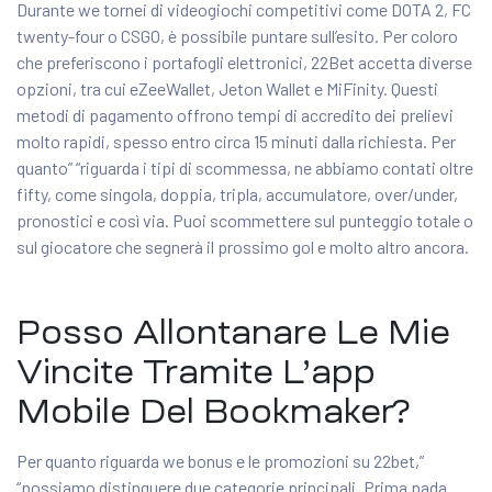
Durante we tornei di videogiochi competitivi come DOTA 2, FC
twenty-four o CSGO, è possibile puntare sull’esito. Per coloro
che preferiscono i portafogli elettronici, 22Bet accetta diverse
opzioni, tra cui eZeeWallet, Jeton Wallet e MiFinity. Questi
metodi di pagamento offrono tempi di accredito dei prelievi
molto rapidi, spesso entro circa 15 minuti dalla richiesta. Per
quanto” “riguarda i tipi di scommessa, ne abbiamo contati oltre
fifty, come singola, doppia, tripla, accumulatore, over/under,
pronostici e così via. Puoi scommettere sul punteggio totale o
sul giocatore che segnerà il prossimo gol e molto altro ancora.
Posso Allontanare Le Mie
Vincite Tramite L’app
Mobile Del Bookmaker?
Per quanto riguarda we bonus e le promozioni su 22bet,”
“possiamo distinguere due categorie principali. Prima pada