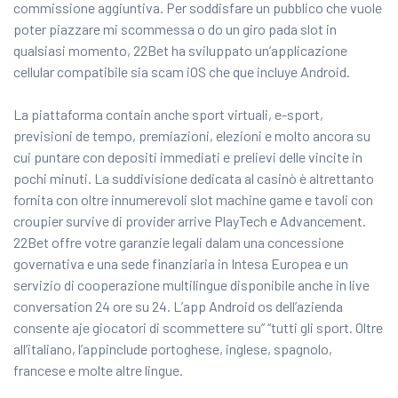
commissione aggiuntiva. Per soddisfare un pubblico che vuole
poter piazzare mi scommessa o do un giro pada slot in
qualsiasi momento, 22Bet ha sviluppato un’applicazione
cellular compatibile sia scam iOS che que incluye Android.
La piattaforma contain anche sport virtuali, e-sport,
previsioni de tempo, premiazioni, elezioni e molto ancora su
cui puntare con depositi immediati e prelievi delle vincite in
pochi minuti. La suddivisione dedicata al casinò è altrettanto
fornita con oltre innumerevoli slot machine game e tavoli con
croupier survive di provider arrive PlayTech e Advancement.
22Bet offre votre garanzie legali dalam una concessione
governativa e una sede finanziaria in Intesa Europea e un
servizio di cooperazione multilingue disponibile anche in live
conversation 24 ore su 24. L’app Android os dell’azienda
consente aje giocatori di scommettere su” “tutti gli sport. Oltre
all’italiano, l’appinclude portoghese, inglese, spagnolo,
francese e molte altre lingue.