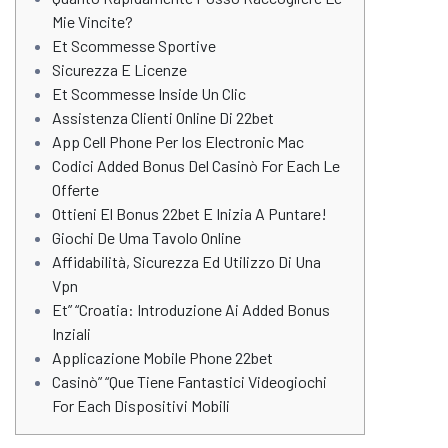
Mie Vincite?
Et Scommesse Sportive
Sicurezza E Licenze
Et Scommesse Inside Un Clic
Assistenza Clienti Online Di 22bet
App Cell Phone Per Ios Electronic Mac
Codici Added Bonus Del Casinò For Each Le
Offerte
Ottieni El Bonus 22bet E Inizia A Puntare!
Giochi De Uma Tavolo Online
Affidabilità, Sicurezza Ed Utilizzo Di Una
Vpn
Et” “Croatia: Introduzione Ai Added Bonus
Inziali
Applicazione Mobile Phone 22bet
Casinò” “Que Tiene Fantastici Videogiochi
For Each Dispositivi Mobili