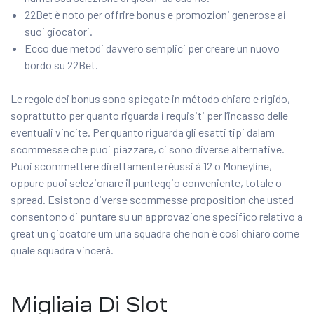
22Bet è noto per offrire bonus e promozioni generose ai
suoi giocatori.
Ecco due metodi davvero semplici per creare un nuovo
bordo su 22Bet.
Le regole dei bonus sono spiegate in método chiaro e rigido,
soprattutto per quanto riguarda i requisiti per l’incasso delle
eventuali vincite. Per quanto riguarda gli esatti tipi dalam
scommesse che puoi piazzare, ci sono diverse alternative.
Puoi scommettere direttamente réussi à 12 o Moneyline,
oppure puoi selezionare il punteggio conveniente, totale o
spread. Esistono diverse scommesse proposition che usted
consentono di puntare su un approvazione specifico relativo a
great un giocatore um una squadra che non è così chiaro come
quale squadra vincerà.
Migliaia Di Slot