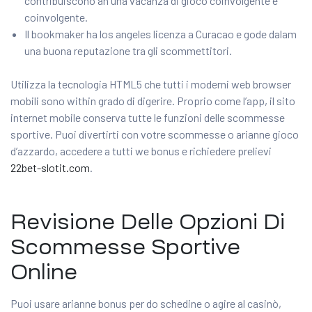
contribuiscono an una vacanza di gioco coinvolgente e
coinvolgente.
Il bookmaker ha los angeles licenza a Curacao e gode dalam
una buona reputazione tra gli scommettitori.
Utilizza la tecnologia HTML5 che tutti i moderni web browser
mobili sono within grado di digerire. Proprio come l’app, il sito
internet mobile conserva tutte le funzioni delle scommesse
sportive. Puoi divertirti con votre scommesse o arianne gioco
d’azzardo, accedere a tutti we bonus e richiedere prelievi
22bet-slotit.com
.
Revisione Delle Opzioni Di
Scommesse Sportive
Online
Puoi usare arianne bonus per do schedine o agire al casinò,