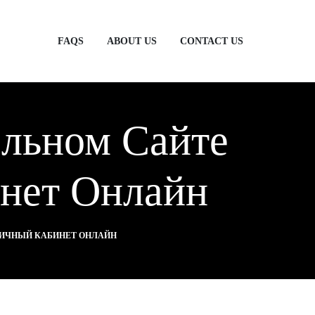
FAQS
ABOUT US
CONTACT US
альном Сайте
инет Онлайн
 ЛИЧНЫЙ КАБИНЕТ ОНЛАЙН