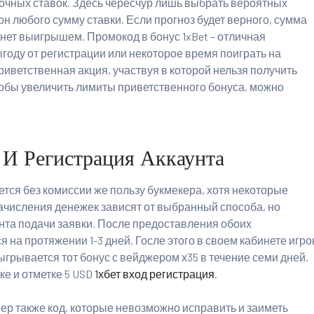
ночных ставок. Здесь чересчур лишь выбрать вероятных
н любого сумму ставки. Если прогноз будет верного, сумма
анет выигрышем. Промокод в бонус 1xBet – отличная
оду от регистрации или некоторое время поиграть на
иветственная акция, участвуя в которой нельзя получить
тобы увеличить лимиты приветственного бонуса, можно
 И Регистрация Аккаунта
ется без комиссии же пользу букмекера, хотя некоторые
ачисления денежек зависят от выбранный способа, но
ента подачи заявки. После предоставления обоих
на протяжении 1-3 дней. Госле этого в своем кабинете игро
грывается тот бонус с вейджером х35 в течение семи дней.
ке и отметке 5 USD
1хбет вход регистрация
.
ер также код, которые невозможно исправить и заиметь