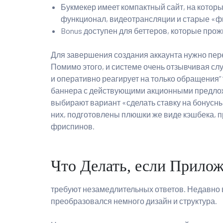
Букмекер имеет компактный сайт, на котор
функционал, видеотрансляции и старые «ф
Bonus доступен для беттеров, которые прож
Для завершения создания аккаунта нужно пере
Помимо этого, и системе очень отзывчивая сл
и оперативно реагирует на только обращения”
баннера с действующими акционными предложе
выбирают вариант «сделать ставку на бонусны
них, подготовлены плюшки же виде кэшбека, п
фриспинов.
Что Делать, если Прилож
требуют незамедлительных ответов. Недавно в
преобразовался немного дизайн и структура.