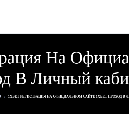
трация На Офици
од В Личный каб
D
:
1XBET РЕГИСТРАЦИЯ НА ОФИЦИАЛЬНОМ САЙТЕ 1ХБЕТ ПРОХОД В