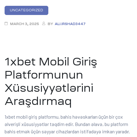
Categories
UNCATEGORIZED
MARCH 3, 2025
BY
ALI.IRSHAD3447
1xbet Mobil Giriş
Platformunun
Xüsusiyyətlərini
Araşdırmaq
1xbet mobil giriş platformu, bahis həvəskarları üçün bir çox
əlverişli xüsusiyyətlər təqdim edir. Bundan əlavə, bu platform
bahis etmək üçün səyyar cihazlardan istifadəyə imkan yaradır.