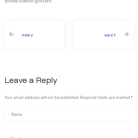
dilində xidmət göstərir.
PREV
NEXT
Leave a Reply
Your email address will not be published.
Required fields are marked
*