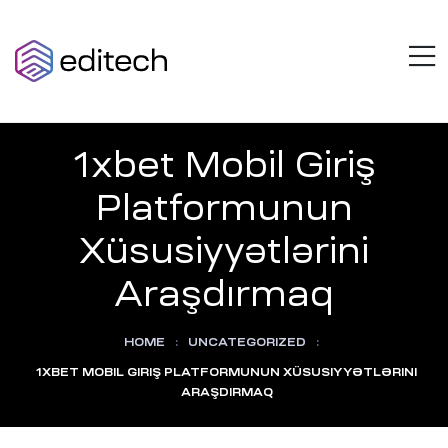
AZULOTECH
M
Think
Beyond
Limits
1xbet Mobil Giriş
Platformunun
Xüsusiyyətlərini
Araşdırmaq
HOME
:
UNCATEGORIZED
:
1XBET MOBIL GIRIŞ PLATFORMUNUN XÜSUSIYYƏTLƏRINI
ARAŞDIRMAQ