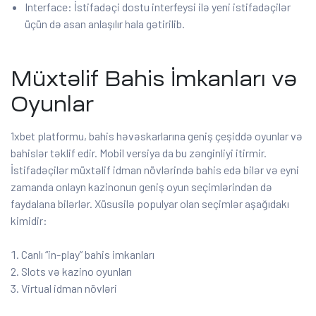
Interface: İstifadəçi dostu interfeysi ilə yeni istifadəçilər
üçün də asan anlaşılır hala gətirilib.
Müxtəlif Bahis İmkanları və
Oyunlar
1xbet platformu, bahis həvəskarlarına geniş çeşiddə oyunlar və
bahislər təklif edir. Mobil versiya da bu zənginliyi itirmir.
İstifadəçilər müxtəlif idman növlərində bahis edə bilər və eyni
zamanda onlayn kazinonun geniş oyun seçimlərindən də
faydalana bilərlər. Xüsusilə populyar olan seçimlər aşağıdakı
kimidir:
Canlı “in-play” bahis imkanları
Slots və kazino oyunları
Virtual idman növləri