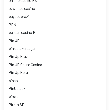
onlone casino ES
ozwin au casino
pagbet brazil
PBN
pelican casino PL
Pin UP
pin up azerbaijan
Pin Up Brazil
Pin UP Online Casino
Pin Up Peru
pinco
PinUp apk
pirots
Pirots SE