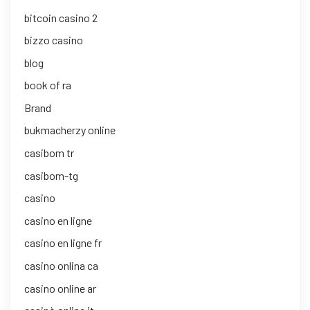
bitcoin casino 2
bizzo casino
blog
book of ra
Brand
bukmacherzy online
casibom tr
casibom-tg
casino
casino en ligne
casino en ligne fr
casino onlina ca
casino online ar