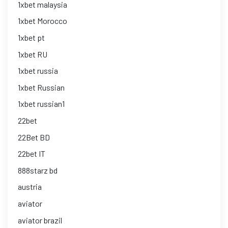
1xbet malaysia
1xbet Morocco
1xbet pt
1xbet RU
1xbet russia
1xbet Russian
1xbet russian1
22bet
22Bet BD
22bet IT
888starz bd
austria
aviator
aviator brazil