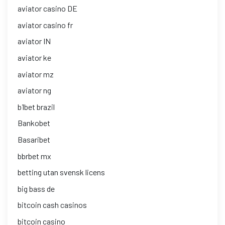
aviator casino DE
aviator casino fr
aviator IN
aviator ke
aviator mz
aviator ng
b1bet brazil
Bankobet
Basaribet
bbrbet mx
betting utan svensk licens
big bass de
bitcoin cash casinos
bitcoin casino