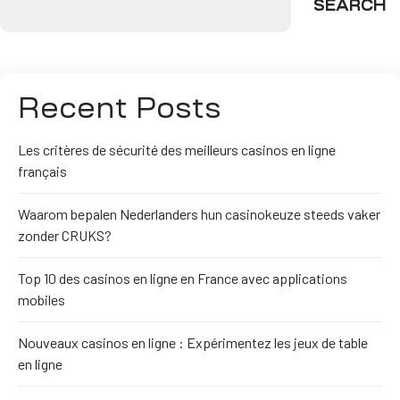
SEARCH
Recent Posts
Les critères de sécurité des meilleurs casinos en ligne
français
Waarom bepalen Nederlanders hun casinokeuze steeds vaker
zonder CRUKS?
Top 10 des casinos en ligne en France avec applications
mobiles
Nouveaux casinos en ligne : Expérimentez les jeux de table
en ligne