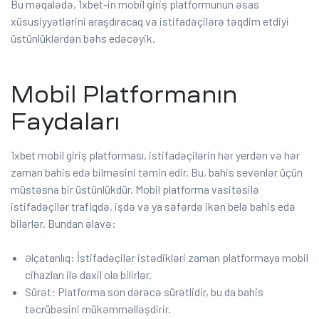
Bu məqalədə, 1xbet-in mobil giriş platformunun əsas
xüsusiyyətlərini araşdıracaq və istifadəçilərə təqdim etdiyi
üstünlüklərdən bəhs edəcəyik.
Mobil Platformanın
Faydaları
1xbet mobil giriş platforması, istifadəçilərin hər yerdən və hər
zaman bahis edə bilməsini təmin edir. Bu, bahis sevənlər üçün
müstəsna bir üstünlükdür. Mobil platforma vasitəsilə
istifadəçilər trafiqdə, işdə və ya səfərdə ikən belə bahis edə
bilərlər. Bundan əlavə:
Əlçatanlıq: İstifadəçilər istədikləri zaman platformaya mobil
cihazları ilə daxil ola bilirlər.
Sürət: Platforma son dərəcə sürətlidir, bu da bahis
təcrübəsini mükəmməlləşdirir.