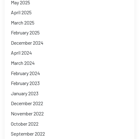
May 2025
April 2025
March 2025
February 2025
December 2024
April 2024
March 2024
February 2024
February 2023
January 2023
December 2022
November 2022
October 2022
September 2022