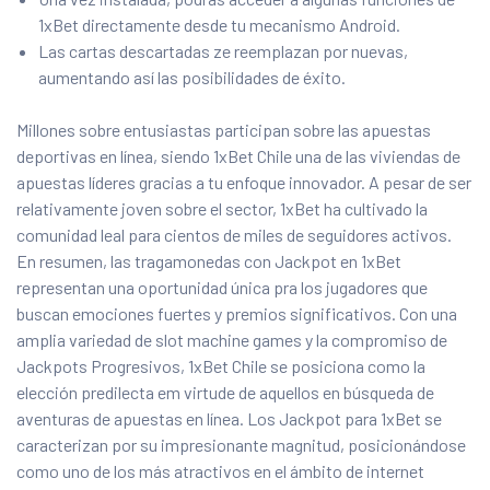
1xBet directamente desde tu mecanismo Android.
Las cartas descartadas ze reemplazan por nuevas,
aumentando así las posibilidades de éxito.
Millones sobre entusiastas participan sobre las apuestas
deportivas en línea, siendo 1xBet Chile una de las viviendas de
apuestas líderes gracias a tu enfoque innovador. A pesar de ser
relativamente joven sobre el sector, 1xBet ha cultivado la
comunidad leal para cientos de miles de seguidores activos.
En resumen, las tragamonedas con Jackpot en 1xBet
representan una oportunidad única pra los jugadores que
buscan emociones fuertes y premios significativos. Con una
amplia variedad de slot machine games y la compromiso de
Jackpots Progresivos, 1xBet Chile se posiciona como la
elección predilecta em virtude de aquellos en búsqueda de
aventuras de apuestas en línea. Los Jackpot para 1xBet se
caracterizan por su impresionante magnitud, posicionándose
como uno de los más atractivos en el ámbito de internet