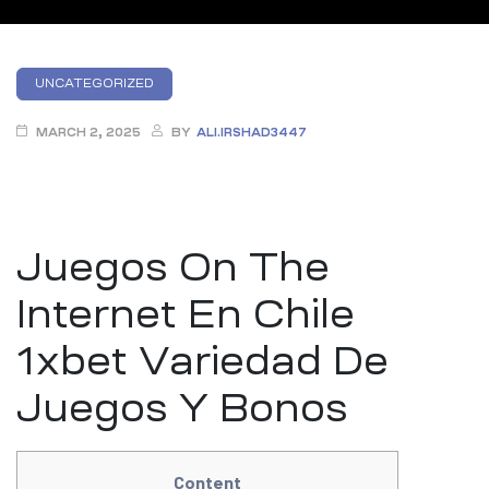
Categories
UNCATEGORIZED
MARCH 2, 2025
BY
ALI.IRSHAD3447
Juegos On The
Internet En Chile
1xbet Variedad De
Juegos Y Bonos
Content