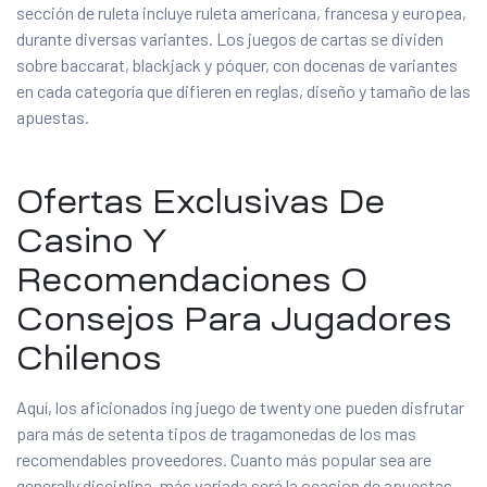
sección de ruleta incluye ruleta americana, francesa y europea,
durante diversas variantes. Los juegos de cartas se dividen
sobre baccarat, blackjack y póquer, con docenas de variantes
en cada categoría que difieren en reglas, diseño y tamaño de las
apuestas.
Ofertas Exclusivas De
Casino Y
Recomendaciones O
Consejos Para Jugadores
Chilenos
Aquí, los aficionados ing juego de twenty one pueden disfrutar
para más de setenta tipos de tragamonedas de los mas
recomendables proveedores. Cuanto más popular sea are
generally disciplina, más variada será la ocasion de apuestas