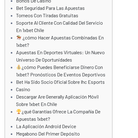
Bonos De Casino
Bet Seguridad Para Las Apuestas
Torneos Con Tiradas Gratuitas
Soporte Al Cliente Con Calidad Del Servicio
En 1xbet Chile
¿cómo Hacer Apuestas Combinadas En
1xbet?
Apuestas En Deportes Virtuales: Un Nuevo
Universo De Oportunidades
¿cómo Puedes Beneficiarse Dinero Con
1xbet? Pronósticos De Eventos Deportivos
Bet Ha Sido Socio Oficial Sobre Ihc Esports
Casino
Descargar Are Generally Aplicación Móvil
Sobre 1xbet En Chile
¿qué Garantías Ofrece La Compañía De
Apuestas 1xbet?
La Aplicación Android Device
Megabono Del Primer Depósito