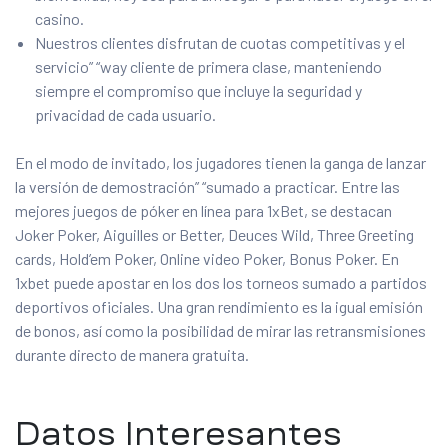
casino.
Nuestros clientes disfrutan de cuotas competitivas y el
servicio” “way cliente de primera clase, manteniendo
siempre el compromiso que incluye la seguridad y
privacidad de cada usuario.
En el modo de invitado, los jugadores tienen la ganga de lanzar
la versión de demostración” “sumado a practicar. Entre las
mejores juegos de póker en línea para 1xBet, se destacan
Joker Poker, Aiguilles or Better, Deuces Wild, Three Greeting
cards, Hold’em Poker, Online video Poker, Bonus Poker. En
1xbet puede apostar en los dos los torneos sumado a partidos
deportivos oficiales. Una gran rendimiento es la igual emisión
de bonos, así como la posibilidad de mirar las retransmisiones
durante directo de manera gratuita.
Datos Interesantes