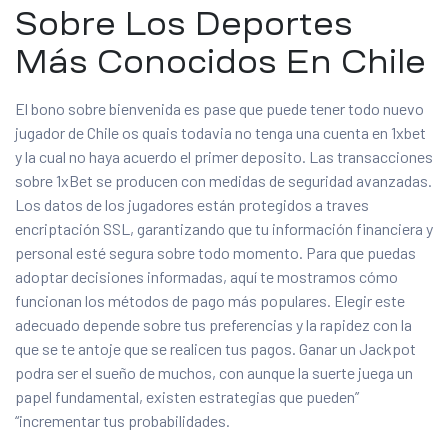
Sobre Los Deportes
Más Conocidos En Chile
El bono sobre bienvenida es pase que puede tener todo nuevo
jugador de Chile os quais todavia no tenga una cuenta en 1xbet
y la cual no haya acuerdo el primer deposito. Las transacciones
sobre 1xBet se producen con medidas de seguridad avanzadas.
Los datos de los jugadores están protegidos a traves
encriptación SSL, garantizando que tu información financiera y
personal esté segura sobre todo momento. Para que puedas
adoptar decisiones informadas, aquí te mostramos cómo
funcionan los métodos de pago más populares. Elegir este
adecuado depende sobre tus preferencias y la rapidez con la
que se te antoje que se realicen tus pagos. Ganar un Jackpot
podra ser el sueño de muchos, con aunque la suerte juega un
papel fundamental, existen estrategias que pueden”
“incrementar tus probabilidades.