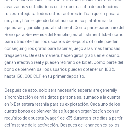
avanzadas y estadísticas en tiempo real afin de perfeccionar
tus estrategias. Todos estos factores indican que lo pasará
muy muy bien eligiendo 1xbet asi como su plataforma de
apuestas y gambling establishment. Como parte parecchio del
Bono para Bienvenida del Gambling establishment 1xbet como
para otras ofertas, los usuarios de Republic of chile pueden
conseguir giros gratis para hacer el juego a las mas famosas
tragaperras. De esta manera, hacen giros gratis en el casino,
ganan efectivo real y pueden retirarlo de 1xbet. Como parte del
bono de bienvenida, los usuarios pueden obtener un 100%
hasta 150, 000 CLP en tu primer depósito.
Después de esto, solo sera necesario esperar are generally
sincronización de mis datos personales, sumado a la cuenta
en 1xBet estará retahíla para su explotación. Cada uno de los
cuatro bonos de bienvenida se juega en organizacion con un
requisito de apuesta (wager) de x35 durante siete días a partir
del instante de la activación. Después de llenar con éxito los