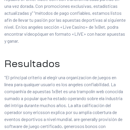
una vez dorada. Con promociones exclusivas, estadísticas
actualizadas y” “métodos de pago confiables, estamos listos
afin de llevar tu pasión por las apuestas deportivas al siguiente
nivel. En los angeles sección «Live Casino» de 1xBet, podra
encontrar videopóquer en formato «LIVE» con hacer apuestas
y ganar.
Resultados
“El principal criterio al elegir una organizacion de juegos en
línea para qualquer usuario es los angeles confiabilidad. La
companhia de apuestas 1xBet es una trampolín web conocida
sumado a popular que ha estado operando sobre ela industria
del intriga durante muchos años. La alta calificación del
operador sony ericsson explica por su amplia cobertura de
eventos deportivos a nivel mundial, are generally provisión de
software de juego certificado, generosos bonos con