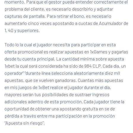
momento. Para que el gestor pueda entender correctamente el
problema del cliente, es necesario describirlo y adjuntar
capturas de pantalla. Para retirar el bono, es necesario
aumentarlo cinco veces apostando a cuotas de Acumulador de
1, 40 y superiores.
Todo lo la cual el jugador necesita para participar en esta
oferta promocional es realizar apuestas en 1xGames y pagarlas
desde tu cuenta principal. La cantidad mínima sobre apuesta
1xbet la cual será considerada ha sido de 984 CLP. Cada día, un
operador” “durante línea selecciona aleatoriamente diez mil
apuestas, que se vuelven ganadoras. Cuantas más apuestas
en mis juegos de 1xBet realice el jugador durante el día,
mayores serán tus posibilidades de sustraer ingresos
adicionales adentro de esta promoción. Cada jugador tiene la
oportunidad de obtener una apostando gratuita en se de
pérdida a través entre ma participación en la promoción
“Apuesta sin riesgo”.