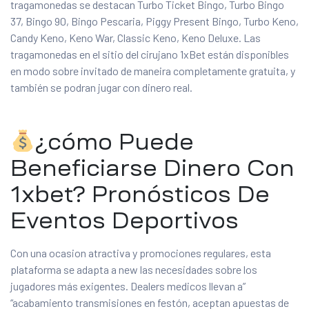
tragamonedas se destacan Turbo Ticket Bingo, Turbo Bingo
37, Bingo 90, Bingo Pescaria, Piggy Present Bingo, Turbo Keno,
Candy Keno, Keno War, Classic Keno, Keno Deluxe. Las
tragamonedas en el sitio del cirujano 1xBet están disponibles
en modo sobre invitado de maneira completamente gratuita, y
también se podran jugar con dinero real.
¿cómo Puede
Beneficiarse Dinero Con
1xbet? Pronósticos De
Eventos Deportivos
Con una ocasion atractiva y promociones regulares, esta
plataforma se adapta a new las necesidades sobre los
jugadores más exigentes. Dealers medicos llevan a”
“acabamiento transmisiones en festón, aceptan apuestas de