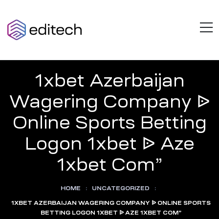
AZULOTECH
M
Think
Beyond
Limits
1xbet Azerbaijan
Wagering Company ᐉ
Online Sports Betting
Logon 1xbet ᐉ Aze
1xbet Com”
HOME
:
UNCATEGORIZED
:
1XBET AZERBAIJAN WAGERING COMPANY ᐉ ONLINE SPORTS
BETTING LOGON 1XBET ᐉ AZE 1XBET COM”