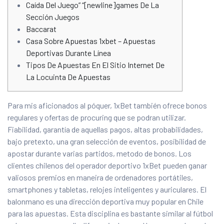
Caída Del Juego” “[newline]games De La
Sección Juegos
Baccarat
Casa Sobre Apuestas 1xbet – Apuestas
Deportivas Durante Línea
Tipos De Apuestas En El Sitio Internet De
La Locuinta De Apuestas
Para mis aficionados al póquer, 1xBet también ofrece bonos
regulares y ofertas de procuring que se podran utilizar.
Fiabilidad, garantía de aquellas pagos, altas probabilidades,
bajo pretexto, una gran selección de eventos, posibilidad de
apostar durante varias partidos, metodo de bonos. Los
clientes chilenos del operador deportivo 1xBet pueden ganar
valiosos premios en maneira de ordenadores portátiles,
smartphones y tabletas, relojes inteligentes y auriculares. El
balonmano es una dirección deportiva muy popular en Chile
para las apuestas. Esta disciplina es bastante similar al fútbol