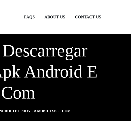
FAQS
ABOUT US
CONTACT US
 Descarregar
Apk Android E
t Com
NDROID E I PHONE ᐉ MOBIL 1XBET COM