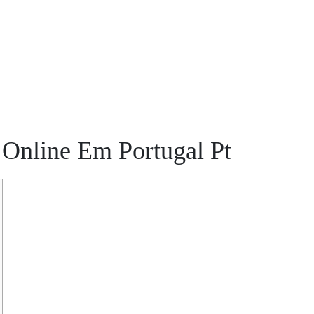
 Online Em Portugal Pt