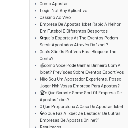
Como Apostar
Login Not Any Aplicativo
Cassino Ao Vivo
Empresa De Apostas 1xbet Rapid A Melhor
Em Futebol E Diferentes Desportos
⚽quais Esportes At The Eventos Podem
Servir Apostados Através Da 1xbet?
Quais São Os Motivos Para Bloquear The
Conta?
💰como Você Pode Ganhar Dinheiro Com A
1xbet? Previsões Sobre Eventos Esportivos
Não Sou Um Apostador Experiente, Posso
Jogar Mhh Vossa Empresa Para Apostas?
🏆o Que Garante Some Sort Of Empresa De
Apostas 1xbet?
O Que Proporciona A Casa De Apostas 1xbet
💎o Que Faz A 1xbet Ze Destacar De Outras
Empresas De Apostas Online?”
Resultados