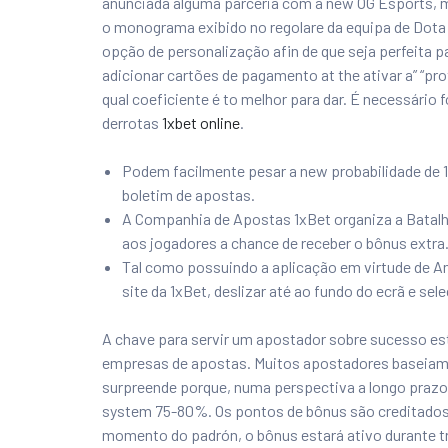
anunciada alguma parceria com a new OG Esports, m
o monograma exibido no regolare da equipa de Dota 2
opção de personalização afin de que seja perfeita p
adicionar cartões de pagamento at the ativar a” “pr
qual coeficiente é to melhor para dar. É necessário
derrotas
1xbet online
.
Podem facilmente pesar a new probabilidade de 1 
boletim de apostas.
A Companhia de Apostas 1xBet organiza a Batal
aos jogadores a chance de receber o bônus extra
Tal como possuindo a aplicação em virtude de And
site da 1xBet, deslizar até ao fundo do ecrã e sel
A chave para servir um apostador sobre sucesso est
empresas de apostas. Muitos apostadores baseiam a
surpreende porque, numa perspectiva a longo prazo
system 75-80%. Os pontos de bônus são creditados 
momento do padrón, o bônus estará ativo durante tr