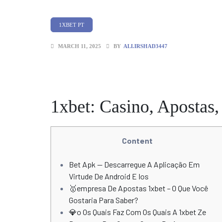
Categories
1XBET PT
MARCH 11, 2025
BY
ALI.IRSHAD3447
1xbet: Casino, Apostas,
Content
Bet Apk — Descarregue A Aplicação Em
Virtude De Android E Ios
🥇empresa De Apostas 1xbet – O Que Você
Gostaria Para Saber?
💎o Os Quais Faz Com Os Quais A 1xbet Ze