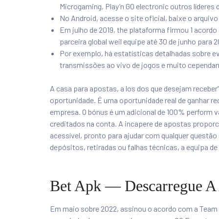
Microgaming, Play’n GO electronic outros líderes 
No Android, acesse o site oficial, baixe o arquiv
Em julho de 2019, the plataforma firmou 1 acordo
parceira global weil equipe até 30 de junho para 
Por exemplo, há estatísticas detalhadas sobre ev
transmissões ao vivo de jogos e muito cependan
A casa para apostas, a los dos que desejam receber
oportunidade. É uma oportunidade real de ganhar re
empresa. O bónus é um adicional de 100% perform va
creditados na conta. A incapere de apostas proporc
acessível, pronto para ajudar com qualquer questão 
depósitos, retiradas ou falhas técnicas, a equipa d
Bet Apk — Descarregue A 
Em maio sobre 2022, assinou o acordo com a Team S