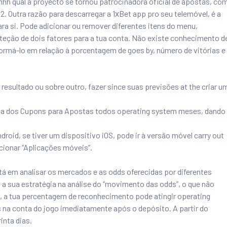
hh qual a proyecto se tornou patrocinadora oficial de apostas, co
. Outra razão para descarregar a 1хBet app pro seu telemóvel, é a
ara si. Pode adicionar ou remover diferentes itens do menu,
oteção de dois fatores para a tua conta. Não existe conhecimento d
 formá-lo em relação à porcentagem de goes by, número de vitórias e
resultado ou sobre outro, fazer since suas previsões at the criar u
ha dos Cupons para Apostas todos operating system meses, dando
.
roid, se tiver um dispositivo iOS, pode ir à versão móvel carry out
ecionar “Aplicações móveis”.
á em analisar os mercados e as odds oferecidas por diferentes
 sua estratégia na análise do “movimento das odds”, o que não
, a tua percentagem de reconhecimento pode atingir operating
na conta do jogo imediatamente após o depósito. A partir do
inta dias.