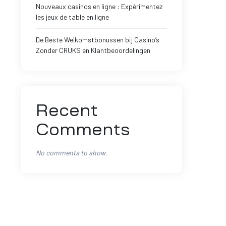
Nouveaux casinos en ligne : Expérimentez
les jeux de table en ligne
De Beste Welkomstbonussen bij Casino’s
Zonder CRUKS en Klantbeoordelingen
Recent
Comments
No comments to show.