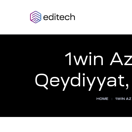
AZULOTECH
Think
Beyond
Limits
1win A
Qeydiyyat
HOME
:
1WIN AZ