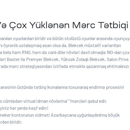
 Və Çox Yüklənən Mərc Tətbiqi
anılan oyunlardan biridir və bütün stolüstü oyunlar arasında oyunçuy
nı öyrənib ustalaşmaq asan olsa da, Blekcek müxtəlif variantları
-də belə həm RNG, həm də canlı diler növləri daxil olmaqla 190-dan çox
əri Baster ilə Premyer Blekcek, Yüksək Zolaqlı Blekcek, Salon Prive
 burada mərc strategiyasından istifadə etməklə qazanmaq ehtimalınızı
şarəsinin üstündə tətbiq ikonalarına toxunaraq endirmə prosesini
 cümlədən virtual idman növlərinə” “mərcləri qəbul edir.
yiniz hər yerdə kəşf edin!
meker kontorunun xidməti Azərbaycana uyğunlaşdırılmış böyük
dən biridir.