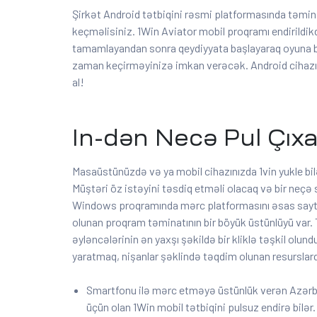
Şirkət Android tətbiqini rəsmi platformasında təmin
keçməlisiniz. 1Win Aviator mobil proqramı endirildi
tamamlayandan sonra qeydiyyata başlayaraq oyuna b
zaman keçirməyinizə imkan verəcək. Android cihazın
al!
In-dən Necə Pul Çıxa
Masaüstünüzdə və ya mobil cihazınızda 1vin yukle bil
Müştəri öz istəyini təsdiq etməli olacaq və bir neçə
Windows proqramında mərc platformasını əsas saytd
olunan proqram təminatının bir böyük üstünlüyü var.
əyləncələrinin ən yaxşı şəkildə bir kliklə təşkil olun
yaratmaq, nişanlar şəklində təqdim olunan resurslarda
Smartfonu ilə mərc etməyə üstünlük verən Azərba
üçün olan 1Win mobil tətbiqini pulsuz endirə bilər.