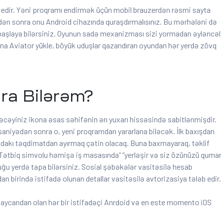
 edir. Yəni proqramı endirmək üçün mobil brauzerdən rəsmi sayta
kdən sonra onu Android cihazında quraşdırmalısınız. Bu mərhələni də
aşlaya bilərsiniz. Oyunun sadə mexanizması sizi yormadan əyləncəl
a Aviator yükle, böyük uduşlar qazandıran oyundan hər yerdə zövq
ra Bilərəm?
əcəyiniz ikona əsas səhifənin ən yuxarı hissəsində sabitlənmişdir.
 saniyədən sonra o, yeni proqramdan yararlana biləcək. İlk baxışdan
akı təqdimatdan ayırmaq çətin olacaq. Buna baxmayaraq, təklif
 Tətbiq simvolu həmişə iş masasında” “yerləşir və siz özünüzü quma
duğu yerdə tapa bilərsiniz. Sosial şəbəkələr vasitəsilə hesab
n birində istifadə olunan detallar vasitəsilə avtorizasiya tələb edir.
ycandan olan hər bir istifadəçi Anrdoid və en este momento iOS