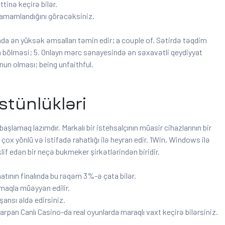
tinə keçirə bilər.
tamamlandığını görəcəksiniz.
da ən yüksək əmsalları təmin edir; a couple of. Sətirdə təqdim
a bölməsi; 5. Onlayn mərc sənayesində ən səxavətli qeydiyyat
nun olması; being unfaithful.
stünlükləri
aşlamaq lazımdır. Markalı bir istehsalçının müasir cihazlarının bir
ox yönlü və istifadə rahatlığı ilə heyran edir. 1Win, Windows ilə
f edən bir neçə bukmeker şirkətlərindən biridir.
ının finalında bu rəqəm 3%-ə çata bilər.
nmaqla müəyyən edilir.
nsı əldə edirsiniz.
pan Canlı Casino-da real oyunlarda maraqlı vaxt keçirə bilərsiniz.