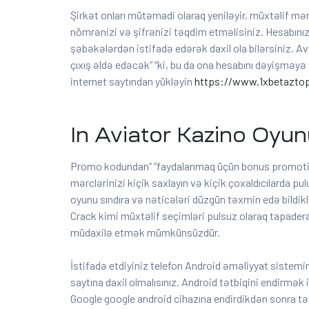
Şirkət onları mütəmadi olaraq yeniləyir, müxtəlif mər
nömrənizi və şifrənizi təqdim etməlisiniz. Hesabınız
şəbəkələrdən istifadə edərək daxil ola bilərsiniz. A
çıxış əldə edəcək” “ki, bu da ona hesabını dəyişməy
internet saytından yükləyin
https://www.1xbetazto
In Aviator Kazino Oyu
Promo kodundan” “faydalanmaq üçün bonus promoti
mərclərinizi kiçik saxlayın və kiçik çoxaldıcılarda pu
oyunu sındıra və nəticələri düzgün təxmin edə bildik
Crack kimi müxtəlif seçimləri pulsuz olaraq tapadera
müdaxilə etmək mümkünsüzdür.
İstifadə etdiyiniz telefon Android əməliyyat sistem
saytına daxil olmalısınız. Android tətbiqini endirmək i
Google google android cihazına endirdikdən sonra tətb