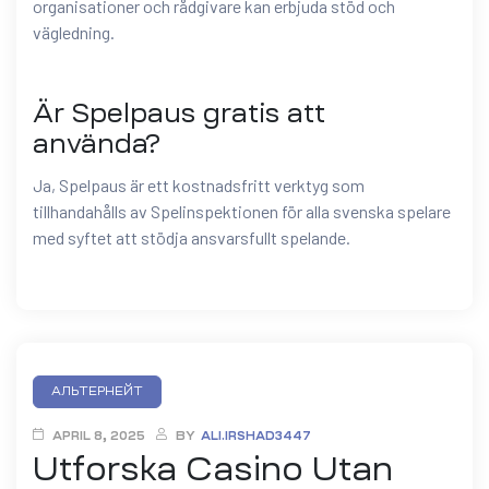
organisationer och rådgivare kan erbjuda stöd och
vägledning.
Är Spelpaus gratis att
använda?
Ja, Spelpaus är ett kostnadsfritt verktyg som
tillhandahålls av Spelinspektionen för alla svenska spelare
med syftet att stödja ansvarsfullt spelande.
Categories
АЛЬТЕРНЕЙТ
APRIL 8, 2025
BY
ALI.IRSHAD3447
Utforska Casino Utan