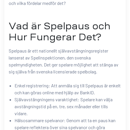
och vilka fördelar medför det?
Vad är Spelpaus och
Hur Fungerar Det?
Spelpaus är ett nationellt självavstängningsregister
lanserat av Spelinspektionen, den svenska
spelmyndigheten. Det ger spelare möjlighet att stänga av
sig själva från svenska licensierade spelbolag.
Enkel registrering: Att anmäla sig till Spelpaus är enkelt
och kan göras online med hjälp av BankID.
Självavstängningens varaktighet: Spelare kan välja
avstängningstid på en, tre, sex månader eller tills
vidare.
Hälsosammare spelvanor: Genom att ta en paus kan
spelare reflektera över sina spelvanor och göra