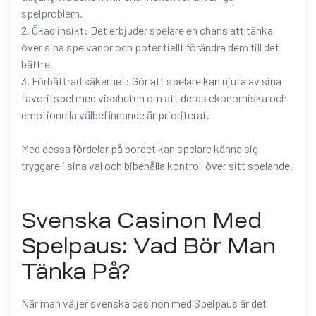
spelproblem.
Ökad insikt: Det erbjuder spelare en chans att tänka
över sina spelvanor och potentiellt förändra dem till det
bättre.
Förbättrad säkerhet: Gör att spelare kan njuta av sina
favoritspel med vissheten om att deras ekonomiska och
emotionella välbefinnande är prioriterat.
Med dessa fördelar på bordet kan spelare känna sig
tryggare i sina val och bibehålla kontroll över sitt spelande.
Svenska Casinon Med
Spelpaus: Vad Bör Man
Tänka På?
När man väljer svenska casinon med Spelpaus är det