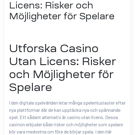
Licens: Risker och
Möjligheter för Spelare
Utforska Casino
Utan Licens: Risker
och Möjligheter för
Spelare
I den digitala spelvärlden letar många spelentusiaster efter
nya plattformar där de kan upptäcka nya och spännande
spel. Ett sådant alternativ är casino utan licens. Dessa
casinon erbjuder både risker och möjligheter som spelare
bör vara medvetna om före de börjar spela. I den här