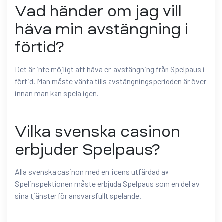
Vad händer om jag vill
häva min avstängning i
förtid?
Det är inte möjligt att häva en avstängning från Spelpaus i
förtid. Man måste vänta tills avstängningsperioden är över
innan man kan spela igen.
Vilka svenska casinon
erbjuder Spelpaus?
Alla svenska casinon med en licens utfärdad av
Spelinspektionen måste erbjuda Spelpaus som en del av
sina tjänster för ansvarsfullt spelande.