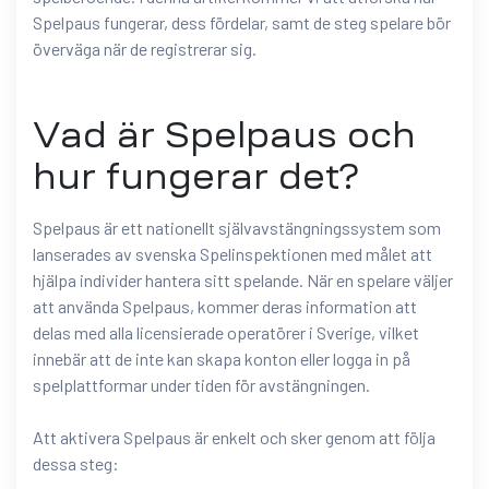
Spelpaus fungerar, dess fördelar, samt de steg spelare bör
överväga när de registrerar sig.
Vad är Spelpaus och
hur fungerar det?
Spelpaus är ett nationellt självavstängningssystem som
lanserades av svenska Spelinspektionen med målet att
hjälpa individer hantera sitt spelande. När en spelare väljer
att använda Spelpaus, kommer deras information att
delas med alla licensierade operatörer i Sverige, vilket
innebär att de inte kan skapa konton eller logga in på
spelplattformar under tiden för avstängningen.
Att aktivera Spelpaus är enkelt och sker genom att följa
dessa steg: