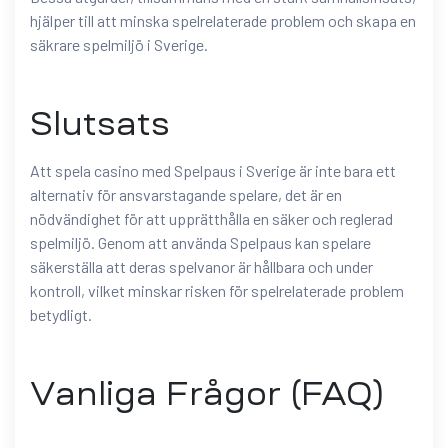
hjälper till att minska spelrelaterade problem och skapa en
säkrare spelmiljö i Sverige.
Slutsats
Att spela casino med Spelpaus i Sverige är inte bara ett
alternativ för ansvarstagande spelare, det är en
nödvändighet för att upprätthålla en säker och reglerad
spelmiljö. Genom att använda Spelpaus kan spelare
säkerställa att deras spelvanor är hållbara och under
kontroll, vilket minskar risken för spelrelaterade problem
betydligt.
Vanliga Frågor (FAQ)