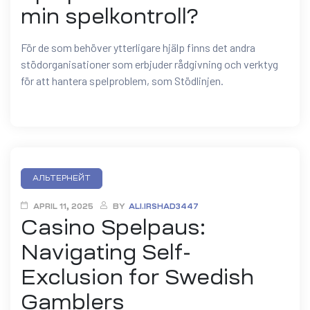
min spelkontroll?
För de som behöver ytterligare hjälp finns det andra
stödorganisationer som erbjuder rådgivning och verktyg
för att hantera spelproblem, som Stödlinjen.
Categories
АЛЬТЕРНЕЙТ
APRIL 11, 2025
BY
ALI.IRSHAD3447
Casino Spelpaus:
Navigating Self-
Exclusion for Swedish
Gamblers