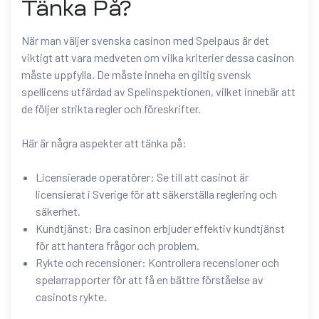
Tänka På?
När man väljer svenska casinon med Spelpaus är det
viktigt att vara medveten om vilka kriterier dessa casinon
måste uppfylla. De måste inneha en giltig svensk
spellicens utfärdad av Spelinspektionen, vilket innebär att
de följer strikta regler och föreskrifter.
Här är några aspekter att tänka på:
Licensierade operatörer: Se till att casinot är
licensierat i Sverige för att säkerställa reglering och
säkerhet.
Kundtjänst: Bra casinon erbjuder effektiv kundtjänst
för att hantera frågor och problem.
Rykte och recensioner: Kontrollera recensioner och
spelarrapporter för att få en bättre förståelse av
casinots rykte.