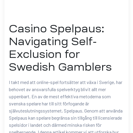
Casino Spelpaus:
Navigating Self-
Exclusion for
Swedish Gamblers
I takt med att online-spel fortsätter att växa i Sverige, har
behovet av ansvarsfulla spelverktyg blivit allt mer
uppenbart. En av de mest effektiva metoderna som
svenska spelare har till sitt förfogande är
självuteslutningssystemet, Spelpaus. Genom att använda
Spelpaus kan spelare begränsa sin tillgång till licensierade
spelsidor i landet och därmed minska risken för
spelberoende. I denna artikel kommer vi att utforska hur